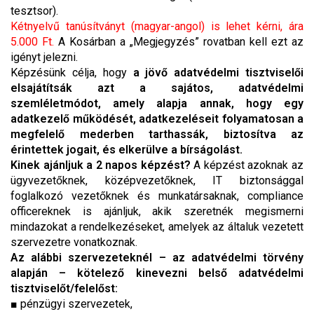
tesztsor).
Kétnyelvű tanúsítványt (magyar-angol) is lehet kérni, ára
5.000 Ft.
A Kosárban a „Megjegyzés” rovatban kell ezt az
igényt jelezni.
Képzésünk célja, hogy
a jövő adatvédelmi tisztviselői
elsajátítsák azt a sajátos, adatvédelmi
szemléletmódot, amely alapja annak, hogy egy
adatkezelő működését, adatkezeléseit folyamatosan a
megfelelő mederben tarthassák, biztosítva az
érintettek jogait, és elkerülve a bírságolást.
Kinek ajánljuk a 2 napos képzést?
A képzést azoknak az
ügyvezetőknek, középvezetőknek, IT biztonsággal
foglalkozó vezetőknek és munkatársaknak, compliance
officereknek is ajánljuk, akik szeretnék megismerni
mindazokat a rendelkezéseket, amelyek az általuk vezetett
szervezetre vonatkoznak.
Az alábbi szervezeteknél – az adatvédelmi törvény
alapján – kötelező kinevezni belső adatvédelmi
tisztviselőt/felelőst:
■ pénzügyi szervezetek,