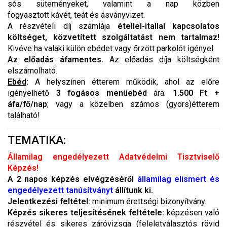
sós süteményeket, valamint a nap közben
fogyasztott kávét, teát és ásványvizet.
A részvételi díj számlája
étellel-itallal kapcsolatos
költséget, közvetített szolgáltatást nem tartalmaz!
Kivéve ha valaki külön ebédet vagy őrzött parkolót igényel.
Az előadás áfamentes.
Az előadás díja költségként
elszámolható.
Ebéd
:
A helyszínen étterem működik, ahol az előre
igényelhető
3 fogásos menüebéd
ára:
1.500 Ft +
áfa/fő/nap
; vagy a közelben számos (gyors)étterem
található!
TEMATIKA:
Államilag engedélyezett Adatvédelmi Tisztviselő
Képzés!
A 2 napos képzés elvégzéséről
államilag elismert és
engedélyezett tanúsítványt
állítunk ki.
Jelentkezési feltétel:
minimum érettségi bizonyítvány.
Képzés sikeres teljesítésének feltétele:
képzésen való
részvétel és sikeres záróvizsga (feleletválasztós rövid