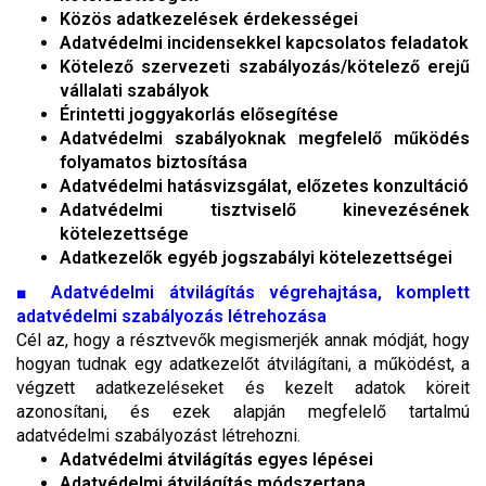
Közös adatkezelések érdekességei
Adatvédelmi incidensekkel kapcsolatos feladatok
Kötelező szervezeti szabályozás/kötelező erejű
vállalati szabályok
Érintetti joggyakorlás elősegítése
Adatvédelmi szabályoknak megfelelő működés
folyamatos biztosítása
Adatvédelmi hatásvizsgálat, előzetes konzultáció
Adatvédelmi tisztviselő kinevezésének
kötelezettsége
Adatkezelők egyéb jogszabályi kötelezettségei
■
Adatvédelmi átvilágítás végrehajtása, komplett
adatvédelmi szabályozás létrehozása
Cél az, hogy a résztvevők megismerjék annak módját, hogy
hogyan tudnak egy adatkezelőt átvilágítani, a működést, a
végzett adatkezeléseket és kezelt adatok köreit
azonosítani, és ezek alapján megfelelő tartalmú
adatvédelmi szabályozást létrehozni.
Adatvédelmi átvilágítás egyes lépései
Adatvédelmi átvilágítás módszertana