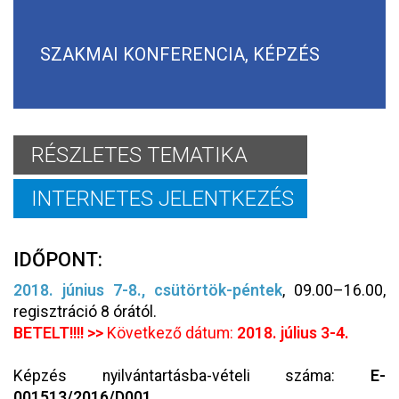
SZAKMAI KONFERENCIA, KÉPZÉS
RÉSZLETES TEMATIKA
INTERNETES JELENTKEZÉS
IDŐPONT:
2018. június 7-8., csütörtök-péntek
, 09.00–16.00,
regisztráció 8 órától.
BETELT!!!! >>
Következő dátum:
2018. július 3-4.
Képzés nyilvántartásba-vételi száma:
E-
001513/2016/D001