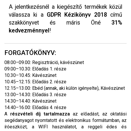
A jelentkezésnél a kiegészítő termékek közül
válassza ki a
GDPR Kézikönyv 2018
című
szakkönyvet és máris Öné
31%
kedvezménnyel
!
FORGATÓKÖNYV:
08.00–09.00: Regisztráció, kávészünet
09.00–10.30: Előadás 1. része
10.30–10.45: Kávészünet
10.45–12.15: Előadás 2. része
12.15–13.00: Ebéd (annak, aki külön igényelte), Kávészünet
13.00–14.30: Előadás 3. része
14.30–14.40: Kávészünet
14.40–16.00: Előadás 4. része
A
részvételi díj tartalmazza
az előadást, az oktatási
segédanyagot nyomtatott és elektronikus formátumban, az
íróeszközt, a WIFI használatot, a reggeli édes és