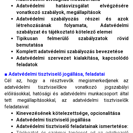
Adatvédelmi hatásvizsgálat elvégzésére
vonatkozó szabályok, megállapítások
Adatvédelmi szabályozás részei és azok
létrehozásának folyamata, Adatvédelmi
szabályzat és tájékoztató kötelező elemei
Tipikusan felmerülő szabályzatok rövid
bemutatása
Komplett adatvédelmi szabályozás bevezetése
Adatvédelmi szervezet kialakítása, kapcsolódó
feladatok
■
Adatvédelmi tisztviselő jogállása, feladatai
Cél az, hogy a résztvevők megismerkedjenek az
adatvédelmi tisztviselőkre vonatkozó jogszabályi
előírásokkal, hatósági és adatvédelmi munkacsoport által
tett megállapításokkal, az adatvédelmi tisztviselők
feladataival.
Kinevezésének kötelezettsége, opcionalitása
Adatvédelmi tisztviselő jogállása
Adatvédelmi tisztviselő feladatainak ismertetése:
Tájékoztat és szakmai tanácsot ad az adatkezelő