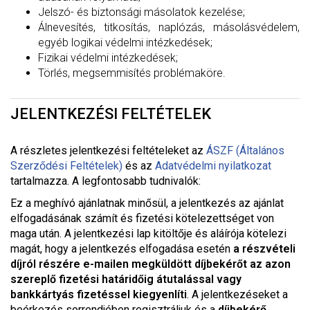
Jelszó- és biztonsági másolatok kezelése;
Álnevesítés, titkosítás, naplózás, másolásvédelem,
egyéb logikai védelmi intézkedések;
Fizikai védelmi intézkedések;
Törlés, megsemmisítés problémaköre.
JELENTKEZÉSI FELTÉTELEK
A részletes jelentkezési feltételeket a
z
ÁSZF (Általános
Szerződési Feltételek)
és az
Adatvédelmi nyilatkozat
tartalmazza. A legfontosabb tudnivalók:
Ez a meghívó ajánlatnak minősül, a jelentkezés az ajánlat
elfogadásának számít és fizetési kötelezettséget von
maga után. A jelentkezési lap kitöltője és aláírója kötelezi
magát, hogy a jelentkezés elfogadása esetén
a részvételi
díjról részére e-mailen megküldött díjbekérőt az azon
szereplő fizetési határidőig átutalással vagy
bankkártyás fizetéssel kiegyenlíti
. A jelentkezéseket a
beérkezés sorrendjében regisztráljuk és a
díjbekérő