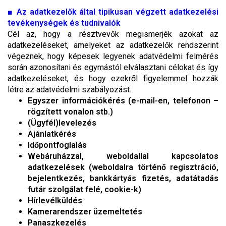
■
Az adatkezelők által tipikusan végzett adatkezelési
tevékenységek és tudnivalók
Cél az, hogy a résztvevők megismerjék azokat az
adatkezeléseket, amelyeket az adatkezelők rendszerint
végeznek, hogy képesek legyenek adatvédelmi felmérés
során azonosítani és egymástól elválasztani célokat és így
adatkezeléseket, és hogy ezekről figyelemmel hozzák
létre az adatvédelmi szabályozást.
Egyszer információkérés (e-mail-en, telefonon –
rögzített vonalon stb.)
(Ügyfél)levelezés
Ajánlatkérés
Időpontfoglalás
Webáruházzal, weboldallal kapcsolatos
adatkezelések (weboldalra történő regisztráció,
bejelentkezés, bankkártyás fizetés, adatátadás
futár szolgálat felé, cookie-k)
Hírlevélküldés
Kamerarendszer üzemeltetés
Panaszkezelés