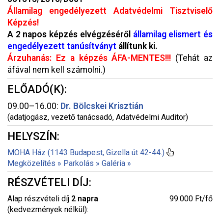
Államilag engedélyezett Adatvédelmi Tisztviselő
Képzés!
A 2 napos képzés elvégzéséről
államilag elismert és
engedélyezett tanúsítványt
állítunk ki.
Árzuhanás: Ez a képzés ÁFA-MENTES!!!
(Tehát az
áfával nem kell számolni.)
ELŐADÓ(K):
09.00–16.00:
Dr. Bölcskei Krisztián
(adatjogász, vezető tanácsadó, Adatvédelmi Auditor)
HELYSZÍN:
MOHA Ház (1143 Budapest, Gizella út 42-44.)
Megközelítés »
Parkolás »
Galéria »
RÉSZVÉTELI DÍJ:
Alap részvételi díj
2 napra
99.000 Ft/fő
(kedvezmények nélkül):