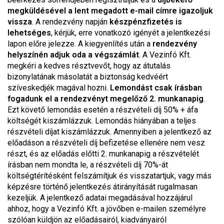
megküldésével a lent megadott e-mail címre igazoljuk
vissza
. A rendezvény napján
készpénzfizetés is
lehetséges
, kérjük, erre vonatkozó igényét a jelentkezési
lapon előre jelezze. A kiegyenlítés után a
rendezvény
helyszínén adjuk oda a végszámlát
. A Vezinfó Kft.
megkéri a kedves résztvevőt, hogy az átutalás
bizonylatának másolatát a biztonság kedvéért
szíveskedjék magával hozni.
Lemondást csak írásban
fogadunk el a rendezvényt megelőző 2. munkanapig
.
Ezt követő lemondás esetén a részvételi díj 50% + áfa
költségét kiszámlázzuk. Lemondás hiányában a teljes
részvételi díjat kiszámlázzuk. Amennyiben a jelentkező az
előadáson a részvételi díj befizetése ellenére nem vesz
részt, és az előadás előtti 2. munkanapig a részvételét
írásban nem mondta le, a részvételi díj 70%-át
költségtérítésként felszámítjuk és visszatartjuk, vagy más
képzésre történő jelentkezés átirányítását rugalmasan
kezeljük. A jelentkező adatai megadásával hozzájárul
ahhoz, hogy a Vezinfó Kft. a jövőben e-mailen személyre
szólóan küldjön az előadásairól, kiadványairól