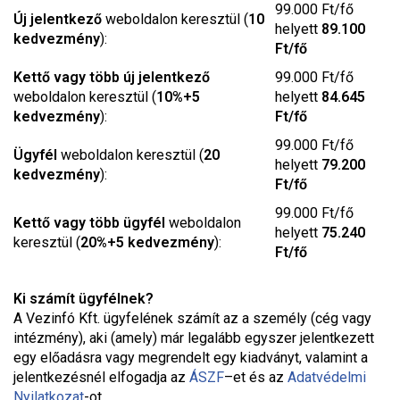
99.000 Ft/fő
Új jelentkező
weboldalon keresztül (
10
helyett
89.100
kedvezmény
):
Ft/fő
Kettő vagy több új jelentkező
99.000 Ft/fő
weboldalon keresztül (
10%+5
helyett
84.645
kedvezmény
):
Ft/fő
99.000 Ft/fő
Ügyfél
weboldalon keresztül (
20
helyett
79.200
kedvezmény
):
Ft/fő
99.000 Ft/fő
Kettő vagy több ügyfél
weboldalon
helyett
75.240
keresztül (
20%+5 kedvezmény
):
Ft/fő
Ki számít ügyfélnek?
A Vezinfó Kft. ügyfelének számít az a személy (cég vagy
intézmény), aki (amely) már legalább egyszer jelentkezett
egy előadásra vagy megrendelt egy kiadványt, valamint a
jelentkezésnél elfogadja az
ÁSZF
–
et és az
Adatvédelmi
Nyilatkozat
-ot.