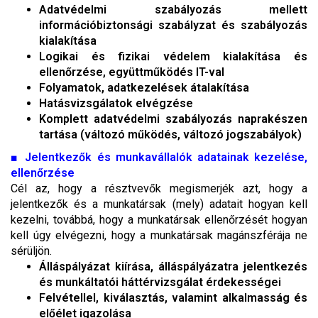
Adatvédelmi szabályozás mellett
információbiztonsági szabályzat és szabályozás
kialakítása
Logikai és fizikai védelem kialakítása és
ellenőrzése, együttműködés IT-val
Folyamatok, adatkezelések átalakítása
Hatásvizsgálatok elvégzése
Komplett adatvédelmi szabályozás naprakészen
tartása (változó működés, változó jogszabályok)
■
Jelentkezők és munkavállalók adatainak kezelése,
ellenőrzése
Cél az, hogy a résztvevők megismerjék azt, hogy a
jelentkezők és a munkatársak (mely) adatait hogyan kell
kezelni, továbbá, hogy a munkatársak ellenőrzését hogyan
kell úgy elvégezni, hogy a munkatársak magánszférája ne
sérüljön.
Álláspályázat kiírása, álláspályázatra jelentkezés
és munkáltatói háttérvizsgálat érdekességei
Felvétellel, kiválasztás, valamint alkalmasság és
előélet igazolása