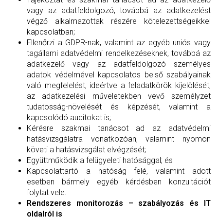
vagy az adatfeldolgozó, továbbá az adatkezelést
végző alkalmazottak részére kötelezettségeikkel
kapcsolatban;
Ellenőrzi a GDPR-nak, valamint az egyéb uniós vagy
tagállami adatvédelmi rendelkezéseknek, továbbá az
adatkezelő vagy az adatfeldolgozó személyes
adatok védelmével kapcsolatos belső szabályainak
való megfelelést, ideértve a feladatkörök kijelölését,
az adatkezelési műveletekben vevő személyzet
tudatosság-növelését és képzését, valamint a
kapcsolódó auditokat is;
Kérésre szakmai tanácsot ad az adatvédelmi
hatásvizsgálatra vonatkozóan, valamint nyomon
követi a hatásvizsgálat elvégzését;
Együttműködik a felügyeleti hatósággal; és
Kapcsolattartó a hatóság felé, valamint adott
esetben bármely egyéb kérdésben konzultációt
folytat vele.
Rendszeres monitorozás – szabályozás és IT
oldalról is