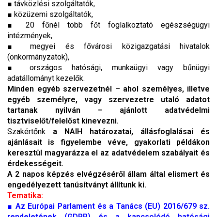
■ távközlési szolgáltatók,
■ közüzemi szolgáltatók,
■ 20 főnél több főt foglalkoztató egészségügyi
intézmények,
■ megyei és fővárosi közigazgatási hivatalok
(önkormányzatok),
■ országos hatósági, munkaügyi vagy bűnügyi
adatállományt kezelők.
Minden egyéb szervezetnél – ahol személyes, illetve
egyéb személyre, vagy szervezetre utaló adatot
tartanak nyilván – ajánlott adatvédelmi
tisztviselőt/felelőst kinevezni.
Szakértőnk
a NAIH határozatai, állásfoglalásai és
ajánlásait is figyelembe véve, gyakorlati példákon
keresztül magyarázza el az adatvédelem szabályait és
érdekességeit.
A 2 napos képzés elvégzéséről állam által elismert és
engedélyezett tanúsítványt állítunk ki.
Tematika:
■
Az Európai Parlament és a Tanács (EU) 2016/679 sz.
rendeletének (GDPR) és a kapcsolódó hatósági