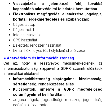
Visszajelzés a jelentkező felé, továbbá
kapcsolódó adatvédelmi feladatok bemutatása
Elektronikus megfigyelés, ellenőrzése jogalapja,
korlátai, érdekmérlegelés és szabályozás:
Céges laptop
Céges mobil
Internet használat
GPS használat
Beléptető rendszer használat
E-mail fiók helyes (és helytelen) ellenőrzése
■
Adatvédelem és információbiztonság
Cél az, hogy a résztvevők megismerkedjenek az
információbiztonság alapjaival, a GDPR szerinti előírások
informatikai oldalával.
Információbiztonság alapfogalmai: bizalmasság,
sértetlenség, rendelkezésre állás
Kulcspontok, amelyre a GDPR megfelelőség
során figyelmet kell fordítani:
Jogosultságok, jogosultsági rendszer, jogosultság
adásának folyamata;