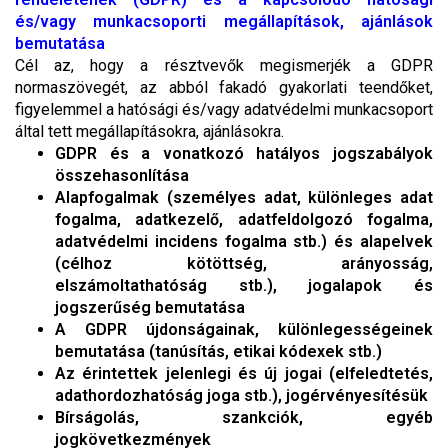
és/vagy munkacsoporti megállapítások, ajánlások
bemutatása
Cél az, hogy a résztvevők megismerjék a GDPR
normaszövegét, az abból fakadó gyakorlati teendőket,
figyelemmel a hatósági és/vagy adatvédelmi munkacsoport
által tett megállapításokra, ajánlásokra.
GDPR és a vonatkozó hatályos jogszabályok
összehasonlítása
Alapfogalmak (személyes adat, különleges adat
fogalma, adatkezelő, adatfeldolgozó fogalma,
adatvédelmi incidens fogalma stb.) és alapelvek
(célhoz kötöttség, arányosság,
elszámoltathatóság stb.), jogalapok és
jogszerűség bemutatása
A GDPR újdonságainak, különlegességeinek
bemutatása (tanúsítás, etikai kódexek stb.)
Az érintettek jelenlegi és új jogai (elfeledtetés,
adathordozhatóság joga stb.), jogérvényesítésük
Bírságolás, szankciók, egyéb
jogkövetkezmények