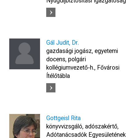
Nyugdíjbiztosítási Igazgatóság
Gál Judit, Dr.
gazdasági jogász, egyetemi
docens, polgári
kollégiumvezető-h., Fővárosi
Ítélőtábla
Gottgeisl Rita
könyvvizsgáló, adószakértő,
Adótanácsadók Egyesületének