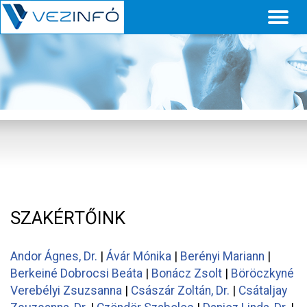
Toggl
naviga
SZAKÉRTŐINK
Andor Ágnes, Dr.
|
Ávár Mónika
|
Berényi Mariann
|
Berkeiné Dobrocsi Beáta
|
Bonácz Zsolt
|
Böröczkyné
Verebélyi Zsuzsanna
|
Császár Zoltán, Dr.
|
Csátaljay