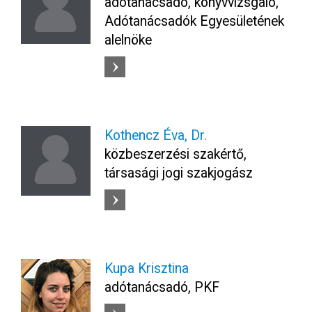
adótanácsadó, könyvvizsgáló,
Adótanácsadók Egyesületének
alelnöke
Kothencz Éva, Dr.
közbeszerzési szakértő,
társasági jogi szakjogász
Kupa Krisztina
adótanácsadó, PKF