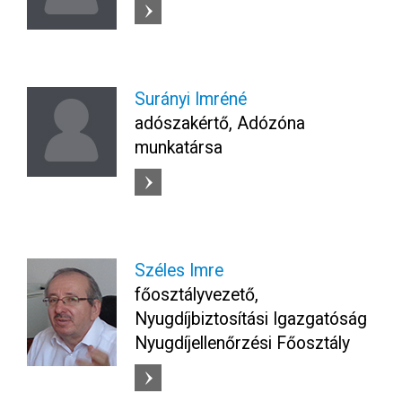
Surányi Imréné
adószakértő, Adózóna
munkatársa
Széles Imre
főosztályvezető,
Nyugdíjbiztosítási Igazgatóság
Nyugdíjellenőrzési Főosztály