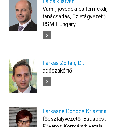
Falcsik István
Vám-, jövedéki és termékdíj
tanácsadás, üzletágvezető
RSM Hungary
Farkas Zoltán, Dr.
adószakértő
Farkasné Gondos Krisztina
főosztályvezető, Budapest
Főváros Kormányhivatala