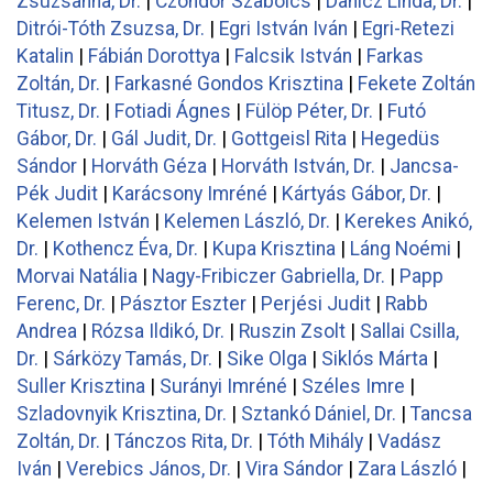
Zsuzsanna, Dr.
|
Czöndör Szabolcs
|
Danicz Linda, Dr.
|
Ditrói-Tóth Zsuzsa, Dr.
|
Egri István Iván
|
Egri-Retezi
Katalin
|
Fábián Dorottya
|
Falcsik István
|
Farkas
Zoltán, Dr.
|
Farkasné Gondos Krisztina
|
Fekete Zoltán
Titusz, Dr.
|
Fotiadi Ágnes
|
Fülöp Péter, Dr.
|
Futó
Gábor, Dr.
|
Gál Judit, Dr.
|
Gottgeisl Rita
|
Hegedüs
Sándor
|
Horváth Géza
|
Horváth István, Dr.
|
Jancsa-
Pék Judit
|
Karácsony Imréné
|
Kártyás Gábor, Dr.
|
Kelemen István
|
Kelemen László, Dr.
|
Kerekes Anikó,
Dr.
|
Kothencz Éva, Dr.
|
Kupa Krisztina
|
Láng Noémi
|
Morvai Natália
|
Nagy-Fribiczer Gabriella, Dr.
|
Papp
Ferenc, Dr.
|
Pásztor Eszter
|
Perjési Judit
|
Rabb
Andrea
|
Rózsa Ildikó, Dr.
|
Ruszin Zsolt
|
Sallai Csilla,
Dr.
|
Sárközy Tamás, Dr.
|
Sike Olga
|
Siklós Márta
|
Suller Krisztina
|
Surányi Imréné
|
Széles Imre
|
Szladovnyik Krisztina, Dr.
|
Sztankó Dániel, Dr.
|
Tancsa
Zoltán, Dr.
|
Tánczos Rita, Dr.
|
Tóth Mihály
|
Vadász
Iván
|
Verebics János, Dr.
|
Vira Sándor
|
Zara László
|