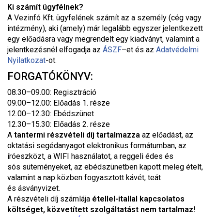
Ki számít ügyfélnek?
A Vezinfó Kft. ügyfelének számít az a személy (cég vagy
intézmény), aki (amely) már legalább egyszer jelentkezett
egy előadásra vagy megrendelt egy kiadványt, valamint a
jelentkezésnél elfogadja az
ÁSZF
–
et és az
Adatvédelmi
Nyilatkozat
-ot.
FORGATÓKÖNYV:
08.30–09.00: Regisztráció
09.00–12.00: Előadás 1. része
12.00–12.30: Ebédszünet
12.30–15.30: Előadás 2. része
A
tantermi
részvételi díj tartalmazza
az előadást, az
oktatási segédanyagot elektronikus formátumban, az
íróeszközt, a WIFI használatot, a reggeli édes és
sós süteményeket, az ebédszünetben kapott meleg ételt,
valamint a nap közben fogyasztott kávét, teát
és ásványvizet.
A részvételi díj számlája
étellel-itallal kapcsolatos
költséget, közvetített szolgáltatást nem tartalmaz!