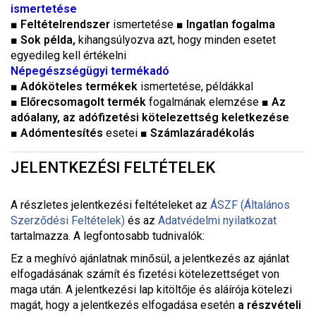
ismertetése
■
Feltételrendszer
ismertetése ■
Ingatlan fogalma
■
Sok példa,
kihangsúlyozva azt, hogy minden esetet
egyedileg kell értékelni
Népegészségügyi termékadó
■
Adóköteles termékek
ismertetése, példákkal
■
Előrecsomagolt termék
fogalmának elemzése ■
Az
adóalany, az adófizetési kötelezettség keletkezése
■
Adómentesítés
esetei ■
Számlazáradékolás
JELENTKEZÉSI FELTÉTELEK
A részletes jelentkezési feltételeket a
z
ÁSZF (Általános
Szerződési Feltételek)
és az
Adatvédelmi nyilatkozat
tartalmazza. A legfontosabb tudnivalók:
Ez a meghívó ajánlatnak minősül, a jelentkezés az ajánlat
elfogadásának számít és fizetési kötelezettséget von
maga után. A jelentkezési lap kitöltője és aláírója kötelezi
magát, hogy a jelentkezés elfogadása esetén
a részvételi