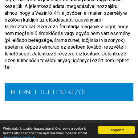
kezeljük. A jelentkező adatai megadásával hozzájárul
ahhoz, hogy a Vezinfó Kft. a jövőben e-mailen személyre
szólóan küldjön az előadásairól, kiadványairól
tájékoztatókat. Szervező fenntartja magának a jogot, hogy
nem megfelelő érdeklődés vagy egyéb nem várt esemény
(pl. előadó betegsége, áramszünet, időjárási viszonyok)
esetén a képzés elmarad ez esetben további részvételi
lehetőséget Jelentkező részére biztosítunk. Jelentkező
ezen túlmenően további anyagi igénnyel ezért nem léphet
fel.
INTERNETES JELENTKEZÉS
© 2026 MINDEN JOG FENNTARTVA
Weboldalunk további használatával jóváhagyja a cookie-k
Elfogadom
használatát az adatvédelmi nyilatkozatban foglaltak szerint.
ÁSZF
ADATKEZELÉSI TÁJÉKOZTATÓ
Médiaajánlat
Adatvédelmi nyilatkozat