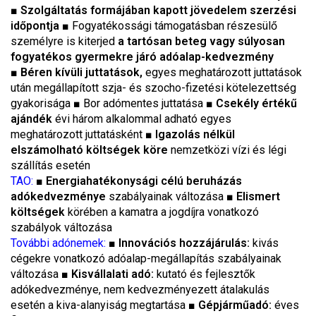
■
Szolgáltatás formájában kapott jövedelem szerzési
időpontja
■ Fogyatékossági támogatásban részesülő
személyre is kiterjed
a tartósan beteg vagy súlyosan
fogyatékos gyermekre járó adóalap-kedvezmény
■
Béren kívüli juttatások,
egyes meghatározott juttatások
után megállapított szja- és szocho-fizetési kötelezettség
gyakorisága ■ Bor adómentes juttatása ■
Csekély értékű
ajándék
évi három alkalommal adható egyes
meghatározott juttatásként ■
Igazolás nélkül
elszámolható költségek köre
nemzetközi vízi és légi
szállítás esetén
TAO:
■
Energiahatékonysági célú beruházás
adókedvezménye
szabályainak változása ■
Elismert
költségek
körében a kamatra a jogdíjra vonatkozó
szabályok változása
További adónemek:
■
Innovációs hozzájárulás:
kivás
cégekre vonatkozó adóalap-megállapítás szabályainak
változása ■
Kisvállalati adó:
kutató és fejlesztők
adókedvezménye, nem kedvezményezett átalakulás
esetén a kiva-alanyiság megtartása ■
Gépjárműadó:
éves