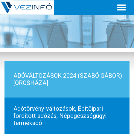
Toggl
naviga
ADÓVÁLTOZÁSOK 2024 (SZABÓ GÁBOR)
[OROSHÁZA]
Adótörvény-változások, Építőipari
fordított adózás, Népegészségügyi
termékadó