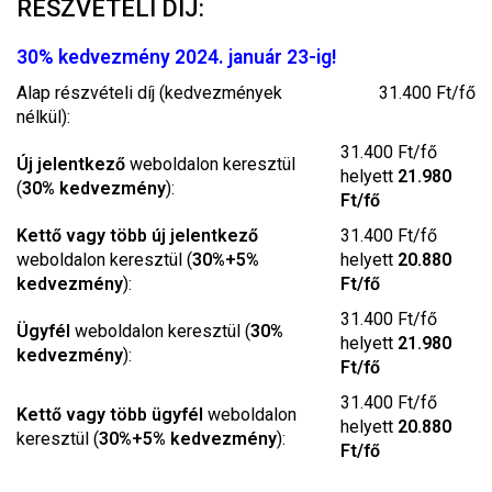
RÉSZVÉTELI DÍJ:
30% kedvezmény 2024. január 23-ig!
Alap részvételi díj (kedvezmények
31.400 Ft/fő
nélkül):
31.400 Ft/fő
Új jelentkező
weboldalon keresztül
helyett
21.980
(
30% kedvezmény
):
Ft/fő
Kettő vagy több új jelentkező
31.400 Ft/fő
weboldalon keresztül (
30%+5%
helyett
20.880
kedvezmény
):
Ft/fő
31.400 Ft/fő
Ügyfél
weboldalon keresztül (
30%
helyett
21.980
kedvezmény
):
Ft/fő
31.400 Ft/fő
Kettő vagy több ügyfél
weboldalon
helyett
20.880
keresztül (
30%+5% kedvezmény
):
Ft/fő