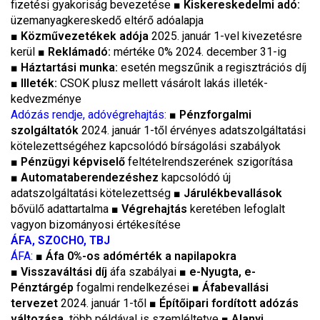
fizetési gyakoriság bevezetése ■
Kiskereskedelmi adó:
üzemanyagkereskedő eltérő adóalapja
■
Közművezetékek adója
2025. január 1-vel kivezetésre
kerül ■
Reklámadó:
mértéke 0% 2024. december 31-ig
■
Háztartási munka:
esetén megszűnik a regisztrációs díj
■
Illeték:
CSOK plusz mellett vásárolt lakás illeték-
kedvezménye
Adózás rendje, adóvégrehajtás:
■
Pénzforgalmi
szolgáltatók
2024. január 1-től érvényes adatszolgáltatási
kötelezettségéhez kapcsolódó bírságolási szabályok
■
Pénzügyi képviselő
feltételrendszerének szigorítása
■
Automataberendezéshez
kapcsolódó új
adatszolgáltatási kötelezettség ■
Járulékbevallások
bővülő adattartalma ■
Végrehajtás
keretében lefoglalt
vagyon bizományosi értékesítése
ÁFA, SZOCHO, TBJ
ÁFA:
■
Áfa 0%-os adómérték a napilapokra
■
Visszaváltási díj
áfa szabályai ■
e-Nyugta, e-
Pénztárgép
fogalmi rendelkezései ■
Áfabevallási
tervezet
2024. január 1-től ■
Építőipari fordított adózás
változása,
több példával is szemléltetve ■
Alanyi