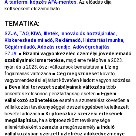
A tantermi képzés ÁFA-mentes.
Az előadás díja
költségként elszámolható.
TEMATIKA:
SZJA, TAO, KIVA, Illeték, Innovációs hozzájárulás,
Kiskereskedelmi adó, Reklámadó, Háztartási munka,
Gépjárműadó, Adózás rendje, Adóvégrehajtás
SZJA:
■
Bizalmi vagyonkezelés személyi jövedelemadó
szabályainak ismertetése,
majd erre felépítve a 2023.
nyári és a 2023. őszi változások bemutatása ■
Lízing
fogalmának változása ■
Cég megszűnését
követő
vagyonrendezési eljárást követően kiadott vagyon adózása
■
Bevallási tervezet szabályainak változása
több
önkéntes kölcsönös pénztártagság esetén ■
Egyéni
vállalkozó szünetelése
esetén a szünetelést követően a
vállalkozási tevékenységgel összefüggésben keletkezett
bevétel adózása ■
Kriptoeszköz szerzési értékének
megállapítása,
ha a kriptoeszközt tevékenysége
ellenértékeként szerezte a magánszemély ■
Induló
vállalkozásban szerzett üzletrész adókedvezménye