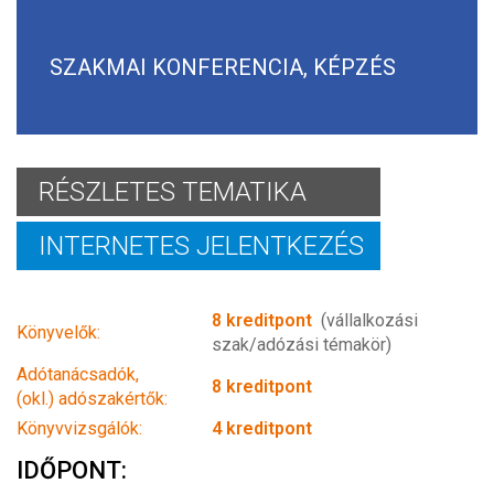
SZAKMAI KONFERENCIA, KÉPZÉS
RÉSZLETES TEMATIKA
INTERNETES JELENTKEZÉS
8 kreditpont
(vállalkozási
Könyvelők:
szak/adózási témakör)
Adótanácsadók,
8 kreditpont
(okl.) adószakértők:
Könyvvizsgálók:
4 kreditpont
IDŐPONT: