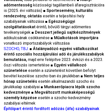
adómentesség
közösségi tagállambeli áfaregisztrációra
is (2025. évi változás) ■
Sportesemény, kulturális
rendezvény, oktatás
esetén a teljesítési hely
szabályainak változása ■
Egészségügyi
szolgáltatásokat
érintő, bővülő tárgyi adómentes
tevékenységek ■
Desszert jellegű sajtkészítmények
adókulcsának csökkenése ■
Műalkotások importjára
vonatkozó importszabályok változása
SZOCHO, TBJ:
■
Átalányadózó egyéni vállalkozókat
érintő szociális hozzájárulási adó és járulékszabályok
bemutatása,
majd erre felépítve 2023. évközi és a 2023.
őszi változás ismertetése ■
Egyéni vállalkozó
szünetelése
esetén a szünetelést követően befolyt
bevétel kezelése szocho-ban és járulékban ■
Nem teljes
hónap szünetelés
esetén alkalmazandó szocho és
járulékalap szabályai ■
Munkaerőpiacra lépők szocho
kedvezménye
■
Megváltozott munkaképességű
személy képzése
esetén a szocho-kedvezmény
szabályai eltérnek
Építőipart érintő fordított adózás (áfa) szabályainak