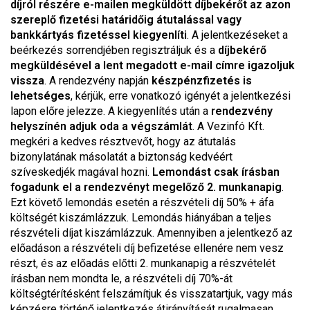
díjról részére e-mailen megküldött díjbekérőt az azon
szereplő fizetési határidőig átutalással vagy
bankkártyás fizetéssel kiegyenlíti
. A jelentkezéseket a
beérkezés sorrendjében regisztráljuk és a
díjbekérő
megküldésével a lent megadott e-mail címre igazoljuk
vissza
. A rendezvény napján
készpénzfizetés is
lehetséges
, kérjük, erre vonatkozó igényét a jelentkezési
lapon előre jelezze. A kiegyenlítés után a
rendezvény
helyszínén adjuk oda a végszámlát
. A Vezinfó Kft.
megkéri a kedves résztvevőt, hogy az átutalás
bizonylatának másolatát a biztonság kedvéért
szíveskedjék magával hozni.
Lemondást csak írásban
fogadunk el a rendezvényt megelőző 2. munkanapig
.
Ezt követő lemondás esetén a részvételi díj 50% + áfa
költségét kiszámlázzuk. Lemondás hiányában a teljes
részvételi díjat kiszámlázzuk. Amennyiben a jelentkező az
előadáson a részvételi díj befizetése ellenére nem vesz
részt, és az előadás előtti 2. munkanapig a részvételét
írásban nem mondta le, a részvételi díj 70%-át
költségtérítésként felszámítjuk és visszatartjuk, vagy más
képzésre történő jelentkezés átirányítását rugalmasan