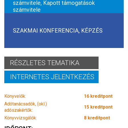
számvitele, Kapott támogatások
számvitele
SZAKMAI KONFERENCIA, KÉPZÉS
RÉSZLETES TEMATIKA
INTERNETES JELENTKEZÉS
Könyvelők:
16 kreditpont
Adótanácsadók, (okl.)
15 kreditpont
adószakértők:
Könyvvizsgálók:
8 kreditpont