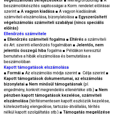
végelszámolás befejezésekor
■
Mérlegfordulónap
■
A
beszámolókészítés sajátosságai a Korm. rendelet előírásai
szerint
■ A vagyon kiadása ■
A vagyon kiadásának
számviteli elszámolása, bizonylatolása
■ Egyszerűsített
végelszámolás számviteli szabályai (nincs speciális
előírás)
Ellenőrzés számvitele
■
Ellenőrzés számviteli fogalma
■
Eltérés
a számviteli
és Art. szerinti ellenőrzés fogalmában
■ Jelentős, nem
jelentős összegű hiba
fogalma
■
Példákon keresztül
bemutatva a hibák elszámolása és bemutatása a
beszámolóban
Kapott támogatások elszámolása
■
Formái
■ Az elszámolás módja szerint ■
Célja szerint ■
Kapott támogatások dokumentumai, az elszámolás
bizonylatai
■ Nem minősül támogatásnak
(pl.
engedmény, konkrét megrendelés ellenértéke stb.)
■
Nem
pénzben kapott támogatások kezelése, számviteli
elszámolása
(térítésmentesen kapott eszközök kezelése,
kötelezettség elengedése, tartozás-átvállalás, térítés
nélkül kapott szolgáltatás stb.)
■ Támogatás megelőzése