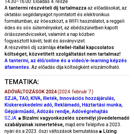
14.30–16.00: Előadás 4. része
A
tantermi
részvételi díj tartalmazza
az előadásokat, az
oktatási segédanyagot nyomtatott és elektronikus
formátumban, az íróeszközt, a WIFI használatot, a reggeli
édes és sós süteményeket, az ebédszünetben kapott
óriásszendvicseket, valamint a nap közben
fogyasztott kávét, teát és ásványvizet.
A részvételi díj számlája
étellel-itallal kapcsolatos
költséget, közvetített szolgáltatást nem tartalmaz!
A tantermi, az élő/online és a videó/e-learning képzés
áfamentes.
Az előadás díja költségként elszámolható.
TEMATIKA:
ADÓVÁLTOZÁSOK 2024
(2024. február 7.)
SZJA, TAO, KIVA, Illeték, Innovációs hozzájárulás,
Kiskereskedelmi adó, Reklámadó, Háztartási munka,
Gépjárműadó, Adózás rendje, Adóvégrehajtás
SZJA:
■
Bizalmi vagyonkezelés személyi jövedelemadó
szabályainak ismertetése,
majd erre felépítve a 2023.
nyári és a 2023. őszi változások bemutatása ■
Lízing