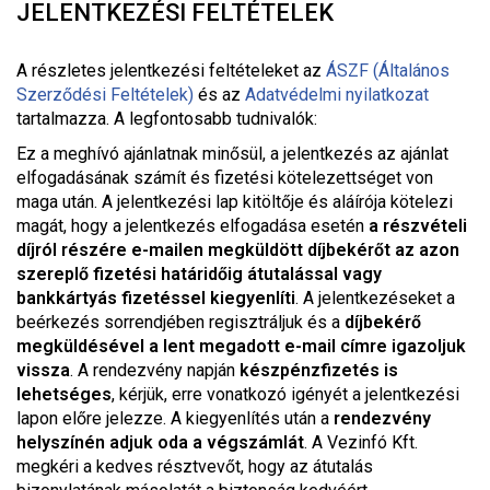
JELENTKEZÉSI FELTÉTELEK
A részletes jelentkezési feltételeket a
z
ÁSZF (Általános
Szerződési Feltételek)
és az
Adatvédelmi nyilatkozat
tartalmazza. A legfontosabb tudnivalók:
Ez a meghívó ajánlatnak minősül, a jelentkezés az ajánlat
elfogadásának számít és fizetési kötelezettséget von
maga után. A jelentkezési lap kitöltője és aláírója kötelezi
magát, hogy a jelentkezés elfogadása esetén
a részvételi
díjról részére e-mailen megküldött díjbekérőt az azon
szereplő fizetési határidőig átutalással vagy
bankkártyás fizetéssel kiegyenlíti
. A jelentkezéseket a
beérkezés sorrendjében regisztráljuk és a
díjbekérő
megküldésével a lent megadott e-mail címre igazoljuk
vissza
. A rendezvény napján
készpénzfizetés is
lehetséges
, kérjük, erre vonatkozó igényét a jelentkezési
lapon előre jelezze. A kiegyenlítés után a
rendezvény
helyszínén adjuk oda a végszámlát
. A Vezinfó Kft.
megkéri a kedves résztvevőt, hogy az átutalás