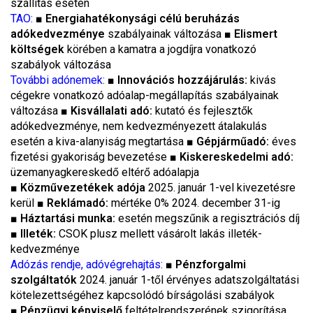
szállítás esetén
TAO:
■
Energiahatékonysági célú beruházás
adókedvezménye
szabályainak változása ■
Elismert
költségek
körében a kamatra a jogdíjra vonatkozó
szabályok változása
További adónemek:
■
Innovációs hozzájárulás:
kivás
cégekre vonatkozó adóalap-megállapítás szabályainak
változása ■
Kisvállalati adó:
kutató és fejlesztők
adókedvezménye, nem kedvezményezett átalakulás
esetén a kiva-alanyiság megtartása ■
Gépjárműadó:
éves
fizetési gyakoriság bevezetése ■
Kiskereskedelmi adó:
üzemanyagkereskedő eltérő adóalapja
■
Közművezetékek adója
2025. január 1-vel kivezetésre
kerül ■
Reklámadó:
mértéke 0% 2024. december 31-ig
■
Háztartási munka:
esetén megszűnik a regisztrációs díj
■
Illeték:
CSOK plusz mellett vásárolt lakás illeték-
kedvezménye
Adózás rendje, adóvégrehajtás:
■
Pénzforgalmi
szolgáltatók
2024. január 1-től érvényes adatszolgáltatási
kötelezettségéhez kapcsolódó bírságolási szabályok
■
Pénzügyi képviselő
feltételrendszerének szigorítása