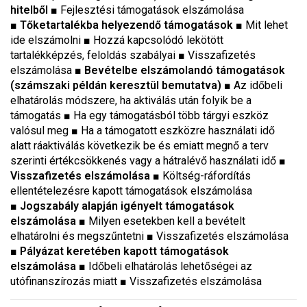
hitelből
■ Fejlesztési támogatások elszámolása
■
Tőketartalékba helyezendő támogatások
■
Mit lehet
ide elszámolni
■
Hozzá kapcsolódó lekötött
tartalékképzés, feloldás szabályai
■
Visszafizetés
elszámolása
■ Bevételbe elszámolandó támogatások
(számszaki példán keresztül bemutatva)
■
Az időbeli
elhatárolás módszere, ha aktiválás után folyik be a
támogatás
■
Ha egy támogatásból több tárgyi eszköz
valósul meg
■
Ha a támogatott eszközre használati idő
alatt ráaktiválás következik be és emiatt megnő a terv
szerinti értékcsökkenés vagy a hátralévő használati idő
■
Visszafizetés elszámolása ■
Költség-ráfordítás
ellentételezésre kapott támogatások elszámolása
■ Jogszabály alapján igényelt támogatások
elszámolása ■
Milyen esetekben kell a bevételt
elhatárolni és megszűntetni
■
Visszafizetés elszámolása
■ Pályázat keretében kapott támogatások
elszámolása ■
Időbeli elhatárolás lehetőségei az
utófinanszírozás miatt
■
Visszafizetés elszámolása