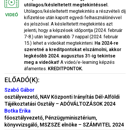
utólagos/késleltetett megtekintéssel.
Utólagos/késleltetett megtekintés a részvételi díj
kifizetése után kapott egyedi felhasználónévvel
és jelszóval. A késleltetett megtekintés azt
jelenti, hogy a képzések időpontja (2024. február
7-8.) után leghamarabb 7 nappal (2024. február
15.) lehet a videókat megtekinteni.
Ha 2024-re
szeretné a kreditpontokat elszámolni, akkor
legkésőbb 2024. augusztus 31-ig tekintse
meg a videókat!
A videó/e-learning képzés
áfamentes.
KREDITPONTOK.
ELŐADÓ(K):
Szabó Gábor
osztályvezető, NAV Központi Irányítás Dél-Alföldi
Tájékoztatási Osztály – ADÓVÁLTOZÁSOK 2024
Botka Erika
főosztályvezető, Pénzügyminisztérium,
könyvvizsgáló, MSZSZE elnöke – SZÁMVITEL 2024