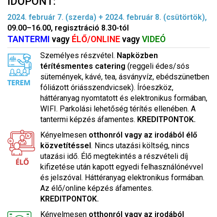
IDŐPONT:
2024. február 7. (szerda) + 2024. február 8. (csütörtök),
09.00–16.00, regisztráció 8.30-tól
TANTERMI
vagy
ÉLŐ/ONLINE
vagy
VIDEÓ
Személyes részvétel.
Napközben
térítésmentes catering
(reggeli édes/sós
sütemények, kávé, tea, ásványvíz, ebédszünetben
fóliázott óriásszendvicsek). Íróeszköz,
háttéranyag nyomtatott és elektronikus formában,
WIFI. Parkolási lehetőség térítés ellenében. A
tantermi képzés áfamentes.
KREDITPONTOK.
Kényelmesen
otthonról vagy az irodából élő
közvetítéssel
. Nincs utazási költség, nincs
utazási idő. Élő megtekintés a részvételi díj
kifizetése után kapott egyedi felhasználónévvel
és jelszóval. Háttéranyag elektronikus formában.
Az élő/online képzés áfamentes.
KREDITPONTOK.
Kényelmesen
otthonról vagy az irodából