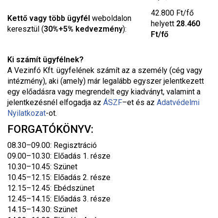
42.800 Ft/fő
Kettő vagy több ügyfél
weboldalon
helyett
28.460
keresztül (
30%+5% kedvezmény
):
Ft/fő
Ki számít ügyfélnek?
A Vezinfó Kft. ügyfelének számít az a személy (cég vagy
intézmény), aki (amely) már legalább egyszer jelentkezett
egy előadásra vagy megrendelt egy kiadványt, valamint a
jelentkezésnél elfogadja az
ÁSZF
–
et és az
Adatvédelmi
Nyilatkozat
-ot.
FORGATÓKÖNYV:
08.30–09.00: Regisztráció
09.00–10.30: Előadás 1. része
10.30–10.45: Szünet
10.45–12.15: Előadás 2. része
12.15–12.45: Ebédszünet
12.45–14.15: Előadás 3. része
14.15–14.30: Szünet