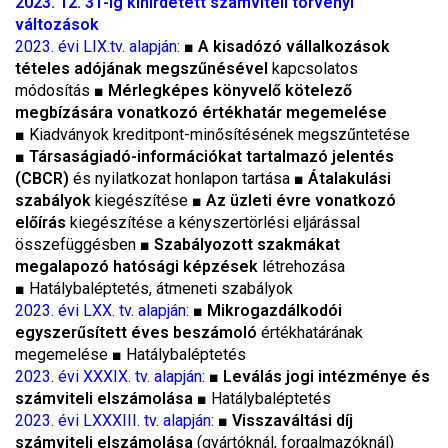
2023. 12. 31-ig kihirdetett számviteli törvényi
változások
2023. évi LIX.tv. alapján:
■
A kisadózó vállalkozások
tételes adójának megszűnésével
kapcsolatos
módosítás
■
Mérlegképes könyvelő kötelező
megbízására vonatkozó értékhatár megemelése
■
Kiadványok kreditpont-minősítésének megszűntetése
■
Társaságiadó-információkat tartalmazó jelentés
(CBCR)
és nyilatkozat honlapon tartása
■
Átalakulási
szabályok
kiegészítése
■
Az üzleti évre vonatkozó
előírás
kiegészítése a kényszertörlési eljárással
összefüggésben
■ Szabályozott szakmákat
megalapozó hatósági képzések
létrehozása
■
Hatálybaléptetés, átmeneti szabályok
2023. évi LXX. tv. alapján:
■
Mikrogazdálkodói
egyszerűsített éves beszámoló
értékhatárának
megemelése
■
Hatálybaléptetés
2023. évi XXXIX. tv. alapján
:
■
Leválás jogi intézménye és
számviteli elszámolása
■
Hatálybaléptetés
2023. évi LXXXIII. tv. alapján:
■
Visszaváltási díj
számviteli elszámolása
(gyártóknál, forgalmazóknál)