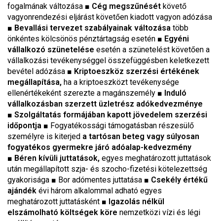
fogalmának változása ■
Cég megszűnését
követő
vagyonrendezési eljárást követően kiadott vagyon adózása
■
Bevallási tervezet szabályainak változása
több
önkéntes kölcsönös pénztártagság esetén ■
Egyéni
vállalkozó szünetelése
esetén a szünetelést követően a
vállalkozási tevékenységgel összefüggésben keletkezett
bevétel adózása ■
Kriptoeszköz szerzési értékének
megállapítása,
ha a kriptoeszközt tevékenysége
ellenértékeként szerezte a magánszemély ■
Induló
vállalkozásban szerzett üzletrész adókedvezménye
■
Szolgáltatás formájában kapott jövedelem szerzési
időpontja
■ Fogyatékossági támogatásban részesülő
személyre is kiterjed
a tartósan beteg vagy súlyosan
fogyatékos gyermekre járó adóalap-kedvezmény
■
Béren kívüli juttatások,
egyes meghatározott juttatások
után megállapított szja- és szocho-fizetési kötelezettség
gyakorisága ■ Bor adómentes juttatása ■
Csekély értékű
ajándék
évi három alkalommal adható egyes
meghatározott juttatásként ■
Igazolás nélkül
elszámolható költségek köre
nemzetközi vízi és légi