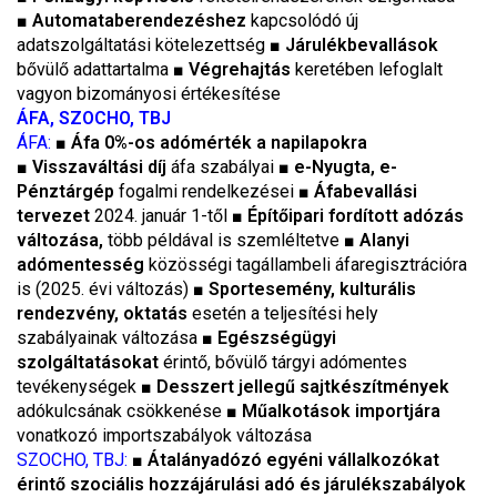
■
Automataberendezéshez
kapcsolódó új
adatszolgáltatási kötelezettség ■
Járulékbevallások
bővülő adattartalma ■
Végrehajtás
keretében lefoglalt
vagyon bizományosi értékesítése
ÁFA, SZOCHO, TBJ
ÁFA:
■
Áfa 0%-os adómérték a napilapokra
■
Visszaváltási díj
áfa szabályai ■
e-Nyugta, e-
Pénztárgép
fogalmi rendelkezései ■
Áfabevallási
tervezet
2024. január 1-től ■
Építőipari fordított adózás
változása,
több példával is szemléltetve ■
Alanyi
adómentesség
közösségi tagállambeli áfaregisztrációra
is (2025. évi változás) ■
Sportesemény, kulturális
rendezvény, oktatás
esetén a teljesítési hely
szabályainak változása ■
Egészségügyi
szolgáltatásokat
érintő, bővülő tárgyi adómentes
tevékenységek ■
Desszert jellegű sajtkészítmények
adókulcsának csökkenése ■
Műalkotások importjára
vonatkozó importszabályok változása
SZOCHO, TBJ:
■
Átalányadózó egyéni vállalkozókat
érintő szociális hozzájárulási adó és járulékszabályok