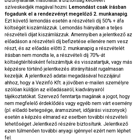
bizonylatának másolatát a biztonság kedvéért
szíveskedjék magával hozni.
Lemondást csak írásban
fogadunk el a rendezvényt megelőző 2. munkanapig
.
Ezt követő lemondás esetén a részvételi díj 50% + áfa
költségét kiszámlázzuk. Lemondás hiányában a teljes
részvételi díjat kiszámlázzuk. Amennyiben a jelentkező az
előadáson a részvételi díj befizetése ellenére nem vesz
részt, és az előadás előtti 2. munkanapig a részvételét
írásban nem mondta le, a részvételi díj 70%-át
költségtérítésként felszámítjuk és visszatartjuk, vagy más
képzésre történő jelentkezés átirányítását rugalmasan
kezeljük. A jelentkező adatai megadásával hozzájárul
ahhoz, hogy a Vezinfó Kft. a jövőben e-mailen személyre
szólóan küldjön az előadásairól, kiadványairól
tájékoztatókat. Szervező fenntartja magának a jogot, hogy
nem megfelelő érdeklődés vagy egyéb nem várt esemény
(pl. előadó betegsége, áramszünet, időjárási viszonyok)
esetén a képzés elmarad ez esetben további részvételi
lehetőséget Jelentkező részére biztosítunk. Jelentkező
ezen túlmenően további anyagi igénnyel ezért nem léphet
fel.