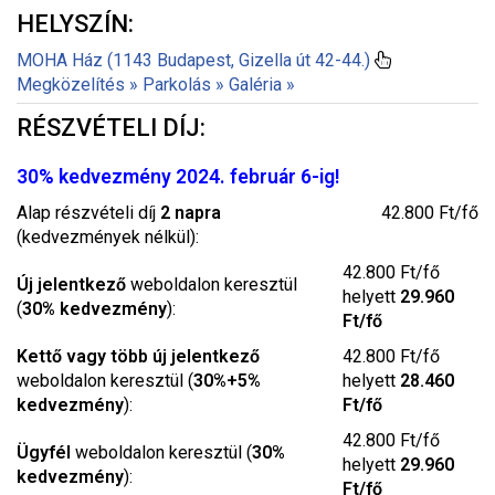
HELYSZÍN:
MOHA Ház (1143 Budapest, Gizella út 42-44.)
Megközelítés »
Parkolás »
Galéria »
RÉSZVÉTELI DÍJ:
30% kedvezmény 2024. február 6-ig!
Alap részvételi díj
2 napra
42.800 Ft/fő
(kedvezmények nélkül):
42.800 Ft/fő
Új jelentkező
weboldalon keresztül
helyett
29.960
(
30% kedvezmény
):
Ft/fő
Kettő vagy több új jelentkező
42.800 Ft/fő
weboldalon keresztül (
30%+5%
helyett
28.460
kedvezmény
):
Ft/fő
42.800 Ft/fő
Ügyfél
weboldalon keresztül (
30%
helyett
29.960
kedvezmény
):
Ft/fő