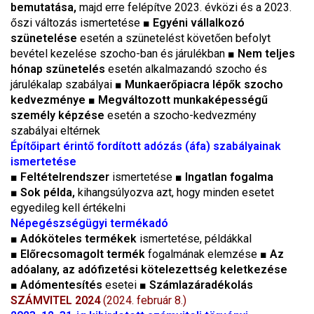
bemutatása,
majd erre felépítve 2023. évközi és a 2023.
őszi változás ismertetése ■
Egyéni vállalkozó
szünetelése
esetén a szünetelést követően befolyt
bevétel kezelése szocho-ban és járulékban ■
Nem teljes
hónap szünetelés
esetén alkalmazandó szocho és
járulékalap szabályai ■
Munkaerőpiacra lépők szocho
kedvezménye
■
Megváltozott munkaképességű
személy képzése
esetén a szocho-kedvezmény
szabályai eltérnek
Építőipart érintő fordított adózás (áfa) szabályainak
ismertetése
■
Feltételrendszer
ismertetése ■
Ingatlan fogalma
■
Sok példa,
kihangsúlyozva azt, hogy minden esetet
egyedileg kell értékelni
Népegészségügyi termékadó
■
Adóköteles termékek
ismertetése, példákkal
■
Előrecsomagolt termék
fogalmának elemzése ■
Az
adóalany, az adófizetési kötelezettség keletkezése
■
Adómentesítés
esetei ■
Számlazáradékolás
SZÁMVITEL 2024
(2024. február 8.)