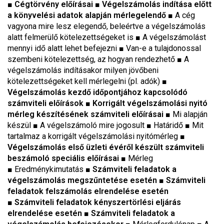
■
Cégtörvény előírásai
■
Végelszámolás indítása előtt
a könyvelési adatok alapján mérlegelendő
■
A cég
vagyona mire lesz elegendő, beleértve a végelszámolás
alatt felmerülő kötelezettségeket is
■
A végelszámolást
mennyi idő alatt lehet befejezni ■ Van-e a tulajdonossal
szembeni kötelezettség, az hogyan rendezhető ■ A
végelszámolás indításakor milyen jövőbeni
kötelezettségeket kell mérlegelni (pl. adók)
■
Végelszámolás kezdő időpontjához kapcsolódó
számviteli előírások
■ Korrigált végelszámolási nyitó
mérleg készítésének számviteli előírásai
■
Mi alapján
készül
■
A végelszámoló mire jogosult
■
Határidő
■
Mit
tartalmaz a korrigált végelszámolási nyitómérleg
■
Végelszámolás első üzleti évéről készült számviteli
beszámoló speciális előírásai
■
Mérleg
■
Eredménykimutatás
■ Számviteli feladatok a
végelszámolás megszűntetése esetén
■ Számviteli
feladatok felszámolás elrendelése esetén
■ Számviteli feladatok kényszertörlési eljárás
elrendelése esetén ■ Számviteli feladatok a