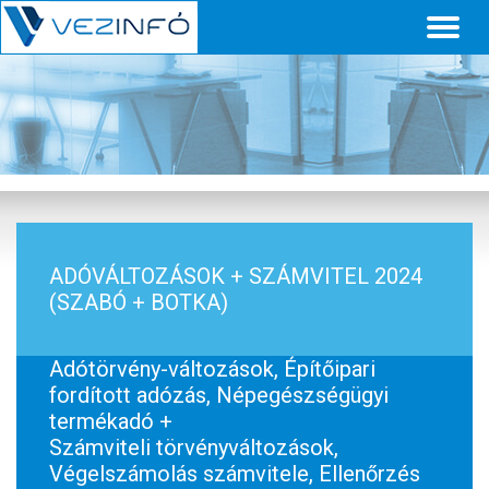
Toggl
naviga
ADÓVÁLTOZÁSOK + SZÁMVITEL 2024
(SZABÓ + BOTKA)
Adótörvény-változások, Építőipari
fordított adózás, Népegészségügyi
termékadó +
Számviteli törvényváltozások,
Végelszámolás számvitele, Ellenőrzés