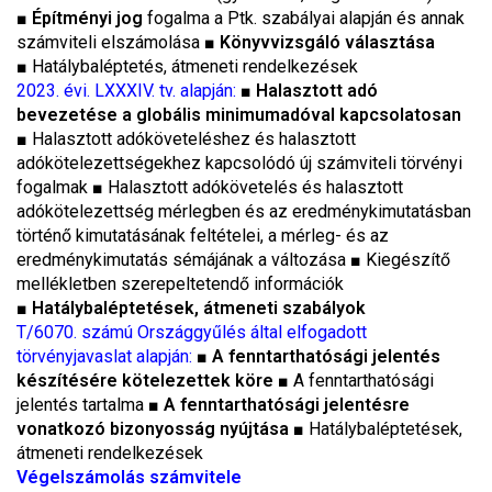
■
Építményi jog
fogalma a Ptk. szabályai alapján és annak
számviteli elszámolása
■
Könyvvizsgáló választása
■
Hatálybaléptetés, átmeneti rendelkezések
2023. évi. LXXXIV. tv. alapján:
■
Halasztott adó
bevezetése a globális minimumadóval kapcsolatosan
■
Halasztott adóköveteléshez és halasztott
adókötelezettségekhez kapcsolódó új számviteli törvényi
fogalmak
■
Halasztott adókövetelés és halasztott
adókötelezettség mérlegben és az eredménykimutatásban
történő kimutatásának feltételei, a mérleg- és az
eredménykimutatás sémájának a változása
■
Kiegészítő
mellékletben szerepeltetendő információk
■
Hatálybaléptetések, átmeneti szabályok
T/6070. számú Országgyűlés által elfogadott
törvényjavaslat alapján:
■
A fenntarthatósági jelentés
készítésére kötelezettek köre
■
A fenntarthatósági
jelentés tartalma
■
A fenntarthatósági jelentésre
vonatkozó bizonyosság nyújtása
■
Hatálybaléptetések,
átmeneti rendelkezések
Végelszámolás számvitele