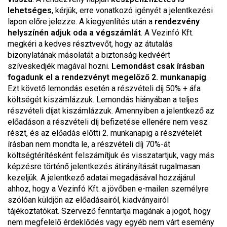
lehetséges
, kérjük, erre vonatkozó igényét a jelentkezési
lapon előre jelezze. A kiegyenlítés után a
rendezvény
helyszínén adjuk oda a végszámlát
. A Vezinfó Kft.
megkéri a kedves résztvevőt, hogy az átutalás
bizonylatának másolatát a biztonság kedvéért
szíveskedjék magával hozni.
Lemondást csak írásban
fogadunk el a rendezvényt megelőző 2. munkanapig
.
Ezt követő lemondás esetén a részvételi díj 50% + áfa
költségét kiszámlázzuk. Lemondás hiányában a teljes
részvételi díjat kiszámlázzuk. Amennyiben a jelentkező az
előadáson a részvételi díj befizetése ellenére nem vesz
részt, és az előadás előtti 2. munkanapig a részvételét
írásban nem mondta le, a részvételi díj 70%-át
költségtérítésként felszámítjuk és visszatartjuk, vagy más
képzésre történő jelentkezés átirányítását rugalmasan
kezeljük. A jelentkező adatai megadásával hozzájárul
ahhoz, hogy a Vezinfó Kft. a jövőben e-mailen személyre
szólóan küldjön az előadásairól, kiadványairól
tájékoztatókat. Szervező fenntartja magának a jogot, hogy
nem megfelelő érdeklődés vagy egyéb nem várt esemény