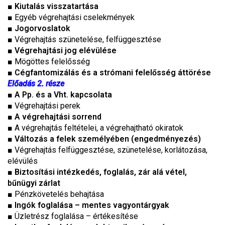
■
Kiutalás visszatartása
■ Egyéb végrehajtási cselekmények
■
Jogorvoslatok
■ Végrehajtás szünetelése, felfüggesztése
■
Végrehajtási jog elévülése
■ Mögöttes felelősség
■
Cégfantomizálás és a strómani felelősség áttörése
Előadás 2. része
■
A Pp. és a Vht. kapcsolata
■ Végrehajtási perek
■
A végrehajtási sorrend
■ A végrehajtás feltételei, a végrehajtható okiratok
■
Változás a felek személyében (engedményezés)
■ Végrehajtás felfüggesztése, szünetelése, korlátozása,
elévülés
■
Biztosítási intézkedés, foglalás, zár alá vétel,
bűnügyi zárlat
■ Pénzkövetelés behajtása
■
Ingók foglalása – mentes vagyontárgyak
■ Üzletrész foglalása – értékesítése