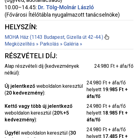
(ügyvéd, adótanácsadó)
10.00–14.45:
Dr. Tölg-Molnár László
(Fővárosi Ítélőtábla nyugalmazott tanácselnöke)
HELYSZÍN:
MOHA Ház (1143 Budapest, Gizella út 42-44.)
Megközelítés »
Parkolás »
Galéria »
RÉSZVÉTELI DÍJ:
Alap részvételi díj (kedvezmények
24.980 Ft + áfa/fő
nélkül):
24.980 Ft + áfa/fő
Új jelentkező
weboldalon keresztül
helyett
19.985 Ft +
(
20 kedvezmény
):
áfa/fő
Kettő vagy több új jelentkező
24.980 Ft + áfa/fő
weboldalon keresztül (
20%+5
helyett
18.985 Ft +
kedvezmény
):
áfa/fő
24.980 Ft + áfa/fő
Ügyfél
weboldalon keresztül (
30
helyett
17.485 Ft +