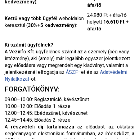
kedvezmény
):
áfa/fő
24.980 Ft + áfa/fő
Kettő vagy több ügyfél
weboldalon
helyett
16.610 Ft +
keresztül (
30%+5 kedvezmény
):
áfa/fő
Ki számít ügyfélnek?
A Vezinfó Kft. ügyfelének számít az a személy (cég vagy
intézmény), aki (amely) már legalább egyszer jelentkezett
egy előadásra vagy megrendelt egy kiadványt, valamint a
jelentkezésnél elfogadja az
ÁSZF
–
et és az
Adatvédelmi
Nyilatkozat
-ot.
FORGATÓKÖNYV:
09.00–10.00: Regisztráció, kávészünet
10.00–12.00: Előadás 1. része
12.00–12.45: Ebédszünet, kávészünet
12.45–14.45: Előadás 2. része
A
részvételi díj tartalmazza
az előadást, az oktatási
segédanyagot elektronikus formátumban, az íróeszközt, a