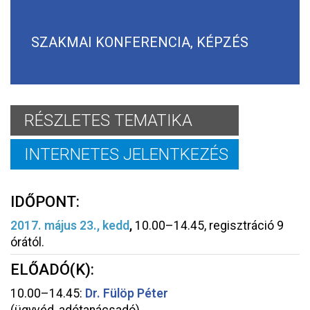
SZAKMAI KONFERENCIA, KÉPZÉS
RÉSZLETES TEMATIKA
INTERNETES JELENTKEZÉS
IDŐPONT:
2017. május 23., kedd
,
10.00–14.45, regisztráció 9
órától.
ELŐADÓ(K):
10.00–14.45:
Dr. Fülöp Péter