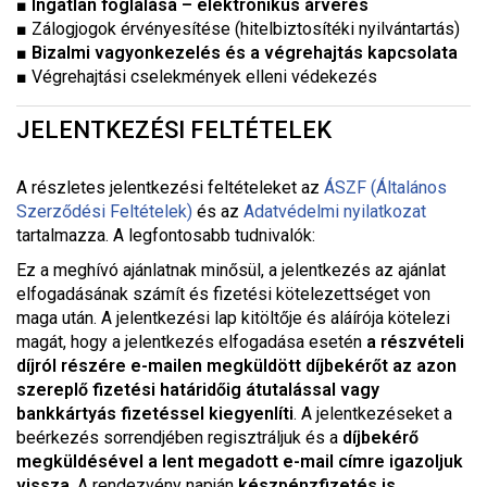
■
Ingatlan foglalása – elektronikus árverés
■ Zálogjogok érvényesítése (hitelbiztosítéki nyilvántartás)
■
Bizalmi vagyonkezelés és a végrehajtás kapcsolata
■ Végrehajtási cselekmények elleni védekezés
JELENTKEZÉSI FELTÉTELEK
A részletes jelentkezési feltételeket a
z
ÁSZF (Általános
Szerződési Feltételek)
és az
Adatvédelmi nyilatkozat
tartalmazza. A legfontosabb tudnivalók:
Ez a meghívó ajánlatnak minősül, a jelentkezés az ajánlat
elfogadásának számít és fizetési kötelezettséget von
maga után. A jelentkezési lap kitöltője és aláírója kötelezi
magát, hogy a jelentkezés elfogadása esetén
a részvételi
díjról részére e-mailen megküldött díjbekérőt az azon
szereplő fizetési határidőig átutalással vagy
bankkártyás fizetéssel kiegyenlíti
. A jelentkezéseket a
beérkezés sorrendjében regisztráljuk és a
díjbekérő
megküldésével a lent megadott e-mail címre igazoljuk
vissza
. A rendezvény napján
készpénzfizetés is