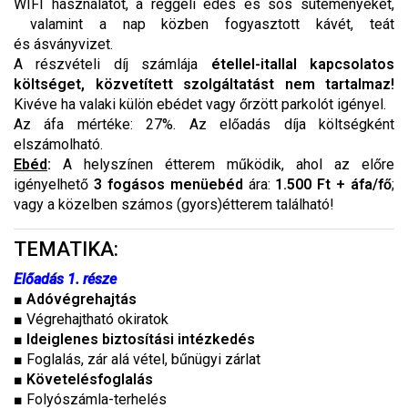
WIFI használatot, a reggeli édes és sós süteményeket,
valamint a nap közben fogyasztott kávét, teát
és ásványvizet.
A részvételi díj számlája
étellel-itallal kapcsolatos
költséget, közvetített szolgáltatást nem tartalmaz!
Kivéve ha valaki külön ebédet vagy őrzött parkolót igényel.
Az áfa mértéke: 27%. Az előadás díja költségként
elszámolható.
Ebéd
:
A helyszínen étterem működik, ahol az előre
igényelhető
3 fogásos menüebéd
ára:
1.500 Ft + áfa/fő
;
vagy a közelben számos (gyors)étterem található!
TEMATIKA:
Előadás 1. része
■
Adóvégrehajtás
■ Végrehajtható okiratok
■
Ideiglenes biztosítási intézkedés
■ Foglalás, zár alá vétel, bűnügyi zárlat
■
Követelésfoglalás
■ Folyószámla-terhelés