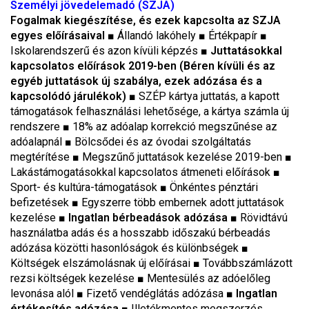
Személyi jövedelemadó (SZJA)
Fogalmak kiegészítése, és ezek kapcsolta az SZJA
egyes előírásaival
■ Állandó lakóhely ■ Értékpapír ■
Iskolarendszerű és azon kívüli képzés ■
Juttatásokkal
kapcsolatos előírások 2019-ben (Béren kívüli és az
egyéb juttatások új szabálya, ezek adózása és a
kapcsolódó járulékok)
■ SZÉP kártya juttatás, a kapott
támogatások felhasználási lehetősége, a kártya számla új
rendszere ■ 18% az adóalap korrekció megszűnése az
adóalapnál ■ Bölcsődei és az óvodai szolgáltatás
megtérítése ■ Megszűnő juttatások kezelése 2019-ben ■
Lakástámogatásokkal kapcsolatos átmeneti előírások ■
Sport- és kultúra-támogatások ■ Önkéntes pénztári
befizetések ■ Egyszerre több embernek adott juttatások
kezelése ■
Ingatlan bérbeadások adózása
■ Rövidtávú
használatba adás és a hosszabb időszakú bérbeadás
adózása közötti hasonlóságok és különbségek ■
Költségek elszámolásnak új előírásai ■ Továbbszámlázott
rezsi költségek kezelése ■ Mentesülés az adóelőleg
levonása alól ■ Fizető vendéglátás adózása ■
Ingatlan
értékesítés adózása
■ Illetékmentes megszerzés