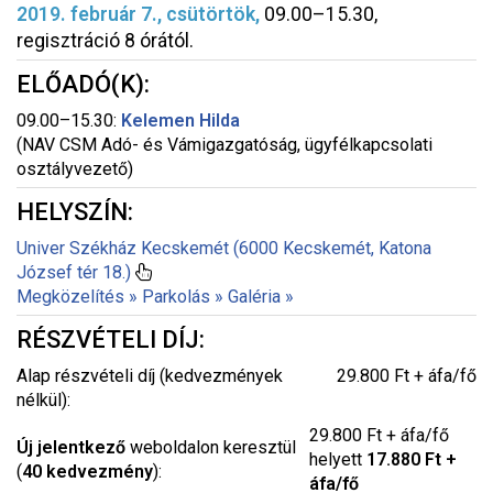
2019. február 7., csütörtök
,
09.00–15.30,
regisztráció 8 órától.
ELŐADÓ(K):
09.00–15.30:
Kelemen Hilda
(NAV CSM Adó- és Vámigazgatóság, ügyfélkapcsolati
osztályvezető)
HELYSZÍN:
Univer Székház Kecskemét (6000 Kecskemét, Katona
József tér 18.)
Megközelítés »
Parkolás »
Galéria »
RÉSZVÉTELI DÍJ:
Alap részvételi díj (kedvezmények
29.800 Ft + áfa/fő
nélkül):
29.800 Ft + áfa/fő
Új jelentkező
weboldalon keresztül
helyett
17.880 Ft +
(
40 kedvezmény
):
áfa/fő