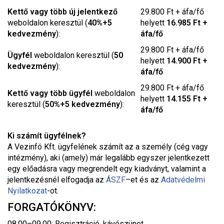
Kettő vagy több új jelentkező
29.800 Ft + áfa/fő
weboldalon keresztül (
40%+5
helyett
16.985 Ft +
kedvezmény
):
áfa/fő
29.800 Ft + áfa/fő
Ügyfél
weboldalon keresztül (
50
helyett
14.900 Ft +
kedvezmény
):
áfa/fő
29.800 Ft + áfa/fő
Kettő vagy több ügyfél
weboldalon
helyett
14.155 Ft +
keresztül (
50%+5 kedvezmény
):
áfa/fő
Ki számít ügyfélnek?
A Vezinfó Kft. ügyfelének számít az a személy (cég vagy
intézmény), aki (amely) már legalább egyszer jelentkezett
egy előadásra vagy megrendelt egy kiadványt, valamint a
jelentkezésnél elfogadja az
ÁSZF
–
et és az
Adatvédelmi
Nyilatkozat
-ot.
FORGATÓKÖNYV:
08.00–09.00: Regisztráció, kávészünet