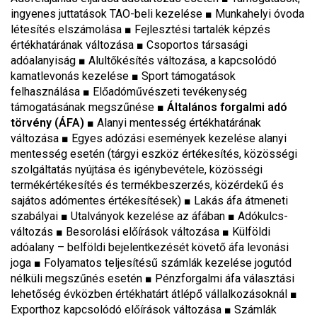
ingyenes juttatások TAO-beli kezelése ■ Munkahelyi óvoda
létesítés elszámolása ■ Fejlesztési tartalék képzés
értékhatárának változása ■ Csoportos társasági
adóalanyiság ■ Alultőkésítés változása, a kapcsolódó
kamatlevonás kezelése ■ Sport támogatások
felhasználása ■ Előadóművészeti tevékenység
támogatásának megszűnése
■
Általános forgalmi adó
törvény (ÁFA)
■ Alanyi mentesség értékhatárának
változása ■ Egyes adózási események kezelése alanyi
mentesség esetén (tárgyi eszköz értékesítés, közösségi
szolgáltatás nyújtása és igénybevétele, közösségi
termékértékesítés és termékbeszerzés, közérdekű és
sajátos adómentes értékesítések) ■ Lakás áfa átmeneti
szabályai ■ Utalványok kezelése az áfában ■ Adókulcs-
változás
■
Besorolási előírások változása
■
Külföldi
adóalany – belföldi bejelentkezését követő áfa levonási
joga
■
Folyamatos teljesítésű számlák kezelése jogutód
nélküli megszűnés esetén
■
Pénzforgalmi áfa választási
lehetőség évközben értékhatárt átlépő vállalkozásoknál
■
Exporthoz kapcsolódó előírások változása
■
Számlák