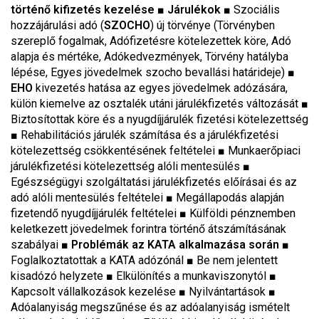
történő kifizetés kezelése
■
Járulékok
■
Szociális
hozzájárulási adó (
SZOCHO
) új törvénye (Törvényben
szereplő fogalmak, Adófizetésre kötelezettek köre, Adó
alapja és mértéke, Adókedvezmények, Törvény hatályba
lépése, Egyes jövedelmek szocho bevallási határideje)
■
EHO
kivezetés hatása az egyes jövedelmek adózására,
külön kiemelve az osztalék utáni járulékfizetés változását
■
Biztosítottak köre és a nyugdíjjárulék fizetési kötelezettség
■
Rehabilitációs járulék számítása és a járulékfizetési
kötelezettség csökkentésének feltételei
■
Munkaerőpiaci
járulékfizetési kötelezettség alóli mentesülés
■
Egészségügyi szolgáltatási járulékfizetés előírásai és az
adó alóli mentesülés feltételei
■
Megállapodás alapján
fizetendő nyugdíjjárulék feltételei
■
Külföldi pénznemben
keletkezett jövedelmek forintra történő átszámításának
szabályai
■
Problémák az KATA alkalmazása során
■
Foglalkoztatottak a KATA adózónál ■ Be nem jelentett
kisadózó helyzete ■ Elkülönítés a munkaviszonytól ■
Kapcsolt vállalkozások kezelése ■ Nyilvántartások ■
Adóalanyiság megszűnése és az adóalanyiság ismételt