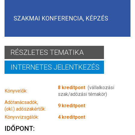
SZAKMAI KONFERENCIA, KÉPZÉS
RÉSZLETES TEMATIKA
INTERNETES JELENTKEZÉS
8 kreditpont
(vállalkozási
Könyvelők:
szak/adózási témakör)
Adótanácsadók,
9 kreditpont
(okl.) adószakértők:
Könyvvizsgálók:
4 kreditpont
IDŐPONT: