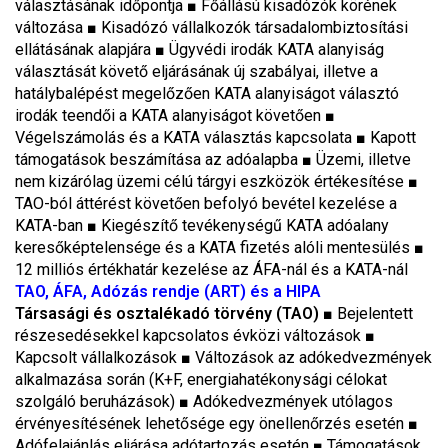
választásának időpontja ■ Főállású kisadózók körének
változása ■ Kisadózó vállalkozók társadalombiztosítási
ellátásának alapjára
■
Ügyvédi irodák KATA alanyiság
választását követő eljárásának új szabályai, illetve a
hatálybalépést megelőzően KATA alanyiságot választó
irodák teendői a KATA alanyiságot követően
■
Végelszámolás és a KATA választás kapcsolata
■
Kapott
támogatások beszámítása az adóalapba
■
Üzemi, illetve
nem kizárólag üzemi célú tárgyi eszközök értékesítése
■
TAO-ból áttérést követően befolyó bevétel kezelése a
KATA-ban
■
Kiegészítő tevékenységű KATA adóalany
keresőképtelensége és a KATA fizetés alóli mentesülés
■
12 milliós értékhatár kezelése az ÁFA-nál és a KATA-nál
TAO, ÁFA, Adózás rendje (ART) és a HIPA
Társasági és osztalékadó törvény (TAO)
■ Bejelentett
részesedésekkel kapcsolatos évközi változások ■
Kapcsolt vállalkozások ■ Változások az adókedvezmények
alkalmazása során (K+F, energiahatékonysági célokat
szolgáló beruházások) ■ Adókedvezmények utólagos
érvényesítésének lehetősége egy önellenőrzés esetén ■
Adófelajánlás eljárása adótartozás esetén ■ Támogatások,