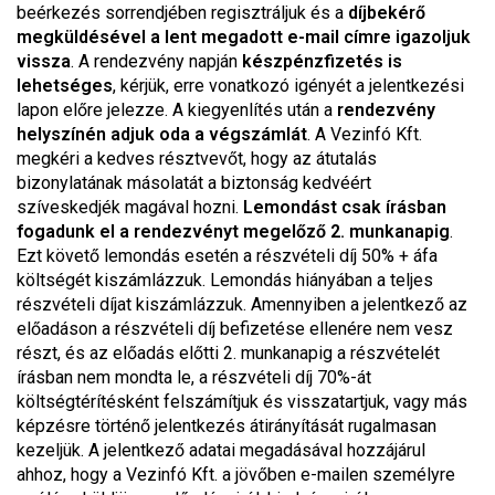
beérkezés sorrendjében regisztráljuk és a
díjbekérő
megküldésével a lent megadott e-mail címre igazoljuk
vissza
. A rendezvény napján
készpénzfizetés is
lehetséges
, kérjük, erre vonatkozó igényét a jelentkezési
lapon előre jelezze. A kiegyenlítés után a
rendezvény
helyszínén adjuk oda a végszámlát
. A Vezinfó Kft.
megkéri a kedves résztvevőt, hogy az átutalás
bizonylatának másolatát a biztonság kedvéért
szíveskedjék magával hozni.
Lemondást csak írásban
fogadunk el a rendezvényt megelőző 2. munkanapig
.
Ezt követő lemondás esetén a részvételi díj 50% + áfa
költségét kiszámlázzuk. Lemondás hiányában a teljes
részvételi díjat kiszámlázzuk. Amennyiben a jelentkező az
előadáson a részvételi díj befizetése ellenére nem vesz
részt, és az előadás előtti 2. munkanapig a részvételét
írásban nem mondta le, a részvételi díj 70%-át
költségtérítésként felszámítjuk és visszatartjuk, vagy más
képzésre történő jelentkezés átirányítását rugalmasan
kezeljük. A jelentkező adatai megadásával hozzájárul
ahhoz, hogy a Vezinfó Kft. a jövőben e-mailen személyre