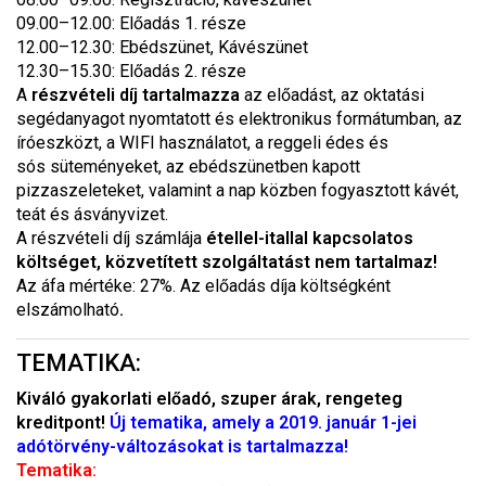
09.00–12.00: Előadás 1. része
12.00–12.30: Ebédszünet, Kávészünet
12.30–15.30: Előadás 2. része
A
részvételi díj tartalmazza
az előadást, az oktatási
segédanyagot nyomtatott és elektronikus formátumban, az
íróeszközt, a WIFI használatot, a reggeli édes és
sós süteményeket, az ebédszünetben kapott
pizzaszeleteket, valamint a nap közben fogyasztott kávét,
teát és ásványvizet.
A részvételi díj számlája
étellel-itallal kapcsolatos
költséget, közvetített szolgáltatást nem tartalmaz!
Az áfa mértéke: 27%. Az előadás díja költségként
elszámolható
.
TEMATIKA:
Kiváló gyakorlati előadó, szuper árak, rengeteg
kreditpont!
Új tematika, amely a 2019. január 1-jei
adótörvény-változásokat is tartalmazza!
Tematika: