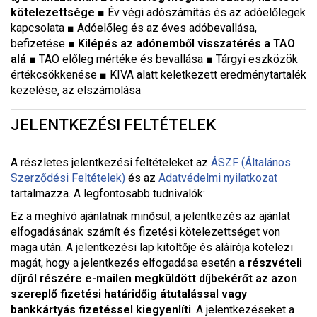
kötelezettsége ■
Év végi adószámítás és az adóelőlegek
kapcsolata
■
Adóelőleg és az éves adóbevallása,
befizetése
■ Kilépés az adónemből visszatérés a TAO
alá ■
TAO előleg mértéke és bevallása
■
Tárgyi eszközök
értékcsökkenése
■
KIVA alatt keletkezett eredménytartalék
kezelése, az elszámolása
JELENTKEZÉSI FELTÉTELEK
A részletes jelentkezési feltételeket a
z
ÁSZF (Általános
Szerződési Feltételek)
és az
Adatvédelmi nyilatkozat
tartalmazza. A legfontosabb tudnivalók:
Ez a meghívó ajánlatnak minősül, a jelentkezés az ajánlat
elfogadásának számít és fizetési kötelezettséget von
maga után. A jelentkezési lap kitöltője és aláírója kötelezi
magát, hogy a jelentkezés elfogadása esetén
a részvételi
díjról részére e-mailen megküldött díjbekérőt az azon
szereplő fizetési határidőig átutalással vagy
bankkártyás fizetéssel kiegyenlíti
. A jelentkezéseket a