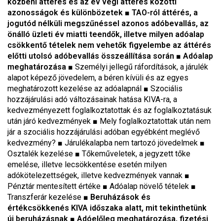
közbeni áttérés és az év végi áttérés közötti
azonosságok és különbözetek ■ TAO-ról áttérés, a
jogutód nélküli megszűnéssel azonos adóbevallás, az
önálló üzleti év miatti teendők, illetve milyen adóalap
csökkentő tételek nem vehetők figyelembe az áttérés
előtti utolsó adóbevallás összeállítása során ■ Adóalap
meghatározása ■
Személyi jellegű ráfordítások, a járulék
alapot képező jövedelem, a béren kívüli és az egyes
meghatározott kezelése az adóalapnál
■
Szociális
hozzájárulási adó változásainak hatása KIVA-ra, a
kedvezményezett foglalkoztatottak és az foglalkoztatásuk
után járó kedvezmények
■
Mely foglalkoztatottak után nem
jár a szociális hozzájárulási adóban egyébként meglévő
kedvezmény?
■
Járulékalapba nem tartozó jövedelmek
■
Osztalék kezelése
■
Tőkeműveletek, a jegyzett tőke
emelése, illetve lecsökkentése esetén milyen
adókötelezettségek, illetve kedvezmények vannak
■
Pénztár mentesített értéke
■
Adóalap növelő tételek
■
Transzferár kezelése
■ Beruházások és
értékcsökkenés KIVA időszaka alatt, mit tekinthetünk
új beruházásnak ■ Adóelőleg meghatározása, fizetési