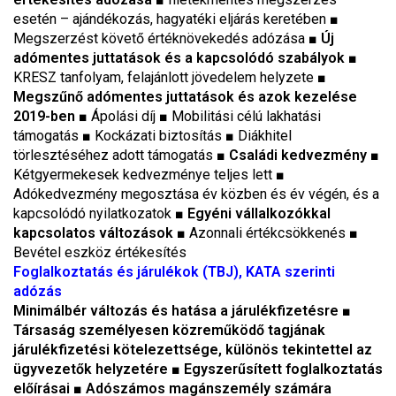
esetén – ajándékozás, hagyatéki eljárás keretében ■
Megszerzést követő értéknövekedés adózása ■
Új
adómentes juttatások és a kapcsolódó szabályok
■
KRESZ tanfolyam, felajánlott jövedelem helyzete ■
Megszűnő adómentes juttatások és azok kezelése
2019-ben
■ Ápolási díj ■ Mobilitási célú lakhatási
támogatás ■ Kockázati biztosítás ■ Diákhitel
törlesztéséhez adott támogatás ■
Családi kedvezmény
■
Kétgyermekesek kedvezménye teljes lett ■
Adókedvezmény megosztása év közben és év végén, és a
kapcsolódó nyilatkozatok ■
Egyéni vállalkozókkal
kapcsolatos változások
■ Azonnali értékcsökkenés ■
Bevétel eszköz értékesítés
F
oglalkoztatás és járulékok (TBJ), KATA szerinti
adózás
Minimálbér változás és hatása a járulékfizetésre
■
Társaság személyesen közreműködő tagjának
járulékfizetési kötelezettsége, különös tekintettel az
ügyvezetők helyzetére
■
Egyszerűsített foglalkoztatás
előírásai
■
Adószámos magánszemély számára