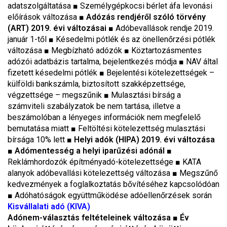
adatszolgáltatása
■
Személygépkocsi bérlet áfa levonási
előírások változása
■
Adózás rendjéről szóló törvény
(ART) 2019. évi változásai
■
Adóbevallások rendje 2019.
január 1-től
■
Késedelmi pótlék és az önellenőrzési pótlék
változása
■
Megbízható adózók
■
Köztartozásmentes
adózói adatbázis tartalma, bejelentkezés módja
■
NAV által
fizetett késedelmi pótlék
■
Bejelentési kötelezettségek –
külföldi bankszámla, biztosított szakképzettsége,
végzettsége – megszűnik
■
Mulasztási bírság a
számviteli szabályzatok be nem tartása, illetve a
beszámolóban a lényeges információk nem megfelelő
bemutatása miatt
■
Feltöltési kötelezettség mulasztási
bírsága 10% lett
■
Helyi adók (HIPA) 2019. évi változása
■
Adómentesség a helyi iparűzési adónál
■
Reklámhordozók építményadó-kötelezettsége
■
KATA
alanyok adóbevallási kötelezettség változása
■
Megszűnő
kedvezmények a foglalkoztatás bővítéséhez kapcsolódóan
■
Adóhatóságok együttműködése adóellenőrzések során
Kisvállalati adó (KIVA)
Adónem-választás feltételeinek változása ■ Év