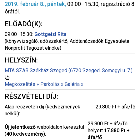
2019. február 8., péntek
,
09.00–15.30, regisztráció 8
órától.
ELŐADÓ(K):
09.00–15.30:
Gottgeisl Rita
(könyvvizsgáló, adószakértő, Adótanácsadók Egyesülete
Nonprofit Tagozat elnöke)
HELYSZÍN:
MTA SZAB Székház Szeged (6720 Szeged, Somogyi u. 7.)
Megközelítés »
Parkolás »
Galéria »
RÉSZVÉTELI DÍJ:
Alap részvételi díj (kedvezmények
29.800 Ft + áfa/fő
nélkül):
29.800 Ft + áfa/fő
Új jelentkező
weboldalon keresztül
helyett
17.880 Ft +
(
40 kedvezmény
):
áfa/fő