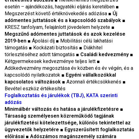
esetén – ajándékozás, hagyatéki eljárás keretében ■
Megszerzést követő értéknövekedés adózása ■
Új
adómentes juttatások és a kapcsolódó szabályok
■
KRESZ tanfolyam, felajánlott jövedelem helyzete ■
Megszűnő adómentes juttatások és azok kezelése
2019-ben
■ Ápolási díj ■ Mobilitási célú lakhatási
támogatás ■ Kockázati biztosítás ■ Diákhitel
törlesztéséhez adott támogatás ■
Családi kedvezmény
■
Kétgyermekesek kedvezménye teljes lett ■
Adókedvezmény megosztása év közben és év végén, és a
kapcsolódó nyilatkozatok ■
Egyéni vállalkozókkal
kapcsolatos változások
■ Azonnali értékcsökkenés ■
Bevétel eszköz értékesítés
F
oglalkoztatás és járulékok (TBJ), KATA szerinti
adózás
Minimálbér változás és hatása a járulékfizetésre
■
Társaság személyesen közreműködő tagjának
járulékfizetési kötelezettsége, különös tekintettel az
ügyvezetők helyzetére
■
Egyszerűsített foglalkoztatás
előírásai
■
Adószámos magánszemély számára