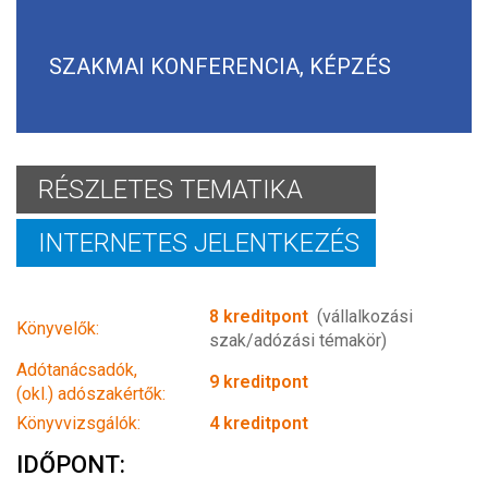
SZAKMAI KONFERENCIA, KÉPZÉS
RÉSZLETES TEMATIKA
INTERNETES JELENTKEZÉS
8 kreditpont
(vállalkozási
Könyvelők:
szak/adózási témakör)
Adótanácsadók,
9 kreditpont
(okl.) adószakértők:
Könyvvizsgálók:
4 kreditpont
IDŐPONT: