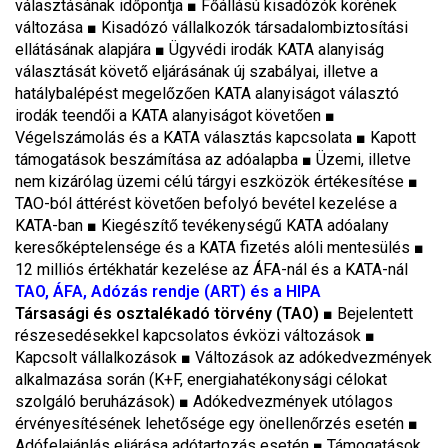
választásának időpontja ■ Főállású kisadózók körének
változása ■ Kisadózó vállalkozók társadalombiztosítási
ellátásának alapjára
■
Ügyvédi irodák KATA alanyiság
választását követő eljárásának új szabályai, illetve a
hatálybalépést megelőzően KATA alanyiságot választó
irodák teendői a KATA alanyiságot követően
■
Végelszámolás és a KATA választás kapcsolata
■
Kapott
támogatások beszámítása az adóalapba
■
Üzemi, illetve
nem kizárólag üzemi célú tárgyi eszközök értékesítése
■
TAO-ból áttérést követően befolyó bevétel kezelése a
KATA-ban
■
Kiegészítő tevékenységű KATA adóalany
keresőképtelensége és a KATA fizetés alóli mentesülés
■
12 milliós értékhatár kezelése az ÁFA-nál és a KATA-nál
TAO, ÁFA, Adózás rendje (ART) és a HIPA
Társasági és osztalékadó törvény (TAO)
■ Bejelentett
részesedésekkel kapcsolatos évközi változások ■
Kapcsolt vállalkozások ■ Változások az adókedvezmények
alkalmazása során (K+F, energiahatékonysági célokat
szolgáló beruházások) ■ Adókedvezmények utólagos
érvényesítésének lehetősége egy önellenőrzés esetén ■
Adófelajánlás eljárása adótartozás esetén ■ Támogatások,