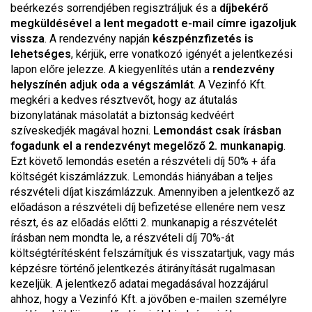
beérkezés sorrendjében regisztráljuk és a
díjbekérő
megküldésével a lent megadott e-mail címre igazoljuk
vissza
. A rendezvény napján
készpénzfizetés is
lehetséges
, kérjük, erre vonatkozó igényét a jelentkezési
lapon előre jelezze. A kiegyenlítés után a
rendezvény
helyszínén adjuk oda a végszámlát
. A Vezinfó Kft.
megkéri a kedves résztvevőt, hogy az átutalás
bizonylatának másolatát a biztonság kedvéért
szíveskedjék magával hozni.
Lemondást csak írásban
fogadunk el a rendezvényt megelőző 2. munkanapig
.
Ezt követő lemondás esetén a részvételi díj 50% + áfa
költségét kiszámlázzuk. Lemondás hiányában a teljes
részvételi díjat kiszámlázzuk. Amennyiben a jelentkező az
előadáson a részvételi díj befizetése ellenére nem vesz
részt, és az előadás előtti 2. munkanapig a részvételét
írásban nem mondta le, a részvételi díj 70%-át
költségtérítésként felszámítjuk és visszatartjuk, vagy más
képzésre történő jelentkezés átirányítását rugalmasan
kezeljük. A jelentkező adatai megadásával hozzájárul
ahhoz, hogy a Vezinfó Kft. a jövőben e-mailen személyre