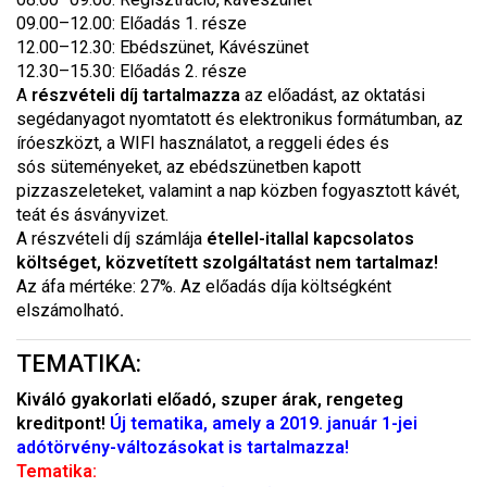
09.00–12.00: Előadás 1. része
12.00–12.30: Ebédszünet, Kávészünet
12.30–15.30: Előadás 2. része
A
részvételi díj tartalmazza
az előadást, az oktatási
segédanyagot nyomtatott és elektronikus formátumban, az
íróeszközt, a WIFI használatot, a reggeli édes és
sós süteményeket, az ebédszünetben kapott
pizzaszeleteket, valamint a nap közben fogyasztott kávét,
teát és ásványvizet.
A részvételi díj számlája
étellel-itallal kapcsolatos
költséget, közvetített szolgáltatást nem tartalmaz!
Az áfa mértéke: 27%. Az előadás díja költségként
elszámolható
.
TEMATIKA:
Kiváló gyakorlati előadó, szuper árak, rengeteg
kreditpont!
Új tematika, amely a 2019. január 1-jei
adótörvény-változásokat is tartalmazza!
Tematika: