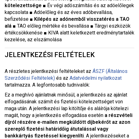
kötelezettsége ■
Év végi adószámítás és az adóelőlegek
kapcsolata
■
Adóelőleg és az éves adóbevallása,
befizetése
■ Kilépés az adónemből visszatérés a TAO
alá ■
TAO előleg mértéke és bevallása
■
Tárgyi eszközök
értékcsökkenése
■
KIVA alatt keletkezett eredménytartalék
kezelése, az elszámolása
JELENTKEZÉSI FELTÉTELEK
A részletes jelentkezési feltételeket a
z
ÁSZF (Általános
Szerződési Feltételek)
és az
Adatvédelmi nyilatkozat
tartalmazza. A legfontosabb tudnivalók:
Ez a meghívó ajánlatnak minősül, a jelentkezés az ajánlat
elfogadásának számít és fizetési kötelezettséget von
maga után. A jelentkezési lap kitöltője és aláírója kötelezi
magát, hogy a jelentkezés elfogadása esetén
a részvételi
díjról részére e-mailen megküldött díjbekérőt az azon
szereplő fizetési határidőig átutalással vagy
bankkártyás fizetéssel kiegyenlíti
. A jelentkezéseket a