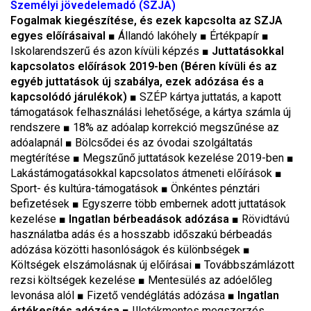
Személyi jövedelemadó (SZJA)
Fogalmak kiegészítése, és ezek kapcsolta az SZJA
egyes előírásaival
■ Állandó lakóhely ■ Értékpapír ■
Iskolarendszerű és azon kívüli képzés ■
Juttatásokkal
kapcsolatos előírások 2019-ben (Béren kívüli és az
egyéb juttatások új szabálya, ezek adózása és a
kapcsolódó járulékok)
■ SZÉP kártya juttatás, a kapott
támogatások felhasználási lehetősége, a kártya számla új
rendszere ■ 18% az adóalap korrekció megszűnése az
adóalapnál ■ Bölcsődei és az óvodai szolgáltatás
megtérítése ■ Megszűnő juttatások kezelése 2019-ben ■
Lakástámogatásokkal kapcsolatos átmeneti előírások ■
Sport- és kultúra-támogatások ■ Önkéntes pénztári
befizetések ■ Egyszerre több embernek adott juttatások
kezelése ■
Ingatlan bérbeadások adózása
■ Rövidtávú
használatba adás és a hosszabb időszakú bérbeadás
adózása közötti hasonlóságok és különbségek ■
Költségek elszámolásnak új előírásai ■ Továbbszámlázott
rezsi költségek kezelése ■ Mentesülés az adóelőleg
levonása alól ■ Fizető vendéglátás adózása ■
Ingatlan
értékesítés adózása
■ Illetékmentes megszerzés