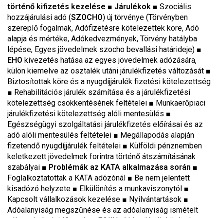
történő kifizetés kezelése
■
Járulékok
■
Szociális
hozzájárulási adó (
SZOCHO
) új törvénye (Törvényben
szereplő fogalmak, Adófizetésre kötelezettek köre, Adó
alapja és mértéke, Adókedvezmények, Törvény hatályba
lépése, Egyes jövedelmek szocho bevallási határideje)
■
EHO
kivezetés hatása az egyes jövedelmek adózására,
külön kiemelve az osztalék utáni járulékfizetés változását
■
Biztosítottak köre és a nyugdíjjárulék fizetési kötelezettség
■
Rehabilitációs járulék számítása és a járulékfizetési
kötelezettség csökkentésének feltételei
■
Munkaerőpiaci
járulékfizetési kötelezettség alóli mentesülés
■
Egészségügyi szolgáltatási járulékfizetés előírásai és az
adó alóli mentesülés feltételei
■
Megállapodás alapján
fizetendő nyugdíjjárulék feltételei
■
Külföldi pénznemben
keletkezett jövedelmek forintra történő átszámításának
szabályai
■
Problémák az KATA alkalmazása során
■
Foglalkoztatottak a KATA adózónál ■ Be nem jelentett
kisadózó helyzete ■ Elkülönítés a munkaviszonytól ■
Kapcsolt vállalkozások kezelése ■ Nyilvántartások ■
Adóalanyiság megszűnése és az adóalanyiság ismételt