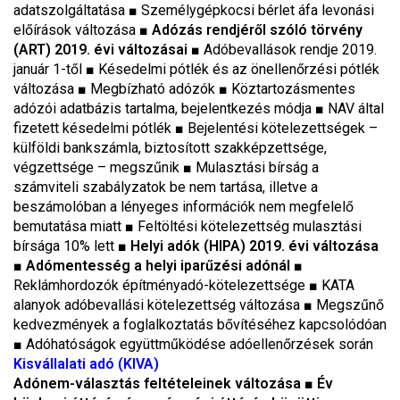
adatszolgáltatása
■
Személygépkocsi bérlet áfa levonási
előírások változása
■
Adózás rendjéről szóló törvény
(ART) 2019. évi változásai
■
Adóbevallások rendje 2019.
január 1-től
■
Késedelmi pótlék és az önellenőrzési pótlék
változása
■
Megbízható adózók
■
Köztartozásmentes
adózói adatbázis tartalma, bejelentkezés módja
■
NAV által
fizetett késedelmi pótlék
■
Bejelentési kötelezettségek –
külföldi bankszámla, biztosított szakképzettsége,
végzettsége – megszűnik
■
Mulasztási bírság a
számviteli szabályzatok be nem tartása, illetve a
beszámolóban a lényeges információk nem megfelelő
bemutatása miatt
■
Feltöltési kötelezettség mulasztási
bírsága 10% lett
■
Helyi adók (HIPA) 2019. évi változása
■
Adómentesség a helyi iparűzési adónál
■
Reklámhordozók építményadó-kötelezettsége
■
KATA
alanyok adóbevallási kötelezettség változása
■
Megszűnő
kedvezmények a foglalkoztatás bővítéséhez kapcsolódóan
■
Adóhatóságok együttműködése adóellenőrzések során
Kisvállalati adó (KIVA)
Adónem-választás feltételeinek változása ■ Év