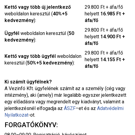
Kettő vagy több új jelentkező
29.800 Ft + áfa/fő
weboldalon keresztül (
40%+5
helyett
16.985 Ft +
kedvezmény
):
áfa/fő
29.800 Ft + áfa/fő
Ügyfél
weboldalon keresztül (
50
helyett
14.900 Ft +
kedvezmény
):
áfa/fő
29.800 Ft + áfa/fő
Kettő vagy több ügyfél
weboldalon
helyett
14.155 Ft +
keresztül (
50%+5 kedvezmény
):
áfa/fő
Ki számít ügyfélnek?
A Vezinfó Kft. ügyfelének számít az a személy (cég vagy
intézmény), aki (amely) már legalább egyszer jelentkezett
egy előadásra vagy megrendelt egy kiadványt, valamint a
jelentkezésnél elfogadja az
ÁSZF
–
et és az
Adatvédelmi
Nyilatkozat
-ot.
FORGATÓKÖNYV:
08.00–09.00: Regisztráció, kávészünet