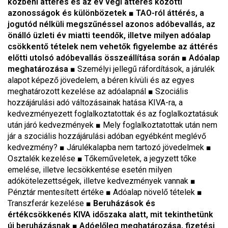
közbeni áttérés és az év végi áttérés közötti
azonosságok és különbözetek ■ TAO-ról áttérés, a
jogutód nélküli megszűnéssel azonos adóbevallás, az
önálló üzleti év miatti teendők, illetve milyen adóalap
csökkentő tételek nem vehetők figyelembe az áttérés
előtti utolsó adóbevallás összeállítása során ■ Adóalap
meghatározása ■
Személyi jellegű ráfordítások, a járulék
alapot képező jövedelem, a béren kívüli és az egyes
meghatározott kezelése az adóalapnál
■
Szociális
hozzájárulási adó változásainak hatása KIVA-ra, a
kedvezményezett foglalkoztatottak és az foglalkoztatásuk
után járó kedvezmények
■
Mely foglalkoztatottak után nem
jár a szociális hozzájárulási adóban egyébként meglévő
kedvezmény?
■
Járulékalapba nem tartozó jövedelmek
■
Osztalék kezelése
■
Tőkeműveletek, a jegyzett tőke
emelése, illetve lecsökkentése esetén milyen
adókötelezettségek, illetve kedvezmények vannak
■
Pénztár mentesített értéke
■
Adóalap növelő tételek
■
Transzferár kezelése
■ Beruházások és
értékcsökkenés KIVA időszaka alatt, mit tekinthetünk
új beruházásnak ■ Adóelőleg meghatározása, fizetési