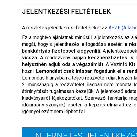
JELENTKEZÉSI FELTÉTELEK
A részletes jelentkezési feltételeket a
z
ÁSZF (Általá
Ez a meghívó ajánlatnak minősül, a jelentkezés az ajá
magát, hogy a jelentkezés elfogadása esetén
a rés
bankkártyás fizetéssel kiegyenlíti
. A jelentkezése
vissza
. A rendezvény napján
készpénzfizetés is 
helyszínén adjuk oda a végszámlát
. A Vezinfó Kft
hozni.
Lemondást csak írásban fogadunk el a ren
Lemondás hiányában a teljes részvételi díjat kiszáml
2. munkanapig a részvételét írásban nem mondta le,
átirányítását rugalmasan kezeljük. A jelentkező adat
kiadványairól tájékoztatókat. Szervező fenntartja
időjárási viszonyok) esetén a képzés elmarad ez e
igénnyel ezért nem léphet fel.
INTERNETES JELENTKEZÉ