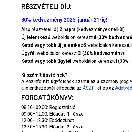
RÉSZVÉTELI DÍJ:
30% kedvezmény 2025. január 21-ig!
Alap részvételi díj
2 napra
(kedvezmények nélkül):
Új jelentkező
weboldalon keresztül (
30% kedvezmé
Kettő vagy több új jelentkező
weboldalon keresztül
Ügyfél
weboldalon keresztül (
30% kedvezmény
):
Kettő vagy több ügyfél
weboldalon keresztül (
30%+
Ki számít ügyfélnek?
A Vezinfó Kft. ügyfelének számít az a személy (cég v
a jelentkezésnél elfogadja az
ÁSZF
–
et és az
Adatvéd
FORGATÓKÖNYV:
08.30–09.00: Regisztráció
09.00–12.00: Előadás 1. része
12.00–12.30: Ebédszünet
12.30–15.30: Előadás 2. része