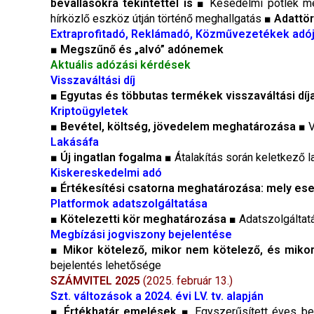
bevallásokra tekintettel is
■ Késedelmi pótlék meg
hírközlő eszköz útján történő meghallgatás ■
Adattör
Extraprofitadó, Reklámadó, Közművezetékek adój
■
Megszűnő és „alvó” adónemek
Aktuális adózási kérdések
Visszaváltási díj
■
Egyutas és többutas termékek visszaváltási díj
Kriptoügyletek
■
Bevétel, költség, jövedelem meghatározása
■ V
Lakásáfa
■
Új ingatlan fogalma
■ Átalakítás során keletkező 
Kiskereskedelmi adó
■
Értékesítési csatorna meghatározása: mely ese
Platformok adatszolgáltatása
■
Kötelezetti kör meghatározása
■ Adatszolgáltat
Megbízási jogviszony bejelentése
■
Mikor kötelező, mikor nem kötelező, és mikor
bejelentés lehetősége
SZÁMVITEL 2025
(2025. február 13.)
Szt. változások a 2024. évi LV. tv. alapján
■
Értékhatár emelések
■ Egyszerűsített éves be