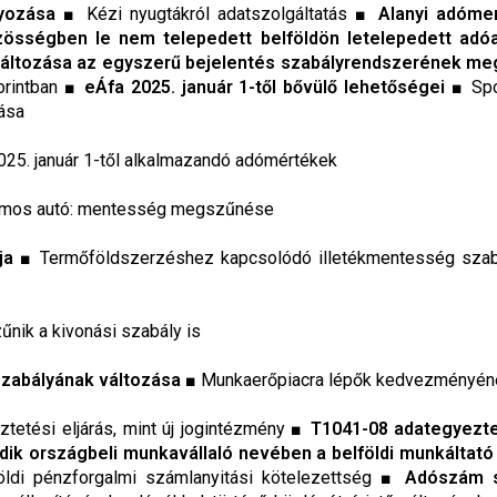
lyozása
■ Kézi nyugtákról adatszolgáltatás ■
Alanyi adóme
zösségben le nem telepedett belföldön letelepedett adó
k változása az egyszerű bejelentés szabályrendszerének 
forintban ■
eÁfa 2025. január 1-től bővülő lehetőségei ■
Spo
zása
25. január 1-től alkalmazandó adómértékek
omos autó: mentesség megszűnése
ja
■ Termőföldszerzéshez kapcsolódó illetékmentesség szab
nik a kivonási szabály is
zabályának változása
■ Munkaerőpiacra lépők kedvezményéne
tetési eljárás, mint új jogintézmény ■
T1041-08 adategyeztet
ik országbeli munkavállaló nevében a belföldi munkáltató 
földi pénzforgalmi számlanyitási kötelezettség ■
Adószám s