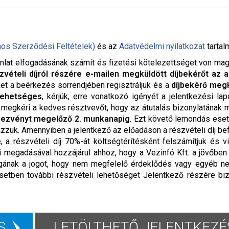
nos Szerződési Feltételek)
és az
Adatvédelmi nyilatkozat
tartal
nlat elfogadásának számít és fizetési kötelezettséget von maga u
zvételi díjról részére e-mailen megküldött díjbekérőt az a
ket a beérkezés sorrendjében regisztráljuk és a
díjbekérő megk
lehetséges
, kérjük, erre vonatkozó igényét a jelentkezési la
. megkéri a kedves résztvevőt, hogy az átutalás bizonylatának
dezvényt megelőző 2. munkanapig
. Ezt követő lemondás eset
ázzuk. Amennyiben a jelentkező az előadáson a részvételi díj bef
 a részvételi díj 70%-át költségtérítésként felszámítjuk és v
ai megadásával hozzájárul ahhoz, hogy a Vezinfó Kft. a jövőbe
 magának a jogot, hogy nem megfelelő érdeklődés vagy egyéb n
setben további részvételi lehetőséget Jelentkező részére biz
S
LETÖLTHETŐ JELENTKEZÉS