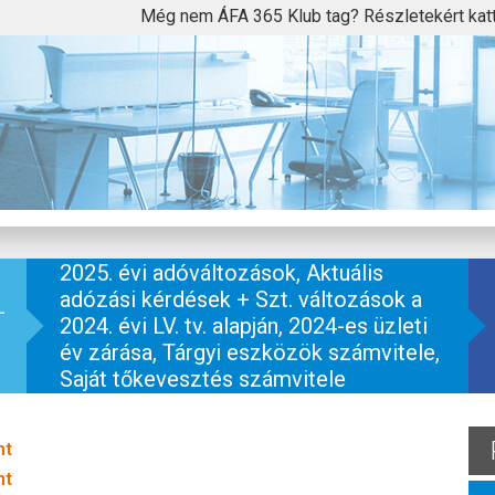
Még nem ÁFA 365 Klub tag? Részletekért kat
2025. évi adóváltozások, Aktuális
adózási kérdések + Szt. változások a
+
2024. évi LV. tv. alapján, 2024-es üzleti
év zárása, Tárgyi eszközök számvitele,
Saját tőkevesztés számvitele
nt
nt