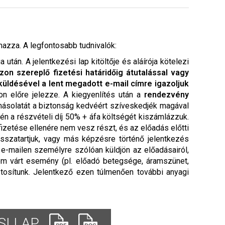
mazza. A legfontosabb tudnivalók:
tán. A jelentkezési lap kitöltője és aláírója kötelezi
zon szereplő fizetési határidőig átutalással vagy
üldésével a lent megadott e-mail címre igazoljuk
pon előre jelezze. A kiegyenlítés után a
rendezvény
 másolatát a biztonság kedvéért szíveskedjék magával
én a részvételi díj 50% + áfa költségét kiszámlázzuk.
izetése ellenére nem vesz részt, és az előadás előtti
isszatartjuk, vagy más képzésre történő jelentkezés
n e-mailen személyre szólóan küldjön az előadásairól,
em várt esemény (pl. előadó betegsége, áramszünet,
tosítunk. Jelentkező ezen túlmenően további anyagi
I LAP