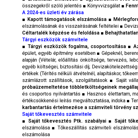
összegekről szóló jelentés ■ Könyvvizsgálat ■
Fennt
A 2024-es üzleti év zárása
■
Kapott támogatások elszámolása
■
Mérlegfor
elszámolásának és visszaírásának feltételei ■ Deviz
Céltartalék képzése és feloldása ■ Behajthatatlan
Tárgyi eszközök számvitele
■
Tárgyi eszközök fogalma, csoportosítása
■
A
épület, egyéb építmény esetében ■ Gépeknél, beren
alapján (Vételár, előállítás önköltsége, tervezés, leb
egyéb költségei, biztosítási díj; Devizakötelezettsé
értékek (Térítés nélküli átvételnél, alapításkor, tő
számlázott szállítások, szolgáltatások ■ Saját v
próbaüzemeltetése többletköltségeinek megálla
és csoportos nyilvántartás ■ Hasznos élettartam, m
értékcsökkenési leírás megváltoztatása, indoka ■ Te
karbantartás értelmezése a számviteli törvény s
Saját tőkevesztés számvitele
■
Saját tőkevesztés Ptk. szabályai
■
Saját tők
elszámolása ■ Tőkeszállítás számviteli elszámol
elszámolása