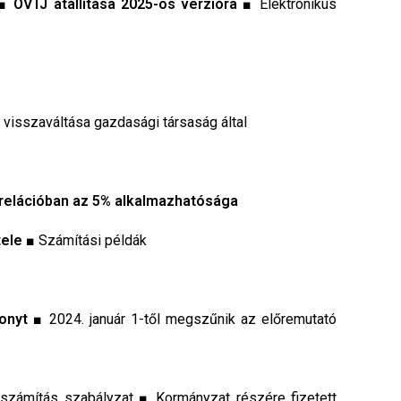
 ■
ÖVTJ átállítása 2025-ös verzióra
■ Elektronikus
 visszaváltása gazdasági társaság által
 relációban az 5% alkalmazhatósága
tele
■ Számítási példák
onyt
■ 2024. január 1-től megszűnik az előremutató
zámítás szabályzat ■ Kormányzat részére fizetett