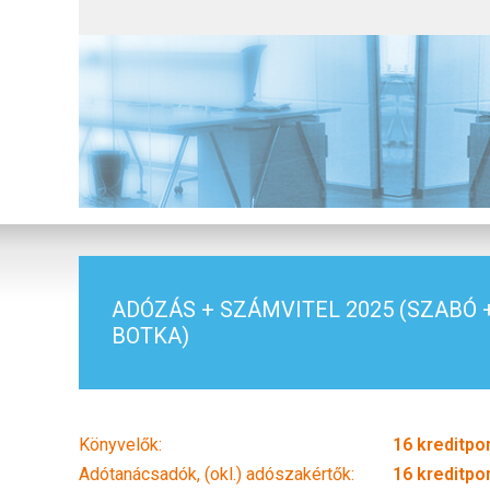
ADÓZÁS + SZÁMVITEL 2025 (SZABÓ 
BOTKA)
Könyvelők:
16 kreditpo
Adótanácsadók, (okl.) adószakértők:
16 kreditpo