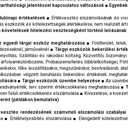
arthatósági jelentéssel kapcsolatos változások ■ Egyebek
dulónapi értékelések
■ Értékvesztés elszámolásának és vissz
ás eszközök és kötelezettségek átértékelése, nem realizált ár
 követelések hitelezési veszteségként történő leírásának fe
z egyedi tárgyi eszköz meghatározása
■ Földterület, telek
dezéseknél, járműveknél
■ Tárgyi eszközök bekerülési érték
onyolítás; Szállítási és rakodási költség; Közvetítői, bizományi
g árfolyamkülönbözete; Próbaüzemeltetés többletköltségei; Pótló
keemeléskor, tőke leszállításakor, megszűnéskor, beolvadásnál, á
állalkozásban végzett beruházás bekerülési értékének meghat
pítására
■
Tárgyi eszközök üzembe helyezése
■ Az üzembe 
aradványérték, terv szerinti értékcsökkenés meghatározása ■
rven felüli értékcsökkenés elszámolása ■ Kivezetése, a kivezet
zerint (példákon bemutatva)
evesztés rendezésének számviteli elszámolási szabályai
ása ■ Értékhelyesbítés elszámolása ■ Elengedett kötelezett