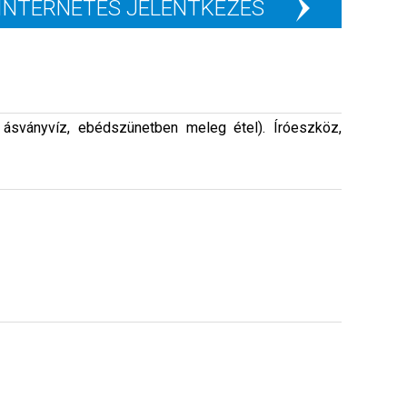
INTERNETES JELENTKEZÉS
ásványvíz, ebédszünetben meleg étel). Íróeszköz,