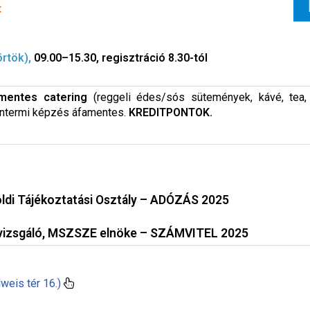
t
örtök),
09.00–15.30, regisztráció 8.30-tól
mentes catering
(reggeli édes/sós sütemények, kávé, tea, 
tantermi képzés áfamentes.
KREDITPONTOK.
öldi Tájékoztatási Osztály – ADÓZÁS 2025
vvizsgáló, MSZSZE elnöke – SZÁMVITEL 2025
eis tér 16.)