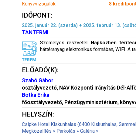
Könyvvizsgálók:
8 kreditpon
IDŐPONT:
2025. január 22. (szerda) + 2025. február 13. (csüt
TANTERMI
Személyes részvétel.
Napközben térítés
háttéranyag elektronikus formában, WIFI. A 
ELŐADÓ(K):
Szabó Gábor
osztályvezető, NAV Központi Irányítás Dél-Alf
Botka Erika
főosztályvezető, Pénzügyminisztérium, köny
HELYSZÍN:
Csipke Hotel Kiskunhalas (6400 Kiskunhalas, Semmelw
Megközelítés »
Parkolás »
Galéria »