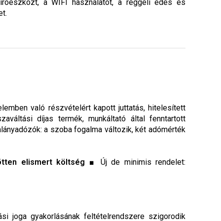
íróeszközt, a WIFI használatot, a reggeli édes és
t.
ben való részvételért kapott juttatás, hitelesített
váltási díjas termék, munkáltató által fenntartott
lányadózók: a szoba fogalma változik, két adómérték
tten elismert költség
■ Új de minimis rendelet:
i joga gyakorlásának feltételrendszere szigorodik