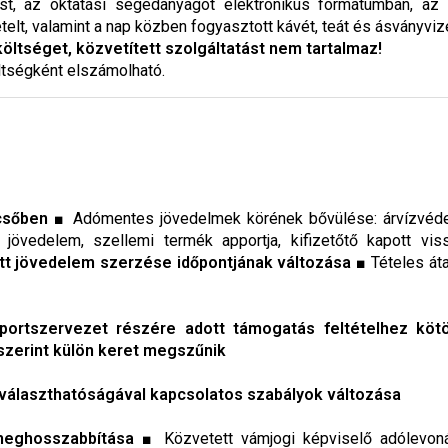
t, az oktatási segédanyagot elektronikus formátumban, az 
t, valamint a nap közben fogyasztott kávét, teát és ásványvize
 költséget, közvetített szolgáltatást nem tartalmaz!
ltségként elszámolható.
csőben
■ Adómentes jövedelmek körének bővülése: árvízvédelem
övedelem, szellemi termék apportja, kifizetőtő kapott vissza
tt jövedelem szerzése időpontjának változása
■ Tételes áta
ortszervezet részére adott támogatás feltételhez kötö
zerint külön keret megszűnik
jraválaszthatóságával kapcsolatos szabályok változása
meghosszabbítása
■ Közvetett vámjogi képviselő adólevonás