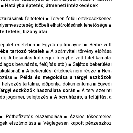
 ■ Hatálybaléptetés, átmeneti intézkedések
aírásának feltételei ■ Terven felüli értékcsökkenés
folyamveszteség időbeli elhatárolásának lehetősége ■
ltételei, bizonylatai
, épület esetében ■ Egyéb építménynél ■ Bérbe vett
ébe tartozó tételek
■ A számviteli törvény előírása
 díj; A betanítás költségei; Igénybe vett hitel kamata,
lagos beruházás, felújítás stb.) ■ Sajátos bekerülési
talakulásnál) ■ A bekerülési értéknek nem része ■ Nem
ározása ■
Példa és megoldása a tárgyi eszközök
helyezés tartalma, időpontja, dokumentuma ■ Egyedi
Tárgyi eszközök használata során
■ A terv szerinti
és jogcímei, selejtezés ■
A beruházás, a felújítás, a
■ Pótbefizetés elszámolása ■ Ázsiós tőkeemelés
ségek elszámolása ■ Véglegesen kapott pénzeszköz