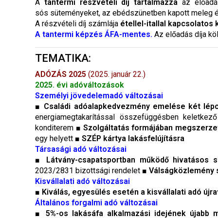
A
tantermi
részvételi díj tartalmazza
az előadás
sós süteményeket, az ebédszünetben kapott meleg étel
A részvételi díj számlája
étellel-itallal kapcsolatos
A tantermi képzés ÁFA-mentes.
Az előadás díja kö
TEMATIKA:
ADÓZÁS 2025
(2025. január 22.)
2025. évi adóváltozások
Személyi jövedelemadó változásai
■
Családi adóalapkedvezmény emelése két lép
energiamegtakarítással összefüggésben keletkező j
konditerem ■
Szolgáltatás formájában megszerze
egy helyett ■
SZÉP kártya lakásfelújításra
Társasági adó változásai
■
Látvány-csapatsportban működő hivatásos sp
2023/2831 bizottsági rendelet ■
Válságközlemény s
Kisvállalati adó változásai
■
Kiválás, egyesülés esetén a kisvállalati adó ú
Általános forgalmi adó változásai
■
5%-os lakásáfa alkalmazási idejének újabb 