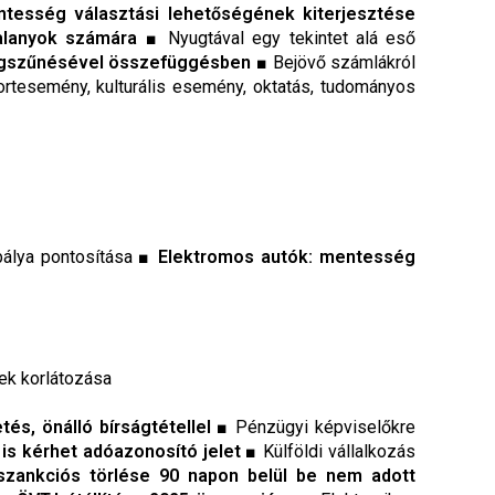
ntesség választási lehetőségének kiterjesztése
alanyok számára
■ Nyugtával egy tekintet alá eső
megszűnésével összefüggésben
■ Bejövő számlákról
rtesemény, kulturális esemény, oktatás, tudományos
álya pontosítása ■
Elektromos autók: mentesség
k korlátozása
és, önálló bírságtétellel
■ Pénzügyi képviselőkre
is kérhet adóazonosító jelet
■ Külföldi vállalkozás
zankciós törlése 90 napon belül be nem adott