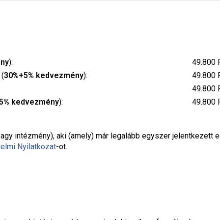
ny
):
49.800 
 (
30%+5% kedvezmény
):
49.800 
49.800 
5% kedvezmény
):
49.800 
agy intézmény), aki (amely) már legalább egyszer jelentkezett 
elmi Nyilatkozat
-ot.