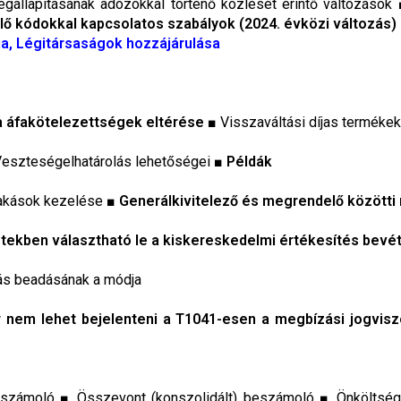
állapításának adózókkal történő közlését érintő változások
lő kódokkal kapcsolatos szabályok (2024. évközi változás)
a, Légitársaságok hozzájárulása
a áfakötelezettségek eltérése
■ Visszaváltási díjas termékek
eszteségelhatárolás lehetőségei ■
Példák
lakások kezelése ■
Generálkivitelező és megrendelő közötti
tekben választható le a kiskereskedelmi értékesítés bevé
ás beadásának a módja
 nem lehet bejelenteni a T1041-esen a megbízási jogvisz
számoló ■ Összevont (konszolidált) beszámoló ■ Önköltségs