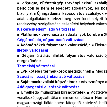
■
eNyugta, ePénztárgép törvényi szintű szabá
belföldön le nem telepedett adóalanyok, és kö
bizonylat ■
Új ingatlannal kapcsolatos szabályo
adatszolgáltatási kötelezettség ezer forint helyett 
rendezvény szolgáltatásai teljesítési helyének válto
Kiskereskedelmi adó változásai
■
Platformok bevonása az adóalanyok körébe
■ 20
Gépjárműadó, cégautóadó változásai
■
Adómértékek folyamatos valorizációja
■ Elektr
Illeték változásai
■
Gépjármű átírási illeték folyamatos valorizáció
megszűnése
Termékdíj változásai
■
EPR köteles termékkörök megszűnnek
■ Megszű
Szociális hozzájárulási adó változásai
■
Saját munkavállaló képzésének kedvezménye s
Adóigazgatási eljárások változásai
■
Emelkedő mulasztási bírságtételek
■ Adategyez
vonatkozó jegyzett tőke minimum emelése ■
Harmad
magyarországi fióktelepére kiterjedő kötelező bel