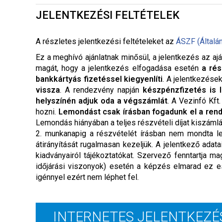
JELENTKEZÉSI FELTÉTELEK
A részletes jelentkezési feltételeket a
z
ÁSZF (Általá
Ez a meghívó ajánlatnak minősül, a jelentkezés az ajá
magát, hogy a jelentkezés elfogadása esetén
a rés
bankkártyás fizetéssel kiegyenlíti
. A jelentkezése
vissza
. A rendezvény napján
készpénzfizetés is 
helyszínén adjuk oda a végszámlát
. A Vezinfó Kft
hozni.
Lemondást csak írásban fogadunk el a ren
Lemondás hiányában a teljes részvételi díjat kiszáml
2. munkanapig a részvételét írásban nem mondta le,
átirányítását rugalmasan kezeljük. A jelentkező adat
kiadványairól tájékoztatókat. Szervező fenntartja
időjárási viszonyok) esetén a képzés elmarad ez e
igénnyel ezért nem léphet fel.
INTERNETES JELENTKEZÉ