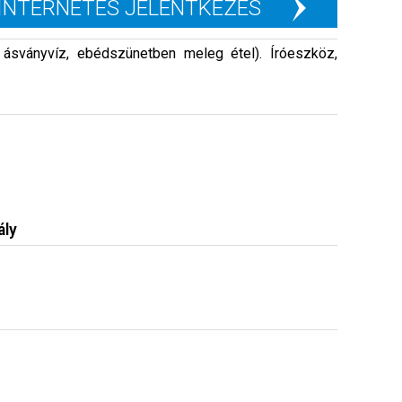
INTERNETES JELENTKEZÉS
ásványvíz, ebédszünetben meleg étel). Íróeszköz,
ály