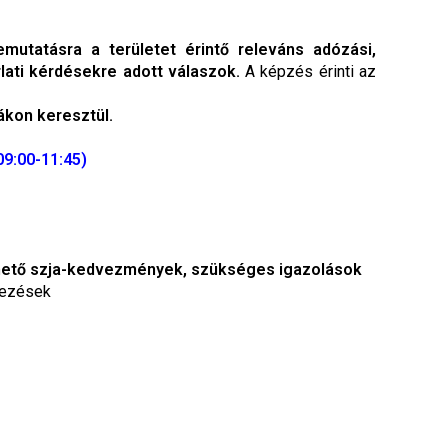
utatásra a területet érintő releváns adózási,
lati kérdésekre adott válaszok.
A képzés érinti az
ákon keresztül.
09:00-11:45)
síthető szja-kedvezmények, szükséges igazolások
lkezések