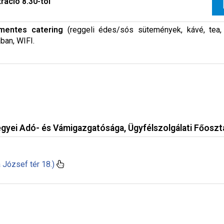
ráció 8.30-tól
mentes catering
(reggeli édes/sós sütemények, kávé, tea, 
ban, WIFI.
yei Adó- és Vámigazgatósága, Ügyfélszolgálati Főoszt
József tér 18.)