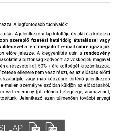
mazza. A legfontosabb tudnivalók:
tán. A jelentkezési lap kitöltője és aláírója kötelezi
zon szereplő fizetési határidőig átutalással vagy
üldésével a lent megadott e-mail címre igazoljuk
pon előre jelezze. A kiegyenlítés után a
rendezvény
 másolatát a biztonság kedvéért szíveskedjék magával
én a részvételi díj 50% + áfa költségét kiszámlázzuk.
izetése ellenére nem vesz részt, és az előadás előtti
isszatartjuk, vagy más képzésre történő jelentkezés
n e-mailen személyre szólóan küldjön az előadásairól,
em várt esemény (pl. előadó betegsége, áramszünet,
tosítunk. Jelentkező ezen túlmenően további anyagi
I LAP