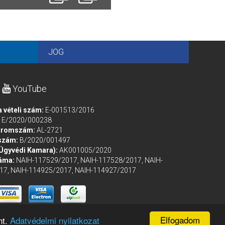
JOG
YouTube
a vételi szám:
E-001513/2016
m
E/2020/000238
stromszám:
AL-2721
 szám:
B/2020/001497
 Ügyvédi Kamara):
AK001005/2020
záma:
NAIH-117529/2017, NAIH-117528/2017, NAIH-
17, NAIH-114925/2017, NAIH-114927/2017
Elfogadom
nt.
Adatvédelmi nyilatkozat