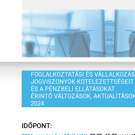
FOGLALKOZTATÁSI ÉS VÁLLALKOZÁS
JOGVISZONYOK KÖTELEZETTSÉGEIT
ÉS A PÉNZBELI ELLÁTÁSOKAT
ÉRINTŐ VÁLTOZÁSOK, AKTUALITÁSO
2024
IDŐPONT: