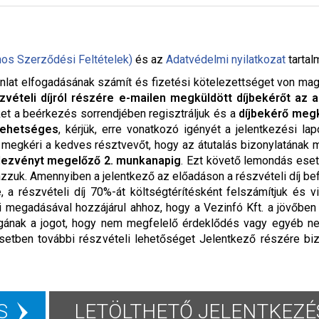
nos Szerződési Feltételek)
és az
Adatvédelmi nyilatkozat
tartal
nlat elfogadásának számít és fizetési kötelezettséget von maga u
zvételi díjról részére e-mailen megküldött díjbekérőt az a
ket a beérkezés sorrendjében regisztráljuk és a
díjbekérő megk
lehetséges
, kérjük, erre vonatkozó igényét a jelentkezési la
. megkéri a kedves résztvevőt, hogy az átutalás bizonylatának
dezvényt megelőző 2. munkanapig
. Ezt követő lemondás eset
ázzuk. Amennyiben a jelentkező az előadáson a részvételi díj bef
 a részvételi díj 70%-át költségtérítésként felszámítjuk és v
ai megadásával hozzájárul ahhoz, hogy a Vezinfó Kft. a jövőbe
 magának a jogot, hogy nem megfelelő érdeklődés vagy egyéb n
setben további részvételi lehetőséget Jelentkező részére biz
S
LETÖLTHETŐ JELENTKEZÉS