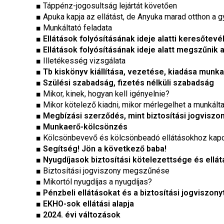
■ Táppénz-jogosultság lejártát követően
■ Apuka kapja az ellátást, de Anyuka marad otthon a 
■ Munkáltató feladata
■ Ellátások folyósításának ideje alatti keresőte
■
Ellátások folyósításának ideje alatt megszűnik a
■ Illetékesség vizsgálata
■
Tb kiskönyv kiállítása, vezetése, kiadása munk
■
Szülési szabadság, fizetés nélküli szabadság
■ Mikor, kinek, hogyan kell igényelnie?
■ Mikor kötelező kiadni, mikor mérlegelhet a munkált
■
Megbízási szerződés, mint biztosítási jogviszo
■
Munkaerő-kölcsönzés
■ Kölcsönbevevő és kölcsönbeadó ellátásokhoz kapc
■
Segítség! Jön a következő baba!
■
Nyugdíjasok biztosítási kötelezettsége és ellá
■ Biztosítási jogviszony megszűnése
■ Mikortól nyugdíjas a nyugdíjas?
■
Pénzbeli ellátásokat és a biztosítási jogviszony
■
EKHO-sok ellátási alapja
■
2024. évi változások