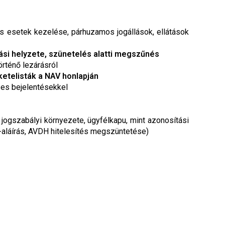
lis esetek kezelése, párhuzamos jogállások, ellátások
ási helyzete, szünetelés alatti megszűnés
örténő lezárásról
etelisták a NAV honlapján
-es bejelentésekkel
 jogszabályi környezete, ügyfélkapu, mint azonosítási
 e-aláírás, AVDH hitelesítés megszüntetése)