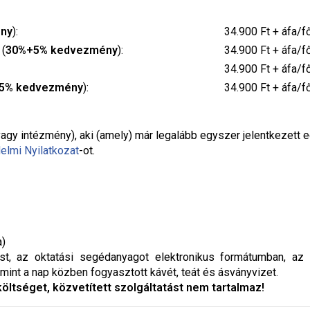
ny
):
34.900 Ft + áfa/f
 (
30%+5% kedvezmény
):
34.900 Ft + áfa/f
34.900 Ft + áfa/f
5% kedvezmény
):
34.900 Ft + áfa/f
agy intézmény), aki (amely) már legalább egyszer jelentkezett 
elmi Nyilatkozat
-ot.
a)
t, az oktatási segédanyagot elektronikus formátumban, az 
mint a nap közben fogyasztott kávét, teát és ásványvizet.
 költséget, közvetített szolgáltatást nem tartalmaz!