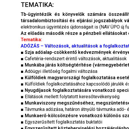
TEMATIKA:
Tb-ügyintézők és könyvelők számára összeállí
társadalombiztosítási és eljárási jogszabályok v
elektronikus ügyintézés újdonságait is (NAV ÜPO új f
Az előadás második része a pénzbeli ellátásokat é
Tematika:
ADÓZÁS – Változások, aktualitások a foglalkoztatá
■ Szja adóalap-csökkentő kedvezmények érvénye
■ Cafetéria-rendszert érintő változások, aktualitások
■
Munkába járás költségtérítése (vármegyebérlet
■ Adóügyi illetőség fogalmi változása
■
Külföldiek magyarországi foglalkoztatása eseté
■ Külföldiek foglalkoztatásához kapcsolódó járulék é
■
Nyugdíjasok foglalkoztatására vonatkozó speci
■ Ellátások mellett folytatott keresőtevékenység
■
Munkaviszony megszűnéséhez, megszüntetéséh
■
Távmunka adózása, határon átnyúló távmunka adó- 
■
Munkaerő-kölcsönzésre vonatkozó különös sz
■ Egyszerűsített foglalkoztatás buktatói
■
Egyszerűsített közteherviselési hozzájárulásho