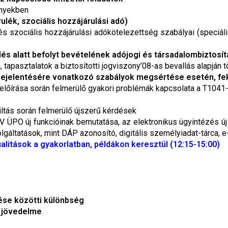
ényekben
ulék, szociális hozzájárulási adó)
és szociális hozzájárulási adókötelezettség szabályai (speciá
és alatt befolyt bevételének adójogi és társadalombiztosít
tapasztalatok a biztosítotti jogviszony’08-as bevallás alapján t
 bejelentésére vonatkozó szabályok megsértése esetén, fek
 előírása során felmerülő gyakori problémák kapcsolata a T1041
iltás során felmerülő újszerű kérdések
V ÜPO új funkcióinak bemutatása, az elektronikus ügyintézés új
olgáltatások, mint DÁP azonosító, digitális személyiadat-tárca,
ualitások a gyakorlatban, példákon keresztül (12:15-15:00)
ése közötti különbség
i jövedelme