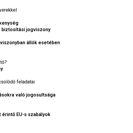
gyerekkel
vékenység
 biztosítási jogviszony
aviszonyban állók esetében
ató?
ny
solódó feladatai
tásokra való jogosultsága
t érintő EU-s szabályok