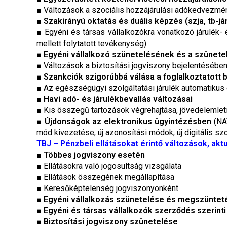
■ Változások a szociális hozzájárulási adókedvezm
■
Szakirányú oktatás és duális képzés (szja, tb-jár
■ Egyéni és társas vállalkozókra vonatkozó járulék- 
mellett folytatott tevékenység)
■
Egyéni vállalkozó szünetelésének és a szünetel
■ Változások a biztosítási jogviszony bejelentésében, 
■
Szankciók szigorúbbá válása a foglalkoztatott
■ Az egészségügyi szolgáltatási járulék automatikus
■
Havi adó- és járulékbevallás változásai
■ Kis összegű tartozások végrehajtása, jövedelemlet
■
Újdonságok az elektronikus ügyintézésben
(NA
mód kivezetése, új azonosítási módok, új digitális sz
TBJ – Pénzbeli ellátásokat érintő változások, akt
■
Többes jogviszony esetén
■ Ellátásokra való jogosultság vizsgálata
■ Ellátások összegének megállapítása
■ Keresőképtelenség jogviszonyonként
■
Egyéni vállalkozás szünetelése és megszüntet
■
Egyéni és társas vállalkozók szerződés szerint
■ Biztosítási jogviszony szünetelése