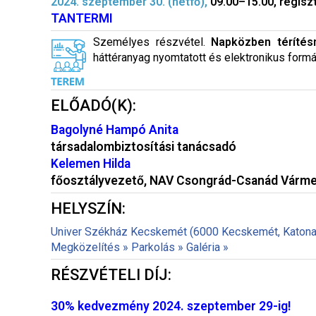
2024. szeptember 30. (hétfő),
09.00–15.00, regiszt
TANTERMI
Személyes részvétel.
Napközben térítés
háttéranyag nyomtatott és elektronikus formá
ELŐADÓ(K):
Bagolyné Hampó Anita
társadalombiztosítási tanácsadó
Kelemen Hilda
főosztályvezető, NAV Csongrád-Csanád Vármeg
HELYSZÍN:
Univer Székház Kecskemét (6000 Kecskemét, Katona 
Megközelítés »
Parkolás »
Galéria »
RÉSZVÉTELI DÍJ:
30% kedvezmény 2024. szeptember 29-ig!