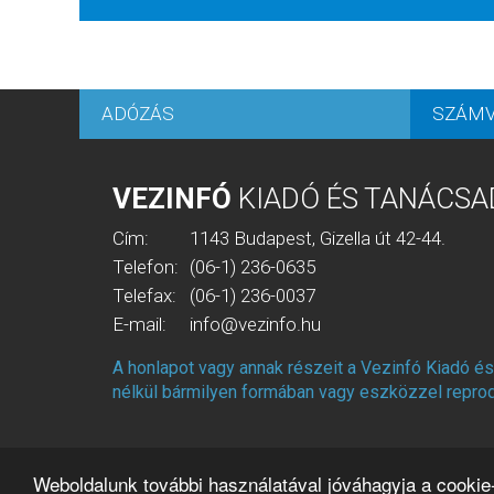
ADÓZÁS
SZÁMV
VEZINFÓ
KIADÓ ÉS TANÁCSA
Cím:
1143 Budapest, Gizella út 42-44.
Telefon:
(06-1) 236-0635
Telefax:
(06-1) 236-0037
E-mail:
info@vezinfo.hu
A honlapot vagy annak részeit a Vezinfó Kiadó é
nélkül bármilyen formában vagy eszközzel reprodu
Weboldalunk további használatával jóváhagyja a cookie-