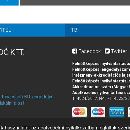
ITEL
TB
DÓ KFT.
Facebook
Twitter
Felnőttképzési nyilvántartásb
Felnőttképzési engedélyszá
Intézmény-akkreditációs laj
Felnőttképzési nyilvántartási
Akkreditációs szám (Magyar
Adatkezelés nyilvántartási s
s Tanácsadó Kft. engedélye
114924/2017, NAIH-114922/20
kálni tilos!
k használatát az adatvédelmi nyilatkozatban foglaltak szeri