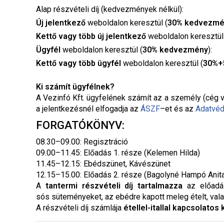
Alap részvételi díj (kedvezmények nélkül):
Új jelentkező
weboldalon keresztül (
30% kedvezmé
Kettő vagy több új jelentkező
weboldalon keresztül
Ügyfél
weboldalon keresztül (
30% kedvezmény
):
Kettő vagy több ügyfél
weboldalon keresztül (
30%+
Ki számít ügyfélnek?
A Vezinfó Kft. ügyfelének számít az a személy (cég v
a jelentkezésnél elfogadja az
ÁSZF
–
et és az
Adatvéd
FORGATÓKÖNYV:
08.30–09.00: Regisztráció
09.00–11.45: Előadás 1. része (Kelemen Hilda)
11.45–12.15: Ebédszünet, Kávészünet
12.15–15.00: Előadás 2. része (Bagolyné Hampó Anit
A
tantermi
részvételi díj tartalmazza
az előadás
sós süteményeket, az ebédre kapott meleg ételt, vala
A részvételi díj számlája
étellel-itallal kapcsolatos