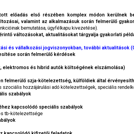
tott előadás első részében komplex módon kerülnek bem
áltozásai, valamint az alkalmazásuk során felmerülő gyakor
unkcióinak bemutatása, ügyfélkapu kivezetése).
rintő változásokat, aktualitásokat tárgyalja gyakorlati péld
si és vállalkozási jogviszonyokban, további aktualitások (
sítése során felmerülő kérdések
, elektromos és hibrid autók költségének elszámolása)
n felmerülő szja-kötelezettség, külföldiek által érvénye
s szociális hozzájárulási adó kötelezettségek, speciális rende
ális szabályok
ez kapcsolódó speciális szabályok
és tb-kötelezettsége
abályok
z kapcsolódó kifizetői feladatok