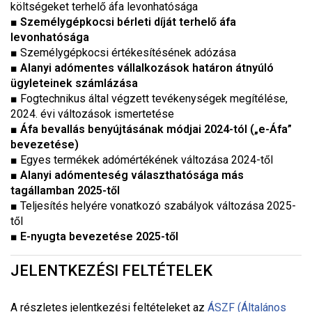
költségeket terhelő áfa levonhatósága
■
Személygépkocsi bérleti díját terhelő áfa
levonhatósága
■
Személygépkocsi értékesítésének adózása
■
Alanyi adómentes vállalkozások határon átnyúló
ügyleteinek számlázása
■
Fogtechnikus által végzett tevékenységek megítélése,
2024. évi változások ismertetése
■
Áfa bevallás benyújtásának módjai 2024-tól („e-Áfa”
bevezetése)
■
Egyes termékek adómértékének változása 2024-től
■
Alanyi adómenteség választhatósága más
tagállamban 2025-től
■
Teljesítés helyére vonatkozó szabályok változása 2025-
től
■
E-nyugta bevezetése 2025-től
JELENTKEZÉSI FELTÉTELEK
A részletes jelentkezési feltételeket a
z
ÁSZF (Általános