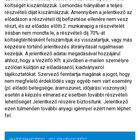
költségét kiszámlázzuk. Lemondás hiányában a teljes
részvételi díjat kiszámlázzuk. Amennyiben a jelentkező az
előadáson a részvételi díj befizetése ellenére nem vesz
részt, és az előadás előtti 2. munkanapig a részvételét
írásban nem mondta le, a részvételi díj 70%-át
költségtérítésként felszámítjuk és visszatartjuk, vagy más
képzésre történő jelentkezés átirányítását rugalmasan
kezeljük. A jelentkező adatai megadásával hozzájárul
ahhoz, hogy a Vezinfó Kft. a jövőben e-mailen személyre
szólóan küldjön az előadásairól, kiadványairól
tájékoztatókat. Szervező fenntartja magának a jogot, hogy
nem megfelelő érdeklődés vagy egyéb nem várt esemény
(pl. előadó betegsége, áramszünet, időjárási viszonyok)
esetén a képzés elmarad ez esetben további részvételi
lehetőséget Jelentkező részére biztosítunk. Jelentkező
ezen túlmenően további anyagi igénnyel ezért nem léphet
fel.