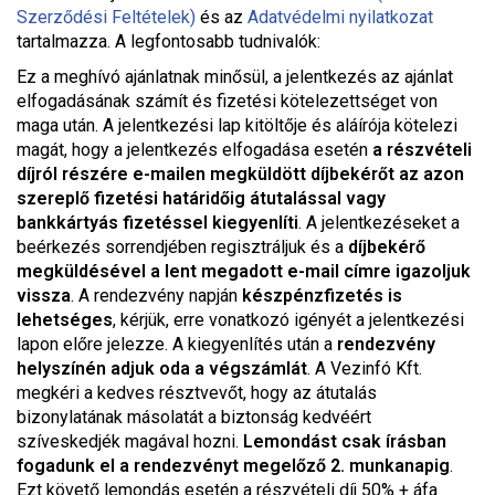
Szerződési Feltételek)
és az
Adatvédelmi nyilatkozat
tartalmazza. A legfontosabb tudnivalók:
Ez a meghívó ajánlatnak minősül, a jelentkezés az ajánlat
elfogadásának számít és fizetési kötelezettséget von
maga után. A jelentkezési lap kitöltője és aláírója kötelezi
magát, hogy a jelentkezés elfogadása esetén
a részvételi
díjról részére e-mailen megküldött díjbekérőt az azon
szereplő fizetési határidőig átutalással vagy
bankkártyás fizetéssel kiegyenlíti
. A jelentkezéseket a
beérkezés sorrendjében regisztráljuk és a
díjbekérő
megküldésével a lent megadott e-mail címre igazoljuk
vissza
. A rendezvény napján
készpénzfizetés is
lehetséges
, kérjük, erre vonatkozó igényét a jelentkezési
lapon előre jelezze. A kiegyenlítés után a
rendezvény
helyszínén adjuk oda a végszámlát
. A Vezinfó Kft.
megkéri a kedves résztvevőt, hogy az átutalás
bizonylatának másolatát a biztonság kedvéért
szíveskedjék magával hozni.
Lemondást csak írásban
fogadunk el a rendezvényt megelőző 2. munkanapig
.
Ezt követő lemondás esetén a részvételi díj 50% + áfa