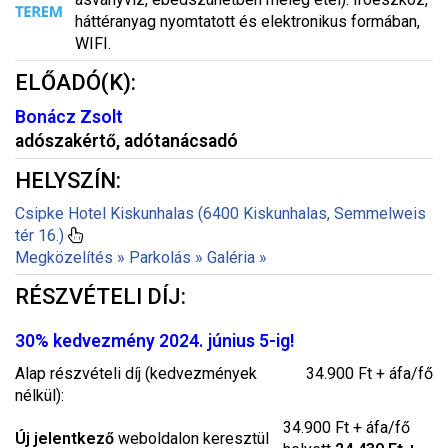
háttéranyag nyomtatott és elektronikus formában,
WIFI.
ELŐADÓ(K):
Bonácz Zsolt
adószakértő, adótanácsadó
HELYSZÍN:
Csipke Hotel Kiskunhalas (6400 Kiskunhalas, Semmelweis
tér 16.)
Megközelítés »
Parkolás »
Galéria »
RÉSZVÉTELI DÍJ:
30% kedvezmény 2024. június 5-ig!
Alap részvételi díj (kedvezmények
34.900 Ft + áfa/fő
nélkül):
34.900 Ft + áfa/fő
Új jelentkező
weboldalon keresztül