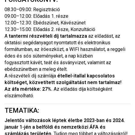
08.30–09.00: Regisztráció
09.00–12.00: Előadás 1. része
12.00–12.30: Ebédszünet, Kávészünet
12.30–15.00: Előadás 2. része, Konzultáció
A
tantermi
részvételi díj tartalmazza
az előadást, az
oktatási segédanyagot nyomtatott és elektronikus
formátumban, az íróeszközt, a WIFI használatot, a reggeli
édes és sós süteményeket, a nap közben
fogyasztott kávét, teát és ásványvizet, valamint az
ebédszünetben a meleg ételt.
A részvételi díj számlája
étellel-itallal kapcsolatos
költséget, közvetített szolgáltatást nem tartalmaz!
Az áfa mértéke: 27%.
Az előadás díja költségként
elszámolható.
TEMATIKA:
Jelentős változások léptek életbe 2023-ban és 2024.
január 1-jén a belföldi és nemzetközi ÁFA és
számlázás területén.
Tudjon meg többet a változásokról!