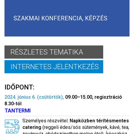
SZAKMAI KONFERENCIA, KÉPZÉS
RÉSZLETES TEMATIKA
INTERNETES JELENTKEZÉS
IDŐPONT:
2024. június 6. (csütörtök),
09.00–15.00, regisztráció
8.30-tól
TANTERMI
Személyes részvétel.
Napközben térítésmentes
catering
(reggeli édes/sós sütemények, kávé, tea,
ásványvíz, ebédszünetben meleg étel). Íróeszköz,