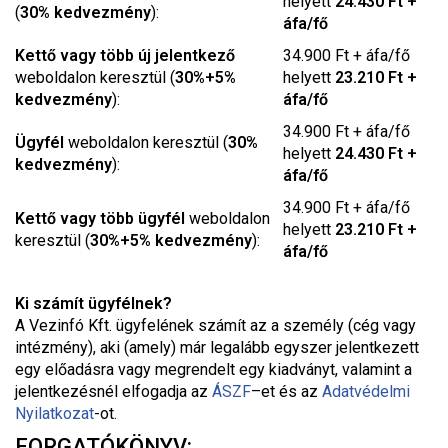
helyett
24.430 Ft +
(
30% kedvezmény
):
áfa/fő
Kettő vagy több új jelentkező
34.900 Ft + áfa/fő
weboldalon keresztül (
30%+5%
helyett
23.210 Ft +
kedvezmény
):
áfa/fő
34.900 Ft + áfa/fő
Ügyfél
weboldalon keresztül (
30%
helyett
24.430 Ft +
kedvezmény
):
áfa/fő
34.900 Ft + áfa/fő
Kettő vagy több ügyfél
weboldalon
helyett
23.210 Ft +
keresztül (
30%+5% kedvezmény
):
áfa/fő
Ki számít ügyfélnek?
A Vezinfó Kft. ügyfelének számít az a személy (cég vagy
intézmény), aki (amely) már legalább egyszer jelentkezett
egy előadásra vagy megrendelt egy kiadványt, valamint a
jelentkezésnél elfogadja az
ÁSZF
–
et és az
Adatvédelmi
Nyilatkozat
-ot.
FORGATÓKÖNYV: