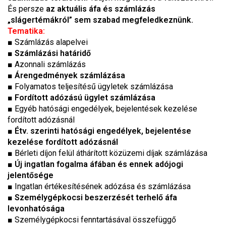
És persze
az aktuális áfa és számlázás
„slágertémákról” sem szabad megfeledkeznünk.
Tematika:
■
Számlázás alapelvei
■
Számlázási határidő
■ Azonnali számlázás
■
Árengedmények számlázása
■ Folyamatos teljesítésű ügyletek számlázása
■
Fordított adózású ügylet számlázása
■ Egyéb hatósági engedélyek, bejelentések kezelése
fordított adózásnál
■
Étv. szerinti hatósági engedélyek, bejelentése
kezelése fordított adózásnál
■ Bérleti díjon felül áthárított közüzemi díjak számlázása
■ Új ingatlan fogalma áfában és ennek adójogi
jelentősége
■ Ingatlan értékesítésének adózása és számlázása
■
Személygépkocsi beszerzését terhelő áfa
levonhatósága
■ Személygépkocsi fenntartásával összefüggő