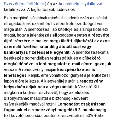
Szerződési Feltételek)
és az
Adatvédelmi nyilatkozat
tartalmazza. A legfontosabb tudnivalók:
Ez a meghívó ajánlatnak minősül, a jelentkezés az ajánlat
elfogadásának számít és fizetési kötelezettséget von
maga után. A jelentkezési lap kitöltője és aláírója kötelezi
magát, hogy a jelentkezés elfogadása esetén
a részvételi
díjról részére e-mailen megküldött díjbekérőt az azon
szereplő fizetési határidőig átutalással vagy
bankkártyás fizetéssel kiegyenlíti
. A jelentkezéseket a
beérkezés sorrendjében regisztráljuk és a
díjbekérő
megküldésével a lent megadott e-mail címre igazoljuk
vissza
. A rendezvény napján
készpénzfizetés is
lehetséges
, kérjük, erre vonatkozó igényét a jelentkezési
lapon előre jelezze. A kiegyenlítés után a
rendezvény
helyszínén adjuk oda a végszámlát
. A Vezinfó Kft.
megkéri a kedves résztvevőt, hogy az átutalás
bizonylatának másolatát a biztonság kedvéért
szíveskedjék magával hozni.
Lemondást csak írásban
fogadunk el a rendezvényt megelőző 2. munkanapig
.
Ezt követő lemondás esetén a részvételi díj 50% + áfa