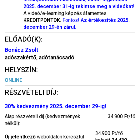
2025. december 31-ig tekintse meg a videókat!
A videó/e-learning képzés áfamentes.
KREDITPONTOK.
Fontos!
Az értékesítés 2025.
december 29-én zárul.
ELŐADÓ(K):
Bonácz Zsolt
adószakértő, adótanácsadó
HELYSZÍN:
ONLINE
RÉSZVÉTELI DÍJ:
30% kedvezmény 2025. december 29-ig!
Alap részvételi díj (kedvezmények
34.900 Ft/fő
nélkül):
34.900 Ft/fő
Új jelentkező
weboldalon keresztül