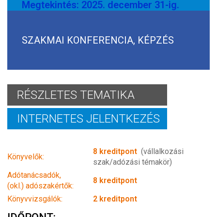
Megtekintés: 2025. december 31-ig.
SZAKMAI KONFERENCIA, KÉPZÉS
RÉSZLETES TEMATIKA
INTERNETES JELENTKEZÉS
8 kreditpont
(vállalkozási
Könyvelők:
szak/adózási témakör)
Adótanácsadók,
8 kreditpont
(okl.) adószakértők:
Könyvvizsgálók:
2 kreditpont