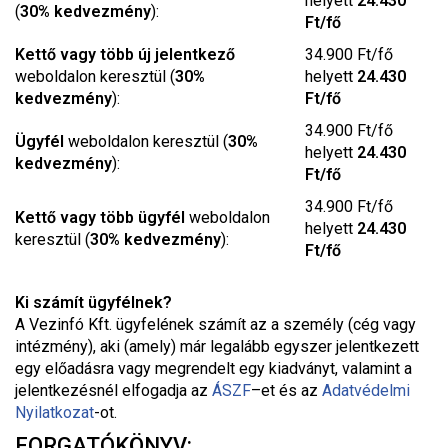
helyett
24.430
(
30% kedvezmény
):
Ft/fő
Kettő vagy több új jelentkező
34.900 Ft/fő
weboldalon keresztül (
30%
helyett
24.430
kedvezmény
):
Ft/fő
34.900 Ft/fő
Ügyfél
weboldalon keresztül (
30%
helyett
24.430
kedvezmény
):
Ft/fő
34.900 Ft/fő
Kettő vagy több ügyfél
weboldalon
helyett
24.430
keresztül (
30% kedvezmény
):
Ft/fő
Ki számít ügyfélnek?
A Vezinfó Kft. ügyfelének számít az a személy (cég vagy
intézmény), aki (amely) már legalább egyszer jelentkezett
egy előadásra vagy megrendelt egy kiadványt, valamint a
jelentkezésnél elfogadja az
ÁSZF
–
et és az
Adatvédelmi
Nyilatkozat
-ot.
FORGATÓKÖNYV: