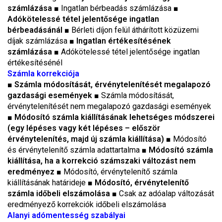
számlázása
■ Ingatlan bérbeadás számlázása ■
Adókötelessé tétel jelentősége ingatlan
bérbeadásánál
■ Bérleti díjon felül áthárított közüzemi
díjak számlázása ■
Ingatlan értékesítésének
számlázása ■
Adókötelessé tétel jelentősége ingatlan
értékesítésénél
Számla korrekciója
■
Számla módosítását, érvénytelenítését megalapozó
gazdasági események
■ Számla módosítását,
érvénytelenítését nem megalapozó gazdasági események
■
Módosító számla kiállításának lehetséges módszerei
(egy lépéses vagy két lépéses – először
érvénytelenítés, majd új számla kiállítása)
■ Módosító
és érvénytelenítő számla adattartalma ■
Módosító számla
kiállítása, ha a korrekció számszaki változást nem
eredményez
■ Módosító, érvénytelenítő számla
kiállításának határideje ■
Módosító, érvénytelenítő
számla időbeli elszámolása
■ Csak az adóalap változását
eredményező korrekciók időbeli elszámolása
Alanyi adómentesség szabályai