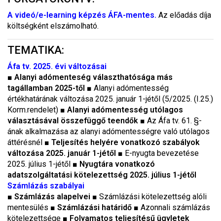
A videó/e-learning képzés ÁFA-mentes.
Az előadás díja
költségként elszámolható.
TEMATIKA:
Áfa tv. 2025. évi változásai
■
Alanyi adómenteség választhatósága más
tagállamban 2025-től
■ Alanyi adómentesség
értékhatárának változása 2025. január 1-jétől (5/2025. (I.25.)
Korm.rendelet) ■
Alanyi adómentesség utólagos
választásával összefüggő teendők
■ Az Áfa tv. 61. §-
ának alkalmazása az alanyi adómentességre való utólagos
áttérésnél ■
Teljesítés helyére vonatkozó szabályok
változása 2025. január 1-jétől
■ E-nyugta bevezetése
2025. július 1-jétől ■
Nyugtára vonatkozó
adatszolgáltatási kötelezettség 2025. július 1-jétől
Számlázás szabályai
■
Számlázás alapelvei
■ Számlázási kötelezettség alóli
mentesülés ■
Számlázási határidő
■ Azonnali számlázás
kötelezettsége ■
Folyamatos teljesítésű ügyletek