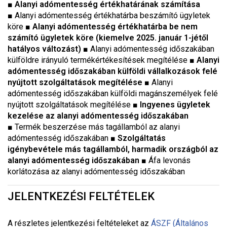
■
Alanyi adómentesség értékhatárának számítása
■ Alanyi adómentesség értékhatárba beszámító ügyletek
köre ■
Alanyi adómentesség értékhatárba be nem
számító ügyletek köre (kiemelve 2025. január 1-jétől
hatályos változást)
■ Alanyi adómentesség időszakában
külföldre irányuló termékértékesítések megítélése ■
Alanyi
adómentesség időszakában külföldi vállalkozások felé
nyújtott szolgáltatások megítélése
■ Alanyi
adómentesség időszakában külföldi magánszemélyek felé
nyújtott szolgáltatások megítélése ■
Ingyenes ügyletek
kezelése az alanyi adómentesség időszakában
■ Termék beszerzése más tagállamból az alanyi
adómentesség időszakában ■
Szolgáltatás
igénybevétele más tagállamból, harmadik országból az
alanyi adómentesség időszakában
■ Áfa levonás
korlátozása az alanyi adómentesség időszakában
JELENTKEZÉSI FELTÉTELEK
A részletes jelentkezési feltételeket a
z
ÁSZF (Általános