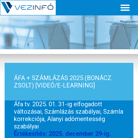
Toggl
naviga
ÁFA + SZÁMLÁZÁS 2025 (BONÁCZ
ZSOLT) [VIDEÓ/E-LEARNING]
Áfa tv. 2025. 01. 31-ig elfogadott
változásai, Számlázás szabályai, Számla
korrekciója, Alanyi adómentesség
szabályai
Értékesítés: 2025. december 29-ig.