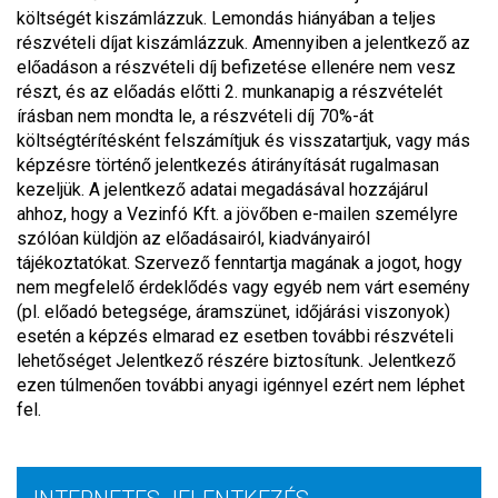
költségét kiszámlázzuk. Lemondás hiányában a teljes
részvételi díjat kiszámlázzuk. Amennyiben a jelentkező az
előadáson a részvételi díj befizetése ellenére nem vesz
részt, és az előadás előtti 2. munkanapig a részvételét
írásban nem mondta le, a részvételi díj 70%-át
költségtérítésként felszámítjuk és visszatartjuk, vagy más
képzésre történő jelentkezés átirányítását rugalmasan
kezeljük. A jelentkező adatai megadásával hozzájárul
ahhoz, hogy a Vezinfó Kft. a jövőben e-mailen személyre
szólóan küldjön az előadásairól, kiadványairól
tájékoztatókat. Szervező fenntartja magának a jogot, hogy
nem megfelelő érdeklődés vagy egyéb nem várt esemény
(pl. előadó betegsége, áramszünet, időjárási viszonyok)
esetén a képzés elmarad ez esetben további részvételi
lehetőséget Jelentkező részére biztosítunk. Jelentkező
ezen túlmenően további anyagi igénnyel ezért nem léphet
fel.