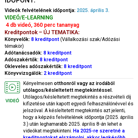
IDŐPONT:
Videók felvételének időpontja:
2025. április 3.
VIDEÓ/E-LEARNING
4 db videó, 360 perc tananyag
Kreditpontok
– ÚJ TEMATIKA:
Könyvelők:
8 kreditpont
(Vállalkozási szak/Adózási
témakör)
Adótanácsadók:
8 kreditpont
Adószakértők:
8 kreditpont
Okleveles adószakértők:
8 kreditpont
Könyvvizsgálók:
2 kreditpont
Kényelmesen
otthonról vagy az irodából
utólagos/késleltetett megtekintéssel.
Utólagos/késleltetett megtekintés a részvételi díj
kifizetése után kapott egyedi felhasználónévvel és
jelszóval. A késleltetett megtekintés azt jelenti,
hogy a képzés felvételének időpontja (2025. április
3.) után leghamarabb 2025. április 8-án lehet a
videókat megtekinteni.
Ha 2025-re szeretné a
kreditpontokat elszámolni, akkor legkésőbb