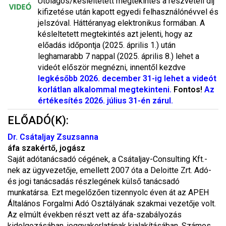
Utólagos/késleltetett megtekintés a részvételi díj
kifizetése után kapott egyedi felhasználónévvel és
jelszóval. Háttéranyag elektronikus formában. A
késleltetett megtekintés azt jelenti, hogy az
előadás időpontja (2025. április 1.) után
leghamarabb 7 nappal (2025. április 8.) lehet a
videót először megnézni, innentől kezdve
legkésőbb 2026. december 31-ig lehet a videót
korlátlan alkalommal megtekinteni.
Fontos!
Az
értékesítés 2026. július 31-én zárul.
ELŐADÓ(K):
Dr. Csátaljay Zsuzsanna
áfa szakértő, jogász
Saját adótanácsadó cégének, a Csátaljay-Consulting Kft.-
nek az ügyvezetője, emellett 2007 óta a Deloitte Zrt. Adó-
és jogi tanácsadás részlegének külső tanácsadó
munkatársa. Ezt megelőzően tizennyolc éven át az APEH
Általános Forgalmi Adó Osztályának szakmai vezetője volt.
Az elmúlt években részt vett az áfa-szabályozás
kidolgozásában, joggyakorlatának kialakításában. Számos