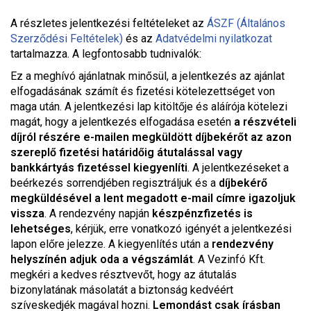
A részletes jelentkezési feltételeket a
z
ÁSZF (Általános
Szerződési Feltételek)
és az
Adatvédelmi nyilatkozat
tartalmazza. A legfontosabb tudnivalók:
Ez a meghívó ajánlatnak minősül, a jelentkezés az ajánlat
elfogadásának számít és fizetési kötelezettséget von
maga után. A jelentkezési lap kitöltője és aláírója kötelezi
magát, hogy a jelentkezés elfogadása esetén
a részvételi
díjról részére e-mailen megküldött díjbekérőt az azon
szereplő fizetési határidőig átutalással vagy
bankkártyás fizetéssel kiegyenlíti
. A jelentkezéseket a
beérkezés sorrendjében regisztráljuk és a
díjbekérő
megküldésével a lent megadott e-mail címre igazoljuk
vissza
. A rendezvény napján
készpénzfizetés is
lehetséges
, kérjük, erre vonatkozó igényét a jelentkezési
lapon előre jelezze. A kiegyenlítés után a
rendezvény
helyszínén adjuk oda a végszámlát
. A Vezinfó Kft.
megkéri a kedves résztvevőt, hogy az átutalás
bizonylatának másolatát a biztonság kedvéért
szíveskedjék magával hozni.
Lemondást csak írásban