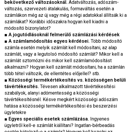
bekövetkező változásoknál.
Adatváltozás, adószám-
változás, szervezeti átalakulás, formaváltás esetén a
számlákon még az új vagy még a régi adatokkal állítsák ki a
számlákat? Korábbi időszakra hogyan kell kiadni a
módosító bizonylatot?
■
A jogutódlásoknál felmerülő számlázási kérdések
■
A számlamódosítás egyes kérdései.
Több módosító
számla esetén melyik számlát kell módosítani, az alap
számlát, vagy a legutolsó módosító számlát? Mikor kell a
számlát sztornózni és mikor kell számlamódosítást
alkalmazni? Hogyan kell számlát módosítani, ha a számlán
több tétel változik, de ellentétes előjellel? stb.
■
Közösségi termékértékesítés vs. közösségen belüli
távértékesítés.
Tévesen alkalmazott távértékesítési
szabályok, alanyi adómentesség a közösségi
távértékesítésnél. Késve megkért közösségi adószám
hatása a közösségi termékértékesítési és beszerzési
ügyletekre
■
Egyes speciális esetek számlázása.
Ingyenes
ügyletről kell-e számlát kiállítani? Ingatlan-bérbeadás
esetén kötelező-e a számla? Hogyan kell kezelni az