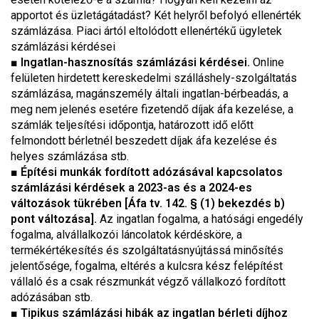
apportot és üzletágátadást? Két helyről befolyó ellenérték
számlázása. Piaci ártól eltolódott ellenértékű ügyletek
számlázási kérdései
■
Ingatlan-hasznosítás számlázási kérdései.
Online
felületen hirdetett kereskedelmi szálláshely-szolgáltatás
számlázása, magánszemély általi ingatlan-bérbeadás, a
meg nem jelenés esetére fizetendő díjak áfa kezelése, a
számlák teljesítési időpontja, határozott idő előtt
felmondott bérletnél beszedett díjak áfa kezelése és
helyes számlázása stb.
■
Építési munkák fordított adózásával kapcsolatos
számlázási kérdések a 2023-as és a 2024-es
változások tükrében [Áfa tv. 142. § (1) bekezdés b)
pont változása].
Az ingatlan fogalma, a hatósági engedély
fogalma, alvállalkozói láncolatok kérdésköre, a
termékértékesítés és szolgáltatásnyújtássá minősítés
jelentősége, fogalma, eltérés a kulcsra kész felépítést
vállaló és a csak részmunkát végző vállalkozó fordított
adózásában stb.
■
Tipikus számlázási hibák az ingatlan bérleti díjhoz