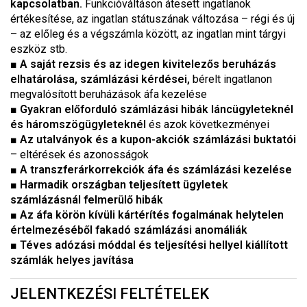
kapcsolatban.
Funkcióváltáson átesett ingatlanok
értékesítése, az ingatlan státuszának változása – régi és új
– az előleg és a végszámla között, az ingatlan mint tárgyi
eszköz stb.
■
A saját rezsis és az idegen kivitelezős beruházás
elhatárolása, számlázási kérdései,
bérelt ingatlanon
megvalósított beruházások áfa kezelése
■
Gyakran előforduló számlázási hibák láncügyleteknél
és háromszögügyleteknél
és azok következményei
■
Az utalványok és a kupon-akciók számlázási buktatói
– eltérések és azonosságok
■
A transzferárkorrekciók áfa és számlázási kezelése
■
Harmadik országban teljesített ügyletek
számlázásnál felmerülő hibák
■
Az áfa körön kívüli kártérítés fogalmának helytelen
értelmezéséből fakadó számlázási anomáliák
■
Téves adózási móddal és teljesítési hellyel kiállított
számlák helyes javítása
JELENTKEZÉSI FELTÉTELEK