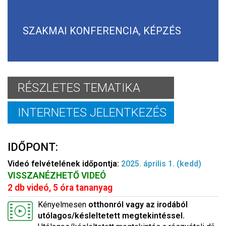
SZAKMAI KONFERENCIA, KÉPZÉS
RÉSZLETES TEMATIKA
INTERNETES JELENTKEZÉS
IDŐPONT:
Videó felvételének időpontja:
2025. április 1. (kedd)
VISSZANÉZHETŐ VIDEÓ
2 db videó, 5 óra tananyag
Kényelmesen
otthonról vagy az irodából
utólagos/késleltetett megtekintéssel.