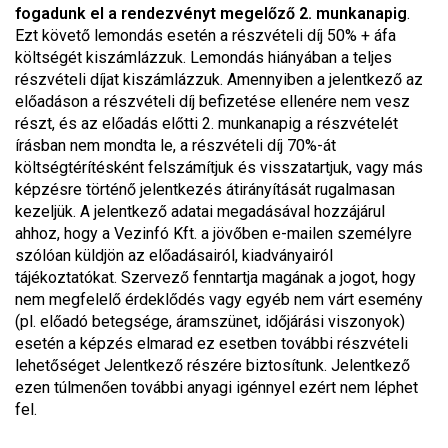
fogadunk el a rendezvényt megelőző 2. munkanapig
.
Ezt követő lemondás esetén a részvételi díj 50% + áfa
költségét kiszámlázzuk. Lemondás hiányában a teljes
részvételi díjat kiszámlázzuk. Amennyiben a jelentkező az
előadáson a részvételi díj befizetése ellenére nem vesz
részt, és az előadás előtti 2. munkanapig a részvételét
írásban nem mondta le, a részvételi díj 70%-át
költségtérítésként felszámítjuk és visszatartjuk, vagy más
képzésre történő jelentkezés átirányítását rugalmasan
kezeljük. A jelentkező adatai megadásával hozzájárul
ahhoz, hogy a Vezinfó Kft. a jövőben e-mailen személyre
szólóan küldjön az előadásairól, kiadványairól
tájékoztatókat. Szervező fenntartja magának a jogot, hogy
nem megfelelő érdeklődés vagy egyéb nem várt esemény
(pl. előadó betegsége, áramszünet, időjárási viszonyok)
esetén a képzés elmarad ez esetben további részvételi
lehetőséget Jelentkező részére biztosítunk. Jelentkező
ezen túlmenően további anyagi igénnyel ezért nem léphet
fel.