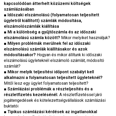
kapcsolódóan átterhelt közüzemi költségek
számlázásában
■
Időszaki elszámolású (folyamatosan teljesített
ügyletről kiállított) számlák módosítása,
elszámolószámlák kiállítása
■
Mi a különbség a gyűjtőszámla és az időszaki
elszámolású számla között?
Mikor melyiket használjuk?
■
Milyen problémák merülnek fel az időszaki
elszámolású számlák kiállításakor és azok
módosításakor?
Hogyan és mikor állítunk ki időszaki
elszámolású ügyleteknél elszámoló számlát, módosító
számlát?
■
Mikor melyik teljesítési időpont szabályt kell
alkalmazni a folyamatosan teljesített ügyleteknél?
Mitől lesz egy ügylet folyamatosan teljesített?
■
Számlázási problémák a részteljesítés és a
részletfizetés kezelésénél.
A részletfizetéssel járó
jogátengedések és kötelezettségvállalások számlázási
buktatói
■
Tipikus számlázási kérdések az ingatlanokkal