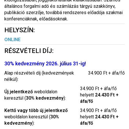
általános forgalmi adó és számlázás tárgyú szakkönyv,
publikáció szerzője, továbbá rendszeres előadója szakmai
konferenciáknak, előadásoknak.
HELYSZÍN:
ONLINE
RÉSZVÉTELI DÍJ:
30% kedvezmény 2026. július 31-ig!
Alap részvételi díj (kedvezmények
34.900 Ft + áfa/fő
nélkül):
34.900 Ft + áfa/fő
Új jelentkező
weboldalon
helyett
24.430 Ft +
keresztül (
30% kedvezmény
):
áfa/fő
Kettő vagy több új jelentkező
34.900 Ft + áfa/fő
weboldalon keresztül (
30%
helyett
24.430 Ft +
kedvezmény
):
áfa/fő