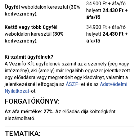
34.900 Ft + áfa/fő
Ügyfél
weboldalon keresztül (
30%
helyett
24.430 Ft +
kedvezmény
):
áfa/fő
Kettő vagy több ügyfél
34.900 Ft + áfa/fő
weboldalon keresztül (
30%
helyett
24.430 Ft +
kedvezmény
):
áfa/fő
Ki számít ügyfélnek?
A Vezinfó Kft. ügyfelének számít az a személy (cég vagy
intézmény), aki (amely) már legalább egyszer jelentkezett
egy előadásra vagy megrendelt egy kiadványt, valamint a
jelentkezésnél elfogadja az
ÁSZF
–
et és az
Adatvédelmi
Nyilatkozat
-ot.
FORGATÓKÖNYV:
Az áfa mértéke: 27%.
Az előadás díja költségként
elszámolható.
TEMATIKA: