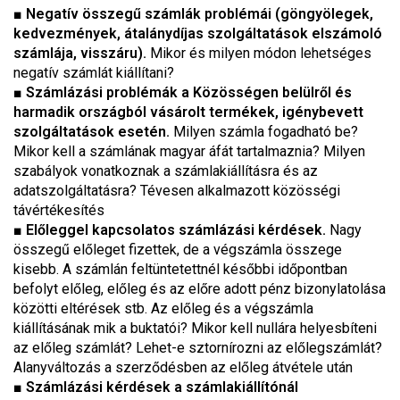
■
Negatív összegű számlák problémái (göngyölegek,
kedvezmények, átalánydíjas szolgáltatások elszámoló
számlája, visszáru).
Mikor és milyen módon lehetséges
negatív számlát kiállítani?
■
Számlázási problémák a Közösségen belülről és
harmadik országból vásárolt termékek, igénybevett
szolgáltatások esetén.
Milyen számla fogadható be?
Mikor kell a számlának magyar áfát tartalmaznia? Milyen
szabályok vonatkoznak a számlakiállításra és az
adatszolgáltatásra? Tévesen alkalmazott közösségi
távértékesítés
■
Előleggel kapcsolatos számlázási kérdések.
Nagy
összegű előleget fizettek, de a végszámla összege
kisebb. A számlán feltüntetettnél későbbi időpontban
befolyt előleg, előleg és az előre adott pénz bizonylatolása
közötti eltérések stb. Az előleg és a végszámla
kiállításának mik a buktatói? Mikor kell nullára helyesbíteni
az előleg számlát? Lehet-e sztornírozni az előlegszámlát?
Alanyváltozás a szerződésben az előleg átvétele után
■
Számlázási kérdések a számlakiállítónál