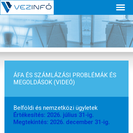
Toggl
naviga
ÁFA ÉS SZÁMLÁZÁSI PROBLÉMÁK ÉS
MEGOLDÁSOK (VIDEÓ)
Belföldi és nemzetközi ügyletek
Értékesítés: 2026. július 31-ig.
Megtekintés: 2026. december 31-ig.