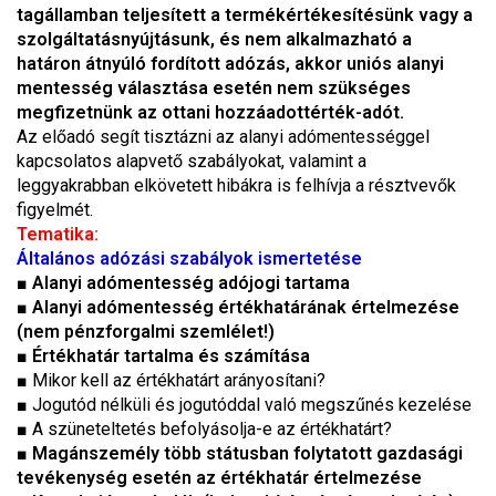
tagállamban teljesített a termékértékesítésünk vagy a
szolgáltatásnyújtásunk, és nem alkalmazható a
határon átnyúló fordított adózás, akkor uniós alanyi
mentesség választása esetén nem szükséges
megfizetnünk az ottani hozzáadottérték-adót.
Az előadó segít tisztázni az alanyi adómentességgel
kapcsolatos alapvető szabályokat, valamint a
leggyakrabban elkövetett hibákra is felhívja a résztvevők
figyelmét.
Tematika:
Általános adózási szabályok ismertetése
■ Alanyi adómentesség adójogi tartama
■ Alanyi adómentesség értékhatárának értelmezése
(nem pénzforgalmi szemlélet!)
■ Értékhatár tartalma és számítása
■
Mikor kell az értékhatárt arányosítani?
■
Jogutód nélküli és jogutóddal való megszűnés kezelése
■
A szüneteltetés befolyásolja-e az értékhatárt?
■ Magánszemély több státusban folytatott gazdasági
tevékenység esetén az értékhatár értelmezése