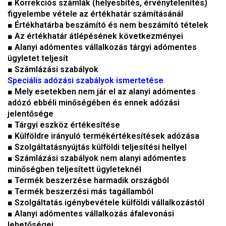
■ Korrekciós számlák (helyesbítés, érvénytelenítés)
figyelembe vétele az értékhatár számításánál
■ Értékhatárba beszámító és nem beszámító tételek
■ Az értékhatár átlépésének következményei
■ Alanyi adómentes vállalkozás tárgyi adómentes
ügyletet teljesít
■ Számlázási szabályok
Speciális adózási szabályok ismertetése
■ Mely esetekben nem jár el az alanyi adómentes
adózó ebbéli minőségében és ennek adózási
jelentősége
■ Tárgyi eszköz értékesítése
■ Külföldre irányuló termékértékesítések adózása
■ Szolgáltatásnyújtás külföldi teljesítési hellyel
■ Számlázási szabályok nem alanyi adómentes
minőségben teljesített ügyleteknél
■ Termék beszerzése harmadik országból
■ Termék beszerzési más tagállamból
■ Szolgáltatás igénybevétele külföldi vállalkozástól
■ Alanyi adómentes vállalkozás áfalevonási
lehetőségei