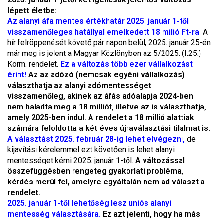
lépett életbe:
Az alanyi áfa mentes értékhatár 2025. január 1-től
visszamenőleges hatállyal emelkedett 18 milió Ft-ra.
A
hír felröppenését követő pár napon belül, 2025. január 25-én
már meg is jelent a Magyar Közlönyben az 5/2025. (I.25.)
Korm. rendelet.
Ez a változás több ezer vállalkozást
érint!
Az az adózó (nemcsak egyéni vállalkozás)
választhatja az alanyi adómentességet
visszamenőleg, akinek az áfás adóalapja 2024-ben
nem haladta meg a 18 milliót, illetve az is választhatja,
amely 2025-ben indul. A rendelet a 18 millió alattiak
számára feloldotta a két éves újraválasztási tilalmat is.
A választást 2025. február 28-ig lehet elvégezni,
de
kijavítási kérelemmel ezt követően is lehet alanyi
mentességet kérni 2025. január 1-től.
A változással
összefüggésben rengeteg gyakorlati probléma,
kérdés merül fel, amelyre egyáltalán nem ad választ a
rendelet.
2025. január 1-től lehetőség lesz uniós alanyi
mentesség választására.
Ez azt jelenti, hogy ha más