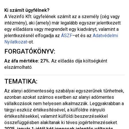
Ki számít ügyfélnek?
A Vezinfó Kft. ügyfelének számít az a személy (cég vagy
intézmény), aki (amely) már legalább egyszer jelentkezett
egy előadásra vagy megrendelt egy kiadványt, valamint a
jelentkezésnél elfogadja az
ÁSZF
–
et és az
Adatvédelmi
Nyilatkozat
-ot.
FORGATÓKÖNYV:
Az áfa mértéke: 27%.
Az előadás díja költségként
elszámolható.
TEMATIKA:
Az alanyi adómentesség szabályai egyszerűnek tűnhetnek,
azonban azokat számos esetben az alanyi adómentes
vállalkozások nem helyesen alkalmazzák. Leggyakrabban a
tárgyi eszköz értékesítésével, a külföldre irányuló
értékesítésekkel, valamint külföldi beszerzésekkel
összefüggésben alakítanak ki téves jogértelmezéseket.
2025. január 1-jétől két igencsak jelentős változás