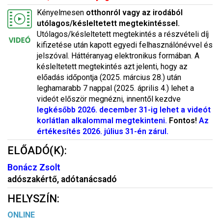
Kényelmesen
otthonról vagy az irodából
utólagos/késleltetett megtekintéssel.
Utólagos/késleltetett megtekintés a részvételi díj
kifizetése után kapott egyedi felhasználónévvel és
jelszóval. Háttéranyag elektronikus formában. A
késleltetett megtekintés azt jelenti, hogy az
előadás időpontja (2025. március 28.) után
leghamarabb 7 nappal (2025. április 4.) lehet a
videót először megnézni, innentől kezdve
legkésőbb 2026. december 31-ig lehet a videót
korlátlan alkalommal megtekinteni.
Fontos!
Az
értékesítés 2026. július 31-én zárul.
ELŐADÓ(K):
Bonácz Zsolt
adószakértő, adótanácsadó
HELYSZÍN:
ONLINE