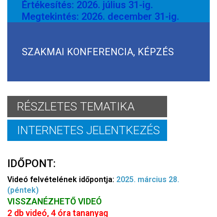
Értékesítés: 2026. július 31-ig.
Megtekintés: 2026. december 31-ig.
SZAKMAI KONFERENCIA, KÉPZÉS
RÉSZLETES TEMATIKA
INTERNETES JELENTKEZÉS
IDŐPONT:
Videó felvételének időpontja:
2025. március 28.
(péntek)
VISSZANÉZHETŐ VIDEÓ
2 db videó, 4 óra tananyag