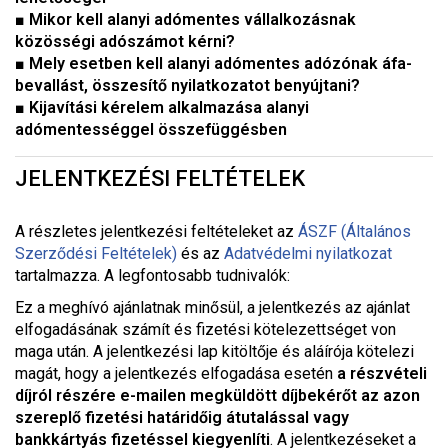
■ Mikor kell alanyi adómentes vállalkozásnak
közösségi adószámot kérni?
■ Mely esetben kell alanyi adómentes adózónak áfa-
bevallást, összesítő nyilatkozatot benyújtani?
■ Kijavítási kérelem alkalmazása alanyi
adómentességgel összefüggésben
JELENTKEZÉSI FELTÉTELEK
A részletes jelentkezési feltételeket a
z
ÁSZF (Általános
Szerződési Feltételek)
és az
Adatvédelmi nyilatkozat
tartalmazza. A legfontosabb tudnivalók:
Ez a meghívó ajánlatnak minősül, a jelentkezés az ajánlat
elfogadásának számít és fizetési kötelezettséget von
maga után. A jelentkezési lap kitöltője és aláírója kötelezi
magát, hogy a jelentkezés elfogadása esetén
a részvételi
díjról részére e-mailen megküldött díjbekérőt az azon
szereplő fizetési határidőig átutalással vagy
bankkártyás fizetéssel kiegyenlíti
. A jelentkezéseket a