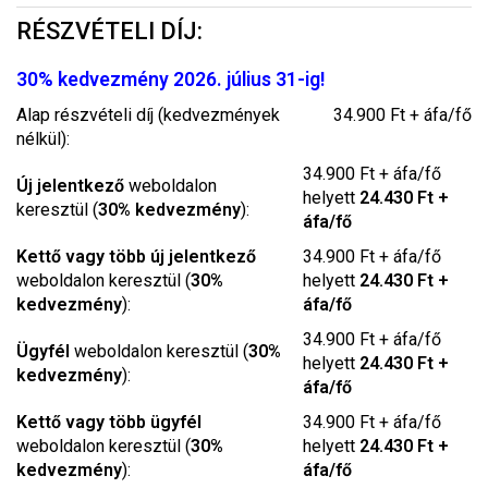
RÉSZVÉTELI DÍJ:
30% kedvezmény 2026. július 31-ig!
Alap részvételi díj (kedvezmények
34.900 Ft + áfa/fő
nélkül):
34.900 Ft + áfa/fő
Új jelentkező
weboldalon
helyett
24.430 Ft +
keresztül (
30% kedvezmény
):
áfa/fő
Kettő vagy több új jelentkező
34.900 Ft + áfa/fő
weboldalon keresztül (
30%
helyett
24.430 Ft +
kedvezmény
):
áfa/fő
34.900 Ft + áfa/fő
Ügyfél
weboldalon keresztül (
30%
helyett
24.430 Ft +
kedvezmény
):
áfa/fő
Kettő vagy több ügyfél
34.900 Ft + áfa/fő
weboldalon keresztül (
30%
helyett
24.430 Ft +
kedvezmény
):
áfa/fő