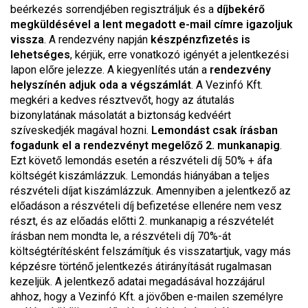
beérkezés sorrendjében regisztráljuk és a
díjbekérő
megküldésével a lent megadott e-mail címre igazoljuk
vissza
. A rendezvény napján
készpénzfizetés is
lehetséges
, kérjük, erre vonatkozó igényét a jelentkezési
lapon előre jelezze. A kiegyenlítés után a
rendezvény
helyszínén adjuk oda a végszámlát
. A Vezinfó Kft.
megkéri a kedves résztvevőt, hogy az átutalás
bizonylatának másolatát a biztonság kedvéért
szíveskedjék magával hozni.
Lemondást csak írásban
fogadunk el a rendezvényt megelőző 2. munkanapig
.
Ezt követő lemondás esetén a részvételi díj 50% + áfa
költségét kiszámlázzuk. Lemondás hiányában a teljes
részvételi díjat kiszámlázzuk. Amennyiben a jelentkező az
előadáson a részvételi díj befizetése ellenére nem vesz
részt, és az előadás előtti 2. munkanapig a részvételét
írásban nem mondta le, a részvételi díj 70%-át
költségtérítésként felszámítjuk és visszatartjuk, vagy más
képzésre történő jelentkezés átirányítását rugalmasan
kezeljük. A jelentkező adatai megadásával hozzájárul
ahhoz, hogy a Vezinfó Kft. a jövőben e-mailen személyre