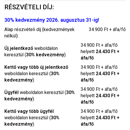
RÉSZVÉTELI DÍJ:
30% kedvezmény 2026. augusztus 31-ig!
Alap részvételi díj (kedvezmények
34.900 Ft + áfa/fő
nélkül):
34.900 Ft + áfa/fő
Új jelentkező
weboldalon
helyett
24.430 Ft +
keresztül (
30% kedvezmény
):
áfa/fő
Kettő vagy több új jelentkező
34.900 Ft + áfa/fő
weboldalon keresztül (
30%
helyett
24.430 Ft +
kedvezmény
):
áfa/fő
34.900 Ft + áfa/fő
Ügyfél
weboldalon keresztül (
30%
helyett
24.430 Ft +
kedvezmény
):
áfa/fő
Kettő vagy több ügyfél
34.900 Ft + áfa/fő
weboldalon keresztül (
30%
helyett
24.430 Ft +
kedvezmény
):
áfa/fő