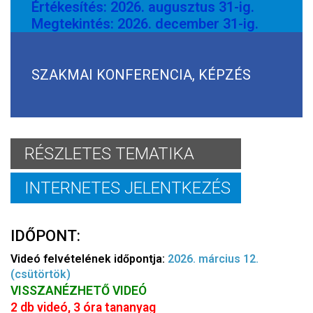
Értékesítés: 2026. augusztus 31-ig.
Megtekintés: 2026. december 31-ig.
SZAKMAI KONFERENCIA, KÉPZÉS
RÉSZLETES TEMATIKA
INTERNETES JELENTKEZÉS
IDŐPONT:
Videó felvételének időpontja:
2026. március 12.
(csütörtök)
VISSZANÉZHETŐ VIDEÓ
2 db videó, 3 óra tananyag