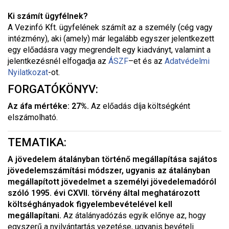
Ki számít ügyfélnek?
A Vezinfó Kft. ügyfelének számít az a személy (cég vagy
intézmény), aki (amely) már legalább egyszer jelentkezett
egy előadásra vagy megrendelt egy kiadványt, valamint a
jelentkezésnél elfogadja az
ÁSZF
–
et és az
Adatvédelmi
Nyilatkozat
-ot.
FORGATÓKÖNYV:
Az áfa mértéke: 27%.
Az előadás díja költségként
elszámolható.
TEMATIKA:
A jövedelem átalányban történő megállapítása sajátos
jövedelemszámítási módszer, ugyanis az átalányban
megállapított jövedelmet a személyi jövedelemadóról
szóló 1995. évi CXVII. törvény által meghatározott
költséghányadok figyelembevételével kell
megállapítani.
Az átalányadózás egyik előnye az, hogy
egyszerű a nyilvántartás vezetése, ugyanis bevételi