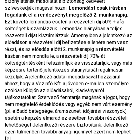
bizonylatának másolatát a biztonság kedvéért
szíveskedjék magával hozni.
Lemondást csak írásban
fogadunk el a rendezvényt megelőző 2. munkanapig
.
Ezt követő lemondás esetén a részvételi díj 50% + áfa
költségét kiszámlázzuk. Lemondás hiányában a teljes
részvételi díjat kiszámlázzuk. Amennyiben a jelentkező az
előadáson a részvételi díj befizetése ellenére nem vesz
részt, és az előadás előtti 2. munkanapig a részvételét
írásban nem mondta le, a részvételi díj 70%-át
költségtérítésként felszámítjuk és visszatartjuk, vagy más
képzésre történő jelentkezés átirányítását rugalmasan
kezeljük. A jelentkező adatai megadásával hozzájárul
ahhoz, hogy a Vezinfó Kft. a jövőben e-mailen személyre
szólóan küldjön az előadásairól, kiadványairól
tájékoztatókat. Szervező fenntartja magának a jogot, hogy
nem megfelelő érdeklődés vagy egyéb nem várt esemény
(pl. előadó betegsége, áramszünet, időjárási viszonyok)
esetén a képzés elmarad ez esetben további részvételi
lehetőséget Jelentkező részére biztosítunk. Jelentkező
ezen túlmenően további anyagi igénnyel ezért nem léphet
fel.