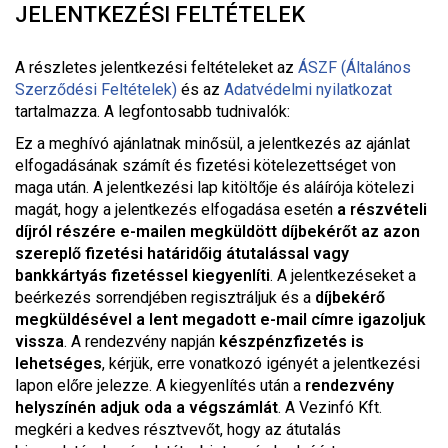
JELENTKEZÉSI FELTÉTELEK
A részletes jelentkezési feltételeket a
z
ÁSZF (Általános
Szerződési Feltételek)
és az
Adatvédelmi nyilatkozat
tartalmazza. A legfontosabb tudnivalók:
Ez a meghívó ajánlatnak minősül, a jelentkezés az ajánlat
elfogadásának számít és fizetési kötelezettséget von
maga után. A jelentkezési lap kitöltője és aláírója kötelezi
magát, hogy a jelentkezés elfogadása esetén
a részvételi
díjról részére e-mailen megküldött díjbekérőt az azon
szereplő fizetési határidőig átutalással vagy
bankkártyás fizetéssel kiegyenlíti
. A jelentkezéseket a
beérkezés sorrendjében regisztráljuk és a
díjbekérő
megküldésével a lent megadott e-mail címre igazoljuk
vissza
. A rendezvény napján
készpénzfizetés is
lehetséges
, kérjük, erre vonatkozó igényét a jelentkezési
lapon előre jelezze. A kiegyenlítés után a
rendezvény
helyszínén adjuk oda a végszámlát
. A Vezinfó Kft.
megkéri a kedves résztvevőt, hogy az átutalás