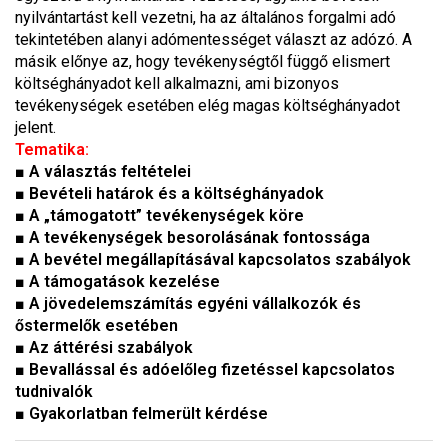
nyilvántartást kell vezetni, ha az általános forgalmi adó
tekintetében alanyi adómentességet választ az adózó. A
másik előnye az, hogy tevékenységtől függő elismert
költséghányadot kell alkalmazni, ami bizonyos
tevékenységek esetében elég magas költséghányadot
jelent.
Tematika:
■ A választás feltételei
■ Bevételi határok és a költséghányadok
■ A „támogatott” tevékenységek köre
■ A tevékenységek besorolásának fontossága
■ A bevétel megállapításával kapcsolatos szabályok
■ A támogatások kezelése
■ A jövedelemszámítás egyéni vállalkozók és
őstermelők esetében
■ Az áttérési szabályok
■ Bevallással és adóelőleg fizetéssel kapcsolatos
tudnivalók
■ Gyakorlatban felmerült kérdése