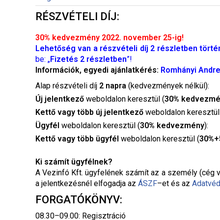
RÉSZVÉTELI DÍJ:
30% kedvezmény 2022. november 25-ig!
Lehetőség van a részvételi díj 2 részletben tört
be: „
Fizetés 2 részletben
”!
Információk, egyedi ajánlatkérés:
Romhányi Andr
Alap részvételi díj
2 napra
(kedvezmények nélkül):
Új jelentkező
weboldalon keresztül (
30% kedvezmé
Kettő vagy több új jelentkező
weboldalon keresztül
Ügyfél
weboldalon keresztül (
30% kedvezmény
):
Kettő vagy több ügyfél
weboldalon keresztül (
30%+
Ki számít ügyfélnek?
A Vezinfó Kft. ügyfelének számít az a személy (cég v
a jelentkezésnél elfogadja az
ÁSZF
–
et és az
Adatvéd
FORGATÓKÖNYV:
08.30–09.00: Regisztráció