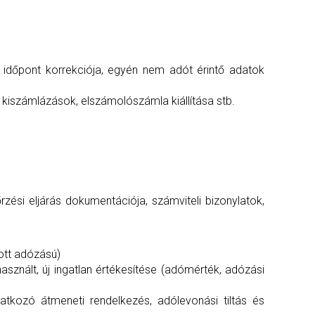
si időpont korrekciója, egyén nem adót érintő adatok
 kiszámlázások, elszámolószámla kiállítása stb.
rzési eljárás dokumentációja, számviteli bizonylatok,
ott adózású)
 használt, új ingatlan értékesítése (adómérték, adózási
atkozó átmeneti rendelkezés, adólevonási tiltás és