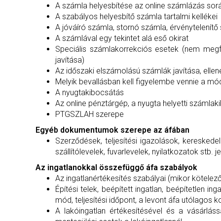
A számla helyesbítése az online számlázás sor
A szabályos helyesbítő számla tartalmi kellékei
A jóváíró számla, stornó számla, érvénytelenítő
A számlával egy tekintet alá eső okirat
Speciális számlakorrekciós esetek (nem megfel
javítása)
Az időszaki elszámolású számlák javítása, elle
Melyik bevallásban kell figyelembe vennie a 
A nyugtakibocsátás
Az online pénztárgép, a nyugta helyetti számla
PTGSZLAH szerepe
Egyéb dokumentumok szerepe az áfában
Szerződések, teljesítési igazolások, kereskede
szállítólevelek, fuvarlevelek, nyilatkozatok stb.
Az ingatlanokkal összefüggő áfa szabályok
Az ingatlanértékesítés szabályai (mikor kötele
Építési telek, beépített ingatlan, beépítetlen i
mód, teljesítési időpont, a levont áfa utólagos k
A lakóingatlan értékesítésével és a vásárlás