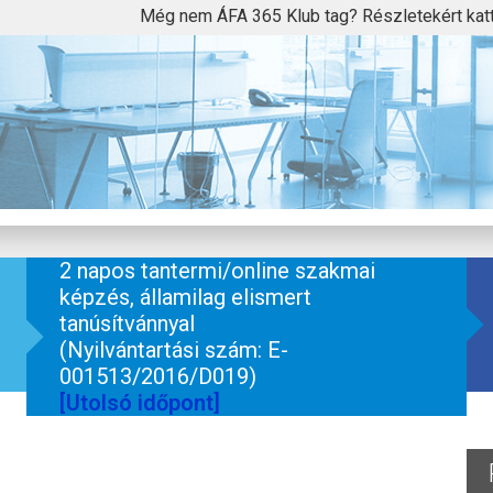
Még nem ÁFA 365 Klub tag? Részletekért kat
2 napos tantermi/online szakmai
képzés, államilag elismert
tanúsítvánnyal
(Nyilvántartási szám: E-
001513/2016/D019)
[Utolsó időpont]