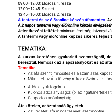
09.00–12.00: Előadás 1. része
12.00–12.45: Szünet
12.45–16.00: Előadás 2. része
A tantermi és az élő/online képzés áfamentes.
Az 
A 2 napos tantermi vagy élő/online képzés elvégzésér
Jelentkezési feltétel:
minimum érettségi bizonyítvá
A tantermi vagy élő/online képzés sikeres teljesí
TEMATIKA:
A kurzus keretében gyakorlati szemszögből, de
keresztül. Nemcsak az alapszabályokat és az álta
Tematika:
Az áfa szerinti minősítés és a számlázás kapcs
Mikor kell az Áfa törvény mikor a Számviteli t
Adóalanyok fogalma
Különös adóalanyiságok (pl az ingatlanértékes
Csoportos adóalanyiság
Áfa köteles, adóztatandó ügyletek
Az ügyletek áfa minősítésének szempontjai