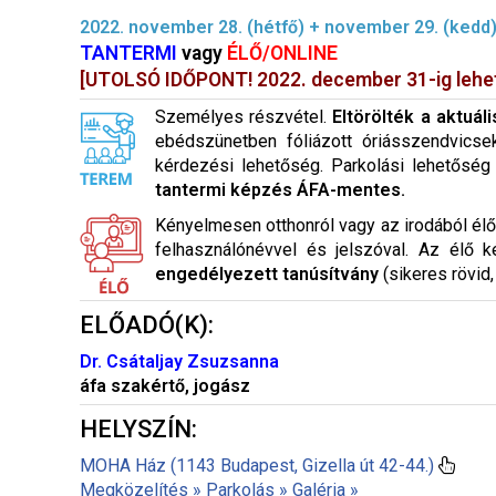
2022. november 28. (hétfő) + november 29. (kedd)
TANTERMI
vagy
ÉLŐ/ONLINE
[UTOLSÓ IDŐPONT! 2022. december 31-ig lehet 
Személyes részvétel.
Eltörölték a aktuál
ebédszünetben fóliázott óriásszendvicse
kérdezési lehetőség. Parkolási lehetőség 
tantermi képzés ÁFA-mentes.
Kényelmesen otthonról vagy az irodából élő k
felhasználónévvel és jelszóval. Az élő 
engedélyezett tanúsítvány
(sikeres rövid
ELŐADÓ(K):
Dr. Csátaljay Zsuzsanna
áfa szakértő, jogász
HELYSZÍN:
MOHA Ház (1143 Budapest, Gizella út 42-44.)
Megközelítés »
Parkolás »
Galéria »