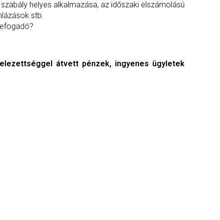
t szabály helyes alkalmazása, az időszaki elszámolású
mlázások stb.
 befogadó?
telezettséggel átvett pénzek, ingyenes ügyletek