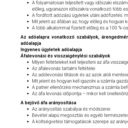
A folyamatosan teljesített vagy időszaki elszá
előleg, ugyanazon időszakra vonatkozó több esed
A fordított adózású ügyletek utáni adófizetés:
Mit jelent az áfában az, hogy előleg és hogyan k
A több alkalommal fizetett előleg és a 100 %-o
Az adóalapra vonatkozó szabályok, árengedmény,
adóalapja
Ingyenes ügyletek adóalapja
Áfalevonási és visszaigénylési szabályok
Milyen feltételeket kell teljesíteni az áfa vissz
Az áfalevonás tartalmi feltételei
Az adólevonási tiltások és az azok alóli mentes
Mit jelent és hogyan kell igazolni a számla ga
A patner ellenőrzési mechanizmus a számla be
Az áfa levonás időpontja – mikor kell önellenőri
A bejövő áfa arányosítása
Az arányosítás szabályai és módszerei
Bevétel alapú megosztás és egyéb természetes
A költségvetési támogatások szerepe az arány