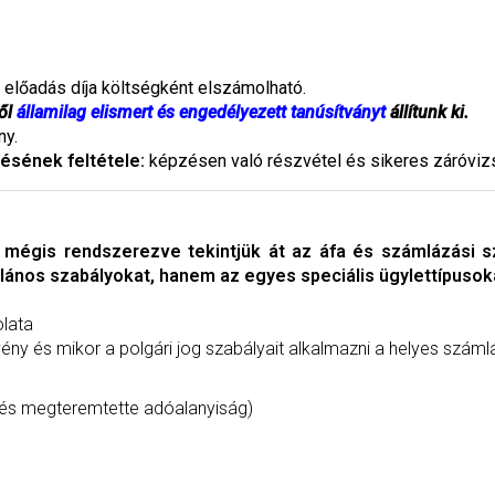
előadás díja költségként elszámolható.
ől
államilag elismert és engedélyezett tanúsítványt
állítunk ki.
ny.
tésének feltétele:
képzésen való részvétel és sikeres záróvizsg
 mégis rendszerezve tekintjük át az áfa és számlázási 
lános szabályokat, hanem az egyes speciális ügylettípusok
olata
örvény és mikor a polgári jog szabályait alkalmazni a helyes sz
ítés megteremtette adóalanyiság)