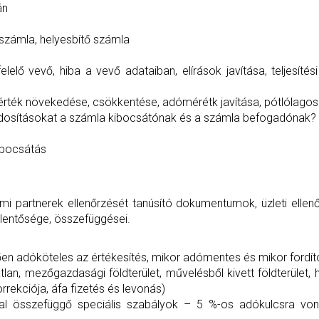
án
 számla, helyesbítő számla
elő vevő, hiba a vevő adataiban, elírások javítása, teljesíté
nérték növekedése, csökkentése, adómérétk javítása, pótlólagos
módosításokat a számla kibocsátónak és a számla befogadónak?
kibocsátás
lmi partnerek ellenőrzését tanúsító dokumentumok, üzleti ellenő
 jelentősége, összefüggései.
zően adóköteles az értékesítés, mikor adómentes és mikor fordít
ngatlan, mezőgazdasági földterület, művelésből kivett földterület,
orrekciója, áfa fizetés és levonás)
sal összefüggő speciális szabályok – 5 %-os adókulcsra von