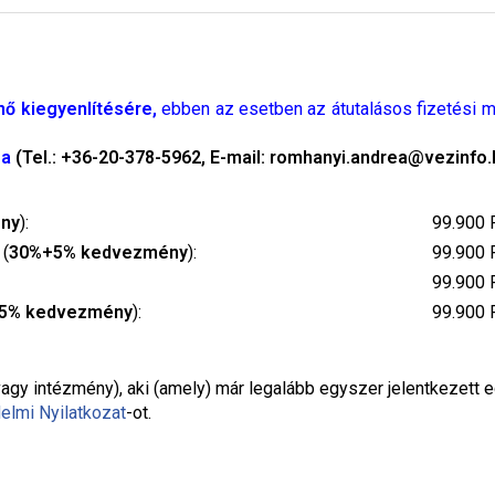
énő kiegyenlítésére,
ebben az esetben az átutalásos fizetési 
ea
(Tel.: +36-20-378-5962, E-mail: romhanyi.andrea@vezinfo.
ny
):
99.900 
 (
30%+5% kedvezmény
):
99.900 
99.900 
5% kedvezmény
):
99.900 
agy intézmény), aki (amely) már legalább egyszer jelentkezett 
elmi Nyilatkozat
-ot.