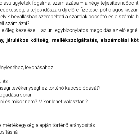
molású ügyletek fogalma, számlázása – a négy teljesítési időpon
ékesség, a teljes időszaki díj előre fizetése, pótlólagos kiszá
 melyik bevallásban szerepelteti a számlakibocsátó és a számla
ell számlázni?
s előleg kezelése – az ún. egybizonylatos megoldás az előlegnél
 járulékos költség, mellékszolgáltatás, elszámolási kö
aigényléséhez, levonásához
ülés
zdasági tevékenységhez történő kapcsolódását?
fogadása során
zni és mikor nem? Mikor lehet választani?
 mértékegység alapján történő arányosítás
osításnál