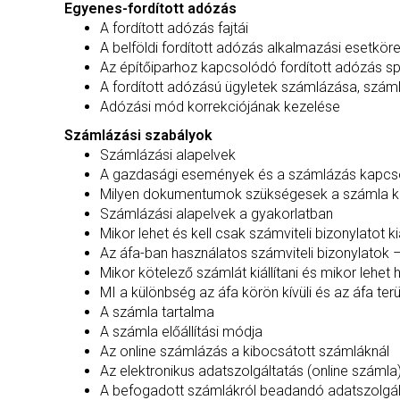
Egyenes-fordított adózás
A fordított adózás fajtái
A belföldi fordított adózás alkalmazási esetköre
Az építőiparhoz kapcsolódó fordított adózás sp
A fordított adózású ügyletek számlázása, száml
Adózási mód korrekciójának kezelése
Számlázási szabályok
Számlázási alapelvek
A gazdasági események és a számlázás kapcs
Milyen dokumentumok szükségesek a számla kiá
Számlázási alapelvek a gyakorlatban
Mikor lehet és kell csak számviteli bizonylatot kiá
Az áfa-ban használatos számviteli bizonylatok – m
Mikor kötelező számlát kiállítani és mikor lehet 
MI a különbség az áfa körön kívüli és az áfa terü
A számla tartalma
A számla előállítási módja
Az online számlázás a kibocsátott számláknál
Az elektronikus adatszolgáltatás (online számla) 
A befogadott számlákról beadandó adatszolgálta