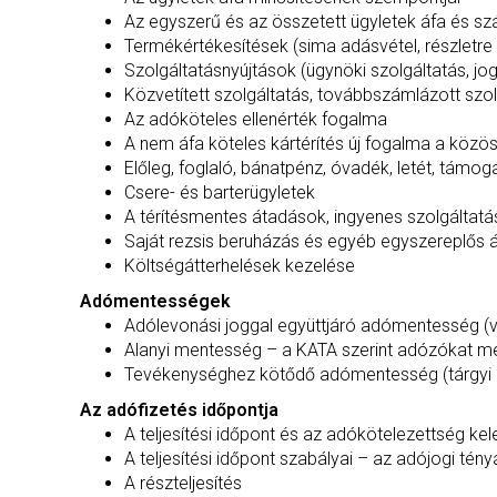
Az egyszerű és az összetett ügyletek áfa és szá
Termékértékesítések (sima adásvétel, részletre el
Szolgáltatásnyújtások (ügynöki szolgáltatás, j
Közvetített szolgáltatás, továbbszámlázott szo
Az adóköteles ellenérték fogalma
A nem áfa köteles kártérítés új fogalma a közös
Előleg, foglaló, bánatpénz, óvadék, letét, támo
Csere- és barterügyletek
A térítésmentes átadások, ingyenes szolgáltatá
Saját rezsis beruházás és egyéb egyszereplős á
Költségátterhelések kezelése
Adómentességek
Adólevonási joggal együttjáró adómentesség (
Alanyi mentesség – a KATA szerint adózókat m
Tevékenységhez kötődő adómentesség (tárgyi
Az adófizetés időpontja
A teljesítési időpont és az adókötelezettség ke
A teljesítési időpont szabályai – az adójogi té
A részteljesítés