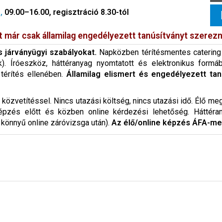
,
09.00–16.00, regisztráció 8.30-tól
már csak államilag engedélyezett tanúsítványt szerezni
is járványügyi szabályokat.
Napközben térítésmentes catering 
k). Íróeszköz, háttéranyag nyomtatott és elektronikus formá
térítés ellenében.
Államilag elismert és engedélyezett tan
özvetítéssel. Nincs utazási költség, nincs utazási idő. Élő megt
képzés előtt és közben online kérdezési lehetőség. Háttéra
, könnyű online záróvizsga után).
Az élő/online képzés ÁFA-me