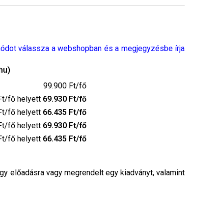
módot válassza a webshopban és a megjegyzésbe írja
hu)
99.900 Ft/fő
Ft/fő helyett
69.930 Ft/fő
Ft/fő helyett
66.435 Ft/fő
Ft/fő helyett
69.930 Ft/fő
Ft/fő helyett
66.435 Ft/fő
egy előadásra vagy megrendelt egy kiadványt, valamint