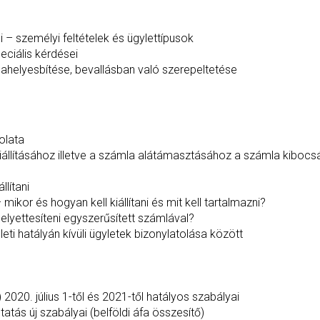
i – személyi feltételek és ügylettípusok
eciális kérdései
ahelyesbítése, bevallásban való szerepeltetése
olata
llításához illetve a számla alátámasztásához a számla kibocs
llítani
ikor és hogyan kell kiállítani és mit kell tartalmazni?
helyettesíteni egyszerűsített számlával?
leti hatályán kívüli ügyletek bizonylatolása között
2020. július 1-től és 2021-től hatályos szabályai
tás új szabályai (belföldi áfa összesítő)