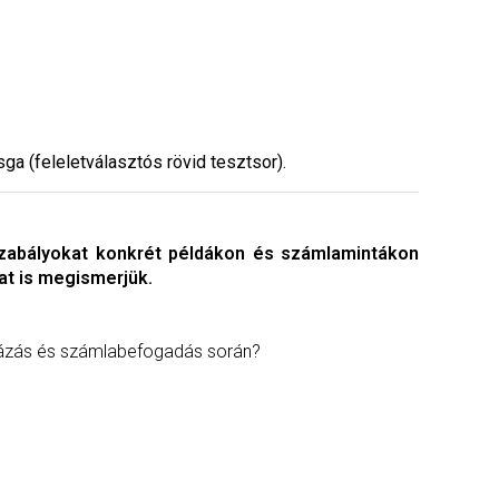
a (feleletválasztós rövid tesztsor).
szabályokat konkrét példákon és számlamintákon
at is megismerjük.
ámlázás és számlabefogadás során?