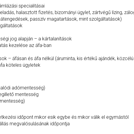
mlázási specialitásai
adás, halasztott fizetés, bizományi ügylet, zártvégű lízing, zálo
ogátengedések, passzív magatartások, mint szolgáltatások)
lgáltatások
ségi jog alapján – a kártalanítások
gatás kezelése az áfa-ban
sok – áfásan és áfa nélkül (áruminta, kis értékű ajándék, közc
fa köteles ügyletek
valódi adómentesség)
egillető mentesség
 mentesség)
letkezési időpont mikor esik egybe és mikor válik el egymástól
nyállás megvalósulásának időpontja