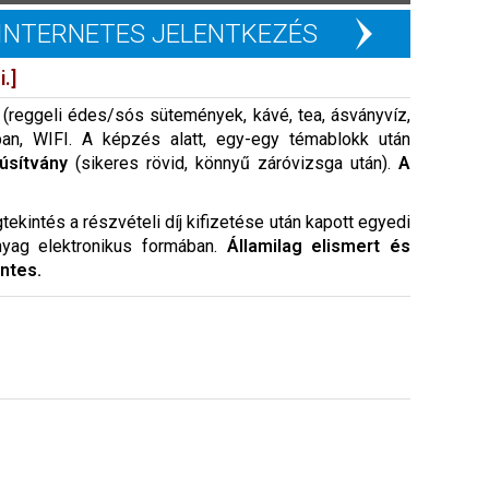
INTERNETES JELENTKEZÉS
.]
(reggeli édes/sós sütemények, kávé, tea, ásványvíz,
ban, WIFI. A képzés alatt, egy-egy témablokk után
úsítvány
(sikeres rövid, könnyű záróvizsga után).
A
ekintés a részvételi díj kifizetése után kapott egyedi
nyag elektronikus formában.
Államilag elismert és
ntes.