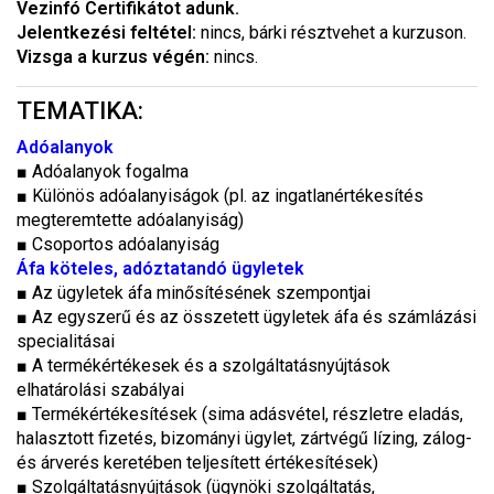
Vezinfó Certifikátot adunk.
Jelentkezési feltétel:
nincs, bárki résztvehet a kurzuson.
Vizsga a kurzus végén:
nincs.
TEMATIKA:
Adóalanyok
■
Adóalanyok fogalma
■
Különös adóalanyiságok (pl. az ingatlanértékesítés
megteremtette adóalanyiság)
■
Csoportos adóalanyiság
Áfa köteles, adóztatandó ügyletek
■
Az ügyletek áfa minősítésének szempontjai
■
Az egyszerű és az összetett ügyletek áfa és számlázási
specialitásai
■
A termékértékesek és a szolgáltatásnyújtások
elhatárolási szabályai
■
Termékértékesítések (sima adásvétel, részletre eladás,
halasztott fizetés, bizományi ügylet, zártvégű lízing, zálog-
és árverés keretében teljesített értékesítések)
■
Szolgáltatásnyújtások (ügynöki szolgáltatás,