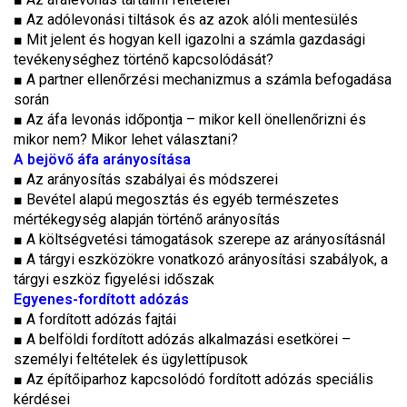
■
Az adólevonási tiltások és az azok alóli mentesülés
■
Mit jelent és hogyan kell igazolni a számla gazdasági
tevékenységhez történő kapcsolódását?
■
A partner ellenőrzési mechanizmus a számla befogadása
során
■
Az áfa levonás időpontja – mikor kell önellenőrizni és
mikor nem? Mikor lehet választani?
A bejövő áfa arányosítása
■
Az arányosítás szabályai és módszerei
■
Bevétel alapú megosztás és egyéb természetes
mértékegység alapján történő arányosítás
■
A költségvetési támogatások szerepe az arányosításnál
■
A tárgyi eszközökre vonatkozó arányosítási szabályok, a
tárgyi eszköz figyelési időszak
Egyenes-fordított adózás
■
A fordított adózás fajtái
■
A belföldi fordított adózás alkalmazási esetkörei –
személyi feltételek és ügylettípusok
■
Az építőiparhoz kapcsolódó fordított adózás speciális
kérdései