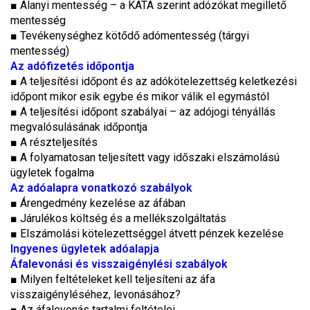
■
Alanyi mentesség – a KATA szerint adózókat megillető
mentesség
■
Tevékenységhez kötődő adómentesség (tárgyi
mentesség)
Az adófizetés időpontja
■
A teljesítési időpont és az adókötelezettség keletkezési
időpont mikor esik egybe és mikor válik el egymástól
■
A teljesítési időpont szabályai – az adójogi tényállás
megvalósulásának időpontja
■
A részteljesítés
■
A folyamatosan teljesített vagy időszaki elszámolású
ügyletek fogalma
Az adóalapra vonatkozó szabályok
■
Árengedmény kezelése az áfában
■
Járulékos költség és a mellékszolgáltatás
■
Elszámolási kötelezettséggel átvett pénzek kezelése
Ingyenes ügyletek adóalapja
Áfalevonási és visszaigénylési szabályok
■
Milyen feltételeket kell teljesíteni az áfa
visszaigényléséhez, levonásához?
■
Az áfalevonás tartalmi feltételei