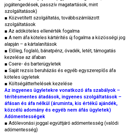
jogátengedések, passzív magatartások, mint
szolgáltatások)
■
Közvetített szolgáltatás, továbbszámlázott
szolgáltatások
■
Az adóköteles ellenérték fogalma
■
A nem áfa köteles kártérítés új fogalma a közösségi jog
alapján – a kártalanítások
■
Előleg, foglaló, bánatpénz, óvadék, letét, támogatás
kezelése az áfaban
■
Csere- és barterügyletek
■
Saját rezsis beruházás és egyéb egyszereplős áfa
köteles ügyletek
■
Költségátterhelések kezelése
Az ingyenes ügyletekre vonatkozó áfa szabályok –
térítésmentes átadások, ingyenes szolgáltatások –
áfásan és áfa nélkül (áruminta, kis értékű ajándék,
közcélú adomány és egyéb nem áfás ügyletek)
Adómentességek
■
Adólevonási joggal együttjáró adómentesség (valódi
adómentesség)