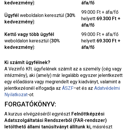
kedvezmény
):
áfa/fő
99.000 Ft + áfa/fő
Ügyfél
weboldalon keresztül (
30%
helyett
69.300 Ft +
kedvezmény
):
áfa/fő
Kettő vagy több ügyfél
99.000 Ft + áfa/fő
weboldalon keresztül (
30%
helyett
69.300 Ft +
kedvezmény
):
áfa/fő
Ki számít ügyfélnek?
A Vezinfó Kft. ügyfelének számít az a személy (cég vagy
intézmény), aki (amely) már legalább egyszer jelentkezett
egy előadásra vagy megrendelt egy kiadványt, valamint a
jelentkezésnél elfogadja az
ÁSZF
–
et és az
Adatvédelmi
Nyilatkozat
-ot.
FORGATÓKÖNYV:
A kurzus elvégzéséről egyrészt
Felnőttképzési
Adatszolgáltatási Rendszerből (FAR-rendszer)
letölthető
állami tanúsítványt állítunk ki
,
másrészt