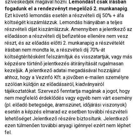
szíveskedjék magával hozni.
Lemondást csak írásban
fogadunk el a rendezvényt megelőző 2. munkanapig
.
Ezt követő lemondás esetén a részvételi díj 50% + áfa
költségét kiszámlázzuk. Lemondás hiányában a teljes
részvételi díjat kiszámlázzuk. Amennyiben a jelentkező az
előadáson a részvételi díj befizetése ellenére nem vesz
részt, és az előadás előtti 2. munkanapig a részvételét
írásban nem mondta le, a részvételi díj 70%-át
költségtérítésként felszámítjuk és visszatartjuk, vagy más
képzésre történő jelentkezés átirányítását rugalmasan
kezeljük. A jelentkező adatai megadásával hozzájárul
ahhoz, hogy a Vezinfó Kft. a jövőben e-mailen személyre
szólóan küldjön az előadásairól, kiadványairól
tájékoztatókat. Szervező fenntartja magának a jogot, hogy
nem megfelelő érdeklődés vagy egyéb nem várt esemény
(pl. előadó betegsége, áramszünet, időjárási viszonyok)
esetén a képzés elmarad ez esetben további részvételi
lehetőséget Jelentkező részére biztosítunk. Jelentkező
ezen túlmenően további anyagi igénnyel ezért nem léphet
fel.