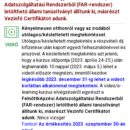
Adatszolgáltatási Rendszerből (FAR-rendszer)
letölthető
állami tanúsítványt állítunk ki
, másrészt
Vezinfó Certifikátot adunk.
Kényelmesen otthonról vagy az irodából
utólagos/késleltetett megtekintéssel.
Utólagos/késleltetett megtekintés a részvételi díj
kifizetése után kapott egyedi felhasználónévvel és
jelszóval. A késleltetett megtekintés azt jelenti,
hogy a kurzus időpontja (2023. április 24-25.) után
leghamarabb 10 nappal (2023. május 5.) lehet a
videót először megnézni, innentől kezdve
legkésőbb 2023. december 31-ig lehet a videót
korlátlan alkalommal megtekinteni.
A videó/e-
learning kurzus elvégzéséről egyrészt a
Felnőttképzési Adatszolgáltatási Rendszerből
(FAR-rendszer) letölthető
állami tanúsítványt
állítunk ki
, másrészt Vezinfó Certifikátot
adunk.
Nincs vizsga!
Fontos!
Az értékesítés 2023. szeptember 30-án