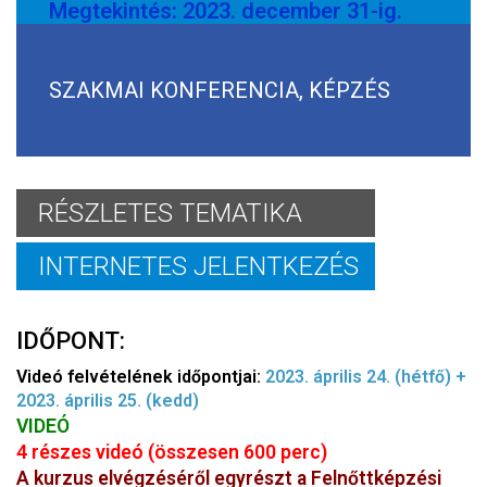
Megtekintés: 2023. december 31-ig.
SZAKMAI KONFERENCIA, KÉPZÉS
RÉSZLETES TEMATIKA
INTERNETES JELENTKEZÉS
IDŐPONT:
Videó felvételének időpontjai:
2023. április 24. (hétfő) +
2023. április 25. (kedd)
VIDEÓ
4 részes videó (összesen 600 perc)
A kurzus elvégzéséről egyrészt a Felnőttképzési