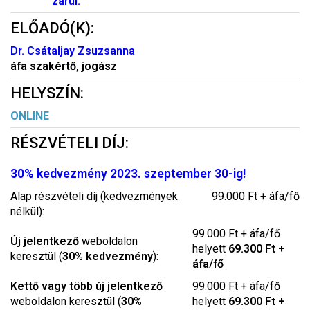
zárul.
ELŐADÓ(K):
Dr. Csátaljay Zsuzsanna
áfa szakértő, jogász
HELYSZÍN:
ONLINE
RÉSZVÉTELI DÍJ:
30% kedvezmény 2023. szeptember 30-ig!
Alap részvételi díj (kedvezmények
99.000 Ft + áfa/fő
nélkül):
99.000 Ft + áfa/fő
Új jelentkező
weboldalon
helyett
69.300 Ft +
keresztül (
30% kedvezmény
):
áfa/fő
Kettő vagy több új jelentkező
99.000 Ft + áfa/fő
weboldalon keresztül (
30%
helyett
69.300 Ft +