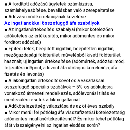
■
A fordított adózású ügyletek számlázása,
számlahelyesbítése, bevallásban való szerepeltetése
■
Adózási mód korrekciójának kezelése
Az ingatlanokkal összefüggő áfa szabályok
■
Az ingatlanértékesítés szabályai (mikor kötelezően
adóköteles az értékesítés, mikor adómentes és mikor
fordított adózású)
■
Építési telek, beépített ingatlan, beépítetlen ingatlan,
mezőgazdasági földterület, művelésből kivett földterület,
használt, új ingatlan értékesítése (adómérték, adózási mód,
teljesítési időpont, a levont áfa utólagos korrekciója, áfa
fizetés és levonás)
■
A lakóingatlan értékesítésével és a vásárlással
összefüggő speciális szabályok – 5%-os adókulcsra
vonatkozó átmeneti rendelkezés, adólevonási tiltás és
mentesülési esetek a lakóingatlannál
■
Adókötelezettség választása és az öt éves szabály
■
Mikor merül fel pótlólag áfa visszafizetési kötelezettség
adómentes ingatlanértékesítésnél? És mikor lehet pótlólag
áfát visszaigényelni az ingatlan eladása során?