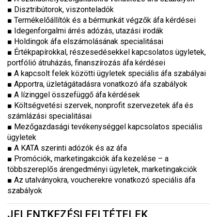
■
Disztribútorok, viszonteladók
■
Termékelőállítók és a bérmunkát végzők áfa kérdései
■
Idegenforgalmi árrés adózás, utazási irodák
■
Holdingok áfa elszámolásának specialitásai
■
Értékpapírokkal, részesedésekkel kapcsolatos ügyletek,
portfólió átruházás, finanszírozás áfa kérdései
■
A kapcsolt felek közötti ügyletek speciális áfa szabályai
■
Apportra, üzletágátadásra vonatkozó áfa szabályok
■
A lízinggel összefüggő áfa kérdések
■
Költségvetési szervek, nonprofit szervezetek áfa és
számlázási specialitásai
■
Mezőgazdasági tevékenységgel kapcsolatos speciális
ügyletek
■
A KATA szerinti adózók és az áfa
■
Promóciók, marketingakciók áfa kezelése – a
többszereplős árengedményi ügyletek, marketingakciók
■
Az utalványokra, voucherekre vonatkozó speciális áfa
szabályok
JELENTKEZÉSI FELTÉTELEK