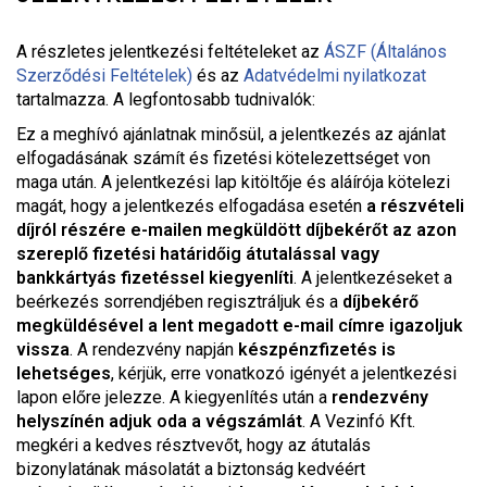
A részletes jelentkezési feltételeket a
z
ÁSZF (Általános
Szerződési Feltételek)
és az
Adatvédelmi nyilatkozat
tartalmazza. A legfontosabb tudnivalók:
Ez a meghívó ajánlatnak minősül, a jelentkezés az ajánlat
elfogadásának számít és fizetési kötelezettséget von
maga után. A jelentkezési lap kitöltője és aláírója kötelezi
magát, hogy a jelentkezés elfogadása esetén
a részvételi
díjról részére e-mailen megküldött díjbekérőt az azon
szereplő fizetési határidőig átutalással vagy
bankkártyás fizetéssel kiegyenlíti
. A jelentkezéseket a
beérkezés sorrendjében regisztráljuk és a
díjbekérő
megküldésével a lent megadott e-mail címre igazoljuk
vissza
. A rendezvény napján
készpénzfizetés is
lehetséges
, kérjük, erre vonatkozó igényét a jelentkezési
lapon előre jelezze. A kiegyenlítés után a
rendezvény
helyszínén adjuk oda a végszámlát
. A Vezinfó Kft.
megkéri a kedves résztvevőt, hogy az átutalás
bizonylatának másolatát a biztonság kedvéért