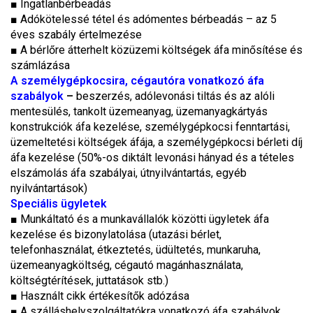
■
Ingatlanbérbeadás
■
Adókötelessé tétel és adómentes bérbeadás – az 5
éves szabály értelmezése
■
A bérlőre átterhelt közüzemi költségek áfa minősítése és
számlázása
A személygépkocsira, cégautóra vonatkozó áfa
szabályok
–
beszerzés, adólevonási tiltás és az alóli
mentesülés, tankolt üzemeanyag, üzemanyagkártyás
konstrukciók áfa kezelése, személygépkocsi fenntartási,
üzemeltetési költségek áfája, a személygépkocsi bérleti díj
áfa kezelése (50%-os diktált levonási hányad és a tételes
elszámolás áfa szabályai, útnyilvántartás, egyéb
nyilvántartások)
Speciális ügyletek
■
Munkáltató és a munkavállalók közötti ügyletek áfa
kezelése és bizonylatolása (utazási bérlet,
telefonhasználat, étkeztetés, üdültetés, munkaruha,
üzemeanyagköltség, cégautó magánhasználata,
költségtérítések, juttatások stb.)
■
Használt cikk értékesítők adózása
■
A szálláshelyszolgáltatókra vonatkozó áfa szabályok