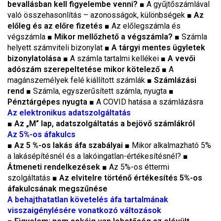
bevallásban kell figyelembe venni?
■ A gyűjtőszámlával
való összehasonlítás – azonosságok, különbségek ■
Az
előleg és az előre fizetés
■ Az előlegszámla és
végszámla ■
Mikor mellőzhető a végszámla?
■ Számla
helyett számviteli bizonylat ■
A tárgyi mentes ügyletek
bizonylatolása
■ A számla tartalmi kellékei ■
A vevői
adószám szerepeltetése mikor kötelező
■ A
magánszemélyek felé kiállított számlák ■
Számlázási
rend
■ Számla, egyszerűsített számla, nyugta ■
Pénztárgépes nyugta
■ A COVID hatása a számlázásra
Az elektronikus adatszolgáltatás
■
Az „M” lap, adatszolgáltatás a bejövő számlákról
Az 5%-os áfakulcs
■
Az 5 %-os lakás áfa szabályai
■ Mikor alkalmazható 5%
a lakásépítésnél és a lakóingatlan-értékesítésnél? ■
Átmeneti rendelkezések
■ Az 5%-os éttermi
szolgáltatás ■
Az elvitelre történő értékesítés 5%-os
áfakulcsának megszűnése
A behajthatatlan követelés áfa tartalmának
visszaigénylésére vonatkozó változások