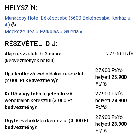
HELYSZÍN:
Munkácsy Hotel Békéscsaba (5600 Békéscsaba, Kórház u.
4.)
Megközelítés »
Parkolás »
Galéria »
RÉSZVÉTELI DÍJ:
Alap részvételi díj
2 napra
27.900 Ft/fő
(kedvezmények nélkül):
27.900 Ft/fő
Új jelentkező
weboldalon keresztül
helyett
25.900
(
2.000 Ft kedvezmény
):
Ft/fő
Kettő vagy több új jelentkező
27.900 Ft/fő
weboldalon keresztül (
3.000 Ft
helyett
24.900
kedvezmény
):
Ft/fő
27.900 Ft/fő
Ügyfél
weboldalon keresztül (
4.000 Ft
helyett
23.900
kedvezmény
):
Ft/fő