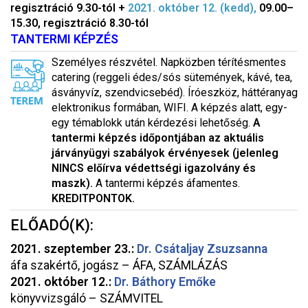
regisztráció 9.30-tól +
2021. október 12. (kedd),
09.00–
15.30, regisztráció 8.30-tól
TANTERMI KÉPZÉS
Személyes részvétel. Napközben térítésmentes
catering (reggeli édes/sós sütemények, kávé, tea,
ásványvíz, szendvicsebéd). Íróeszköz, háttéranyag
elektronikus formában, WIFI. A képzés alatt, egy-
egy témablokk után kérdezési lehetőség.
A
tantermi képzés időpontjában az aktuális
járványügyi szabályok érvényesek (jelenleg
NINCS előírva védettségi igazolvány és
maszk).
A tantermi képzés áfamentes.
KREDITPONTOK.
ELŐADÓ(K):
2021. szeptember 23.:
Dr. Csátaljay Zsuzsanna
áfa szakértő, jogász – ÁFA, SZÁMLÁZÁS
2021. október 12.:
Dr. Báthory Emőke
könyvvizsgáló – SZÁMVITEL