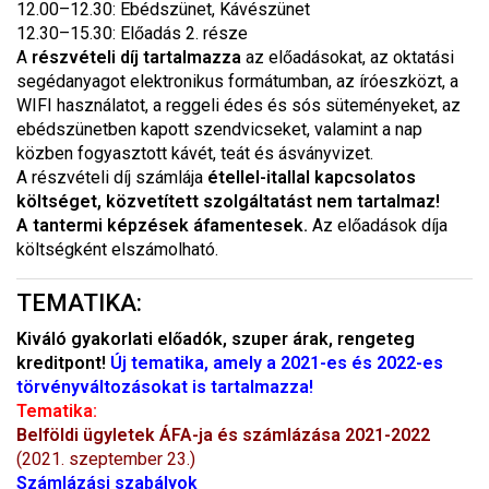
12.00–12.30: Ebédszünet, Kávészünet
12.30–15.30: Előadás 2. része
A
részvételi díj tartalmazza
az előadásokat, az oktatási
segédanyagot elektronikus formátumban, az íróeszközt, a
WIFI használatot, a reggeli édes és sós süteményeket, az
ebédszünetben kapott szendvicseket, valamint a nap
közben fogyasztott kávét, teát és ásványvizet.
A részvételi díj számlája
étellel-itallal kapcsolatos
költséget, közvetített szolgáltatást nem tartalmaz!
A tantermi képzések áfamentesek.
Az előadások díja
költségként elszámolható.
TEMATIKA:
Kiváló gyakorlati előadók, szuper árak, rengeteg
kreditpont!
Új tematika, amely a 2021-es és 2022-es
törvényváltozásokat is tartalmazza!
Tematika:
Belföldi ügyletek ÁFA-ja és számlázása 2021-2022
(2021. szeptember 23.)
Számlázási szabályok