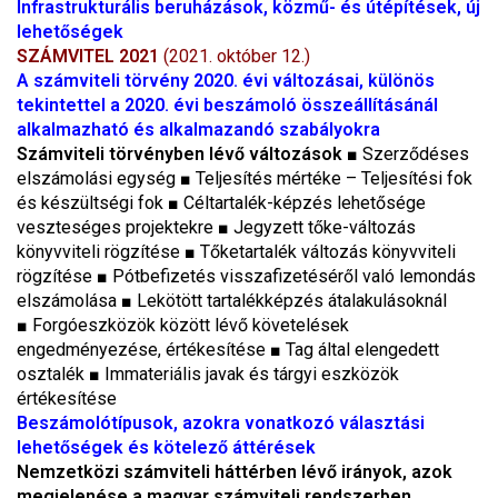
Infrastrukturális beruházások, közmű- és útépítések, új
lehetőségek
SZÁMVITEL 2021
(2021. október 12.)
A számviteli törvény 2020. évi változásai, különös
tekintettel a 2020. évi beszámoló összeállításánál
alkalmazható és alkalmazandó szabályokra
Számviteli törvényben lévő változások
■
Szerződéses
elszámolási egység
■
Teljesítés mértéke – Teljesítési fok
és készültségi fok
■
Céltartalék-képzés lehetősége
veszteséges projektekre
■
Jegyzett tőke-változás
könyvviteli rögzítése
■
Tőketartalék változás könyvviteli
rögzítése
■
Pótbefizetés visszafizetéséről való lemondás
elszámolása
■
Lekötött tartalékképzés átalakulásoknál
■
Forgóeszközök között lévő követelések
engedményezése, értékesítése
■
Tag által elengedett
osztalék
■
Immateriális javak és tárgyi eszközök
értékesítése
Beszámolótípusok, azokra vonatkozó választási
lehetőségek és kötelező áttérések
Nemzetközi számviteli háttérben lévő irányok, azok
megjelenése a magyar számviteli rendszerben