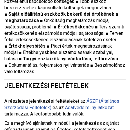
közvetlenül kapcsolódó költségek
■
Több eszköz
beszerzéséhez kapcsolható költségek megosztása
■
Saját előállítású eszközök bekerülési értékének a
meghatározása
■
Önköltség meghatározás módja,
sajátosságai, problémái
■
Értékcsökkenés
■
Terv szerinti
értékcsökkenés elszámolás módjai, sajátosságai
■
Terven
felüli értékcsökkenés elszámolásának kötelező esetei
■
Értékhelyesbítés
■
Piaci érték meghatározásának
módjai
■
Értékhelyesbítés elszámolásának szabályai,
hatása
■
Tárgyi eszközök nyilvántartása, leltározása
■
Dokumentálás, folyamatos nyilvántartás
■
Beszámolóhoz
való leltározás
JELENTKEZÉSI FELTÉTELEK
A részletes jelentkezési feltételeket a
z
ÁSZF (Általános
Szerződési Feltételek)
és az
Adatvédelmi nyilatkozat
tartalmazza. A legfontosabb tudnivalók:
Ez a meghívó ajánlatnak minősül, a jelentkezés az ajánlat
elfogadásának számít és fizetési kötelezettséget von