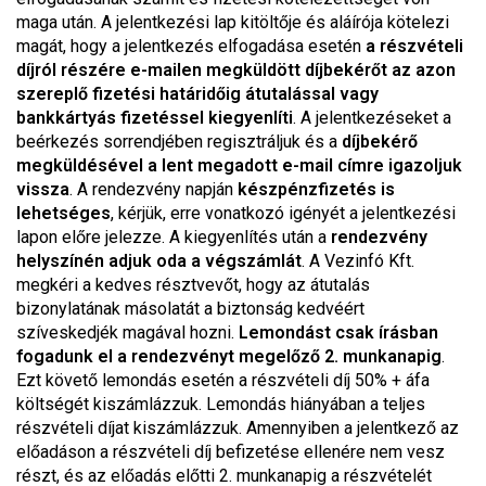
maga után. A jelentkezési lap kitöltője és aláírója kötelezi
magát, hogy a jelentkezés elfogadása esetén
a részvételi
díjról részére e-mailen megküldött díjbekérőt az azon
szereplő fizetési határidőig átutalással vagy
bankkártyás fizetéssel kiegyenlíti
. A jelentkezéseket a
beérkezés sorrendjében regisztráljuk és a
díjbekérő
megküldésével a lent megadott e-mail címre igazoljuk
vissza
. A rendezvény napján
készpénzfizetés is
lehetséges
, kérjük, erre vonatkozó igényét a jelentkezési
lapon előre jelezze. A kiegyenlítés után a
rendezvény
helyszínén adjuk oda a végszámlát
. A Vezinfó Kft.
megkéri a kedves résztvevőt, hogy az átutalás
bizonylatának másolatát a biztonság kedvéért
szíveskedjék magával hozni.
Lemondást csak írásban
fogadunk el a rendezvényt megelőző 2. munkanapig
.
Ezt követő lemondás esetén a részvételi díj 50% + áfa
költségét kiszámlázzuk. Lemondás hiányában a teljes
részvételi díjat kiszámlázzuk. Amennyiben a jelentkező az
előadáson a részvételi díj befizetése ellenére nem vesz
részt, és az előadás előtti 2. munkanapig a részvételét