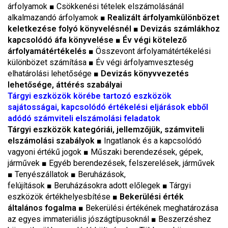
árfolyamok
■
Csökkenési tételek elszámolásánál
alkalmazandó árfolyamok
■
Realizált árfolyamkülönbözet
keletkezése folyó könyvelésnél
■
Devizás számlákhoz
kapcsolódó áfa könyvelése ■ Év végi kötelező
árfolyamátértékelés ■
Összevont árfolyamátértékelési
különbözet számítása
■
Év végi árfolyamveszteség
elhatárolási lehetősége
■
Devizás könyvvezetés
lehetősége, áttérés szabályai
Tárgyi eszközök körébe tartozó eszközök
sajátosságai, kapcsolódó értékelési eljárások ebből
adódó számviteli elszámolási feladatok
Tárgyi eszközök kategóriái, jellemzőjük, számviteli
elszámolási szabályok
■
Ingatlanok és a kapcsolódó
vagyoni értékű jogok
■
Műszaki berendezések, gépek,
járművek
■
Egyéb berendezések, felszerelések, járművek
■
Tenyészállatok
■
Beruházások,
felújítások
■
Beruházásokra adott előlegek
■
Tárgyi
eszközök értékhelyesbítése
■
Bekerülési érték
általános fogalma
■
Bekerülési értékének meghatározása
az egyes immateriális jószágtípusoknál
■
Beszerzéshez