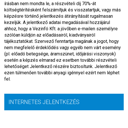
írásban nem mondta le, a részvételi díj 70%-át
költségtérítésként felszámítjuk és visszatartjuk, vagy más
képzésre történő jelentkezés átirányítását rugalmasan
kezeljük. A jelentkező adatai megadásával hozzájárul
ahhoz, hogy a Vezinfó Kft. a jövőben e-mailen személyre
szólóan küldjön az előadásairól, kiadványairól
tájékoztatókat. Szervező fenntartja magának a jogot, hogy
nem megfelelő érdeklődés vagy egyéb nem várt esemény
(pl. előadó betegsége, áramszünet, időjárási viszonyok)
esetén a képzés elmarad ez esetben további részvételi
lehetőséget Jelentkező részére biztosítunk. Jelentkező
ezen túlmenően további anyagi igénnyel ezért nem léphet
fel.
INTERNETES JELENTKEZÉS