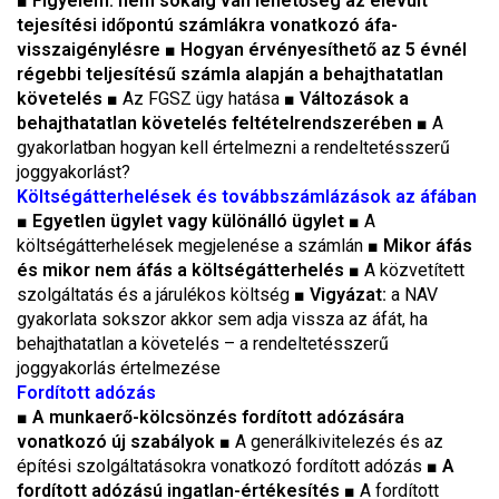
■
Figyelem: nem sokáig van lehetőség az elévült
tejesítési időpontú számlákra vonatkozó áfa-
visszaigénylésre
■
Hogyan érvényesíthető az 5 évnél
régebbi teljesítésű számla alapján a behajthatatlan
követelés
■ Az FGSZ ügy hatása ■
Változások a
behajthatatlan követelés feltételrendszerében
■ A
gyakorlatban hogyan kell értelmezni a rendeltetésszerű
joggyakorlást?
Költségátterhelések és továbbszámlázások az áfában
■
Egyetlen ügylet vagy különálló ügylet
■ A
költségátterhelések megjelenése a számlán ■
Mikor áfás
és mikor nem áfás a költségátterhelés
■ A közvetített
szolgáltatás és a járulékos költség ■
Vigyázat:
a NAV
gyakorlata sokszor akkor sem adja vissza az áfát, ha
behajthatatlan a követelés – a rendeltetésszerű
joggyakorlás értelmezése
Fordított adózás
■
A munkaerő-kölcsönzés fordított adózására
vonatkozó új szabályok
■ A generálkivitelezés és az
építési szolgáltatásokra vonatkozó fordított adózás ■
A
fordított adózású ingatlan-értékesítés
■ A fordított