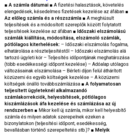
■
A számla dátumai
■ A fizetési halasztások, követelés
elengedések, késedelmes fizetések kezelése az áfában ■
Az előleg számla és a részszámla
■ A meghiúsult
teljesítések és a módosított szereplők között folytatott
teljesítések kezelése az áfában ■
Időszaki elszámolású
számlák kiállítása, módosítása, elszámoló számlák,
pótlólagos kiterhelések:
– Időszaki elszámolás fogalma,
elhatárolása a részteljesítéstől – Időszaki elszámolás alá
tartozó ügyleti kör – Teljesítés időpontjának meghatározása
(több esedékességi időpont kezelése) – Adóalap utólagos
változásainak elszámolása – Bérleti díjon felül áthárított
közüzemi és egyéb költségek kezelése – A közüzemi
költségek önálló továbbszámlázása ■
A folyamatosan
teljesített ügyleteknél alkalmazandó
számlakorrekciók, helyesbítések, pótlólagos
kiszámlázások áfa kezelése és számlázása az új
rendszerben
■ Mikor kell új számla, mikor kell helyesbítő
számla és milyen adatok szerepelnek ezeken a
bizonylatokon (teljesítési időpont, esedékesség,
bevallásban történő szerepeltetés stb.)? ■
Melyik