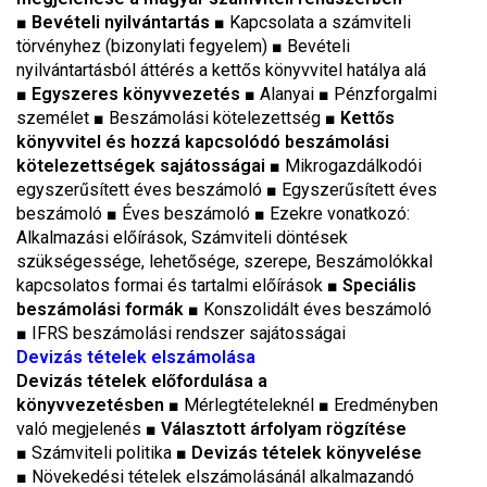
■
Bevételi nyilvántartás
■ Kapcsolata a számviteli
törvényhez (bizonylati fegyelem) ■ Bevételi
nyilvántartásból áttérés a kettős könyvvitel hatálya alá
■
Egyszeres könyvvezetés
■ Alanyai ■ Pénzforgalmi
személet ■ Beszámolási kötelezettség ■
Kettős
könyvvitel és hozzá kapcsolódó beszámolási
kötelezettségek sajátosságai ■
Mikrogazdálkodói
egyszerűsített éves beszámoló
■
Egyszerűsített éves
beszámoló
■
Éves beszámoló ■ Ezekre vonatkozó:
Alkalmazási előírások, Számviteli döntések
szükségessége, lehetősége, szerepe, Beszámolókkal
kapcsolatos formai és tartalmi előírások
■
Speciális
beszámolási formák
■
Konszolidált éves beszámoló
■
IFRS beszámolási rendszer sajátosságai
Devizás tételek elszámolása
Devizás tételek előfordulása a
könyvvezetésben
■
Mérlegtételeknél
■
Eredményben
való megjelenés
■
Választott árfolyam rögzítése
■
Számviteli politika
■
Devizás tételek könyvelése
■
Növekedési tételek elszámolásánál alkalmazandó