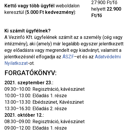
27.900 Ft/fő
Kettő vagy több ügyfél
weboldalon
helyett
22.900
keresztül (
5.000 Ft kedvezmény
):
Ft/fő
Ki számít ügyfélnek?
A Vezinfó Kft. ügyfelének számít az a személy (cég vagy
intézmény), aki (amely) már legalább egyszer jelentkezett
egy előadásra vagy megrendelt egy kiadványt, valamint a
jelentkezésnél elfogadja az
ÁSZF
–
et és az
Adatvédelmi
Nyilatkozat
-ot.
FORGATÓKÖNYV:
2021. szeptember 23.:
09.30–10.00: Regisztráció, kávészünet
10.00–13.00: Előadás 1. része
13.00–13.30: Ebédszünet, Kávészünet
13.30–16.30: Előadás 2. része
2021. október 12.:
08.30–09.00: Regisztráció, kávészünet
09.00–12.00: Előadás 1. része