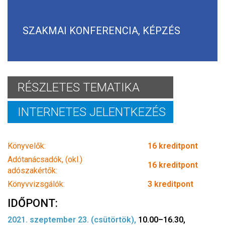
SZAKMAI KONFERENCIA, KÉPZÉS
RÉSZLETES TEMATIKA
INTERNETES JELENTKEZÉS
Könyvelők:
16 kreditpont
Adótanácsadók, (okl.)
16 kreditpont
adószakértők:
Könyvvizsgálók:
3 kreditpont
IDŐPONT:
2021. szeptember 23. (csütörtök),
10.00–16.30,