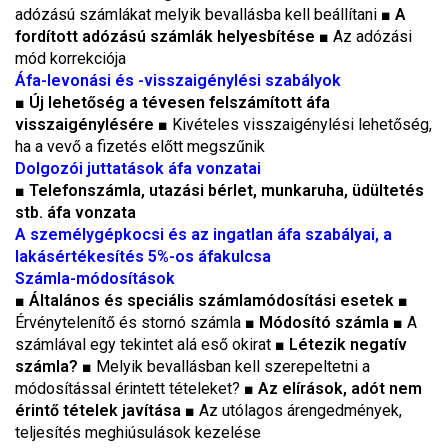
adózású számlákat melyik bevallásba kell beállítani ■
A
fordított adózású számlák helyesbítése
■ Az adózási
mód korrekciója
Áfa-levonási és -visszaigénylési szabályok
■
Új lehetőség a tévesen felszámított áfa
visszaigénylésére
■ Kivételes visszaigénylési lehetőség,
ha a vevő a fizetés előtt megszűnik
Dolgozói juttatások áfa vonzatai
■
Telefonszámla, utazási bérlet, munkaruha, üdültetés
stb. áfa vonzata
A személygépkocsi és az ingatlan áfa
szabályai, a
lakásértékesítés 5%-os áfakulcsa
Számla-módosítások
■
Általános és speciális számlamódosítási esetek
■
Érvénytelenítő és stornó számla ■
Módosító számla
■ A
számlával egy tekintet alá eső okirat ■
Létezik negatív
számla?
■ Melyik bevallásban kell szerepeltetni a
módosítással érintett tételeket? ■
Az elírások, adót nem
érintő tételek javítása
■ Az utólagos árengedmények,
teljesítés meghiúsulások kezelése