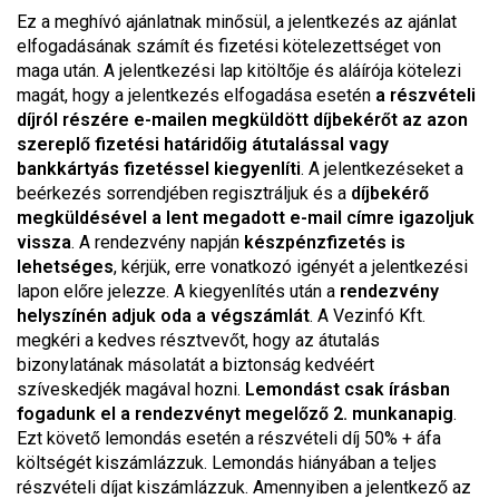
Ez a meghívó ajánlatnak minősül, a jelentkezés az ajánlat
elfogadásának számít és fizetési kötelezettséget von
maga után. A jelentkezési lap kitöltője és aláírója kötelezi
magát, hogy a jelentkezés elfogadása esetén
a részvételi
díjról részére e-mailen megküldött díjbekérőt az azon
szereplő fizetési határidőig átutalással vagy
bankkártyás fizetéssel kiegyenlíti
. A jelentkezéseket a
beérkezés sorrendjében regisztráljuk és a
díjbekérő
megküldésével a lent megadott e-mail címre igazoljuk
vissza
. A rendezvény napján
készpénzfizetés is
lehetséges
, kérjük, erre vonatkozó igényét a jelentkezési
lapon előre jelezze. A kiegyenlítés után a
rendezvény
helyszínén adjuk oda a végszámlát
. A Vezinfó Kft.
megkéri a kedves résztvevőt, hogy az átutalás
bizonylatának másolatát a biztonság kedvéért
szíveskedjék magával hozni.
Lemondást csak írásban
fogadunk el a rendezvényt megelőző 2. munkanapig
.
Ezt követő lemondás esetén a részvételi díj 50% + áfa
költségét kiszámlázzuk. Lemondás hiányában a teljes
részvételi díjat kiszámlázzuk. Amennyiben a jelentkező az