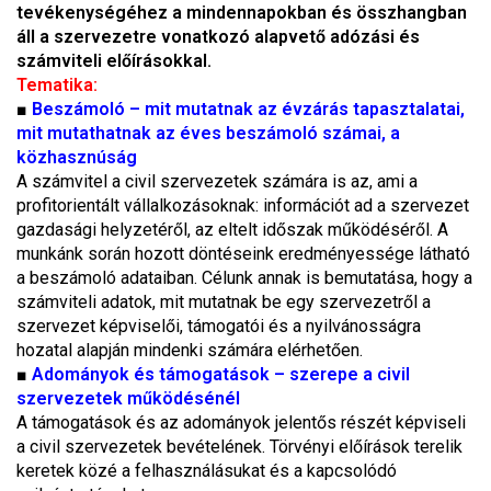
tevékenységéhez a mindennapokban és összhangban
áll a szervezetre vonatkozó alapvető adózási és
számviteli előírásokkal.
Tematika:
■
Beszámoló – mit mutatnak az évzárás tapasztalatai,
mit mutathatnak az éves beszámoló számai, a
közhasznúság
A számvitel a civil szervezetek számára is az, ami a
profitorientált vállalkozásoknak: információt ad a szervezet
gazdasági helyzetéről, az eltelt időszak működéséről. A
munkánk során hozott döntéseink eredményessége látható
a beszámoló adataiban. Célunk annak is bemutatása, hogy a
számviteli adatok, mit mutatnak be egy szervezetről a
szervezet képviselői, támogatói és a nyilvánosságra
hozatal alapján mindenki számára elérhetően.
■
Adományok és támogatások – szerepe a civil
szervezetek működésénél
A támogatások és az adományok jelentős részét képviseli
a civil szervezetek bevételének. Törvényi előírások terelik
keretek közé a felhasználásukat és a kapcsolódó