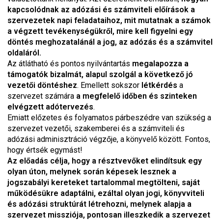
kapcsolódnak az adózási és számviteli előírások a
szervezetek napi feladataihoz, mit mutatnak a számok
a végzett tevékenységükről,
mire kell figyelni egy
döntés meghozatalánál a jog, az adózás és a számvitel
oldaláról.
Az átlátható és pontos nyilvántartás
megalapozza a
támogatók bizalmát, alapul szolgál a következő jó
vezetői döntéshez
. Emellett sokszor
létkérdés
a
szervezet számára
a megfelelő időben és szinteken
elvégzett adótervezés
.
Emiatt előzetes és folyamatos párbeszédre van szükség a
szervezet vezetői, szakemberei és a számviteli és
adózási adminisztráció végzője, a könyvelő között. Fontos,
hogy értsék egymást!
Az előadás célja, hogy a résztvevőket elindítsuk egy
olyan úton, melynek során képesek lesznek a
jogszabályi kereteket tartalommal megtölteni, saját
működésükre adaptálni, ezáltal olyan jogi, könyvviteli
és adózási struktúrát létrehozni, melynek alapja a
szervezet missziója, pontosan illeszkedik a szervezet