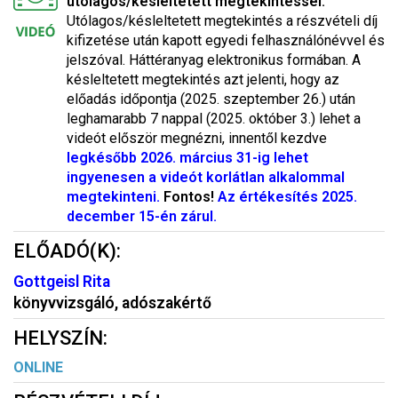
utólagos/késleltetett megtekintéssel.
Utólagos/késleltetett megtekintés a részvételi díj
kifizetése után kapott egyedi felhasználónévvel és
jelszóval. Háttéranyag elektronikus formában. A
késleltetett megtekintés azt jelenti, hogy az
előadás időpontja (2025. szeptember 26.) után
leghamarabb 7 nappal (2025. október 3.) lehet a
videót először megnézni, innentől kezdve
legkésőbb 2026. március 31-ig lehet
ingyenesen a videót korlátlan alkalommal
megtekinteni.
Fontos!
Az értékesítés 2025.
december 15-én zárul.
ELŐADÓ(K):
Gottgeisl Rita
könyvvizsgáló, adószakértő
HELYSZÍN:
ONLINE