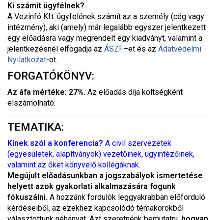
Ki számít ügyfélnek?
A Vezinfó Kft. ügyfelének számít az a személy (cég vagy
intézmény), aki (amely) már legalább egyszer jelentkezett
egy előadásra vagy megrendelt egy kiadványt, valamint a
jelentkezésnél elfogadja az
ÁSZF
–
et és az
Adatvédelmi
Nyilatkozat
-ot.
FORGATÓKÖNYV:
Az áfa mértéke: 27%.
Az előadás díja költségként
elszámolható.
TEMATIKA:
Kinek szól a konferencia?
A civil szervezetek
(egyesületek, alapítványok) vezetőinek, ügyintézőinek,
valamint az őket könyvelő kollégáknak.
Megújult előadásunkban a jogszabályok ismertetése
helyett azok gyakorlati alkalmazására fogunk
fókuszálni.
A hozzánk fordulók leggyakrabban előforduló
kérdéseiből, az ezekhez kapcsolódó témakörökből
választottunk néhányat. Azt szeretnénk bemutatni,
hogyan