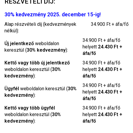
RÉSZVÉTELI DÍJ:
30% kedvezmény 2025. december 15-ig!
Alap részvételi díj (kedvezmények
34.900 Ft + áfa/fő
nélkül):
34.900 Ft + áfa/fő
Új jelentkező
weboldalon
helyett
24.430 Ft +
keresztül (
30% kedvezmény
):
áfa/fő
Kettő vagy több új jelentkező
34.900 Ft + áfa/fő
weboldalon keresztül (
30%
helyett
24.430 Ft +
kedvezmény
):
áfa/fő
34.900 Ft + áfa/fő
Ügyfél
weboldalon keresztül (
30%
helyett
24.430 Ft +
kedvezmény
):
áfa/fő
Kettő vagy több ügyfél
34.900 Ft + áfa/fő
weboldalon keresztül (
30%
helyett
24.430 Ft +
kedvezmény
):
áfa/fő