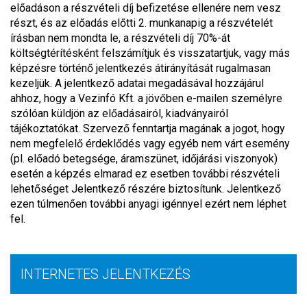
előadáson a részvételi díj befizetése ellenére nem vesz
részt, és az előadás előtti 2. munkanapig a részvételét
írásban nem mondta le, a részvételi díj 70%-át
költségtérítésként felszámítjuk és visszatartjuk, vagy más
képzésre történő jelentkezés átirányítását rugalmasan
kezeljük. A jelentkező adatai megadásával hozzájárul
ahhoz, hogy a Vezinfó Kft. a jövőben e-mailen személyre
szólóan küldjön az előadásairól, kiadványairól
tájékoztatókat. Szervező fenntartja magának a jogot, hogy
nem megfelelő érdeklődés vagy egyéb nem várt esemény
(pl. előadó betegsége, áramszünet, időjárási viszonyok)
esetén a képzés elmarad ez esetben további részvételi
lehetőséget Jelentkező részére biztosítunk. Jelentkező
ezen túlmenően további anyagi igénnyel ezért nem léphet
fel.
INTERNETES JELENTKEZÉS