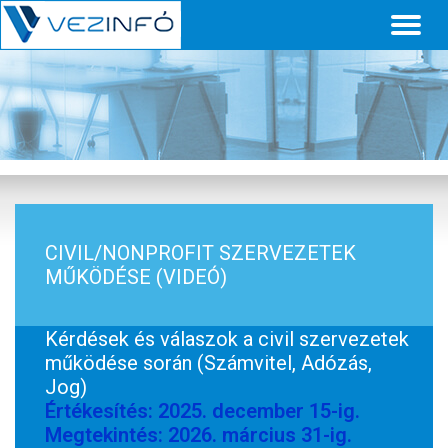
Toggl
naviga
CIVIL/NONPROFIT SZERVEZETEK
MŰKÖDÉSE (VIDEÓ)
Kérdések és válaszok a civil szervezetek
működése során (Számvitel, Adózás,
Jog)
Értékesítés: 2025. december 15-ig.
Megtekintés: 2026. március 31-ig.