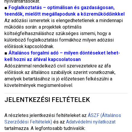
nyilvántartásokat.
■
Foglalkoztatás – optimálisan és gazdaságosan,
teendők, mielőtt megállapodunk a közreműködőinkkel
Az adózási ismeretek is elengedhetetlenek a mindennapi
működés során: a projektek optimális
költségfelhasználáshoz szükséges ismerni, hogy a
különböző foglalkoztatási formákhoz milyen adózási
előírások kapcsolódnak.
■
Általános forgalmi adó – milyen döntéseket lehet-
kell hozni az áfával kapcsolatosan
Adószámmal rendelkező civil szervezetekre az áfa
előírások az általános szabályok szerint vonatkoznak,
amelyek betartásához is jó előzetesen felkészülni a
követelmények megismerésével.
JELENTKEZÉSI FELTÉTELEK
A részletes jelentkezési feltételeket a
z
ÁSZF (Általános
Szerződési Feltételek)
és az
Adatvédelmi nyilatkozat
tartalmazza. A legfontosabb tudnivalók: