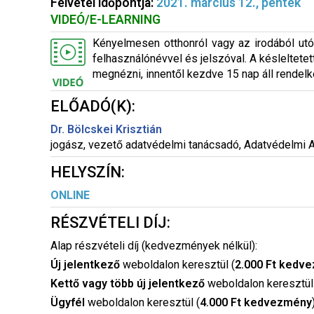
Felvétel időpontja:
2021. március 12., péntek
VIDEÓ/E-LEARNING
Kényelmesen otthonról vagy az irodából utól
felhasználónévvel és jelszóval. A késleltetet
megnézni, innentől kezdve 15 nap áll rendelk
ELŐADÓ(K):
Dr. Bölcskei Krisztián
jogász, vezető adatvédelmi tanácsadó, Adatvédelmi 
HELYSZÍN:
ONLINE
RÉSZVÉTELI DÍJ:
Alap részvételi díj (kedvezmények nélkül):
Új jelentkező
weboldalon keresztül (
2.000 Ft kedv
Kettő vagy több új jelentkező
weboldalon keresztül
Ügyfél
weboldalon keresztül (
4.000 Ft kedvezmény