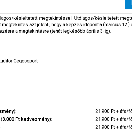
agos/késleltetett megtekintéssel. Utólagos/késleltetett megtek
t megtekintés azt jelenti, hogy a képzés időpontja (március 12.)
ezésre a megtekintésre (tehát legkésőbb április 3-ig).
Auditor Cégcsoport
ezmény
):
21.900 Ft + áfa/f
 (
3.000 Ft kedvezmény
):
21.900 Ft + áfa/f
):
21.900 Ft + áfa/f