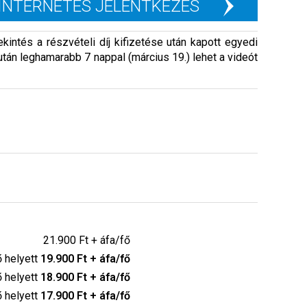
INTERNETES JELENTKEZÉS
intés a részvételi díj kifizetése után kapott egyedi
 után leghamarabb 7 nappal (március 19.) lehet a videót
21.900 Ft + áfa/fő
ő helyett
19.900 Ft + áfa/fő
ő helyett
18.900 Ft + áfa/fő
ő helyett
17.900 Ft + áfa/fő