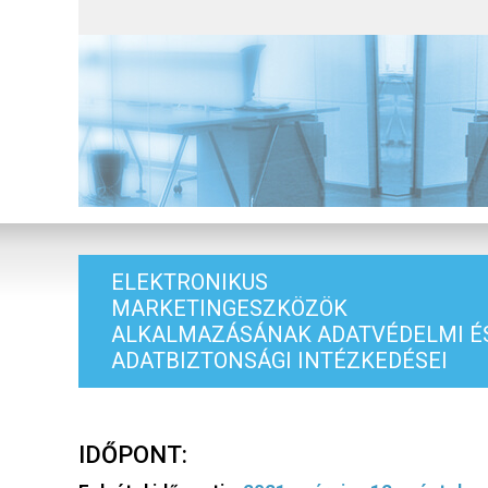
ELEKTRONIKUS
MARKETINGESZKÖZÖK
ALKALMAZÁSÁNAK ADATVÉDELMI É
ADATBIZTONSÁGI INTÉZKEDÉSEI
IDŐPONT: