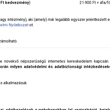
0 Ft kedvezmény
):
21.900 Ft + áfa/f
agy intézmény), aki (amely) már legalább egyszer jelentkezett 
elmi Nyilatkozat
-ot.
zámolható.
yre növekvő népszerűségű internetes kereskedelem kapcsán
rán milyen adatvédelmi és adatbiztonsági intézkedéseke
 és alkalmazásuk
, adatkezelések a webshopokban (pl. regisztráció, bejele