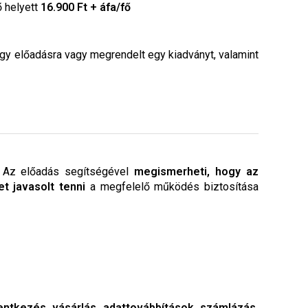
ő helyett
16.900 Ft + áfa/fő
egy előadásra vagy megrendelt egy kiadványt, valamint
. Az előadás segítségével
megismerheti, hogy az
t javasolt tenni
a megfelelő működés biztosítása
ntkezés, vásárlás, adattovábbítások, számlázás,