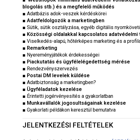
blogolás stb.) és a megfelelő működés
■ Adatbázis adok-veszek kérdéskörei
■
Adatfeldolgozók a marketingben
■ Sütik, sütik osztályzása, egyéb digitális nyomköve
■
Közösségi oldalakkal kapcsolatos adatvédelmi 
■ Viselkedés-alapú, hőtérképes marketing és a profil
■
Remarketing
■ Nyereményjátékok érdekességei
■
Piackutatás és ügyfélelégedettség mérése
■ Rendezvényszervezés
■
Postai DM levelek küldése
■ Adatbiztonság a marketingben?
■
Ügyféladatok kezelése
■ Érintetti jogérvényesítés a gyakorlatban
■
Munkavállalók jogosultságainak kezelése
■ Gyakorlati példákon keresztül bemutatva
JELENTKEZÉSI FELTÉTELEK