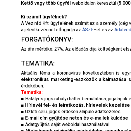
Kettő vagy több ügyfél
weboldalon keresztül (
5.00
Ki számít ügyfélnek?
A Vezinfó Kft. ügyfelének számít az a személy (cég v
a jelentkezésnél elfogadja az
ÁSZF
–
et és az
Adatvéd
FORGATÓKÖNYV:
Az áfa mértéke: 27%. Az előadás díja költségként els
TEMATIKA:
Aktuális téma a koronavírus következtében is eg
elektronikus marketing-eszközök alkalmazása so
érdekében.
Tematika:
■ Hatályos jogszabályi háttér bemutatása, jogalapok
■
Hírlevél fel- és leiratkozás, hírlevelek kezelése
■
Üzleti célú, jogos érdeken alapuló adatkezelés
■
E-mail cím gyűjtése neten és e-mailek küldése
■ Adatgyűjtés saját weboldal használatával
■
Webshopok minimális adatvédelmi vonatkozásai