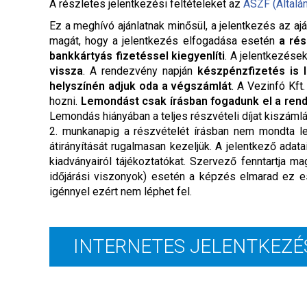
A részletes jelentkezési feltételeket a
z
ÁSZF (Általá
Ez a meghívó ajánlatnak minősül, a jelentkezés az ajá
magát, hogy a jelentkezés elfogadása esetén
a rés
bankkártyás fizetéssel kiegyenlíti
. A jelentkezése
vissza
. A rendezvény napján
készpénzfizetés is 
helyszínén adjuk oda a végszámlát
. A Vezinfó Kft
hozni.
Lemondást csak írásban fogadunk el a ren
Lemondás hiányában a teljes részvételi díjat kiszáml
2. munkanapig a részvételét írásban nem mondta le,
átirányítását rugalmasan kezeljük. A jelentkező adat
kiadványairól tájékoztatókat. Szervező fenntartja
időjárási viszonyok) esetén a képzés elmarad ez e
igénnyel ezért nem léphet fel.
INTERNETES JELENTKEZÉ