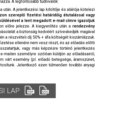
mazza. A legfontosabb tudnivalók:
tán. A jelentkezési lap kitöltője és aláírója kötelezi
zon szereplő fizetési határidőig átutalással vagy
üldésével a lent megadott e-mail címre igazoljuk
pon előre jelezze. A kiegyenlítés után a
rendezvény
 másolatát a biztonság kedvéért szíveskedjék magával
én a részvételi díj 50% + áfa költségét kiszámlázzuk.
izetése ellenére nem vesz részt, és az előadás előtti
isszatartjuk, vagy más képzésre történő jelentkezés
n e-mailen személyre szólóan küldjön az előadásairól,
em várt esemény (pl. előadó betegsége, áramszünet,
tosítunk. Jelentkező ezen túlmenően további anyagi
I LAP