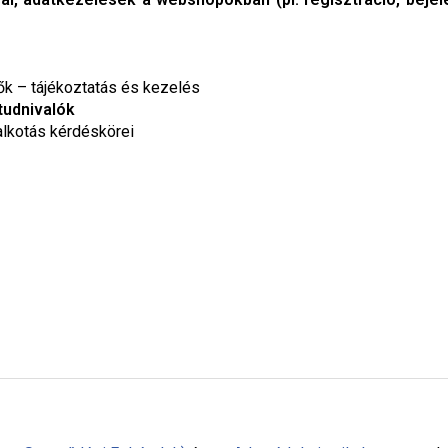
tők – tájékoztatás és kezelés
tudnivalók
alkotás kérdéskörei