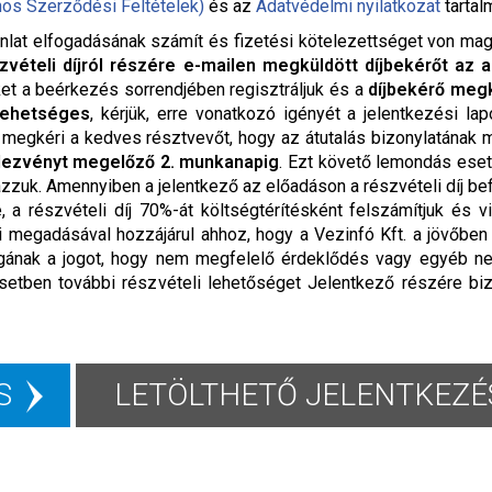
nos Szerződési Feltételek)
és az
Adatvédelmi nyilatkozat
tartal
nlat elfogadásának számít és fizetési kötelezettséget von maga u
zvételi díjról részére e-mailen megküldött díjbekérőt az a
ket a beérkezés sorrendjében regisztráljuk és a
díjbekérő megk
lehetséges
, kérjük, erre vonatkozó igényét a jelentkezési la
. megkéri a kedves résztvevőt, hogy az átutalás bizonylatának
dezvényt megelőző 2. munkanapig
. Ezt követő lemondás eset
ázzuk. Amennyiben a jelentkező az előadáson a részvételi díj bef
 a részvételi díj 70%-át költségtérítésként felszámítjuk és v
ai megadásával hozzájárul ahhoz, hogy a Vezinfó Kft. a jövőbe
 magának a jogot, hogy nem megfelelő érdeklődés vagy egyéb n
setben további részvételi lehetőséget Jelentkező részére biz
S
LETÖLTHETŐ JELENTKEZÉS