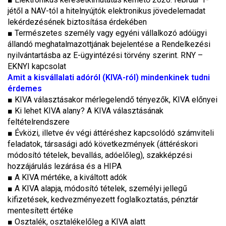
jétől a NAV-tól a hitelnyújtók elektronikus jövedelemadat
lekérdezésének biztosítása érdekében
■ Természetes személy vagy egyéni vállalkozó adóügyi
állandó meghatalmazottjának bejelentése a Rendelkezési
nyilvántartásba az E-ügyintézési törvény szerint. RNY –
EKNYI kapcsolat
Amit a kisvállalati adóról (KIVA-ról) mindenkinek tudni
érdemes
■ KIVA választásakor mérlegelendő tényezők, KIVA előnyei
■ Ki lehet KIVA alany? A KIVA választásának
feltételrendszere
■ Évközi, illetve év végi áttéréshez kapcsolódó számviteli
feladatok, társasági adó következmények (áttéréskori
módosító tételek, bevallás, adóelőleg), szakképzési
hozzájárulás lezárása és a HIPA
■ A KIVA mértéke, a kiváltott adók
■ A KIVA alapja, módosító tételek, személyi jellegű
kifizetések, kedvezményezett foglalkoztatás, pénztár
mentesített értéke
■ Osztalék, osztalékelőleg a KIVA alatt