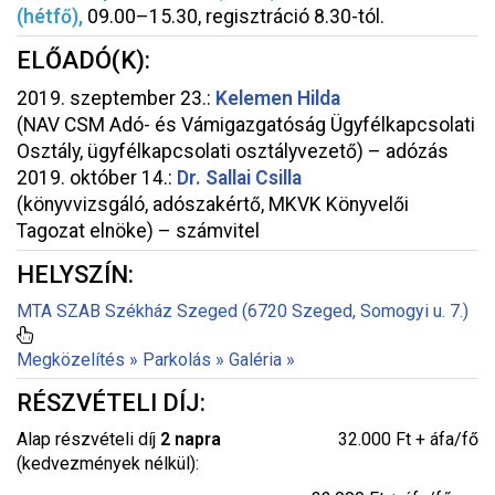
(hétfő)
,
09.00–15.30, regisztráció 8.30-tól.
ELŐADÓ(K):
2019. szeptember 23.:
Kelemen Hilda
(NAV CSM Adó- és Vámigazgatóság Ügyfélkapcsolati
Osztály, ügyfélkapcsolati osztályvezető) – adózás
2019. október 14.:
Dr. Sallai Csilla
(könyvvizsgáló, adószakértő, MKVK Könyvelői
Tagozat elnöke) – számvitel
HELYSZÍN:
MTA SZAB Székház Szeged (6720 Szeged, Somogyi u. 7.)
Megközelítés »
Parkolás »
Galéria »
RÉSZVÉTELI DÍJ:
Alap részvételi díj
2 napra
32.000 Ft + áfa/fő
(kedvezmények nélkül):