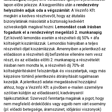
lapon előre jelezze. A kiegyenlítés után a
rendezvény
helyszínén adjuk oda a végszámlát
. A Vezinfó Kft.
megkéri a kedves résztvevőt, hogy az átutalás
bizonylatának másolatát a biztonság kedvéért
szíveskedjék magával hozni.
Lemondást csak írásban
fogadunk el a rendezvényt megelőző 2. munkanapig
.
Ezt követő lemondás esetén a részvételi díj 50% + áfa
költségét kiszámlázzuk. Lemondás hiányában a teljes
részvételi díjat kiszámlázzuk. Amennyiben a jelentkező az
előadáson a részvételi díj befizetése ellenére nem vesz
részt, és az előadás előtti 2. munkanapig a részvételét
írásban nem mondta le, a részvételi díj 70%-át
költségtérítésként felszámítjuk és visszatartjuk, vagy más
képzésre történő jelentkezés átirányítását rugalmasan
kezeljük. A jelentkező adatai megadásával hozzájárul
ahhoz, hogy a Vezinfó Kft. a jövőben e-mailen személyre
szólóan küldjön az előadásairól, kiadványairól
tájékoztatókat. Szervező fenntartja magának a jogot, hogy
nem megfelelő érdeklődés vagy egyéb nem várt esemény
(pl. előadó betegsége, áramszünet, időjárási viszonyok)