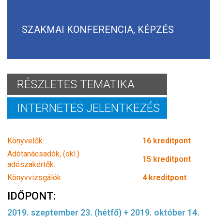
SZAKMAI KONFERENCIA, KÉPZÉS
RÉSZLETES TEMATIKA
INTERNETES JELENTKEZÉS
Könyvelők:
16 kreditpont
Adótanácsadók, (okl.)
15 kreditpont
adószakértők:
Könyvvizsgálók:
4 kreditpont
IDŐPONT:
2019. szeptember 23. (hétfő) + 2019. október 14.