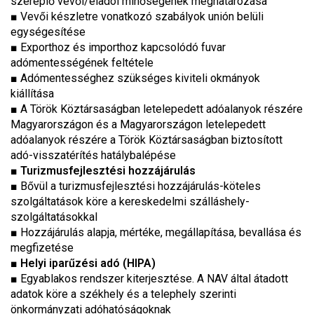
szereplő vevői/eladói minőségének meghatározása
■ Vevői készletre vonatkozó szabályok unión belüli
egységesítése
■ Exporthoz és importhoz kapcsolódó fuvar
adómentességének feltétele
■ Adómentességhez szükséges kiviteli okmányok
kiállítása
■ A Török Köztársaságban letelepedett adóalanyok részére
Magyarországon és a Magyarországon letelepedett
adóalanyok részére a Török Köztársaságban biztosított
adó-visszatérítés hatálybalépése
■
Turizmusfejlesztési hozzájárulás
■ Bővül a turizmusfejlesztési hozzájárulás-köteles
szolgáltatások köre a kereskedelmi szálláshely-
szolgáltatásokkal
■ Hozzájárulás alapja, mértéke, megállapítása, bevallása és
megfizetése
■
Helyi iparűzési adó
(HIPA)
■ Egyablakos rendszer kiterjesztése. A NAV által átadott
adatok köre a székhely és a telephely szerinti
önkormányzati adóhatóságoknak