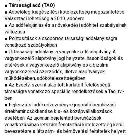
■
Társasági adó
(TAO)
■ Adóelőleg-kiegészítési kötelezettség megszüntetése.
Választási lehetőség a 2019. adóévre
■ Az adófelajánlás és a növekedési adóhitel szabályainak
változása
■ Pontosítások a csoportos társasági adóalanyiságra
vonatkozó szabályokban
■ Új társasági adóalany: a vagyonkezelő alapítvány. A
vagyonkezelő alapítvány jogi helyzete, hasonlóságok és
eltérések a vagyonkezelő alapítvány és a bizalmi
vagyonkezelési szerződés, illetve alapítványok
működésében, adókötelezettségében
■ Az Evectv. szerint alapított korlátolt felelősségű
társaságra vonatkozó speciális rendelkezések a Tao. tv.-
ben
■ Fejlesztési adókedvezményre jogosító beruházási
értékhatár csökkenése kis- és középvállalkozások
esetében. Az újonnan bejelentett beruházások
vonatkozásában létszám fenntartási kötelezettség kerül
bevezetésre a létszám- és bérnövelési feltételek helyett