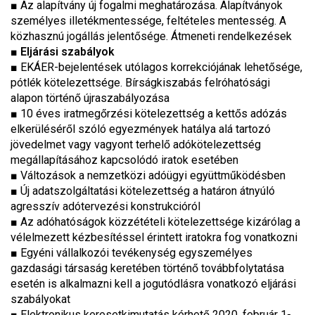
■ Az alapítvány új fogalmi meghatározása. Alapítványok
személyes illetékmentessége, feltételes mentesség. A
közhasznú jogállás jelentősége. Átmeneti rendelkezések
■
Eljárási szabályok
■ EKÁER-bejelentések utólagos korrekciójának lehetősége,
pótlék kötelezettsége. Bírságkiszabás felróhatósági
alapon történő újraszabályozása
■ 10 éves iratmegőrzési kötelezettség a kettős adózás
elkerüléséről szóló egyezmények hatálya alá tartozó
jövedelmet vagy vagyont terhelő adókötelezettség
megállapításához kapcsolódó iratok esetében
■ Változások a nemzetközi adóügyi együttműködésben
■ Új adatszolgáltatási kötelezettség a határon átnyúló
agresszív adótervezési konstrukcióról
■ Az adóhatóságok közzétételi kötelezettsége kizárólag a
vélelmezett kézbesítéssel érintett iratokra fog vonatkozni
■ Egyéni vállalkozói tevékenység egyszemélyes
gazdasági társaság keretében történő továbbfolytatása
esetén is alkalmazni kell a jogutódlásra vonatkozó eljárási
szabályokat
■ Elektronikus keresetkimutatás kérhető 2020. február 1-