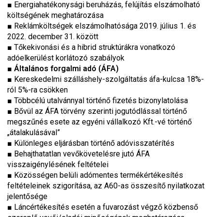
■ Energiahatékonysági beruházás, felújítás elszámolható
költségének meghatározása
■ Reklámköltségek elszámolhatósága 2019. július 1. és
2022. december 31. között
■ Tőkekivonási és a hibrid struktúrákra vonatkozó
adóelkerülést korlátozó szabályok
■
Általános forgalmi adó
(ÁFA)
■ Kereskedelmi szálláshely-szolgáltatás áfa-kulcsa 18%-
ról 5%-ra csökken
■ Többcélú utalvánnyal történő fizetés bizonylatolása
■ Bővül az ÁFA törvény szerinti jogutódlással történő
megszűnés esete az egyéni vállalkozó Kft.-vé történő
„átalakulásával”
■ Különleges eljárásban történő adóvisszatérítés
■ Behajthatatlan vevőkövetelésre jutó ÁFA
visszaigénylésének feltételei
■ Közösségen belüli adómentes termékértékesítés
feltételeinek szigorítása, az A60-as összesítő nyilatkozat
jelentősége
■ Láncértékesítés esetén a fuvarozást végző közbenső