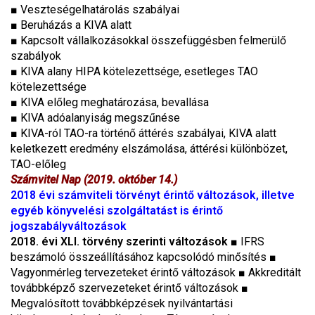
■ Veszteségelhatárolás szabályai
■ Beruházás a KIVA alatt
■ Kapcsolt vállalkozásokkal összefüggésben felmerülő
szabályok
■ KIVA alany HIPA kötelezettsége, esetleges TAO
kötelezettsége
■ KIVA előleg meghatározása, bevallása
■ KIVA adóalanyiság megszűnése
■ KIVA-ról TAO-ra történő áttérés szabályai, KIVA alatt
keletkezett eredmény elszámolása, áttérési különbözet,
TAO-előleg
Számvitel Nap (2019. október 14.)
2018 évi számviteli törvényt érintő változások
, illetve
egyéb könyvelési szolgáltatást is érintő
jogszabályváltozások
2018. évi XLI. törvény szerinti változások
■
IFRS
beszámoló összeállításához kapcsolódó minősítés
■
Vagyonmérleg tervezeteket érintő változások
■
Akkreditált
továbbképző szervezeteket érintő változások
■
Megvalósított továbbképzések nyilvántartási