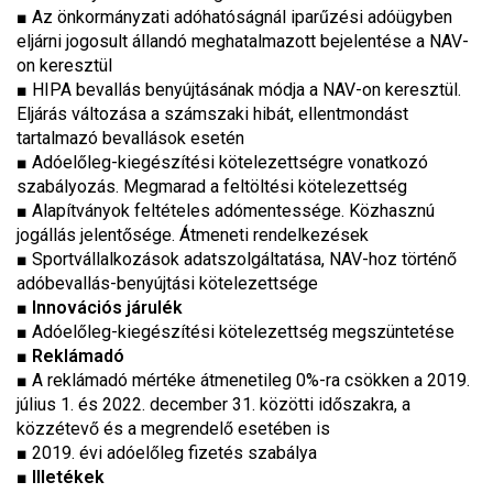
■ Az önkormányzati adóhatóságnál iparűzési adóügyben
eljárni jogosult állandó meghatalmazott bejelentése a NAV-
on keresztül
■ HIPA bevallás benyújtásának módja a NAV-on keresztül.
Eljárás változása a számszaki hibát, ellentmondást
tartalmazó bevallások esetén
■ Adóelőleg-kiegészítési kötelezettségre vonatkozó
szabályozás. Megmarad a feltöltési kötelezettség
■ Alapítványok feltételes adómentessége. Közhasznú
jogállás jelentősége. Átmeneti rendelkezések
■ Sportvállalkozások adatszolgáltatása, NAV-hoz történő
adóbevallás-benyújtási kötelezettsége
■
Innovációs járulék
■ Adóelőleg-kiegészítési kötelezettség megszüntetése
■
Reklámadó
■ A reklámadó mértéke átmenetileg 0%-ra csökken a 2019.
július 1. és 2022. december 31. közötti időszakra, a
közzétevő és a megrendelő esetében is
■ 2019. évi adóelőleg fizetés szabálya
■
Illetékek