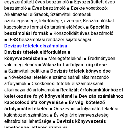
egyszerűsített éves beszámoló
■
Egyszerűsített éves
beszámoló
■
Éves beszámoló ■ Ezekre vonatkozó:
Alkalmazási előírások, Számviteli döntések
szükségessége, lehetősége, szerepe, Beszámolókkal
kapcsolatos formai és tartalmi előírások
■
Speciális
beszámolási formák
■
Konszolidált éves beszámoló
■
IFRS beszámolási rendszer sajátosságai
Devizás tételek elszámolása
Devizás tételek előfordulása a
könyvvezetésben
■
Mérlegtételeknél
■
Eredményben
való megjelenés
■
Választott árfolyam rögzítése
■
Számviteli politika
■
Devizás tételek könyvelése
■
Növekedési tételek elszámolásánál alkalmazandó
árfolyamok
■
Csökkenési tételek elszámolásánál
alkalmazandó árfolyamok
■
Realizált árfolyamkülönbözet
keletkezése folyó könyvelésnél
■
Devizás számlákhoz
kapcsolódó áfa könyvelése ■ Év végi kötelező
árfolyamátértékelés ■
Összevont árfolyamátértékelési
különbözet számítása
■
Év végi árfolyamveszteség
elhatárolási lehetősége
■
Devizás könyvvezetés
lehetősége, áttérés szabályai