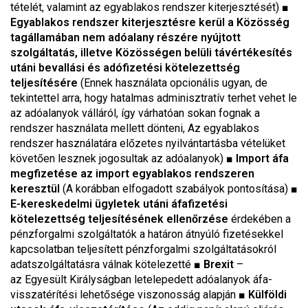
tételét, valamint az egyablakos rendszer kiterjesztését)
■
Egyablakos rendszer kiterjesztésre kerül a Közösség
tagállamában nem adóalany részére nyújtott
szolgáltatás, illetve Közösségen belüli távértékesítés
utáni bevallási és adófizetési kötelezettség
teljesítésére
(Ennek használata opcionális ugyan, de
tekintettel arra, hogy hatalmas adminisztratív terhet vehet le
az adóalanyok válláról, így várhatóan sokan fognak a
rendszer használata mellett dönteni, Az egyablakos
rendszer használatára előzetes nyilvántartásba vételüket
követően lesznek jogosultak az adóalanyok)
■
Import áfa
megfizetése az import egyablakos rendszeren
keresztül
(A korábban elfogadott szabályok pontosítása)
■
E-kereskedelmi ügyletek utáni áfafizetési
kötelezettség teljesítésének ellenőrzése
érdekében a
pénzforgalmi szolgáltatók a határon átnyúló fizetésekkel
kapcsolatban teljesített pénzforgalmi szolgáltatásokról
adatszolgáltatásra válnak kötelezetté
■
Brexit
–
az Egyesült Királyságban letelepedett adóalanyok áfa-
visszatérítési lehetősége viszonosság alapján
■
Külföldi