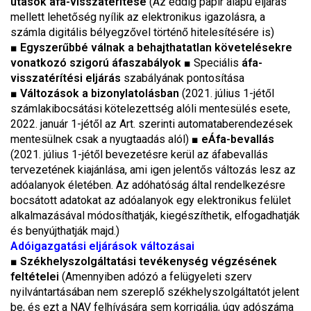
utasok áfa-visszatérítése
(Az eddig papír alapú eljárás
mellett lehetőség nyílik az elektronikus igazolásra, a
számla digitális bélyegzővel történő hitelesítésére is)
■
Egyszerűbbé válnak a behajthatatlan követelésekre
vonatkozó szigorú áfaszabályok
■
Speciális
áfa-
visszatérítési eljárás
szabályának pontosítása
■
Változások a bizonylatolásban
(2021. július 1-jétől
számlakibocsátási kötelezettség alóli mentesülés esete,
2022. január 1-jétől az Art. szerinti automataberendezések
mentesülnek csak a nyugtaadás alól)
■
eÁfa-bevallás
(2021. július 1-jétől bevezetésre kerül az áfabevallás
tervezetének kiajánlása, ami igen jelentős változás lesz az
adóalanyok életében. Az adóhatóság által rendelkezésre
bocsátott adatokat az adóalanyok egy elektronikus felület
alkalmazásával módosíthatják, kiegészíthetik, elfogadhatják
és benyújthatják majd.)
Adóigazgatási eljárások változásai
■
Székhelyszolgáltatási tevékenység végzésének
feltételei
(Amennyiben adózó a felügyeleti szerv
nyilvántartásában nem szereplő székhelyszolgáltatót jelent
be, és ezt a NAV felhívására sem korrigálja, úgy adószáma