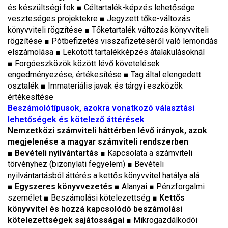
és készültségi fok
■
Céltartalék-képzés lehetősége
veszteséges projektekre
■
Jegyzett tőke-változás
könyvviteli rögzítése
■
Tőketartalék változás könyvviteli
rögzítése
■
Pótbefizetés visszafizetéséről való lemondás
elszámolása
■
Lekötött tartalékképzés átalakulásoknál
■
Forgóeszközök között lévő követelések
engedményezése, értékesítése
■
Tag által elengedett
osztalék
■
Immateriális javak és tárgyi eszközök
értékesítése
Beszámolótípusok, azokra vonatkozó választási
lehetőségek és kötelező áttérések
Nemzetközi számviteli háttérben lévő irányok, azok
megjelenése a magyar számviteli rendszerben
■
Bevételi nyilvántartás
■ Kapcsolata a számviteli
törvényhez (bizonylati fegyelem) ■ Bevételi
nyilvántartásból áttérés a kettős könyvvitel hatálya alá
■
Egyszeres könyvvezetés
■ Alanyai ■ Pénzforgalmi
személet ■ Beszámolási kötelezettség ■
Kettős
könyvvitel és hozzá kapcsolódó beszámolási
kötelezettségek sajátosságai ■
Mikrogazdálkodói