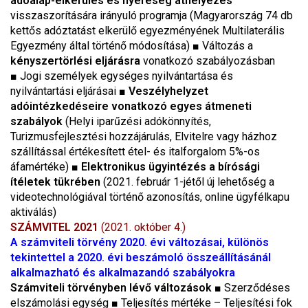
adóalap-elkerülés és nyereség áthelyezés
visszaszorítására irányuló programja (Magyarország 74 db
kettős adóztatást elkerülő egyezményének Multilaterális
Egyezmény által történő módosítása)
■
Változás a
kényszertörlési eljárásra
vonatkozó szabályozásban
■
Jogi személyek egységes nyilvántartása és
nyilvántartási eljárásai
■
Veszélyhelyzet
adóintézkedéseire vonatkozó egyes átmeneti
szabályok
(Helyi iparűzési adókönnyítés,
Turizmusfejlesztési hozzájárulás, Elvitelre vagy házhoz
szállítással értékesített étel- és italforgalom 5%-os
áfamértéke)
■
Elektronikus ügyintézés a bírósági
ítéletek tükrében
(2021. február 1-jétől új lehetőség a
videotechnológiával történő azonosítás, online ügyfélkapu
aktiválás)
SZÁMVITEL 2021
(2021. október 4.)
A számviteli törvény 2020. évi változásai, különös
tekintettel a 2020. évi beszámoló összeállításánál
alkalmazható és alkalmazandó szabályokra
Számviteli törvényben lévő változások
■
Szerződéses
elszámolási egység
■
Teljesítés mértéke – Teljesítési fok