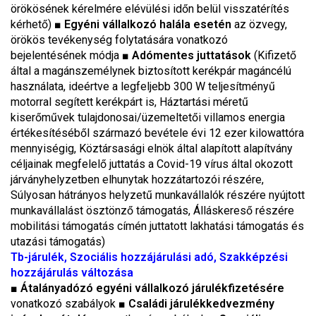
örökösének kérelmére elévülési időn belül visszatérítés
kérhető)
■
Egyéni vállalkozó halála esetén
az özvegy,
örökös tevékenység folytatására vonatkozó
bejelentésének módja
■
Adómentes juttatások
(Kifizető
által a magánszemélynek biztosított kerékpár magáncélú
használata, ideértve a legfeljebb 300 W teljesítményű
motorral segített kerékpárt is, Háztartási méretű
kiserőművek tulajdonosai/üzemeltetői villamos energia
értékesítéséből származó bevétele évi 12 ezer kilowattóra
mennyiségig, Köztársasági elnök által alapított alapítvány
céljainak megfelelő juttatás a Covid-19 vírus által okozott
járványhelyzetben elhunytak hozzátartozói részére,
Súlyosan hátrányos helyzetű munkavállalók részére nyújtott
munkavállalást ösztönző támogatás, Álláskereső részére
mobilitási támogatás címén juttatott lakhatási támogatás és
utazási támogatás)
Tb-járulék, Szociális hozzájárulási adó, Szakképzési
hozzájárulás változása
■
Átalányadózó egyéni vállalkozó járulékfizetésére
vonatkozó szabályok ■
Családi járulékkedvezmény