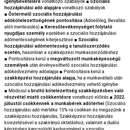
igénybevételére
vonatkozó szabályok ■
Szociális
hozzájárulási adó alapjára
vonatkozó szabályok
■
Őstermelő szociális hozzájárulási
adókötelezettségének pontosítása
(Adóelőleg, Bevallás
alóli mentesülés) ■
Keresőtevékenységet folytató
nyugdíjas személy
esetében a szociális hozzájárulási
adómentességének kiterjesztése ■
Szociális
hozzájárulási adómentesség a tanulószerződés
esetén,
hasonlóan a szakképzési munkaszerződéshez
■ Pontosításra kerül a
megváltozott munkaképességű
személyek
után érvényesíthető szociális hozzájárulási
adókedvezmény adóalapja ■ Pontosításra kerül a
szakképzési hozzájárulás alapja,
ha a munkavállaló után
szociális hozzájárulási adókedvezmény vehető igénybe
■ Módosul a
bruttó kötelezettség szakképzésben való
részvétel miatti csökkentésre
vonatkozó előírás ■
2022.
júliustól csökkennek a munkabérek adóterhei
(Szociális
hozzájárulási adó mértéke 15%-ra csökken és megszűnik a
szakképzési hozzájárulás, Szakképzési hozzájárulás
kivezetésével a szakirányú oktatáshoz, valamint a duális
képzéshez kapcsolódó kedvezményt a szociális