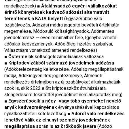
rendelkezések)
■
Átalányadózó egyéni vállalkozókat
érintő könnyítések kedvező adózási alternatívát
teremtenek a KATA helyett
(Egyszerűbbé váló
szabályozás, Adózási módra jogosító bevételi értékhatár
megemelése, Módosuló költséghányadok, Adómentes
jövedelemrész — éves minimálbér fele, Igénybe vehető
adóalap-kedvezmények, Adóelőleg-fizetés szabályai,
Választásra vonatkozó átmeneti rendelkezés)
■
Őstermelők
költségelszámolásának változása
■
Kriptodevizákból származó jövedelmek adózása
(Adókötelezettség keletkezése, Adóalap megállapításának
módja, Adókiegyenlítés jogintézménye, Átmeneti
rendelkezés értelmében az új szabályokat alkalmazhatják
azok is, akik 2022 előtt kriptoeszköz átruházására,
átengedésére tekintettel jövedelmet nem állapítottak meg)
■
Egyszerűsödik a négy- vagy több gyermeket nevelő
anyák kedvezményének
érvényesítésével kapcsolatos
nyilatkozattételi kötelezettség
■
Adóról való rendelkezés
lehetővé válik az elhunyt személy jövedelmének
megállapítása során is az örökösök javára
(Adózó