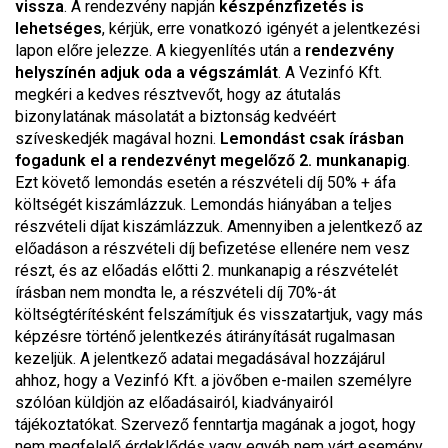
vissza
. A rendezvény napján
készpénzfizetés is
lehetséges
, kérjük, erre vonatkozó igényét a jelentkezési
lapon előre jelezze. A kiegyenlítés után a
rendezvény
helyszínén adjuk oda a végszámlát
. A Vezinfó Kft.
megkéri a kedves résztvevőt, hogy az átutalás
bizonylatának másolatát a biztonság kedvéért
szíveskedjék magával hozni.
Lemondást csak írásban
fogadunk el a rendezvényt megelőző 2. munkanapig
.
Ezt követő lemondás esetén a részvételi díj 50% + áfa
költségét kiszámlázzuk. Lemondás hiányában a teljes
részvételi díjat kiszámlázzuk. Amennyiben a jelentkező az
előadáson a részvételi díj befizetése ellenére nem vesz
részt, és az előadás előtti 2. munkanapig a részvételét
írásban nem mondta le, a részvételi díj 70%-át
költségtérítésként felszámítjuk és visszatartjuk, vagy más
képzésre történő jelentkezés átirányítását rugalmasan
kezeljük. A jelentkező adatai megadásával hozzájárul
ahhoz, hogy a Vezinfó Kft. a jövőben e-mailen személyre
szólóan küldjön az előadásairól, kiadványairól
tájékoztatókat. Szervező fenntartja magának a jogot, hogy
nem megfelelő érdeklődés vagy egyéb nem várt esemény