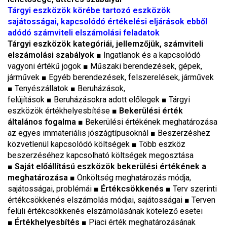
Tárgyi eszközök körébe tartozó eszközök
sajátosságai, kapcsolódó értékelési eljárások ebből
adódó számviteli elszámolási feladatok
Tárgyi eszközök kategóriái, jellemzőjük, számviteli
elszámolási szabályok
■
Ingatlanok és a kapcsolódó
vagyoni értékű jogok
■
Műszaki berendezések, gépek,
járművek
■
Egyéb berendezések, felszerelések, járművek
■
Tenyészállatok
■
Beruházások,
felújítások
■
Beruházásokra adott előlegek
■
Tárgyi
eszközök értékhelyesbítése
■
Bekerülési érték
általános fogalma
■
Bekerülési értékének meghatározása
az egyes immateriális jószágtípusoknál
■
Beszerzéshez
közvetlenül kapcsolódó költségek
■
Több eszköz
beszerzéséhez kapcsolható költségek megosztása
■
Saját előállítású eszközök bekerülési értékének a
meghatározása
■
Önköltség meghatározás módja,
sajátosságai, problémái
■
Értékcsökkenés
■
Terv szerinti
értékcsökkenés elszámolás módjai, sajátosságai
■
Terven
felüli értékcsökkenés elszámolásának kötelező esetei
■
Értékhelyesbítés
■
Piaci érték meghatározásának