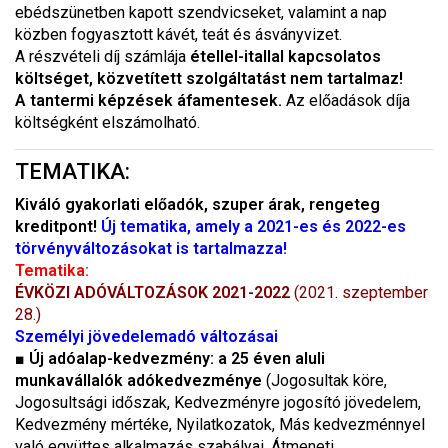
ebédszünetben kapott szendvicseket, valamint a nap
közben fogyasztott kávét, teát és ásványvizet.
A részvételi díj számlája
étellel-itallal kapcsolatos
költséget, közvetített szolgáltatást nem tartalmaz!
A tantermi képzések áfamentesek.
Az előadások díja
költségként elszámolható.
TEMATIKA:
Kiváló gyakorlati előadók, szuper árak, rengeteg
kreditpont!
Új tematika, amely a 2021-es és 2022-es
törvényváltozásokat is tartalmazza!
Tematika:
ÉVKÖZI ADÓVÁLTOZÁSOK 2021-2022
(2021. szeptember
28.)
Személyi jövedelemadó változásai
■
Új adóalap-kedvezmény: a 25 éven aluli
munkavállalók adókedvezménye
(Jogosultak köre,
Jogosultsági időszak, Kedvezményre jogosító jövedelem,
Kedvezmény mértéke, Nyilatkozatok, Más kedvezménnyel
való együttes alkalmazás szabályai, Átmeneti