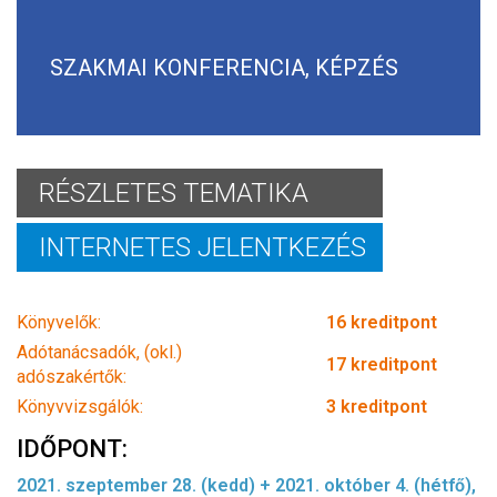
SZAKMAI KONFERENCIA, KÉPZÉS
RÉSZLETES TEMATIKA
INTERNETES JELENTKEZÉS
Könyvelők:
16 kreditpont
Adótanácsadók, (okl.)
17 kreditpont
adószakértők:
Könyvvizsgálók:
3 kreditpont
IDŐPONT:
2021. szeptember 28. (kedd) + 2021. október 4. (hétfő),