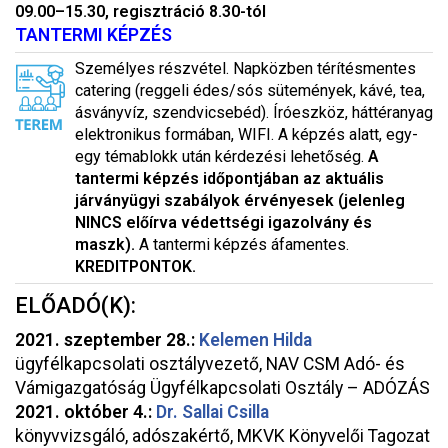
09.00–15.30, regisztráció 8.30-tól
TANTERMI KÉPZÉS
Személyes részvétel. Napközben térítésmentes
catering (reggeli édes/sós sütemények, kávé, tea,
ásványvíz, szendvicsebéd). Íróeszköz, háttéranyag
elektronikus formában, WIFI. A képzés alatt, egy-
egy témablokk után kérdezési lehetőség.
A
tantermi képzés időpontjában az aktuális
járványügyi szabályok érvényesek (jelenleg
NINCS előírva védettségi igazolvány és
maszk).
A tantermi képzés áfamentes.
KREDITPONTOK.
ELŐADÓ(K):
2021. szeptember 28.:
Kelemen Hilda
ügyfélkapcsolati osztályvezető, NAV CSM Adó- és
Vámigazgatóság Ügyfélkapcsolati Osztály – ADÓZÁS
2021. október 4.:
Dr. Sallai Csilla
könyvvizsgáló, adószakértő, MKVK Könyvelői Tagozat