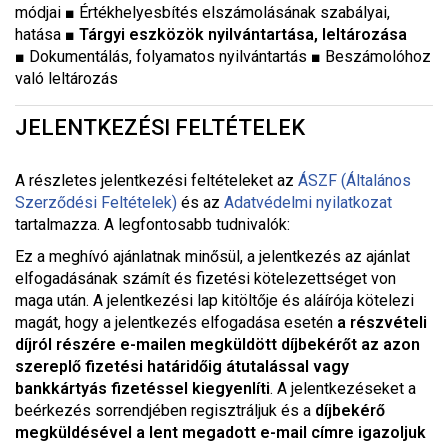
módjai
■
Értékhelyesbítés elszámolásának szabályai,
hatása
■
Tárgyi eszközök nyilvántartása, leltározása
■
Dokumentálás, folyamatos nyilvántartás
■
Beszámolóhoz
való leltározás
JELENTKEZÉSI FELTÉTELEK
A részletes jelentkezési feltételeket a
z
ÁSZF (Általános
Szerződési Feltételek)
és az
Adatvédelmi nyilatkozat
tartalmazza. A legfontosabb tudnivalók:
Ez a meghívó ajánlatnak minősül, a jelentkezés az ajánlat
elfogadásának számít és fizetési kötelezettséget von
maga után. A jelentkezési lap kitöltője és aláírója kötelezi
magát, hogy a jelentkezés elfogadása esetén
a részvételi
díjról részére e-mailen megküldött díjbekérőt az azon
szereplő fizetési határidőig átutalással vagy
bankkártyás fizetéssel kiegyenlíti
. A jelentkezéseket a
beérkezés sorrendjében regisztráljuk és a
díjbekérő
megküldésével a lent megadott e-mail címre igazoljuk