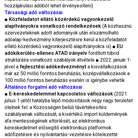
hozzájárulási adóból lehet érvényesíteni)
Társasági adó változásai
■
Közfeladatot ellátó közérdekű vagyonkezelő
alapítványokra vonatkozó rendelkezések
(A közhasznú
szervezeteknek adott adományok után elszámolható
adóalap-kedvezmény kiterjesztésre kerül a közfeladatot
ellátó közérdekű vagyonkezelő alapítványokra is) ■
EU
adókikerülés-ellenes ATAD irányelv
fordított hibrid
struktúráira vonatkozó szabályok átvétele ■ 2022. január 1-
jével a
fejlesztési adókedvezményt
a kisvállalkozások
már az 50 millió forintos beruházás, középvállalkozások a
100 millió forintos beruházás esetén is igénybe vehetik
Általános forgalmi adó változásai
■
E-kereskedelemmel kapcsolatos változások
(2021.
július 1-jétől hatályba lépő módosítások négy nagy területet
ölelnek fel: a Közösségen belüli távértékesítés
szabályainak változását, a kisértékű import küldemények
áfa mentességének eltörlését, az elektronikus
kereskedelmet elősegítő elektronikus platformok
adófizetésre és nyilvántartás-vezetésre kötelezetté