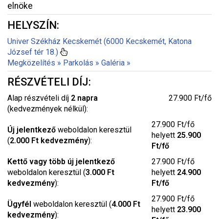
elnöke
HELYSZÍN:
Univer Székház Kecskemét (6000 Kecskemét, Katona
József tér 18.)
Megközelítés »
Parkolás »
Galéria »
RÉSZVÉTELI DÍJ:
Alap részvételi díj
2 napra
27.900 Ft/fő
(kedvezmények nélkül):
27.900 Ft/fő
Új jelentkező
weboldalon keresztül
helyett
25.900
(
2.000 Ft kedvezmény
):
Ft/fő
Kettő vagy több új jelentkező
27.900 Ft/fő
weboldalon keresztül (
3.000 Ft
helyett
24.900
kedvezmény
):
Ft/fő
27.900 Ft/fő
Ügyfél
weboldalon keresztül (
4.000 Ft
helyett
23.900
kedvezmény
):