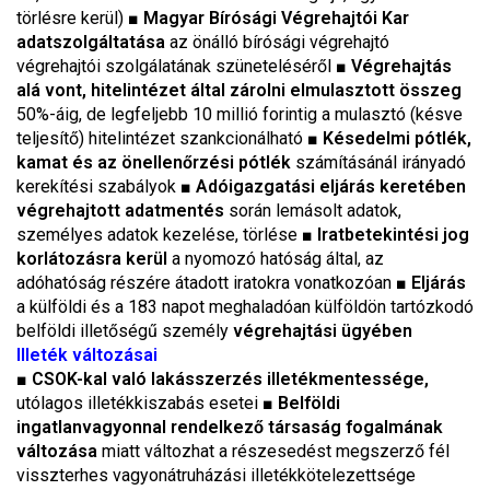
törlésre kerül) ■
Magyar Bírósági Végrehajtói Kar
adatszolgáltatása
az önálló bírósági végrehajtó
végrehajtói szolgálatának szüneteléséről ■
Végrehajtás
alá vont, hitelintézet által zárolni elmulasztott összeg
50%-áig, de legfeljebb 10 millió forintig a mulasztó (késve
teljesítő) hitelintézet szankcionálható ■
Késedelmi pótlék,
kamat és az önellenőrzési pótlék
számításánál irányadó
kerekítési szabályok ■
Adóigazgatási eljárás keretében
végrehajtott adatmentés
során lemásolt adatok,
személyes adatok kezelése, törlése ■
Iratbetekintési jog
korlátozásra kerül
a nyomozó hatóság által, az
adóhatóság részére átadott iratokra vonatkozóan ■
Eljárás
a külföldi és a 183 napot meghaladóan külföldön tartózkodó
belföldi illetőségű személy
végrehajtási ügyében
Illeték változásai
■
CSOK-kal való lakásszerzés illetékmentessége,
utólagos illetékkiszabás esetei ■
Belföldi
ingatlanvagyonnal rendelkező társaság fogalmának
változása
miatt változhat a részesedést megszerző fél
visszterhes vagyonátruházási illetékkötelezettsége