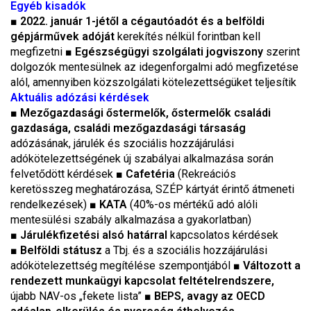
Egyéb kisadók
■
2022. január 1-jétől a cégautóadót és a belföldi
gépjárművek adóját
kerekítés nélkül forintban kell
megfizetni ■
Egészségügyi szolgálati jogviszony
szerint
dolgozók mentesülnek az idegenforgalmi adó megfizetése
alól, amennyiben közszolgálati kötelezettségüket teljesítik
Aktuális adózási kérdések
■
Mezőgazdasági őstermelők, őstermelők családi
gazdasága, családi mezőgazdasági társaság
adózásának, járulék és szociális hozzájárulási
adókötelezettségének új szabályai alkalmazása során
felvetődött kérdések
■
Cafetéria
(Rekreációs
keretösszeg meghatározása, SZÉP kártyát érintő átmeneti
rendelkezések)
■
KATA
(40%-os mértékű adó alóli
mentesülési szabály alkalmazása a gyakorlatban)
■
Járulékfizetési alsó határral
kapcsolatos kérdések
■
Belföldi státusz
a Tbj. és a szociális hozzájárulási
adókötelezettség megítélése szempontjából
■
Változott a
rendezett munkaügyi kapcsolat feltételrendszere,
újabb NAV-os „fekete lista”
■
BEPS, avagy az OECD