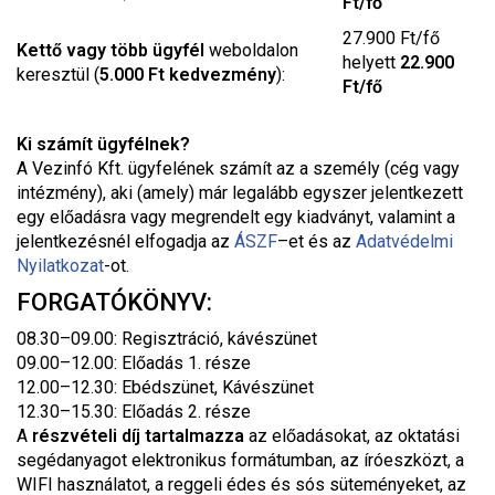
Ft/fő
27.900 Ft/fő
Kettő vagy több ügyfél
weboldalon
helyett
22.900
keresztül (
5.000 Ft kedvezmény
):
Ft/fő
Ki számít ügyfélnek?
A Vezinfó Kft. ügyfelének számít az a személy (cég vagy
intézmény), aki (amely) már legalább egyszer jelentkezett
egy előadásra vagy megrendelt egy kiadványt, valamint a
jelentkezésnél elfogadja az
ÁSZF
–
et és az
Adatvédelmi
Nyilatkozat
-ot.
FORGATÓKÖNYV:
08.30–09.00: Regisztráció, kávészünet
09.00–12.00: Előadás 1. része
12.00–12.30: Ebédszünet, Kávészünet
12.30–15.30: Előadás 2. része
A
részvételi díj tartalmazza
az előadásokat, az oktatási
segédanyagot elektronikus formátumban, az íróeszközt, a
WIFI használatot, a reggeli édes és sós süteményeket, az