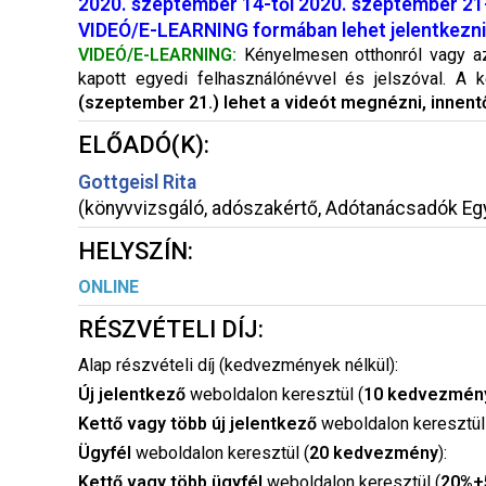
2020. szeptember 14-től 2020. szeptember 21-
VIDEÓ/E-LEARNING formában lehet jelentkezni!
VIDEÓ/E-LEARNING:
Kényelmesen otthonról vagy az i
kapott egyedi felhasználónévvel és jelszóval. A k
(szeptember 21.) lehet a videót megnézni, innent
ELŐADÓ(K):
Gottgeisl Rita
(könyvvizsgáló, adószakértő, Adótanácsadók Eg
HELYSZÍN:
ONLINE
RÉSZVÉTELI DÍJ:
Alap részvételi díj (kedvezmények nélkül):
Új jelentkező
weboldalon keresztül (
10 kedvezmén
Kettő vagy több új jelentkező
weboldalon keresztül
Ügyfél
weboldalon keresztül (
20 kedvezmény
):
Kettő vagy több ügyfél
weboldalon keresztül (
20%+