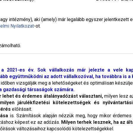
agy intézmény), aki (amely) már legalább egyszer jelentkezett 
elmi Nyilatkozat
-ot.
zámolható.
a 2021-es év. Sok vállalkozás már jelezte a vele ka
b együttműködni az adott vállalkozóval, ha továbbra is a K
ok időben vizsgálják meg a lehetőségeket és optimálisan készülj
 a gazdasági társaságok számára.
r lehet és érdemes átalányadózást választani,
milyen lesz az
yen járulékfizetési kötelezettségek és nyilvántartási
térés
előírásait.
tása
is. Számítások alapján nézzük meg, hogy mikor érdemes e
ózáshoz képest ez az adózás.
Milyen terhek lesznek, ha az ált
előírások változásaihoz kapcsolódó kötelezettségekkel.