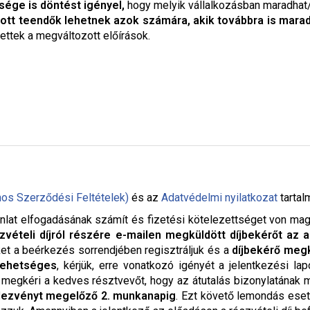
ége is döntést igényel,
hogy melyik vállalkozásban maradhat/
ott teendők lehetnek azok számára, akik továbbra is mara
tettek a megváltozott előírások.
nos Szerződési Feltételek)
és az
Adatvédelmi nyilatkozat
tartal
nlat elfogadásának számít és fizetési kötelezettséget von maga u
zvételi díjról részére e-mailen megküldött díjbekérőt az a
ket a beérkezés sorrendjében regisztráljuk és a
díjbekérő megk
lehetséges
, kérjük, erre vonatkozó igényét a jelentkezési la
. megkéri a kedves résztvevőt, hogy az átutalás bizonylatának
dezvényt megelőző 2. munkanapig
. Ezt követő lemondás eset