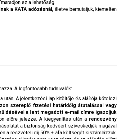
maradjon ez a lehetőség.
dnak a KATA adózásnál,
illetve bemutatjuk, kiemelten
mazza. A legfontosabb tudnivalók:
tán. A jelentkezési lap kitöltője és aláírója kötelezi
zon szereplő fizetési határidőig átutalással vagy
üldésével a lent megadott e-mail címre igazoljuk
pon előre jelezze. A kiegyenlítés után a
rendezvény
 másolatát a biztonság kedvéért szíveskedjék magával
én a részvételi díj 50% + áfa költségét kiszámlázzuk.