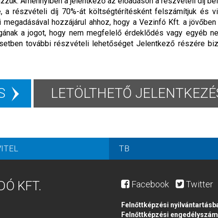
ázzuk. Amennyiben a jelentkező az előadáson a részvételi díj bef
 a részvételi díj 70%-át költségtérítésként felszámítjuk és v
ai megadásával hozzájárul ahhoz, hogy a Vezinfó Kft. a jövőbe
 magának a jogot, hogy nem megfelelő érdeklődés vagy egyéb n
setben további részvételi lehetőséget Jelentkező részére biz
S
LETÖLTHETŐ JELENTKEZÉS
ITEL
TB
DÓ KFT.
Facebook
Twitter
Felnőttképzési nyilvántartásb
Felnőttképzési engedélyszá