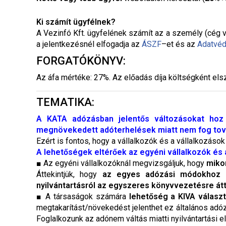
Ki számít ügyfélnek?
A Vezinfó Kft. ügyfelének számít az a személy (cég v
a jelentkezésnél elfogadja az
ÁSZF
–
et és az
Adatvéd
FORGATÓKÖNYV:
Az áfa mértéke: 27%. Az előadás díja költségként els
TEMATIKA:
A KATA adózásban jelentős változásokat hoz 
megnövekedett adóterhelések miatt nem fog továb
Ezért is fontos, hogy a vállalkozók és a vállalkozás
A lehetőségek eltérőek az egyéni vállalkozók és
■ Az egyéni vállalkozóknál megvizsgáljuk, hogy
miko
Áttekintjük, hogy
az egyes adózási módokhoz mil
nyilvántartásról az egyszeres könyvvezetésre át
■ A társaságok számára
lehetőség a KIVA válasz
megtakarítást/növekedést jelenthet ez általános ad
Foglalkozunk az adónem váltás miatti nyilvántartási 