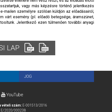
izetése ellenére nem vesz részt, és az előadás előtti
isszatartjuk, vagy más képzésre történő jelentkezés
n e-mailen személyre szólóan küldjön az előadásairól,
em várt esemény (pl. előadó betegsége, áramszünet,
tosítunk. Jelentkező ezen túlmenően további anyagi
I LAP
JOG
YouTube
a vételi szám:
E-001513/2016
m
E/2020/000238