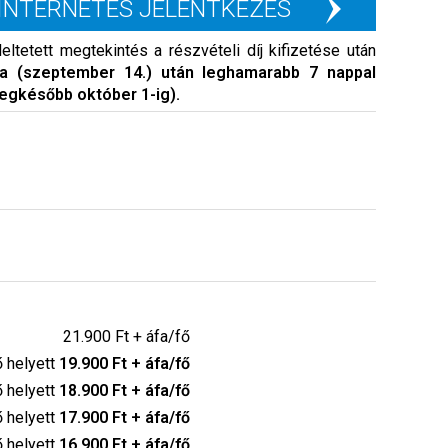
INTERNETES JELENTKEZÉS
ltetett megtekintés a részvételi díj kifizetése után
ja (szeptember 14.) után leghamarabb 7 nappal
legkésőbb október 1-ig).
21.900 Ft + áfa/fő
ő helyett
19.900 Ft + áfa/fő
ő helyett
18.900 Ft + áfa/fő
ő helyett
17.900 Ft + áfa/fő
ő helyett
16.900 Ft + áfa/fő