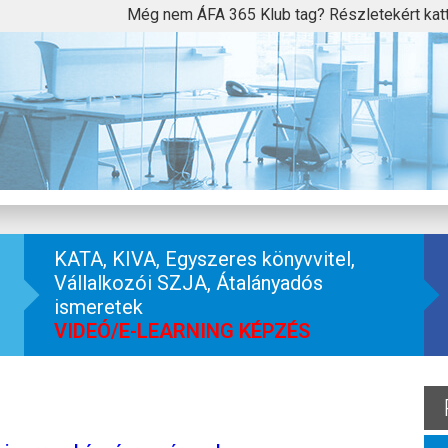
Még nem ÁFA 365 Klub tag? Részletekért kat
KATA, KIVA, Egyszeres könyvvitel,
Vállalkozói SZJA, Átalányadós
ismeretek
VIDEÓ/E-LEARNING KÉPZÉS