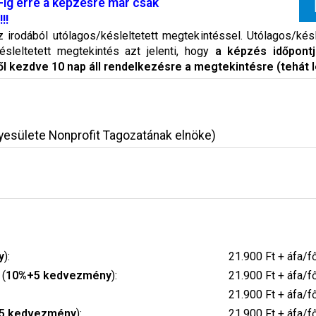
ig erre a képzésre már csak
!!
rodából utólagos/késleltetett megtekintéssel. Utólagos/késle
ésleltetett megtekintés azt jelenti, hogy
a képzés időpont
ől kezdve 10 nap áll rendelkezésre a megtekintésre (tehát 
yesülete Nonprofit Tagozatának elnöke)
y
):
21.900 Ft + áfa/f
 (
10%+5 kedvezmény
):
21.900 Ft + áfa/f
21.900 Ft + áfa/f
5 kedvezmény
):
21.900 Ft + áfa/f