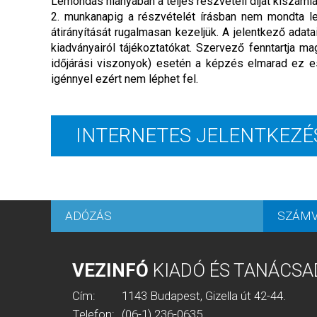
Lemondás hiányában a teljes részvételi díjat kiszáml
2. munkanapig a részvételét írásban nem mondta le,
átirányítását rugalmasan kezeljük. A jelentkező adat
kiadványairól tájékoztatókat. Szervező fenntartja
időjárási viszonyok) esetén a képzés elmarad ez e
igénnyel ezért nem léphet fel.
INTERNETES JELENTKEZÉ
ADÓZÁS
SZÁMV
VEZINFÓ
KIADÓ ÉS TANÁCSA
Cím:
1143 Budapest, Gizella út 42-44.
Telefon:
(06-1) 236-0635