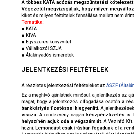
A többes KATA adózás megszüntetési kötelezetts
Végezetül megvizsgáljuk, hogy milyen megváltoz
kiket és milyen feltételek fennállása mellett nem érin
Tematika:
■ KATA
■ KIVA
■ Egyszeres könyvvitel
■ Vállalkozói SZJA
■ Átalányadós ismeretek
JELENTKEZÉSI FELTÉTELEK
A részletes jelentkezési feltételeket a
z
ÁSZF (Általá
Ez a meghívó ajánlatnak minősül, a jelentkezés az ajá
magát, hogy a jelentkezés elfogadása esetén
a rés
bankkártyás fizetéssel kiegyenlíti
. A jelentkezése
vissza
. A rendezvény napján
készpénzfizetés is 
helyszínén adjuk oda a végszámlát
. A Vezinfó Kft
hozni.
Lemondást csak írásban fogadunk el a ren