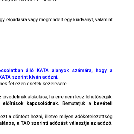
egy előadásra vagy megrendelt egy kiadványt, valamint
pcsolatban álló KATA alanyok számára, hogy a
ATA szerint kíván adózni.
enek fel ezen esetek kezelésére.
 jövedelmük alakulása, ha erre nem lesz lehetőségük.
 előírások kapcsolódnak.
Bemutatjuk a
bevételi
zt a döntést hozni, illetve milyen adókötelezettség
alános, a TAO szerinti adózást választja az adózó.