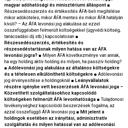
magyar adóhatósági és minisztériumi álláspont
■
Részesedésszerzés és értékesítés ÁFA-beli megítélése
mikor adóköteles, mikor ÁFA mentes és mikor ÁFA hatályán
kívüli? – Az ÁFA levonási jog alakulása az ezzel
összefüggésben felmerült költségekkel (ügyvédi költség,
tanácsadási díj stb.) kapcsolatosan ■
Részesedésszerzés, értékesítés és
részesedéstartásnak milyen hatása van az ÁFA
levonási jogra?
■ Milyen ÁFA következménye van annak,
ha egy holding aktív holding és milyen, ha passzív holding?
■
Adólevonási jog alakulása az általános költségekre
és a tételesen elkülöníthető költségekre
■ Adólevonási
jog érvényesítése a holdingoknál
■
Leányvállalatok
részére igénybe vett beszerzések ÁFA levonási joga –
Közvetített szolgáltatásokhoz kapcsolódó
költségeken felmerült ÁFA levonhatósága
■ Tulajdonosi
tevékenységhez kapcsolódó beszerzések fogalma, az
azzal összefüggő ÁFA levonási jog ■
Mit jelent a
holdingok esetében az irányítási, adminisztratív
szolgáltatás és milyen hatással van az adólevonási