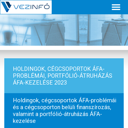
Toggl
naviga
HOLDINGOK, CÉGCSOPORTOK ÁFA-
PROBLÉMÁI, PORTFÓLIÓ-ÁTRUHÁZÁS
ÁFA-KEZELÉSE 2023
Holdingok, cégcsoportok ÁFA-problémái
és a cégcsoporton belüli finanszírozás,
valamint a portfólió-átruházás ÁFA-
kezelése