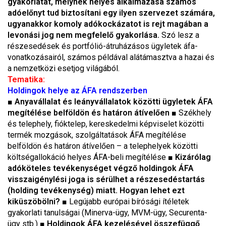
gyakorlatát, melynek helyes alkalmazása számos
adóelőnyt tud biztosítani egy ilyen szervezet számára,
ugyanakkor komoly adókockázatot is rejt magában a
levonási jog nem megfelelő gyakorlása.
Szó lesz a
részesedések és portfólió-átruházásos ügyletek áfa-
vonatkozásairól, számos példával alátámasztva a hazai és
a nemzetközi esetjog világából.
Tematika:
Holdingok helye az ÁFA rendszerben
■
Anyavállalat és leányvállalatok közötti ügyletek ÁFA
megítélése belföldön és határon átívelően
■ Székhely
és telephely, fióktelep, kereskedelmi képviselet közötti
termék mozgások, szolgáltatások ÁFA megítélése
belföldön és határon átívelően – a telephelyek közötti
költségallokáció helyes ÁFA-beli megítélése ■
Kizárólag
adóköteles tevékenységet végző holdingok ÁFA
visszaigénylési joga is sérülhet a részesedéstartás
(holding tevékenység) miatt. Hogyan lehet ezt
kiküszöbölni?
■ Legújabb európai bírósági ítéletek
gyakorlati tanulságai (Minerva-ügy, MVM-ügy, Securenta-
ügy stb.) ■
Holdingok ÁFA kezelésével összefüggő