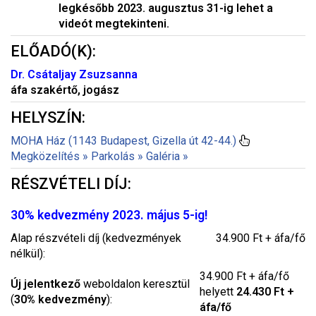
legkésőbb 2023. augusztus 31-ig lehet a
videót megtekinteni.
ELŐADÓ(K):
Dr. Csátaljay Zsuzsanna
áfa szakértő, jogász
HELYSZÍN:
MOHA Ház (1143 Budapest, Gizella út 42-44.)
Megközelítés »
Parkolás »
Galéria »
RÉSZVÉTELI DÍJ:
30% kedvezmény 2023. május 5-ig!
Alap részvételi díj (kedvezmények
34.900 Ft + áfa/fő
nélkül):
34.900 Ft + áfa/fő
Új jelentkező
weboldalon keresztül
helyett
24.430 Ft +
(
30% kedvezmény
):
áfa/fő