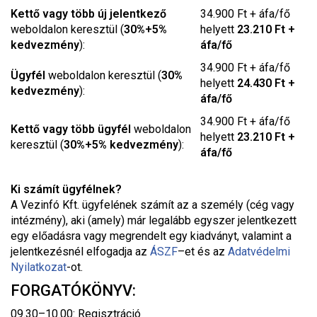
Kettő vagy több új jelentkező
34.900 Ft + áfa/fő
weboldalon keresztül (
30%+5%
helyett
23.210 Ft +
kedvezmény
):
áfa/fő
34.900 Ft + áfa/fő
Ügyfél
weboldalon keresztül (
30%
helyett
24.430 Ft +
kedvezmény
):
áfa/fő
34.900 Ft + áfa/fő
Kettő vagy több ügyfél
weboldalon
helyett
23.210 Ft +
keresztül (
30%+5% kedvezmény
):
áfa/fő
Ki számít ügyfélnek?
A Vezinfó Kft. ügyfelének számít az a személy (cég vagy
intézmény), aki (amely) már legalább egyszer jelentkezett
egy előadásra vagy megrendelt egy kiadványt, valamint a
jelentkezésnél elfogadja az
ÁSZF
–
et és az
Adatvédelmi
Nyilatkozat
-ot.
FORGATÓKÖNYV:
09.30–10.00: Regisztráció