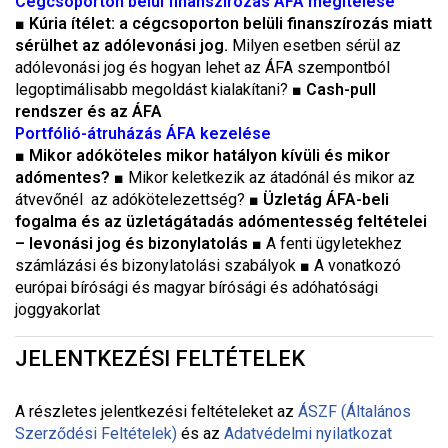
Cégcsoporton belül finanszírozás ÁFA megítélése
■
Kúria ítélet: a cégcsoporton belüli finanszírozás miatt
sérülhet az adólevonási jog.
Milyen esetben sérül az
adólevonási jog és hogyan lehet az ÁFA szempontból
legoptimálisabb megoldást kialakítani? ■
Cash-pull
rendszer és az ÁFA
Portfólió-átruházás ÁFA kezelése
■
Mikor adóköteles mikor hatályon kívüli és mikor
adómentes?
■ Mikor keletkezik az átadónál és mikor az
átvevőnél az adókötelezettség? ■
Üzletág ÁFA-beli
fogalma és az üzletágátadás adómentesség feltételei
– levonási jog és bizonylatolás
■ A fenti ügyletekhez
számlázási és bizonylatolási szabályok ■ A vonatkozó
európai bírósági és magyar bírósági és adóhatósági
joggyakorlat
JELENTKEZÉSI FELTÉTELEK
A részletes jelentkezési feltételeket a
z
ÁSZF (Általános
Szerződési Feltételek)
és az
Adatvédelmi nyilatkozat