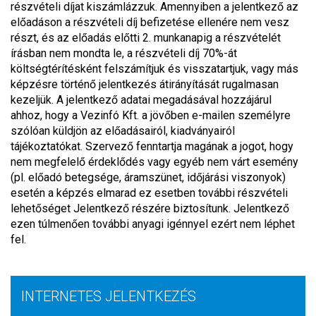
részvételi díjat kiszámlázzuk. Amennyiben a jelentkező az
előadáson a részvételi díj befizetése ellenére nem vesz
részt, és az előadás előtti 2. munkanapig a részvételét
írásban nem mondta le, a részvételi díj 70%-át
költségtérítésként felszámítjuk és visszatartjuk, vagy más
képzésre történő jelentkezés átirányítását rugalmasan
kezeljük. A jelentkező adatai megadásával hozzájárul
ahhoz, hogy a Vezinfó Kft. a jövőben e-mailen személyre
szólóan küldjön az előadásairól, kiadványairól
tájékoztatókat. Szervező fenntartja magának a jogot, hogy
nem megfelelő érdeklődés vagy egyéb nem várt esemény
(pl. előadó betegsége, áramszünet, időjárási viszonyok)
esetén a képzés elmarad ez esetben további részvételi
lehetőséget Jelentkező részére biztosítunk. Jelentkező
ezen túlmenően további anyagi igénnyel ezért nem léphet
fel.
INTERNETES JELENTKEZÉS