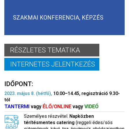
SZAKMAI KONFERENCIA, KÉPZÉS
RÉSZLETES TEMATIKA
INTERNETES JELENTKEZÉS
IDŐPONT:
2023. május 8. (hétfő),
10.00–14.45, regisztráció 9.30-
tól
TANTERMI
vagy
ÉLŐ/ONLINE
vagy
VIDEÓ
Személyes részvétel.
Napközben
térítésmentes catering
(reggeli édes/sós
sütemények, kávé, tea, ásványvíz, ebédszünetben