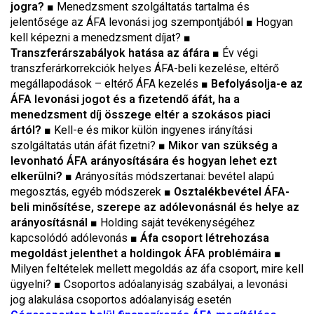
jogra?
■ Menedzsment szolgáltatás tartalma és
jelentősége az ÁFA levonási jog szempontjából ■ Hogyan
kell képezni a menedzsment díjat? ■
Transzferárszabályok hatása az áfára
■ Év végi
transzferárkorrekciók helyes ÁFA-beli kezelése, eltérő
megállapodások – eltérő ÁFA kezelés ■
Befolyásolja-e az
ÁFA levonási jogot és a fizetendő áfát, ha a
menedzsment díj összege eltér a szokásos piaci
ártól?
■ Kell-e és mikor külön ingyenes irányítási
szolgáltatás után áfát fizetni?
■
Mikor van szükség a
levonható ÁFA arányosítására és hogyan lehet ezt
elkerülni?
■ Arányosítás módszertanai: bevétel alapú
megosztás, egyéb módszerek ■
Osztalékbevétel ÁFA-
beli minősítése, szerepe az adólevonásnál és helye az
arányosításnál
■ Holding saját tevékenységéhez
kapcsolódó adólevonás ■
Áfa csoport létrehozása
megoldást jelenthet a holdingok ÁFA problémáira
■
Milyen feltételek mellett megoldás az áfa csoport, mire kell
ügyelni? ■ Csoportos adóalanyiság szabályai, a levonási
jog alakulása csoportos adóalanyiság esetén