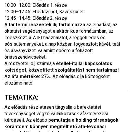
10.00–12.00: Előadás 1. része
12.00–12.45: Ebédszünet, Kávészünet
12.45–14.45: Előadás 2. része
A
tantermi
részvételi díj tartalmazza
az előadást, az
oktatási segédanyagot elektronikus formátumban, az
íróeszközt, a WIFI használatot, a reggeli édes és
sós süteményeket, a nap közben fogyasztott kávét, teát
és ásványvizet, valamint ebédre a fóliázott
óriásszendvicseket.
A részvételi díj számlája
étellel-itallal kapcsolatos
költséget, közvetített szolgáltatást nem tartalmaz!
Az áfa mértéke: 27%.
Az előadás díja költségként
elszámolható.
TEMATIKA:
Az előadás részletesen tárgyalja a befektetési
tevékenységet végző vállalkozások áfa-tervezési
kérdéseit. Az előadó
bemutatja a holding társaságok
korántsem könnyen megítélhető áfa-levonási