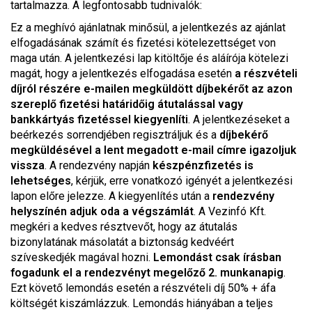
tartalmazza. A legfontosabb tudnivalók:
Ez a meghívó ajánlatnak minősül, a jelentkezés az ajánlat
elfogadásának számít és fizetési kötelezettséget von
maga után. A jelentkezési lap kitöltője és aláírója kötelezi
magát, hogy a jelentkezés elfogadása esetén
a részvételi
díjról részére e-mailen megküldött díjbekérőt az azon
szereplő fizetési határidőig átutalással vagy
bankkártyás fizetéssel kiegyenlíti
. A jelentkezéseket a
beérkezés sorrendjében regisztráljuk és a
díjbekérő
megküldésével a lent megadott e-mail címre igazoljuk
vissza
. A rendezvény napján
készpénzfizetés is
lehetséges
, kérjük, erre vonatkozó igényét a jelentkezési
lapon előre jelezze. A kiegyenlítés után a
rendezvény
helyszínén adjuk oda a végszámlát
. A Vezinfó Kft.
megkéri a kedves résztvevőt, hogy az átutalás
bizonylatának másolatát a biztonság kedvéért
szíveskedjék magával hozni.
Lemondást csak írásban
fogadunk el a rendezvényt megelőző 2. munkanapig
.
Ezt követő lemondás esetén a részvételi díj 50% + áfa
költségét kiszámlázzuk. Lemondás hiányában a teljes