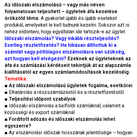
Az időszaki elszámolású – vagy más néven
folyamatosan teljesített – ügyletek áfa kezelése
örökzöld téma.
A gyakorlat újabb és újabb eseteket
produkál, amelyeket le kell tudnunk kezelni. Sokszor azt is
nehéz eldönteni, hogy egyáltalán ide tartozik-e az ügylet.
Időszaki elszámolás? Vagy inkább részteljesítés?
Esetleg részletfizetés? Ha hibásan állítottuk ki a
számlát vagy pótlólagos elszámolásra van szükség,
azt hogyan kell elvégezni?
Ezeknek az ügyleteknek az
áfa és számlázási kérdéseit tekintjük át az alapszámla
kiállításától az egyes számlamódosítások kezeléséig.
Tematika:
■
Az időszaki elszámolású ügyletek fogalma, esetkörei
■
Elhatárolás a részszámlázástól és a részletfizetéstől
■
Teljesítési időpont szabályok
■
Időszaki elszámolás a belföldi számláknál, valamint a
közösségi és export számláknál
■ Fordított adózás és időszaki elszámolás lehet
egyszerre?
■
Az elszámolási időszak hosszának jelentősége – hogyan