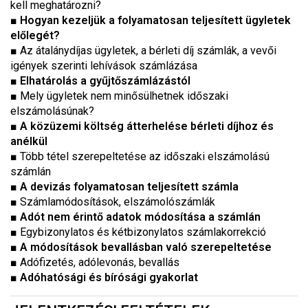
kell meghatározni?
■ Hogyan kezeljük a folyamatosan teljesített ügyletek
előlegét?
■
Az átalánydíjas ügyletek, a bérleti díj számlák, a vevői
igények szerinti lehívások számlázása
■ Elhatárolás a gyűjtőszámlázástól
■
Mely ügyletek nem minősülhetnek időszaki
elszámolásúnak?
■ A közüzemi költség átterhelése bérleti díjhoz és
anélkül
■
Több tétel szerepeltetése az időszaki elszámolású
számlán
■ A devizás folyamatosan teljesített számla
■
Számlamódosítások, elszámolószámlák
■ Adót nem érintő adatok módosítása a számlán
■
Egybizonylatos és kétbizonylatos számlakorrekció
■
A módosítások bevallásban való szerepeltetése
■
Adófizetés, adólevonás, bevallás
■ Adóhatósági és bírósági gyakorlat