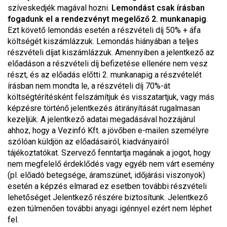
szíveskedjék magával hozni.
Lemondást csak írásban
fogadunk el a rendezvényt megelőző 2. munkanapig
.
Ezt követő lemondás esetén a részvételi díj 50% + áfa
költségét kiszámlázzuk. Lemondás hiányában a teljes
részvételi díjat kiszámlázzuk. Amennyiben a jelentkező az
előadáson a részvételi díj befizetése ellenére nem vesz
részt, és az előadás előtti 2. munkanapig a részvételét
írásban nem mondta le, a részvételi díj 70%-át
költségtérítésként felszámítjuk és visszatartjuk, vagy más
képzésre történő jelentkezés átirányítását rugalmasan
kezeljük. A jelentkező adatai megadásával hozzájárul
ahhoz, hogy a Vezinfó Kft. a jövőben e-mailen személyre
szólóan küldjön az előadásairól, kiadványairól
tájékoztatókat. Szervező fenntartja magának a jogot, hogy
nem megfelelő érdeklődés vagy egyéb nem várt esemény
(pl. előadó betegsége, áramszünet, időjárási viszonyok)
esetén a képzés elmarad ez esetben további részvételi
lehetőséget Jelentkező részére biztosítunk. Jelentkező
ezen túlmenően további anyagi igénnyel ezért nem léphet
fel.