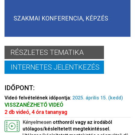
SZAKMAI KONFERENCIA, KÉPZÉS
RÉSZLETES TEMATIKA
INTERNETES JELENTKEZÉS
IDŐPONT:
Videó felvételének időpontja:
2025. április 15. (kedd)
VISSZANÉZHETŐ VIDEÓ
2 db videó, 4 óra tananyag
Kényelmesen
otthonról vagy az irodából
utólagos/késleltetett megtekintéssel.