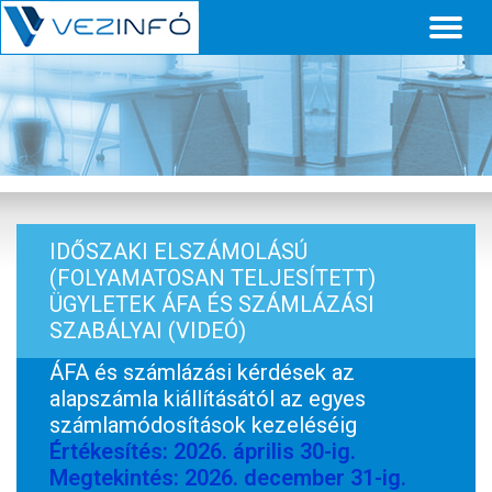
Toggl
naviga
IDŐSZAKI ELSZÁMOLÁSÚ
(FOLYAMATOSAN TELJESÍTETT)
ÜGYLETEK ÁFA ÉS SZÁMLÁZÁSI
SZABÁLYAI (VIDEÓ)
ÁFA és számlázási kérdések az
alapszámla kiállításától az egyes
számlamódosítások kezeléséig
Értékesítés: 2026. április 30-ig.
Megtekintés: 2026. december 31-ig.