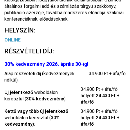
általános forgalmi adó és számlázás tárgyú szakkönyv,
publikáció szerzője, továbbá rendszeres előadója szakmai
konferenciáknak, előadásoknak.
HELYSZÍN:
ONLINE
RÉSZVÉTELI DÍJ:
30% kedvezmény 2026. április 30-ig!
Alap részvételi díj (kedvezmények
34.900 Ft + áfa/fő
nélkül):
34.900 Ft + áfa/fő
Új jelentkező
weboldalon
helyett
24.430 Ft +
keresztül (
30% kedvezmény
):
áfa/fő
Kettő vagy több új jelentkező
34.900 Ft + áfa/fő
weboldalon keresztül (
30%
helyett
24.430 Ft +
kedvezmény
):
áfa/fő