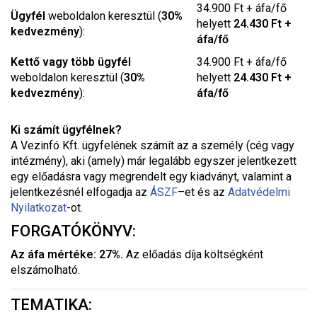
34.900 Ft + áfa/fő
Ügyfél
weboldalon keresztül (
30%
helyett
24.430 Ft +
kedvezmény
):
áfa/fő
Kettő vagy több ügyfél
34.900 Ft + áfa/fő
weboldalon keresztül (
30%
helyett
24.430 Ft +
kedvezmény
):
áfa/fő
Ki számít ügyfélnek?
A Vezinfó Kft. ügyfelének számít az a személy (cég vagy
intézmény), aki (amely) már legalább egyszer jelentkezett
egy előadásra vagy megrendelt egy kiadványt, valamint a
jelentkezésnél elfogadja az
ÁSZF
–
et és az
Adatvédelmi
Nyilatkozat
-ot.
FORGATÓKÖNYV:
Az áfa mértéke: 27%.
Az előadás díja költségként
elszámolható.
TEMATIKA: