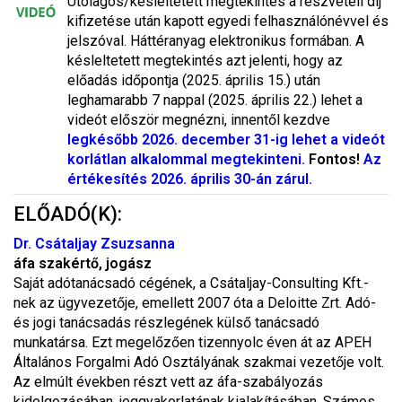
Utólagos/késleltetett megtekintés a részvételi díj
kifizetése után kapott egyedi felhasználónévvel és
jelszóval. Háttéranyag elektronikus formában. A
késleltetett megtekintés azt jelenti, hogy az
előadás időpontja (2025. április 15.) után
leghamarabb 7 nappal (2025. április 22.) lehet a
videót először megnézni, innentől kezdve
legkésőbb 2026. december 31-ig lehet a videót
korlátlan alkalommal megtekinteni.
Fontos!
Az
értékesítés 2026. április 30-án zárul.
ELŐADÓ(K):
Dr. Csátaljay Zsuzsanna
áfa szakértő, jogász
Saját adótanácsadó cégének, a Csátaljay-Consulting Kft.-
nek az ügyvezetője, emellett 2007 óta a Deloitte Zrt. Adó-
és jogi tanácsadás részlegének külső tanácsadó
munkatársa. Ezt megelőzően tizennyolc éven át az APEH
Általános Forgalmi Adó Osztályának szakmai vezetője volt.
Az elmúlt években részt vett az áfa-szabályozás
kidolgozásában, joggyakorlatának kialakításában. Számos