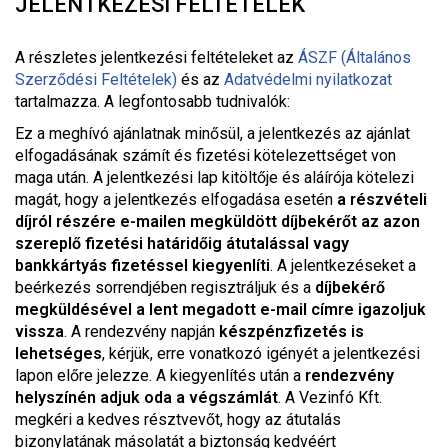
JELENTKEZÉSI FELTÉTELEK
A részletes jelentkezési feltételeket a
z
ÁSZF (Általános
Szerződési Feltételek)
és az
Adatvédelmi nyilatkozat
tartalmazza. A legfontosabb tudnivalók:
Ez a meghívó ajánlatnak minősül, a jelentkezés az ajánlat
elfogadásának számít és fizetési kötelezettséget von
maga után. A jelentkezési lap kitöltője és aláírója kötelezi
magát, hogy a jelentkezés elfogadása esetén
a részvételi
díjról részére e-mailen megküldött díjbekérőt az azon
szereplő fizetési határidőig átutalással vagy
bankkártyás fizetéssel kiegyenlíti
. A jelentkezéseket a
beérkezés sorrendjében regisztráljuk és a
díjbekérő
megküldésével a lent megadott e-mail címre igazoljuk
vissza
. A rendezvény napján
készpénzfizetés is
lehetséges
, kérjük, erre vonatkozó igényét a jelentkezési
lapon előre jelezze. A kiegyenlítés után a
rendezvény
helyszínén adjuk oda a végszámlát
. A Vezinfó Kft.
megkéri a kedves résztvevőt, hogy az átutalás
bizonylatának másolatát a biztonság kedvéért