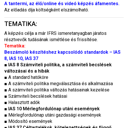
A tantermi, az élő/online és videó képzés áfamentes.
Az előadás díja költségként elszámolható.
TEMATIKA:
A képzés célja a már IFRS ismeretanyagban járatos
résztvevők tudásának ismétlése és frissítése.
Tematika:
Beszámoló készítéshez kapcsolódó standardok – IAS
8, IAS 10, IAS 37
■
IAS 8 Számviteli politika, a számviteli becslések
változásai és a hibák
■ A standard hatóköre
■ A számviteli politika megválasztása és alkalmazása
■ A számviteli politika változás hatásainak kezelése
■ Számviteli becslések hatásai
■ Halasztott adók
■
IAS 10 Mérlegfordulónap utáni események
■ Mérlegfordulónap utáni gazdasági események
■ Módosító események
■
IAS 37 Céltartalékok, kötelezettségek és függő