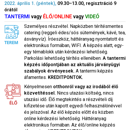
2022. április 1. (péntek),
09.30–13.00, regisztráció 9
órától
TANTERMI
vagy
ÉLŐ/ONLINE
vagy
VIDEÓ
Személyes részvétel. Napközben térítésmentes
catering (reggeli édes/sós sütemények, kávé, tea,
ásványvíz). Íróeszköz, háttéranyag nyomtatott és
elektronikus formában, WIFI. A képzés alatt, egy-
egy témablokk után kérdezési lehetőség.
Parkolási lehetőség térítés ellenében.
A tantermi
képzés időpontjában az aktuális járványügyi
szabályok érvényesek.
A tantermi képzés
áfamentes.
KREDITPONTOK.
Kényelmesen
otthonról vagy az irodából élő
közvetítéssel.
Nincs utazási költség, nincs
utazási idő. Élő megtekintés a részvételi díj
kifizetése után kapott egyedi felhasználónévvel
és jelszóval. Az élő képzés előtt és közben
online kérdezési lehetőség. Háttéranyag
elektronikus formában. Az élő/online képzés