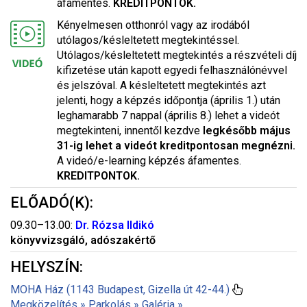
áfamentes.
KREDITPONTOK.
Kényelmesen otthonról vagy az irodából
utólagos/késleltetett megtekintéssel.
Utólagos/késleltetett megtekintés a részvételi díj
kifizetése után kapott egyedi felhasználónévvel
és jelszóval. A késleltetett megtekintés azt
jelenti, hogy a képzés időpontja (április 1.) után
leghamarabb 7 nappal (április 8.) lehet a videót
megtekinteni, innentől kezdve
legkésőbb május
31-ig lehet a videót kreditpontosan megnézni.
A videó/e-learning képzés áfamentes.
KREDITPONTOK.
ELŐADÓ(K):
09.30–13.00:
Dr. Rózsa Ildikó
könyvvizsgáló, adószakértő
HELYSZÍN:
MOHA Ház (1143 Budapest, Gizella út 42-44.)
Megközelítés »
Parkolás »
Galéria »