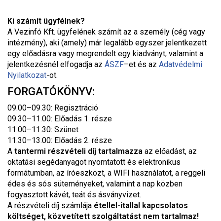
Ki számít ügyfélnek?
A Vezinfó Kft. ügyfelének számít az a személy (cég vagy
intézmény), aki (amely) már legalább egyszer jelentkezett
egy előadásra vagy megrendelt egy kiadványt, valamint a
jelentkezésnél elfogadja az
ÁSZF
–
et és az
Adatvédelmi
Nyilatkozat
-ot.
FORGATÓKÖNYV:
09.00–09.30: Regisztráció
09.30–11.00: Előadás 1. része
11.00–11.30: Szünet
11.30–13.00: Előadás 2. része
A
tantermi
részvételi díj tartalmazza
az előadást, az
oktatási segédanyagot nyomtatott és elektronikus
formátumban, az íróeszközt, a WIFI használatot, a reggeli
édes és sós süteményeket, valamint a nap közben
fogyasztott kávét, teát és ásványvizet.
A részvételi díj számlája
étellel-itallal kapcsolatos
költséget, közvetített szolgáltatást nem tartalmaz!