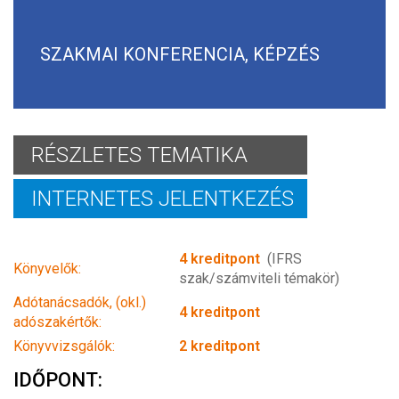
SZAKMAI KONFERENCIA, KÉPZÉS
RÉSZLETES TEMATIKA
INTERNETES JELENTKEZÉS
4 kreditpont
(IFRS
Könyvelők:
szak/számviteli témakör)
Adótanácsadók, (okl.)
4 kreditpont
adószakértők:
Könyvvizsgálók:
2 kreditpont
IDŐPONT: