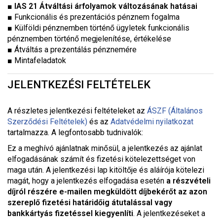
■
IAS 21 Átváltási árfolyamok változásának hatásai
■ Funkcionális és prezentációs pénznem fogalma
■ Külföldi pénznemben történő ügyletek funkcionális
pénznemben történő megjelenítése, értékelése
■ Átváltás a prezentálás pénznemére
■ Mintafeladatok
JELENTKEZÉSI FELTÉTELEK
A részletes jelentkezési feltételeket a
z
ÁSZF (Általános
Szerződési Feltételek)
és az
Adatvédelmi nyilatkozat
tartalmazza. A legfontosabb tudnivalók:
Ez a meghívó ajánlatnak minősül, a jelentkezés az ajánlat
elfogadásának számít és fizetési kötelezettséget von
maga után. A jelentkezési lap kitöltője és aláírója kötelezi
magát, hogy a jelentkezés elfogadása esetén
a részvételi
díjról részére e-mailen megküldött díjbekérőt az azon
szereplő fizetési határidőig átutalással vagy
bankkártyás fizetéssel kiegyenlíti
. A jelentkezéseket a