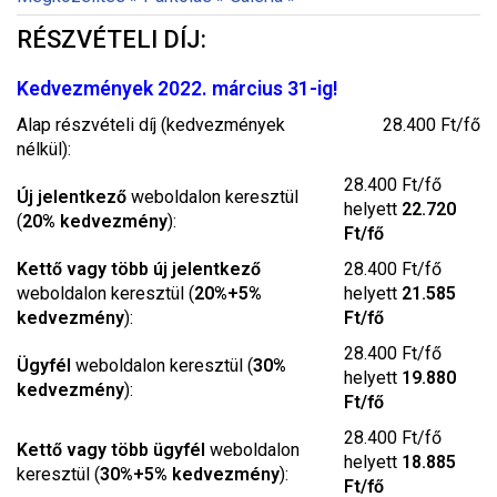
RÉSZVÉTELI DÍJ:
Kedvezmények 2022. március 31-ig!
Alap részvételi díj (kedvezmények
28.400 Ft/fő
nélkül):
28.400 Ft/fő
Új jelentkező
weboldalon keresztül
helyett
22.720
(
20% kedvezmény
):
Ft/fő
Kettő vagy több új jelentkező
28.400 Ft/fő
weboldalon keresztül (
20%+5%
helyett
21.585
kedvezmény
):
Ft/fő
28.400 Ft/fő
Ügyfél
weboldalon keresztül (
30%
helyett
19.880
kedvezmény
):
Ft/fő
28.400 Ft/fő
Kettő vagy több ügyfél
weboldalon
helyett
18.885
keresztül (
30%+5% kedvezmény
):
Ft/fő