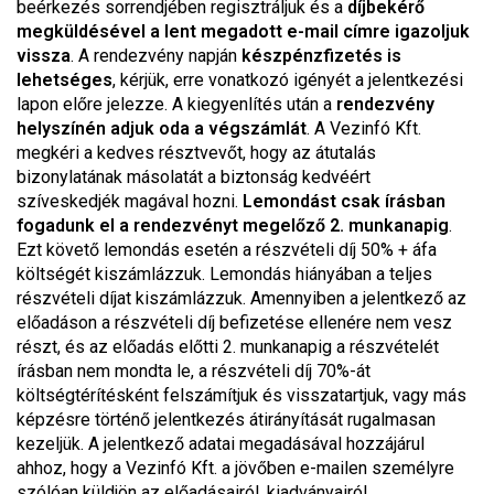
beérkezés sorrendjében regisztráljuk és a
díjbekérő
megküldésével a lent megadott e-mail címre igazoljuk
vissza
. A rendezvény napján
készpénzfizetés is
lehetséges
, kérjük, erre vonatkozó igényét a jelentkezési
lapon előre jelezze. A kiegyenlítés után a
rendezvény
helyszínén adjuk oda a végszámlát
. A Vezinfó Kft.
megkéri a kedves résztvevőt, hogy az átutalás
bizonylatának másolatát a biztonság kedvéért
szíveskedjék magával hozni.
Lemondást csak írásban
fogadunk el a rendezvényt megelőző 2. munkanapig
.
Ezt követő lemondás esetén a részvételi díj 50% + áfa
költségét kiszámlázzuk. Lemondás hiányában a teljes
részvételi díjat kiszámlázzuk. Amennyiben a jelentkező az
előadáson a részvételi díj befizetése ellenére nem vesz
részt, és az előadás előtti 2. munkanapig a részvételét
írásban nem mondta le, a részvételi díj 70%-át
költségtérítésként felszámítjuk és visszatartjuk, vagy más
képzésre történő jelentkezés átirányítását rugalmasan
kezeljük. A jelentkező adatai megadásával hozzájárul
ahhoz, hogy a Vezinfó Kft. a jövőben e-mailen személyre
szólóan küldjön az előadásairól, kiadványairól