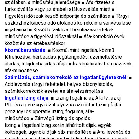
az áfában, a minősítés jelentősége ■ Áfa-fizetés a
funkcióváltás vagy az áfabeli státuszváltás miatt ■
Figyelési időszak kezdő időpontja és számítása ■ Tárgyi
eszközhöz kapcsolódó utólagos korrekció érvényesülése
ingatlannál ■ Később ráaktivált beruházási értékek
minősítése a figyelési időszaknál ■ Áfa-korrekció évek
között és az értékesítéskor
Közműberuházás:
■ Közmű, mint ingatlan, közmű
létrehozása, bérbeadás, jogátengedés, üzemeltetésre
átadás, tulajdonba adás áfája, infrastrukturális beruházások
áfa-minősítése
Számlázás, számlakorrekció az ingatlanügyleteknél:
■
Adólevonás tárgyi feltételei, helyes bizonylatolás,
számlakorrekciók esetei és áfa-elszámolása
Ingatlanlízing áfája:
■ Lízing fogalma az Áfa tv., az új
Ptk. és a pénzügyi szabályozás szerint ■ Lízing fajtái:
pénzügyi és operatív lízing, fogalma, áfa-
minősítése ■ Zártvégű lízing és opciós
lízing ■ Ingatlanlízing során áthárított díjak, egyéb
költségek, ügynöki díjak stb. minősítése ■ Áfa-levonás és
számlázás ingatlanlízingnél ■ Teljesítési időpont operatív