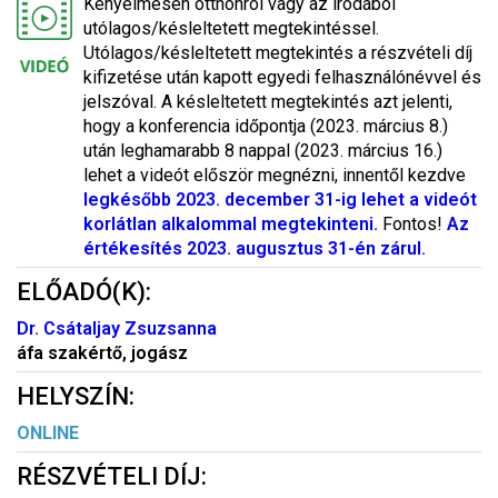
Kényelmesen otthonról vagy az irodából
utólagos/késleltetett megtekintéssel.
Utólagos/késleltetett megtekintés a részvételi díj
kifizetése után kapott egyedi felhasználónévvel és
jelszóval. A késleltetett megtekintés azt jelenti,
hogy a konferencia időpontja (2023. március 8.)
után leghamarabb 8 nappal (2023. március 16.)
lehet a videót először megnézni, innentől kezdve
legkésőbb 2023. december 31-ig lehet a videót
korlátlan alkalommal megtekinteni.
Fontos!
Az
értékesítés 2023. augusztus 31-én zárul.
ELŐADÓ(K):
Dr. Csátaljay Zsuzsanna
áfa szakértő, jogász
HELYSZÍN:
ONLINE
RÉSZVÉTELI DÍJ: