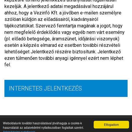
kezeljük. A jelentkező adatai megadásával hozzájárul
ahhoz, hogy a Vezinfó Kft. a jövőben e-mailen személyre
szólóan küldjön az előadásairól, kiadványairól
tájékoztatókat. Szervező fenntartja magának a jogot, hogy
nem megfelelő érdeklődés vagy egyéb nem várt esemény
(pl. előadó betegsége, áramszünet, időjárási viszonyok)
esetén a képzés elmarad ez esetben további részvételi
lehetőséget Jelentkező részére biztosítunk. Jelentkező
ezen túlmenően további anyagi igénnyel ezért nem léphet
fel.
INTERNETES JELENTKEZÉS
© 2026 MINDEN JOG FENNTARTVA
Weboldalunk további használatával jóváhagyja a cookie-k
Elfogadom
használatát az adatvédelmi nyilatkozatban foglaltak szerint.
ÁSZF
ADATKEZELÉSI TÁJÉKOZTATÓ
Médiaajánlat
Adatvédelmi nyilatkozat