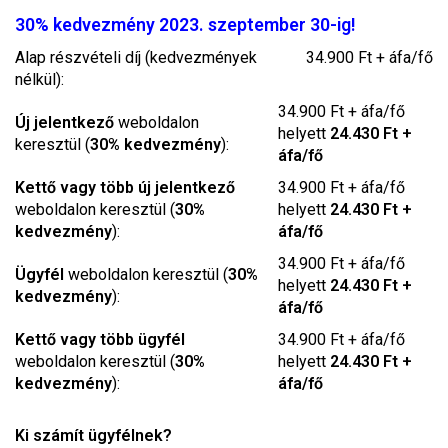
30% kedvezmény 2023. szeptember 30-ig!
Alap részvételi díj (kedvezmények
34.900 Ft + áfa/fő
nélkül):
34.900 Ft + áfa/fő
Új jelentkező
weboldalon
helyett
24.430 Ft +
keresztül (
30% kedvezmény
):
áfa/fő
Kettő vagy több új jelentkező
34.900 Ft + áfa/fő
weboldalon keresztül (
30%
helyett
24.430 Ft +
kedvezmény
):
áfa/fő
34.900 Ft + áfa/fő
Ügyfél
weboldalon keresztül (
30%
helyett
24.430 Ft +
kedvezmény
):
áfa/fő
Kettő vagy több ügyfél
34.900 Ft + áfa/fő
weboldalon keresztül (
30%
helyett
24.430 Ft +
kedvezmény
):
áfa/fő
Ki számít ügyfélnek?