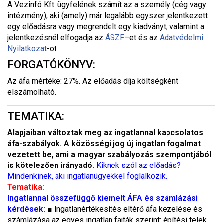
A Vezinfó Kft. ügyfelének számít az a személy (cég vagy
intézmény), aki (amely) már legalább egyszer jelentkezett
egy előadásra vagy megrendelt egy kiadványt, valamint a
jelentkezésnél elfogadja az
ÁSZF
–
et és az
Adatvédelmi
Nyilatkozat
-ot.
FORGATÓKÖNYV:
Az áfa mértéke: 27%. Az előadás díja költségként
elszámolható.
TEMATIKA:
Alapjaiban változtak meg az ingatlannal kapcsolatos
áfa-szabályok.
A közösségi jog új ingatlan fogalmat
vezetett be, ami a magyar szabályozás szempontjából
is kötelezően irányadó.
Kiknek szól az előadás?
Mindenkinek, aki ingatlanügyekkel foglalkozik.
Tematika:
Ingatlannal összefüggő kiemelt ÁFA és számlázási
kérdések:
■ Ingatlanértékesítés eltérő áfa kezelése és
számlázása az egyes ingatlan fajták szerint: építési telek,