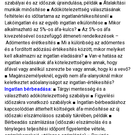
szabályai és az időszak újraindulása, példák ■ Átalakítási
munkák minősítése ■ Adókötelezettség választásának
feltételei és időtartama az ingatlanértékesítésnél ■
Lakóingatlan és az egyéb ingatlan elkülönítése ■ Mikor
alkalmazható az 5%-os áfa-kulcs? ■ Az 5%-os áfa
kivezetésével összefüggő átmeneti rendelkezések –
Adómentes érétkesítés ■ Mi a különbség az adómentes
és a fordított adózású értékesítés között, mikor melyiket
kell alkalmazni az ingatlan eladására? ■ Van-e hatása az
ingatlan eladásának áfa kötelezettségére annak, hogy
áfával vagy anélkül szerezte be vagy annak, hogy ki a vevő?
■ Magánszemélyeknél, egyéb nem áfa-alanyoknál mikor
keletkeztet adóalanyiságot az ingatlan-értékesítés?
Ingatlan bérbeadása:
■ Tárgyi mentesség és a
választható adókötelezettség szabályai ■ Figyelési
időszakra vonatkozó szabályok ■ Ingatlan-bérbeadáshoz
kapcsolódóan átterhelt költségek áfa-minősítése az új
időszaki elszámolásos szabály tükrében, példák ■
Bérbeadás számlázása (időszaki elszámolás és a
tényleges teljesítési időpont figyelembe vétele,