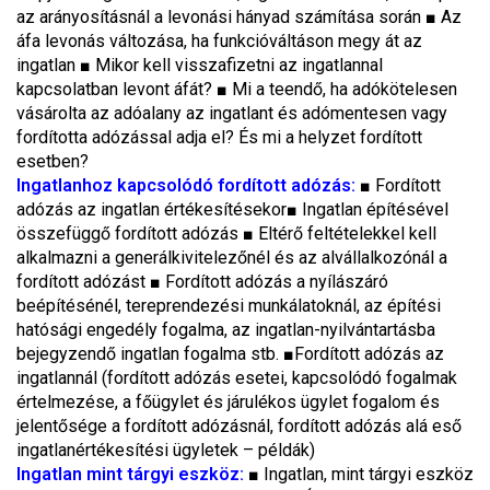
az arányosításnál a levonási hányad számítása során ■ Az
áfa levonás változása, ha funkcióváltáson megy át az
ingatlan ■ Mikor kell visszafizetni az ingatlannal
kapcsolatban levont áfát? ■ Mi a teendő, ha adókötelesen
vásárolta az adóalany az ingatlant és adómentesen vagy
fordította adózással adja el? És mi a helyzet fordított
esetben?
Ingatlanhoz kapcsolódó fordított adózás:
■ Fordított
adózás az ingatlan értékesítésekor■ Ingatlan építésével
összefüggő fordított adózás ■ Eltérő feltételekkel kell
alkalmazni a generálkivitelezőnél és az alvállalkozónál a
fordított adózást ■ Fordított adózás a nyílászáró
beépítésénél, tereprendezési munkálatoknál, az építési
hatósági engedély fogalma, az ingatlan-nyilvántartásba
bejegyzendő ingatlan fogalma stb. ■Fordított adózás az
ingatlannál (fordított adózás esetei, kapcsolódó fogalmak
értelmezése, a főügylet és járulékos ügylet fogalom és
jelentősége a fordított adózásnál, fordított adózás alá eső
ingatlanértékesítési ügyletek – példák)
Ingatlan mint tárgyi eszköz:
■ Ingatlan, mint tárgyi eszköz