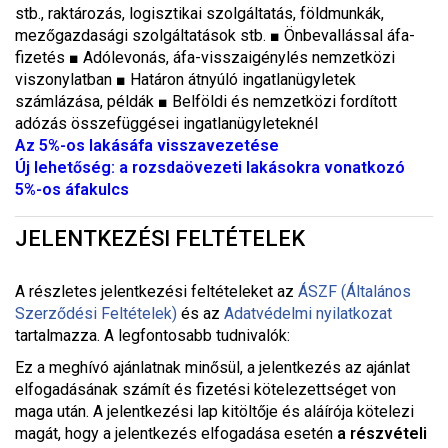
stb., raktározás, logisztikai szolgáltatás, földmunkák,
mezőgazdasági szolgáltatások stb. ■ Önbevallással áfa-
fizetés ■ Adólevonás, áfa-visszaigénylés nemzetközi
viszonylatban ■ Határon átnyúló ingatlanügyletek
számlázása, példák ■ Belföldi és nemzetközi fordított
adózás összefüggései ingatlanügyleteknél
Az 5%-os lakásáfa visszavezetése
Új lehetőség: a rozsdaövezeti lakásokra vonatkozó
5%-os áfakulcs
JELENTKEZÉSI FELTÉTELEK
A részletes jelentkezési feltételeket a
z
ÁSZF (Általános
Szerződési Feltételek)
és az
Adatvédelmi nyilatkozat
tartalmazza. A legfontosabb tudnivalók:
Ez a meghívó ajánlatnak minősül, a jelentkezés az ajánlat
elfogadásának számít és fizetési kötelezettséget von
maga után. A jelentkezési lap kitöltője és aláírója kötelezi
magát, hogy a jelentkezés elfogadása esetén
a részvételi