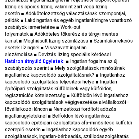
lízing és opciós lízing, valamint zárt végű lízing
esetén ■ Adókötelezettség választásának szempontjai,
példák ■ Lakóingatlan és egyéb ingatlanlízingre vonatkozó
szabályok ismertetése ■ Work-out
folyamatok ■ Adóköteles tőkerész és tárgyi mentes
kamat ■ Meghiúsult lízing számlázása ■ Számlakorrekciós
esetek lízingnél ■ Visszavett ingatlan
elszámolása ■ Devizás lízing speciális kérdései
Határon átnyúló ügyletek:
■ Ingatlan fogalma az új
szabályozás szerint ■ Mely szolgáltatások minősülnek
ingatlanhoz kapcsolódó szolgáltatásnak? ■ Ingatlanhoz
kapcsolódó szolgáltatás teljesítési helye ■ Ingatlan
építőipari szolgáltatás külföldinek vagy külföldön,
regisztrációs kötelezettség ■ Külföldön lévő ingatlanhoz
kapcsolódó szolgáltatások végigvezetése alvállalkozói–
fővállalkozói láncon ■ Nemzetközi fordított adózás
ingatlanügyleteknél ■ Belföldön lévő ingatlanhoz
kapcsolódó építőipari szolgáltatás áfa-minősítése külföldi
szereplő esetén ■ Ingatlanhoz kapcsolódó egyéb
szolgáltatások, ingatlan-bérbeadás, szállodaszolgáltatás