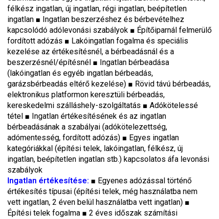
félkész ingatlan, új ingatlan, régi ingatlan, beépítetlen
ingatlan ■ Ingatlan beszerzéshez és bérbevételhez
kapcsolódó adólevonási szabályok ■ Építőiparnál felmerülő
fordított adózás ■ Lakóingatlan fogalma és speciális
kezelése az értékesítésnél, a bérbeadásnál és a
beszerzésnél/építésnél ■ Ingatlan bérbeadása
(lakóingatlan és egyéb ingatlan bérbeadás,
garázsbérbeadás eltérő kezelése) ■ Rövid távú bérbeadás,
elektronikus platformon keresztüli bérbeadás,
kereskedelmi szálláshely-szolgáltatás ■ Adókötelessé
tétel ■ Ingatlan értékesítésének és az ingatlan
bérbeadásának a szabályai (adókötelezettség,
adómentesség, fordított adózás) ■ Egyes ingatlan
kategóriákkal (építési telek, lakóingatlan, félkész, új
ingatlan, beépítetlen ingatlan stb.) kapcsolatos áfa levonási
szabályok
Ingatlan értékesítése:
■ Egyenes adózással történő
értékesítés típusai (építési telek, még használatba nem
vett ingatlan, 2 éven belül használatba vett ingatlan) ■
Építési telek fogalma ■ 2 éves időszak számítási