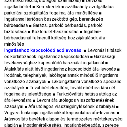
számlakorrekció, utólagos számlázás) ■ Devizás
ingatlanbérlet ■ Kereskedelmi szálláshely szolgáltatás,
parkolási szolgáltatás fogalma, áfa-minősítése ■
Ingatlannal tartósan összekötött gép, berendezés
bérbeadása ■ Garázs, parkoló bérbeadás, parkoló
biztosítása ■ Közterület-hasznosítás ■ Ingatlan-
bérbeadásnál felmerült költség-hozzájárulások áfa-
minősítés
Ingatlanhoz kapcsolódó adólevonás:
■ Levonási tiltások
és korlátozások ingatlanhoz kapcsolódóan ■ Gazdasági
tevékenységhez kapcsolódó használat ingatlannál ■
Átalakítás alatt lévő ingatlanhoz kapcsolódó áfa-levonás ■
Irodának, telephelyek, lakóingatlannak minősülő ingatlanra
vonatkozó szabályok ■ Lakóingatlanra vonatkozó speciális
szabályok ■ Továbbértékesítési, tovább-bérbeadási cél
fogalma és jelentősége ■ Funkcióváltás hatása utólag az
áfa-levonásra ■ Levont áfa utólagos visszafizetésének
szabályai ■ Áfa utólagos visszaigénylésének szabályai ■
Vegyes funkciójú ingatlanokkal kapcsolatos áfa-levonás ■
Arányosítás bevételi alapon és természetes mértékegység
alapján ■ Ingatlanértékesítés, ingatlanbérbeadás, szerepe