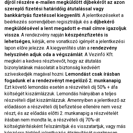
díjról részére e-mailen megküldött díjbekérőt az azon
szereplő fizetési határidőig átutalással vagy
bankkártyás fizetéssel kiegyenlíti
. A jelentkezéseket a
beérkezés sorrendjében regisztráljuk és a
díjbekérő
megküldésével a lent megadott e-mail címre igazoljuk
vissza
. A rendezvény napján
készpénzfizetés is
lehetséges
, kérjük, erre vonatkozó igényét a jelentkezési
lapon előre jelezze. A kiegyenlítés után a
rendezvény
helyszínén adjuk oda a végszámlát
. A Vezinfó Kft.
megkéri a kedves résztvevőt, hogy az átutalás
bizonylatának másolatát a biztonság kedvéért
szíveskedjék magával hozni.
Lemondást csak írásban
fogadunk el a rendezvényt megelőző 2. munkanapig
.
Ezt követő lemondás esetén a részvételi díj 50% + áfa
költségét kiszámlázzuk. Lemondás hiányában a teljes
részvételi díjat kiszámlázzuk. Amennyiben a jelentkező az
előadáson a részvételi díj befizetése ellenére nem vesz
részt, és az előadás előtti 2. munkanapig a részvételét
írásban nem mondta le, a részvételi díj 70%-át
költségtérítésként felszámítjuk és visszatartjuk, vagy más
képzésre történő jelentkezés átirányítását rugalmasan