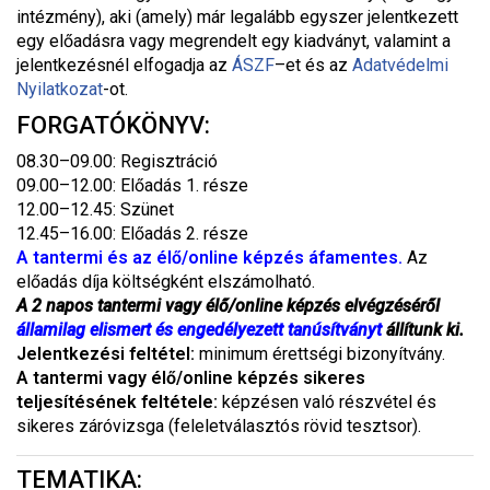
intézmény), aki (amely) már legalább egyszer jelentkezett
egy előadásra vagy megrendelt egy kiadványt, valamint a
jelentkezésnél elfogadja az
ÁSZF
–
et és az
Adatvédelmi
Nyilatkozat
-ot.
FORGATÓKÖNYV:
08.30–09.00: Regisztráció
09.00–12.00: Előadás 1. része
12.00–12.45: Szünet
12.45–16.00: Előadás 2. része
A tantermi és az élő/online képzés áfamentes.
Az
előadás díja költségként elszámolható.
A 2 napos tantermi vagy élő/online képzés elvégzéséről
államilag elismert és engedélyezett tanúsítványt
állítunk ki.
Jelentkezési feltétel:
minimum érettségi bizonyítvány.
A tantermi vagy élő/online képzés sikeres
teljesítésének feltétele:
képzésen való részvétel és
sikeres záróvizsga (feleletválasztós rövid tesztsor).
TEMATIKA: