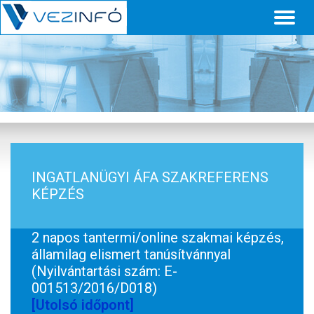
Toggl
naviga
INGATLANÜGYI ÁFA SZAKREFERENS
KÉPZÉS
2 napos tantermi/online szakmai képzés,
államilag elismert tanúsítvánnyal
(Nyilvántartási szám: E-
001513/2016/D018)
[Utolsó időpont]