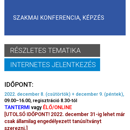
SZAKMAI KONFERENCIA, KÉPZÉS
RÉSZLETES TEMATIKA
INTERNETES JELENTKEZÉS
IDŐPONT:
2022. december 8. (csütörtök) + december 9. (péntek),
09.00–16.00, regisztráció 8.30-tól
TANTERMI
vagy
ÉLŐ/ONLINE
[UTOLSÓ IDŐPONT! 2022. december 31-ig lehet már
csak államilag engedélyezett tanúsítványt
szerezni.]