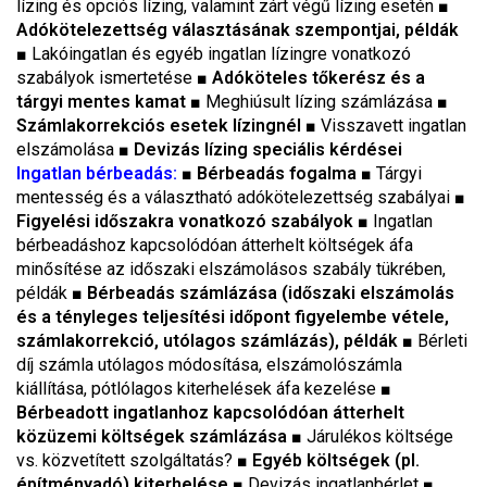
lízing és opciós lízing, valamint zárt végű lízing esetén
■
Adókötelezettség választásának szempontjai, példák
■
Lakóingatlan és egyéb ingatlan lízingre vonatkozó
szabályok ismertetése
■ Adóköteles tőkerész és a
tárgyi mentes kamat
■
Meghiúsult lízing számlázása
■
Számlakorrekciós esetek lízingnél
■
Visszavett ingatlan
elszámolása
■
Devizás lízing speciális kérdései
Ingatlan bérbeadás:
■ Bérbeadás fogalma
■
Tárgyi
mentesség és a választható adókötelezettség szabályai
■
Figyelési időszakra vonatkozó szabályok
■
Ingatlan
bérbeadáshoz kapcsolódóan átterhelt költségek áfa
minősítése az időszaki elszámolásos szabály tükrében,
példák
■ Bérbeadás számlázása (időszaki elszámolás
és a tényleges teljesítési időpont figyelembe vétele,
számlakorrekció, utólagos számlázás), példák
■
Bérleti
díj számla utólagos módosítása, elszámolószámla
kiállítása, pótlólagos kiterhelések áfa kezelése
■
Bérbeadott ingatlanhoz kapcsolódóan átterhelt
közüzemi költségek számlázása
■
Járulékos költsége
vs. közvetített szolgáltatás?
■ Egyéb költségek (pl.
építményadó) kiterhelése
■
Devizás ingatlanbérlet
■