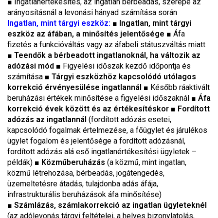
■
Ingatlanértékesítés, az ingatlan bérbeadás, szerepe az
arányosításnál a levonási hányad számítása során
Ingatlan, mint tárgyi eszköz:
■ Ingatlan, mint tárgyi
eszköz az áfában, a minősítés jelentősége
■
Áfa
fizetés a funkcióváltás vagy az áfabeli státuszváltás miatt
■ Teendők a bérbeadott ingatlanoknál, ha változik az
adózási mód
■
Figyelési időszak kezdő időpontja és
számítása
■ Tárgyi eszközhöz kapcsolódó utólagos
korrekció érvényesülése ingatlannál
■
Később ráaktivált
beruházási értékek minősítése a figyelési időszaknál
■ Áfa
korrekció évek között és az értékesítéskor
■ Fordított
adózás az ingatlannál
(fordított adózás esetei,
kapcsolódó fogalmak értelmezése, a főügylet és járulékos
ügylet fogalom és jelentősége a fordított adózásnál,
fordított adózás alá eső ingatlanértékesítési ügyletek –
példák)
■ Közműberuházás
(a közmű, mint ingatlan,
közmű létrehozása, bérbeadás, jogátengedés,
üzemeltetésre átadás, tulajdonba adás áfája,
infrastrukturális beruházások áfa minősítése)
■ Számlázás, számlakorrekció az ingatlan ügyleteknél
(az adólevonás tárgyi feltételei, a helyes bizonylatolás,