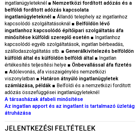
ingatlanügyleteknél
■ Nemzetközi fordított adózás és a
belföldi fordított adózás kapcsolata
ingatlanügyleteknél
■
Állandó telephely az ingatlanhoz
kapcsolódó szolgáltatásoknál
■ Belföldön lévő
ingatlanhoz kapcsolódó építőipari szolgáltatás áfa
minősítése külföldi szereplő esetén
■
Ingatlanhoz
kapcsolódó egyéb szolgáltatások, ingatlan bérbeadás,
szállodaszolgáltatás stb.
■ Generálkivitelezés belföldön
külföldi által és külföldön belföldi által
■
Ingatlan
értékesítés teljesítési helye
■ Önbevallással áfa fizetés
■
Adólevonás, áfa visszaigénylés nemzetközi
viszonylatban
■ Határon átnyúló ingatlanügyletek
számlázása, példák
■
Belföldi és a nemzetközi fordított
adózás összefüggései ingatlanügyleteknél
A társasházak áfabeli minősítése
Az ingatlan apport és az ingatlant is tartalmazó üzletág
átruházása
JELENTKEZÉSI FELTÉTELEK