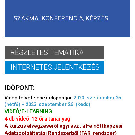
SZAKMAI KONFERENCIA, KÉPZÉS
RÉSZLETES TEMATIKA
INTERNETES JELENTKEZÉS
IDŐPONT:
Videó felvételének időpontjai:
2023. szeptember 25.
(hétfő) + 2023. szeptember 26. (kedd)
VIDEÓ/E-LEARNING
4 db videó, 12 óra tananyag
A kurzus elvégzéséről egyrészt a Felnőttképzési
Adatszolgáltatási Rendszerből (FAR-rendszer)