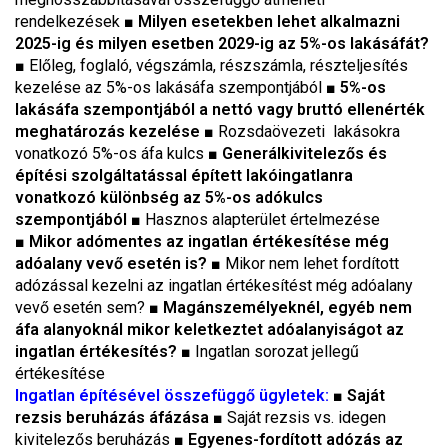
rendelkezések
■ Milyen esetekben lehet alkalmazni
2025-ig és milyen esetben 2029-ig az 5%-os lakásáfát?
■
Előleg, foglaló, végszámla, részszámla, részteljesítés
kezelése az 5%-os lakásáfa szempontjából
■ 5%-os
lakásáfa szempontjából a nettó vagy bruttó ellenérték
meghatározás kezelése
■
Rozsdaövezeti lakásokra
vonatkozó 5%-os áfa kulcs
■ Generálkivitelezős és
építési szolgáltatással épített lakóingatlanra
vonatkozó különbség az 5%-os adókulcs
szempontjából
■
Hasznos alapterület értelmezése
■ Mikor adómentes az ingatlan értékesítése még
adóalany vevő esetén is?
■
Mikor nem lehet fordított
adózással kezelni az ingatlan értékesítést még adóalany
vevő esetén sem?
■ Magánszemélyeknél, egyéb nem
áfa alanyoknál mikor keletkeztet adóalanyiságot az
ingatlan értékesítés?
■
Ingatlan sorozat jellegű
értékesítése
Ingatlan építésével összefüggő ügyletek:
■ Saját
rezsis beruházás áfázása
■
Saját rezsis vs. idegen
kivitelezős beruházás
■ Egyenes-fordított adózás az