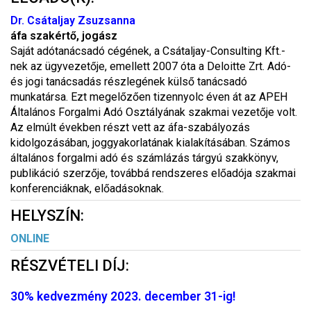
Dr. Csátaljay Zsuzsanna
áfa szakértő, jogász
Saját adótanácsadó cégének, a Csátaljay-Consulting Kft.-
nek az ügyvezetője, emellett 2007 óta a Deloitte Zrt. Adó-
és jogi tanácsadás részlegének külső tanácsadó
munkatársa. Ezt megelőzően tizennyolc éven át az APEH
Általános Forgalmi Adó Osztályának szakmai vezetője volt.
Az elmúlt években részt vett az áfa-szabályozás
kidolgozásában, joggyakorlatának kialakításában. Számos
általános forgalmi adó és számlázás tárgyú szakkönyv,
publikáció szerzője, továbbá rendszeres előadója szakmai
konferenciáknak, előadásoknak.
HELYSZÍN:
ONLINE
RÉSZVÉTELI DÍJ:
30% kedvezmény 2023. december 31-ig!