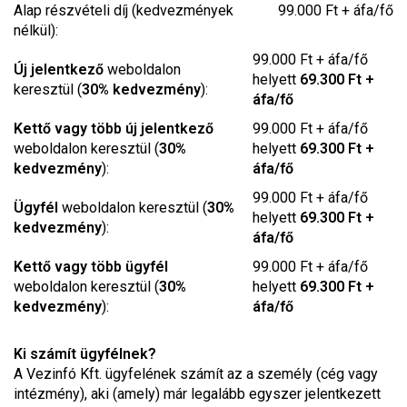
Alap részvételi díj (kedvezmények
99.000 Ft + áfa/fő
nélkül):
99.000 Ft + áfa/fő
Új jelentkező
weboldalon
helyett
69.300 Ft +
keresztül (
30% kedvezmény
):
áfa/fő
Kettő vagy több új jelentkező
99.000 Ft + áfa/fő
weboldalon keresztül (
30%
helyett
69.300 Ft +
kedvezmény
):
áfa/fő
99.000 Ft + áfa/fő
Ügyfél
weboldalon keresztül (
30%
helyett
69.300 Ft +
kedvezmény
):
áfa/fő
Kettő vagy több ügyfél
99.000 Ft + áfa/fő
weboldalon keresztül (
30%
helyett
69.300 Ft +
kedvezmény
):
áfa/fő
Ki számít ügyfélnek?
A Vezinfó Kft. ügyfelének számít az a személy (cég vagy
intézmény), aki (amely) már legalább egyszer jelentkezett