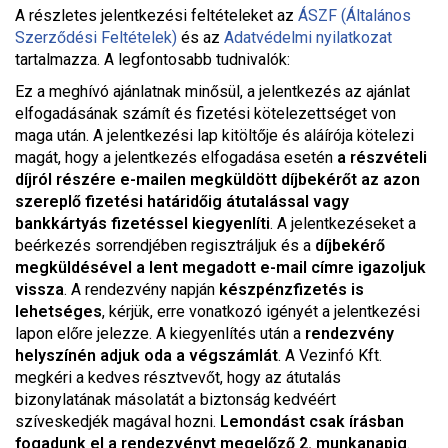
A részletes jelentkezési feltételeket a
z
ÁSZF (Általános
Szerződési Feltételek)
és az
Adatvédelmi nyilatkozat
tartalmazza. A legfontosabb tudnivalók:
Ez a meghívó ajánlatnak minősül, a jelentkezés az ajánlat
elfogadásának számít és fizetési kötelezettséget von
maga után. A jelentkezési lap kitöltője és aláírója kötelezi
magát, hogy a jelentkezés elfogadása esetén
a részvételi
díjról részére e-mailen megküldött díjbekérőt az azon
szereplő fizetési határidőig átutalással vagy
bankkártyás fizetéssel kiegyenlíti
. A jelentkezéseket a
beérkezés sorrendjében regisztráljuk és a
díjbekérő
megküldésével a lent megadott e-mail címre igazoljuk
vissza
. A rendezvény napján
készpénzfizetés is
lehetséges
, kérjük, erre vonatkozó igényét a jelentkezési
lapon előre jelezze. A kiegyenlítés után a
rendezvény
helyszínén adjuk oda a végszámlát
. A Vezinfó Kft.
megkéri a kedves résztvevőt, hogy az átutalás
bizonylatának másolatát a biztonság kedvéért
szíveskedjék magával hozni.
Lemondást csak írásban
fogadunk el a rendezvényt megelőző 2. munkanapig
.