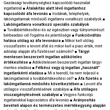
Gazdasági tevékenységhez kapcsolódó használat
ingatlannál
■ Átalakítás alatt lévő ingatlanhoz
kapcsolódó áfa levonás
■
Irodának, telephelyek,
lakóingatlannak minősülő ingatlanra vonatkozó szabályok
■
Lakóingatlanra vonatkozó speciális szabályok
■
Továbbértékesítési és az egészben vagy túlnyomórészt
bérbeadási cél fogalma és jelentősége
■ Funkcióváltás
hatása utólag az áfa levonásra
■
Mikor kell utólag
visszafizetni a levont áfát és mikor kell a piaci érték, mint
adóalap alapján áfa fizetéssel számolni?
■ Tárgyi
mentesen beszerzett ingatlan adóköteles
értékesítése
■
Adókötelesen beszerzett ingatlan tárgyi
mentes eladása
■ Félkész vagy új ingatlan „használt”
ingatlankénti eladása
■
Mi a teendő, ha nem teljesül a
lakóingatlannál a továbbértékesítési cél?
■ Áfa fizetés a
lakóingatlanná minősítés következtében
■
Levont áfa
utólagos visszafizetésének szabályai
■ Áfa utólagos
visszaigénylésének szabályai
■
Vegyes funkciójú
ingatlanokkal kapcsolatos áfa levonás
■ Arányosítás
bevételi alapon és természetes mértékegység alapján