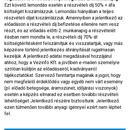
Ezt követő lemondás esetén a részvételi díj 50% + áfa
költségét kiszámlázzuk. Lemondás hiányában a teljes
részvételi díjat kiszámlázzuk. Amennyiben a jelentkező az
előadáson a részvételi díj befizetése ellenére nem vesz
részt, és az előadás előtti 2. munkanapig a részvételét
írásban nem mondta le, a részvételi díj 70%-át
költségtérítésként felszámítjuk és visszatartjuk, vagy más
képzésre történő jelentkezés átirányítását rugalmasan
kezeljük. A jelentkező adatai megadásával hozzájárul
ahhoz, hogy a Vezinfó Kft. a jövőben e-mailen személyre
szólóan küldjön az előadásairól, kiadványairól
tájékoztatókat. Szervező fenntartja magának a jogot, hogy
nem megfelelő érdeklődés vagy egyéb nem várt esemény
(pl. előadó betegsége, áramszünet, időjárási viszonyok)
esetén a képzés elmarad ez esetben további részvételi
lehetőséget Jelentkező részére biztosítunk. Jelentkező
ezen túlmenően további anyagi igénnyel ezért nem léphet
fel.