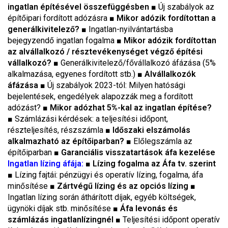
ingatlan építésével összefüggésben
■
Új szabályok az
építőipari fordított adózásra
■ Mikor adózik fordítottan a
generálkivitelező?
■
Ingatlan-nyilvántartásba
bejegyzendő ingatlan fogalma
■ Mikor adózik fordítottan
az alvállalkozó / résztevékenységet végző építési
vállalkozó?
■
Generálkivitelező/fővállalkozó áfázása (5%
alkalmazása, egyenes fordított stb.)
■ Alvállalkozók
áfázása
■
Új szabályok 2023-tól: Milyen hatósági
bejelentések, engedélyek alapozzák meg a fordított
adózást?
■ Mikor adózhat 5%-kal az ingatlan építése?
■
Számlázási kérdések: a teljesítési időpont,
részteljesítés, részszámla
■ Időszaki elszámolás
alkalmazható az építőiparban?
■
Előlegszámla az
építőiparban
■ Garanciális visszatartások áfa kezelése
Ingatlan lízing áfája:
■ Lízing fogalma az Áfa tv. szerint
■
Lízing fajtái: pénzügyi és operatív lízing, fogalma, áfa
minősítése
■ Zártvégű lízing és az opciós lízing
■
Ingatlan lízing során áthárított díjak, egyéb költségek,
ügynöki díjak stb. minősítése
■ Áfa levonás és
számlázás ingatlanlízingnél
■
Teljesítési időpont operatív