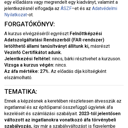
egy előadásra vagy megrendelt egy kiadványt, valamint a
jelentkezésnél elfogadja az
ÁSZF
–
et és az
Adatvédelmi
Nyilatkozat
-ot.
FORGATÓKÖNYV:
A kurzus elvégzéséről egyrészt
Felnőttképzési
Adatszolgáltatási Rendszerből (FAR-rendszer)
letölthető
állami tanúsítványt állítunk ki
,
másrészt
Vezinfó Certifikátot adunk.
Jelentkezési feltétel:
nincs, bárki résztvehet a kurzuson.
Vizsga a kurzus végén:
nincs.
Az áfa mértéke: 27%.
Az előadás díja költségként
elszámolható.
TEMATIKA:
Ennek a képzésnek a keretében részletesen átvesszük az
ingatlannal és az építőiparral összefüggő ügyletek áfa
kezelését és számlázási szabályait.
2023-tól jelentősen
változott az ingatlanokra vonatkozó áfa törvénybeli
szabályozás,
így már a szabályváltozást is figyelembe