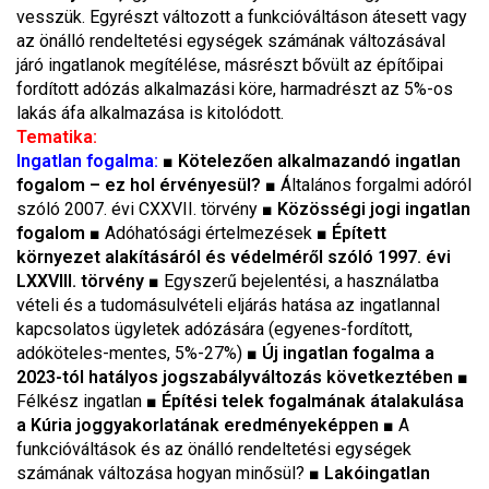
vesszük. Egyrészt változott a funkcióváltáson átesett vagy
az önálló rendeltetési egységek számának változásával
járó ingatlanok megítélése, másrészt bővült az építőipai
fordított adózás alkalmazási köre, harmadrészt az 5%-os
lakás áfa alkalmazása is kitolódott.
Tematika:
Ingatlan fogalma:
■ Kötelezően alkalmazandó ingatlan
fogalom – ez hol érvényesül?
■
Általános forgalmi adóról
szóló 2007. évi CXXVII. törvény
■ Közösségi jogi ingatlan
fogalom
■
Adóhatósági értelmezések
■ Épített
környezet alakításáról és védelméről szóló 1997. évi
LXXVIII. törvény
■
Egyszerű bejelentési, a használatba
vételi és a tudomásulvételi eljárás hatása az ingatlannal
kapcsolatos ügyletek adózására (egyenes-fordított,
adóköteles-mentes, 5%-27%)
■ Új ingatlan fogalma a
2023-tól hatályos jogszabályváltozás következtében
■
Félkész ingatlan
■ Építési telek fogalmának átalakulása
a Kúria joggyakorlatának eredményeképpen
■
A
funkcióváltások és az önálló rendeltetési egységek
számának változása hogyan minősül?
■ Lakóingatlan