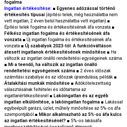
fogalma
Ingatlan értékesítése:
■ Egyenes adózással történő
értékesítés típusai
(építési telek, még használatba nem
vett ingatlan, 2 éven belül használatba vett ingatlan)
■
Építési telek fogalma és értékesítésének áfa vonzata
■
Félkész ingatlan fogalma és értékesítésének áfa
vonzata
■
Új ingatlan fogalma és értékesítésének áfa
vonzata
■ Új szabályok 2023-tól: A funkcióváltáson
átesett ingatlanok értékesítésének minősítése
■
Ha
változik az ingatlan önálló rendeltetési egységeinek száma
■ Mi a teendő, ha változik az ingatlan önálló
rendeltetési egységeinek száma
■
2 éves időszak
számítási szabályai és az időszak újraindulása, példák
■
Átalakítási munkák minősítése
■
Adókötelezettség
választásának feltételei és időtartama az
ingatlanértékesítésnél
■ Lakóingatlan és az egyéb
ingatlan elkülönítése, a lakóingatlan fogalma
■
Lakással
egybeépült garázs, üzlet, műhely minősítése az 5%-os áfa
szempontjából
■ Mikor alkalmazható az 5%-os áfa kulcs
az ingatlan értékesítésénél?
■
5%-os lakásáfa
meghosszabbításával összefüggő átmeneti