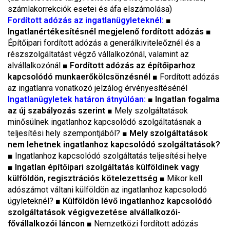
számlakorrekciók esetei és áfa elszámolása)
Fordított adózás az ingatlanügyleteknél:
■
Ingatlanértékesítésnél megjelenő fordított adózás
■
Építőipari fordított adózás a generálkiviteleőznél és a
részszolgáltatást végző vállalkozónál, valamint az
alvállalkozónál
■ Fordított adózás az építőiparhoz
kapcsolódó munkaerőkölcsönzésnél
■
Fordított adózás
az ingatlanra vonatkozó jelzálog érvényesítésénél
Ingatlanügyletek határon átnyúlóan:
■ Ingatlan fogalma
az új szabályozás szerint
■
Mely szolgáltatások
minősülnek ingatlanhoz kapcsolódó szolgáltatásnak a
teljesítési hely szempontjából?
■ Mely szolgáltatások
nem lehetnek ingatlanhoz kapcsolódó szolgáltatások?
■
Ingatlanhoz kapcsolódó szolgáltatás teljesítési helye
■ Ingatlan építőipari szolgáltatás külföldinek vagy
külföldön, regisztrációs kötelezettség
■
Mikor kell
adószámot váltani külföldön az ingatlanhoz kapcsolodó
ügyleteknél?
■ Külföldön lévő ingatlanhoz kapcsolódó
szolgáltatások végigvezetése alvállalkozói-
fővállalkozói láncon
■
Nemzetközi fordított adózás