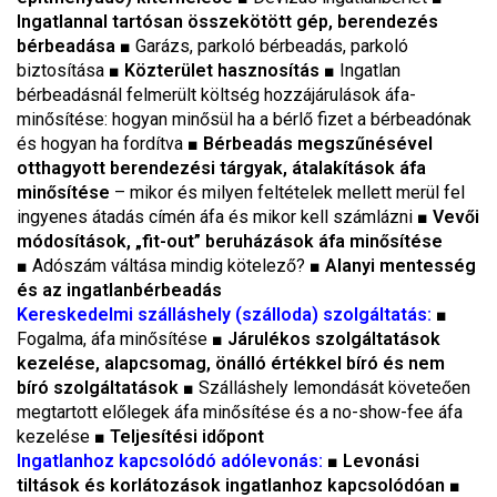
Ingatlannal tartósan összekötött gép, berendezés
bérbeadása
■
Garázs, parkoló bérbeadás, parkoló
biztosítása
■ Közterület hasznosítás
■
Ingatlan
bérbeadásnál felmerült költség hozzájárulások áfa-
minősítése: hogyan minősül ha a bérlő fizet a bérbeadónak
és hogyan ha fordítva
■ Bérbeadás megszűnésével
otthagyott berendezési tárgyak, átalakítások áfa
minősítése
– mikor és milyen feltételek mellett merül fel
ingyenes átadás címén áfa és mikor kell számlázni
■ Vevői
módosítások, „fit-out” beruházások áfa minősítése
■
Adószám váltása mindig kötelező?
■ Alanyi mentesség
és az ingatlanbérbeadás
Kereskedelmi szálláshely (szálloda) szolgáltatás:
■
Fogalma, áfa minősítése
■ Járulékos szolgáltatások
kezelése, alapcsomag, önálló értékkel bíró és nem
bíró szolgáltatások
■
Szálláshely lemondását követeően
megtartott előlegek áfa minősítése és a no-show-fee áfa
kezelése
■ Teljesítési időpont
Ingatlanhoz kapcsolódó adólevonás:
■ Levonási
tiltások és korlátozások ingatlanhoz kapcsolódóan
■