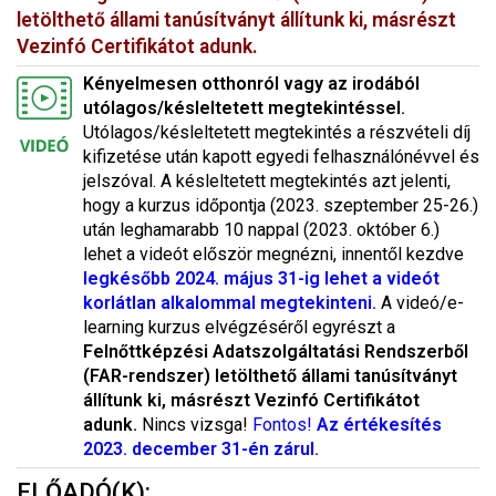
letölthető
állami tanúsítványt állítunk ki
, másrészt
Vezinfó Certifikátot adunk.
Kényelmesen otthonról vagy az irodából
utólagos/késleltetett megtekintéssel.
Utólagos/késleltetett megtekintés a részvételi díj
kifizetése után kapott egyedi felhasználónévvel és
jelszóval. A késleltetett megtekintés azt jelenti,
hogy a kurzus időpontja (2023. szeptember 25-26.)
után leghamarabb 10 nappal (2023. október 6.)
lehet a videót először megnézni, innentől kezdve
legkésőbb 2024. május 31-ig lehet a videót
korlátlan alkalommal megtekinteni.
A videó/e-
learning kurzus elvégzéséről egyrészt a
Felnőttképzési Adatszolgáltatási Rendszerből
(FAR-rendszer) letölthető
állami tanúsítványt
állítunk ki
, másrészt Vezinfó Certifikátot
adunk.
Nincs vizsga!
Fontos!
Az értékesítés
2023. december 31-én zárul.
ELŐADÓ(K):