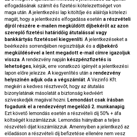
elfogadásának számít és fizetési kötelezettséget von
maga után. A jelentkezési lap kitöltője és aláírója kötelezi
magát, hogy a jelentkezés elfogadása esetén
a részvételi
díjról részére e-mailen megküldött díjbekérőt az azon
szereplő fizetési határidőig átutalással vagy
bankkártyás fizetéssel kiegyenlíti
. A jelentkezéseket a
beérkezés sorrendjében regisztráljuk és a
díjbekérő
megküldésével a lent megadott e-mail címre igazoljuk
vissza
. A rendezvény napján
készpénzfizetés is
lehetséges
, kérjük, erre vonatkozó igényét a jelentkezési
lapon előre jelezze. A kiegyenlítés után a
rendezvény
helyszínén adjuk oda a végszámlát
. A Vezinfó Kft.
megkéri a kedves résztvevőt, hogy az átutalás
bizonylatának másolatát a biztonság kedvéért
szíveskedjék magával hozni.
Lemondást csak írásban
fogadunk el a rendezvényt megelőző 2. munkanapig
.
Ezt követő lemondás esetén a részvételi díj 50% + áfa
költségét kiszámlázzuk. Lemondás hiányában a teljes
részvételi díjat kiszámlázzuk. Amennyiben a jelentkező az
előadáson a részvételi díj befizetése ellenére nem vesz