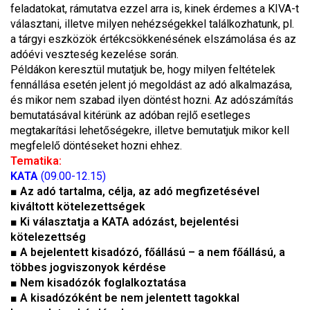
feladatokat, rámutatva ezzel arra is, kinek érdemes a KIVA-t
választani, illetve milyen nehézségekkel találkozhatunk, pl.
a tárgyi eszközök értékcsökkenésének elszámolása és az
adóévi veszteség kezelése során.
Példákon keresztül mutatjuk be, hogy milyen feltételek
fennállása esetén jelent jó megoldást az adó alkalmazása,
és mikor nem szabad ilyen döntést hozni. Az adószámítás
bemutatásával kitérünk az adóban rejlő esetleges
megtakarítási lehetőségekre, illetve bemutatjuk mikor kell
megfelelő döntéseket hozni ehhez.
Tematika:
KATA
(09.00-12.15)
■
Az adó tartalma, célja, az adó megfizetésével
kiváltott kötelezettségek
■
Ki választatja a KATA adózást, bejelentési
kötelezettség
■
A bejelentett kisadózó, főállású – a nem főállású, a
többes jogviszonyok kérdése
■
Nem kisadózók foglalkoztatása
■
A kisadózóként be nem jelentett tagokkal