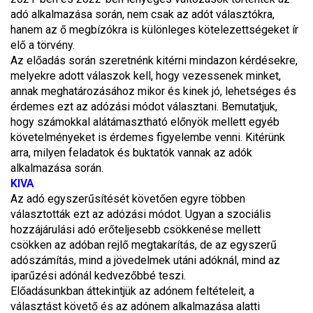
adó alkalmazása során, nem csak az adót választókra,
hanem az ő megbízókra is különleges kötelezettségeket ír
elő a törvény.
Az előadás során szeretnénk kitérni mindazon kérdésekre,
melyekre adott válaszok kell, hogy vezessenek minket,
annak meghatározásához mikor és kinek jó, lehetséges és
érdemes ezt az adózási módot választani. Bemutatjuk,
hogy számokkal alátámasztható előnyök mellett egyéb
követelményeket is érdemes figyelembe venni. Kitérünk
arra, milyen feladatok és buktatók vannak az adók
alkalmazása során.
KIVA
Az adó egyszerűsítését követően egyre többen
választották ezt az adózási módot. Ugyan a szociális
hozzájárulási adó erőteljesebb csökkenése mellett
csökken az adóban rejlő megtakarítás, de az egyszerű
adószámítás, mind a jövedelmek utáni adóknál, mind az
iparűzési adónál kedvezőbbé teszi.
Előadásunkban áttekintjük az adónem feltételeit, a
választást követő és az adónem alkalmazása alatti