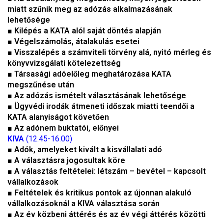
miatt szűnik meg az adózás alkalmazásának
lehetősége
■
Kilépés a KATA alól saját döntés alapján
■
Végelszámolás, átalakulás esetei
■
Visszalépés a számviteli törvény alá, nyitó mérleg és
könyvvizsgálati kötelezettség
■
Társasági adóelőleg meghatározása KATA
megszűnése után
■
Az adózás ismételt választásának lehetősége
■
Ügyvédi irodák átmeneti időszak miatti teendői a
KATA alanyiságot követően
■
Az adónem buktatói, előnyei
KIVA
(12.45-16.00)
■
Adók, amelyeket kivált a kisvállalati adó
■
A választásra jogosultak köre
■
A választás feltételei: létszám – bevétel – kapcsolt
vállalkozások
■
Feltételek és kritikus pontok az újonnan alakuló
vállalkozásoknál a KIVA választása során
■
Az év közbeni áttérés és az év végi áttérés közötti