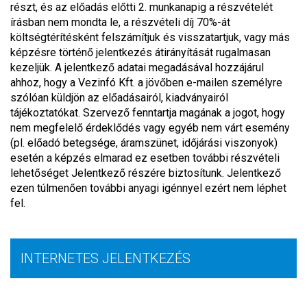
részt, és az előadás előtti 2. munkanapig a részvételét
írásban nem mondta le, a részvételi díj 70%-át
költségtérítésként felszámítjuk és visszatartjuk, vagy más
képzésre történő jelentkezés átirányítását rugalmasan
kezeljük. A jelentkező adatai megadásával hozzájárul
ahhoz, hogy a Vezinfó Kft. a jövőben e-mailen személyre
szólóan küldjön az előadásairól, kiadványairól
tájékoztatókat. Szervező fenntartja magának a jogot, hogy
nem megfelelő érdeklődés vagy egyéb nem várt esemény
(pl. előadó betegsége, áramszünet, időjárási viszonyok)
esetén a képzés elmarad ez esetben további részvételi
lehetőséget Jelentkező részére biztosítunk. Jelentkező
ezen túlmenően további anyagi igénnyel ezért nem léphet
fel.
INTERNETES JELENTKEZÉS