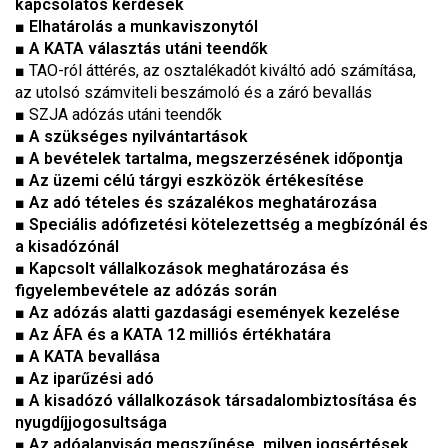
kapcsolatos kérdések
■
Elhatárolás a munkaviszonytól
■
A KATA választás utáni teendők
■
TAO-ról áttérés, az osztalékadót kiváltó adó számítása,
az utolsó számviteli beszámoló és a záró bevallás
■
SZJA adózás utáni teendők
■
A szükséges nyilvántartások
■
A bevételek tartalma, megszerzésének időpontja
■
Az üzemi célú tárgyi eszközök értékesítése
■
Az adó tételes és százalékos meghatározása
■
Speciális adófizetési kötelezettség a megbízónál és
a kisadózónál
■
Kapcsolt vállalkozások meghatározása és
figyelembevétele az adózás során
■
Az adózás alatti gazdasági események kezelése
■
Az ÁFA és a KATA 12 milliós értékhatára
■
A KATA bevallása
■
Az iparűzési adó
■
A kisadózó vállalkozások társadalombiztosítása és
nyugdíjjogosultsága
■
Az adóalanyiság megszűnése, milyen jogsértések