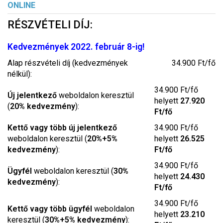
ONLINE
RÉSZVÉTELI DÍJ:
Kedvezmények 2022. február 8-ig!
Alap részvételi díj (kedvezmények
34.900 Ft/fő
nélkül):
34.900 Ft/fő
Új jelentkező
weboldalon keresztül
helyett
27.920
(
20% kedvezmény
):
Ft/fő
Kettő vagy több új jelentkező
34.900 Ft/fő
weboldalon keresztül (
20%+5%
helyett
26.525
kedvezmény
):
Ft/fő
34.900 Ft/fő
Ügyfél
weboldalon keresztül (
30%
helyett
24.430
kedvezmény
):
Ft/fő
34.900 Ft/fő
Kettő vagy több ügyfél
weboldalon
helyett
23.210
keresztül (
30%+5% kedvezmény
):