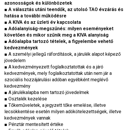
azonosságok és különbözetek
■
A választás utáni teendők, az utolsó TAO évzárás és
hatása a további működésre
■
A KIVA és az üzleti év kapcsolata
■
Adóalanyiság-megszűnés: milyen eseményeket
követően és mikor szűnik meg a KIVA alanyiság
■
Adóalapba tartozó tételek, a figyelembe vehető
kedvezmények
■ A személyi jellegű ráfordítások, a járulék alapot képező
jövedelem
■ A kedvezményezett foglalkoztatottak és a járó
kedvezmények, mely foglalkoztatottak után nem jár a
szociális hozzájárulási adóban egyébként meglévő
kedvezmény
■ A járulékalapba nem tartozó jövedelmek
■ Osztalék kezelése
■ Tőkeműveletek, a jegyzett tőke emelése, illetve
lecsökkentése esetén milyen adókötelezettségek, illetve
kedvezmények vannak
■ Pénztár mentesített értéke