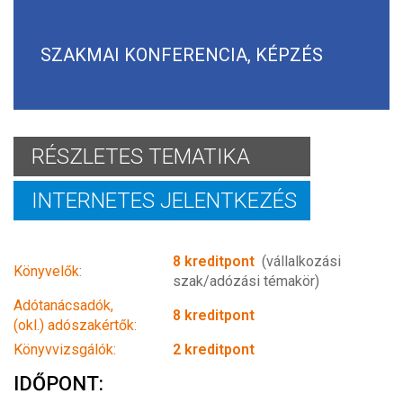
SZAKMAI KONFERENCIA, KÉPZÉS
RÉSZLETES TEMATIKA
INTERNETES JELENTKEZÉS
8 kreditpont
(vállalkozási
Könyvelők:
szak/adózási témakör)
Adótanácsadók,
8 kreditpont
(okl.) adószakértők:
Könyvvizsgálók:
2 kreditpont
IDŐPONT: