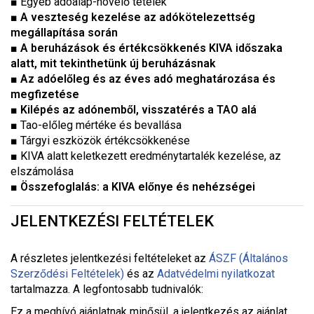
■ Egyéb adóalap-növelő tételek
■
A veszteség kezelése az adókötelezettség
megállapítása során
■
A beruházások és értékcsökkenés KIVA időszaka
alatt, mit tekinthetünk új beruházásnak
■
Az adóelőleg és az éves adó meghatározása és
megfizetése
■
Kilépés az adónemből, visszatérés a TAO alá
■ Tao-előleg mértéke és bevallása
■ Tárgyi eszközök értékcsökkenése
■ KIVA alatt keletkezett eredménytartalék kezelése, az
elszámolása
■
Összefoglalás: a KIVA előnye és nehézségei
JELENTKEZÉSI FELTÉTELEK
A részletes jelentkezési feltételeket a
z
ÁSZF (Általános
Szerződési Feltételek)
és az
Adatvédelmi nyilatkozat
tartalmazza. A legfontosabb tudnivalók:
Ez a meghívó ajánlatnak minősül, a jelentkezés az ajánlat