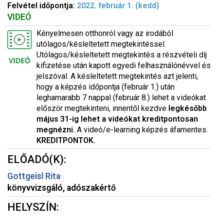
Felvétel időpontja:
2022. február 1. (kedd)
VIDEÓ
Kényelmesen otthonról vagy az irodából
utólagos/késleltetett megtekintéssel.
Utólagos/késleltetett megtekintés a részvételi díj
kifizetése után kapott egyedi felhasználónévvel és
jelszóval. A késleltetett megtekintés azt jelenti,
hogy a képzés időpontja (február 1.) után
leghamarabb 7 nappal (február 8.) lehet a videókat
először megtekinteni, innentől kezdve
legkésőbb
május 31-ig lehet a videókat kreditpontosan
megnézni.
A videó/e-learning képzés áfamentes.
KREDITPONTOK.
ELŐADÓ(K):
Gottgeisl Rita
könyvvizsgáló, adószakértő
HELYSZÍN: