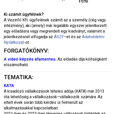
Ft/fő
Ki számít ügyfélnek?
A Vezinfó Kft. ügyfelének számít az a személy (cég vagy
intézmény), aki (amely) már legalább egyszer jelentkezett
egy előadásra vagy megrendelt egy kiadványt, valamint a
jelentkezésnél elfogadja az
ÁSZF
–
et és az
Adatvédelmi
Nyilatkozat
-ot.
FORGATÓKÖNYV:
A videó képzés áfamentes.
Az előadás díja költségként
elszámolható.
TEMATIKA:
KATA
A kisadózó vállalkozások tételes adója (KATA) már 2013
óta lehetőség a vállalkozások–vállalkozók számára. Az
eltelt évek során több kérdés is felmerült az
alkalmazásukkal kapcsolatban.
2021-ben és 2022-ben lényeges változások történtek az