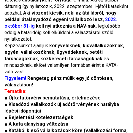
dátumig így nyilatkozik, 2022. szeptember 1-jétől katásként
adózhat.
Aki viszont kiesik, neki az átállásról, hogy
például átalányadózó egyéni vállalkozó lesz,
2022.
október 31-ig
kell nyilatkoznia a NAV-nak,
legkésőbb
eddig a határidőig kell elküldeni a választásról szóló
nyilatkozatot.
Képzésünket ajánljuk
könyvelőknek, kisvállalkozóknak,
egyéni vállalkozóknak, ügyvédeknek, betéti
társaságoknak, közkereseti társaságoknak
és
mindazoknak, akiket valamilyen formában érint a KATA-
változás!
Figyelem!
Rengeteg pénz múlik egy jó döntésen,
választáson!
Tematika:
■
Új katatörvény bemutatása, értelmezése
■
Kisadózó vállalkozók új adótörvényének hatályba
lépési időpontjai
■
Bejelentési kötelezettségek
■
A kata alanyiság változása
■
Katából kieső vállalkozások köre (vállalkozási forma,