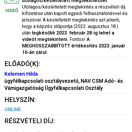
utólagos/késleltetett megtekintéssel.
Utólagos/késleltetett megtekintés a részvételi díj
kifizetése után kapott egyedi felhasználónévvel és
jelszóval. A késleltetett megtekintés azt jelenti,
hogy a képzés időpontja (2022. augusztus 18.)
után
legkésőbb 2023. február 28-ig lehet a
videót megtekinteni.
Fontos!
A
MEGHOSSZABBÍTOTT értékesítés 2023. január
16-án zárul.
ELŐADÓ(K):
Kelemen Hilda
ügyfélkapcsolati osztályvezető, NAV CSM Adó- és
Vámigazgatóság Ügyfélkapcsolati Osztály
HELYSZÍN:
ONLINE
RÉSZVÉTELI DÍJ: