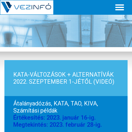
Toggl
naviga
KATA-VÁLTOZÁSOK + ALTERNATÍVÁK
2022. SZEPTEMBER 1-JÉTŐL (VIDEÓ)
Átalányadózás, KATA, TAO, KIVA,
Számítási példák
Értékesítés: 2023. január 16-ig.
Megtekintés: 2023. február 28-ig.