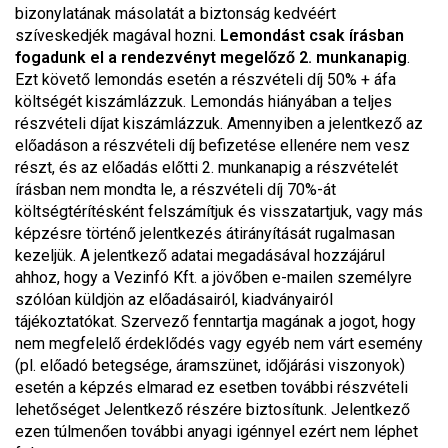
bizonylatának másolatát a biztonság kedvéért
szíveskedjék magával hozni.
Lemondást csak írásban
fogadunk el a rendezvényt megelőző 2. munkanapig
.
Ezt követő lemondás esetén a részvételi díj 50% + áfa
költségét kiszámlázzuk. Lemondás hiányában a teljes
részvételi díjat kiszámlázzuk. Amennyiben a jelentkező az
előadáson a részvételi díj befizetése ellenére nem vesz
részt, és az előadás előtti 2. munkanapig a részvételét
írásban nem mondta le, a részvételi díj 70%-át
költségtérítésként felszámítjuk és visszatartjuk, vagy más
képzésre történő jelentkezés átirányítását rugalmasan
kezeljük. A jelentkező adatai megadásával hozzájárul
ahhoz, hogy a Vezinfó Kft. a jövőben e-mailen személyre
szólóan küldjön az előadásairól, kiadványairól
tájékoztatókat. Szervező fenntartja magának a jogot, hogy
nem megfelelő érdeklődés vagy egyéb nem várt esemény
(pl. előadó betegsége, áramszünet, időjárási viszonyok)
esetén a képzés elmarad ez esetben további részvételi
lehetőséget Jelentkező részére biztosítunk. Jelentkező
ezen túlmenően további anyagi igénnyel ezért nem léphet