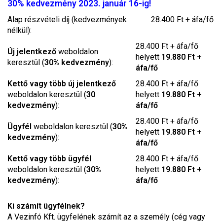
30% kedvezmény 2023. január 16-ig!
Alap részvételi díj (kedvezmények
28.400 Ft + áfa/fő
nélkül):
28.400 Ft + áfa/fő
Új jelentkező
weboldalon
helyett
19.880 Ft +
keresztül (
30% kedvezmény
):
áfa/fő
Kettő vagy több új jelentkező
28.400 Ft + áfa/fő
weboldalon keresztül (
30
helyett
19.880 Ft +
kedvezmény
):
áfa/fő
28.400 Ft + áfa/fő
Ügyfél
weboldalon keresztül (
30%
helyett
19.880 Ft +
kedvezmény
):
áfa/fő
Kettő vagy több ügyfél
28.400 Ft + áfa/fő
weboldalon keresztül (
30%
helyett
19.880 Ft +
kedvezmény
):
áfa/fő
Ki számít ügyfélnek?
A Vezinfó Kft. ügyfelének számít az a személy (cég vagy