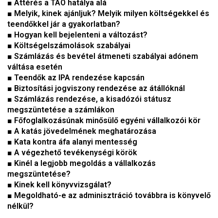
■
Áttérés a TAO hatálya alá
■
Melyik, kinek ajánljuk? Melyik milyen költségekkel és
teendőkkel jár a gyakorlatban?
■
Hogyan kell bejelenteni a változást?
■
Költségelszámolások szabályai
■
Számlázás és bevétel átmeneti szabályai adónem
váltása esetén
■
Teendők az IPA rendezése kapcsán
■
Biztosítási jogviszony rendezése az átállóknál
■
Számlázás rendezése, a kisadózói státusz
megszüntetése a számlákon
■ Főfoglalkozásúnak minősülő egyéni vállalkozói kör
■ A katás jövedelmének meghatározása
■ Kata kontra áfa alanyi mentesség
■ A végezhető tevékenységi körök
■
Kinél a legjobb megoldás a vállalkozás
megszüntetése?
■
Kinek kell könyvvizsgálat?
■
Megoldható-e az adminisztráció továbbra is könyvelő
nélkül?