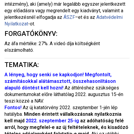
intézmény), aki (amely) már legalább egyszer jelentkezett
egy előadásra vagy megrendelt egy kiadványt, valamint a
jelentkezésnél elfogadja az
ÁSZF
–
et és az
Adatvédelmi
Nyilatkozat
-ot.
FORGATÓKÖNYV:
Az áfa mértéke: 27%. A videó díja költségként
elszámolható.
TEMATIKA:
A lényeg, hogy senki se kapkodjon! Megfontolt,
számításokkal alátámasztott, összehasonlításon
alapuló döntést kell hozni!
Az áttéréshez szükséges
dokumentumokat előre láthatólag 2022. augusztus 15-én
teszi közzé a NAV.
Fontos!
Az új katatörvény 2022. szeptember 1-jén lép
hatályba.
Minden érintett vállalkozásnak nyilatkoznia
kell majd
2022. szeptember 25-ig
az adóhatóság felé
arról, hogy megfelel-e az új feltételeknek, és kisadózó
tételes adóalanyként folytatja-e majd.
Aki ez utóbbi