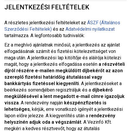
JELENTKEZÉSI FELTÉTELEK
A részletes jelentkezési feltételeket a
z
ÁSZF (Általános
Szerződési Feltételek)
és az
Adatvédelmi nyilatkozat
tartalmazza. A legfontosabb tudnivalók:
Ez a meghívó ajánlatnak minősül, a jelentkezés az ajánlat
elfogadásának számít és fizetési kötelezettséget von
maga után. A jelentkezési lap kitöltője és aláírója kötelezi
magát, hogy a jelentkezés elfogadása esetén
a részvételi
díjról részére e-mailen megküldött díjbekérőt az azon
szereplő fizetési határidőig átutalással vagy
bankkártyás fizetéssel kiegyenlíti
. A jelentkezéseket a
beérkezés sorrendjében regisztráljuk és a
díjbekérő
megküldésével a lent megadott e-mail címre igazoljuk
vissza
. A rendezvény napján
készpénzfizetés is
lehetséges
, kérjük, erre vonatkozó igényét a jelentkezési
lapon előre jelezze. A kiegyenlítés után a
rendezvény
helyszínén adjuk oda a végszámlát
. A Vezinfó Kft.
megkéri a kedves résztvevőt, hogy az átutalás