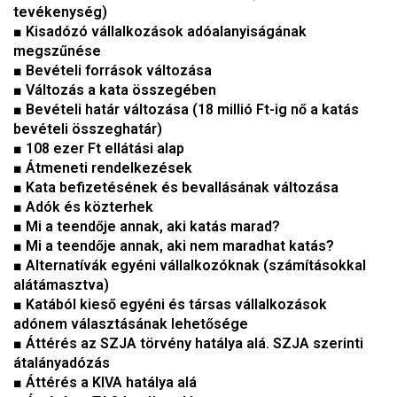
tevékenység)
■
Kisadózó vállalkozások adóalanyiságának
megszűnése
■
Bevételi források változása
■
Változás a kata összegében
■
Bevételi határ változása (18 millió Ft-ig nő a katás
bevételi összeghatár)
■ 108 ezer Ft ellátási alap
■
Átmeneti rendelkezések
■
Kata befizetésének és bevallásának változása
■
Adók és közterhek
■
Mi a teendője annak, aki katás marad?
■
Mi a teendője annak, aki nem maradhat katás?
■
Alternatívák egyéni vállalkozóknak (számításokkal
alátámasztva)
■ Katából kieső egyéni és társas vállalkozások
adónem választásának lehetősége
■
Áttérés az SZJA törvény hatálya alá.
SZJA szerinti
átalányadózás
■
Áttérés a KIVA hatálya alá