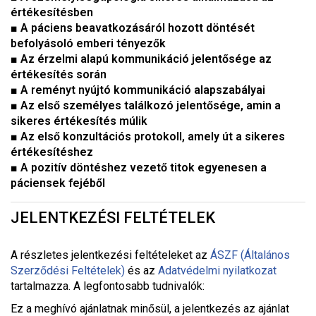
értékesítésben
■ A páciens beavatkozásáról hozott döntését
befolyásoló emberi tényezők
■ Az érzelmi alapú kommunikáció jelentősége az
értékesítés során
■ A reményt nyújtó kommunikáció alapszabályai
■ Az első személyes találkozó jelentősége, amin a
sikeres értékesítés múlik
■ Az első konzultációs protokoll, amely út a sikeres
értékesítéshez
■ A pozitív döntéshez vezető titok egyenesen a
páciensek fejéből
JELENTKEZÉSI FELTÉTELEK
A részletes jelentkezési feltételeket a
z
ÁSZF (Általános
Szerződési Feltételek)
és az
Adatvédelmi nyilatkozat
tartalmazza. A legfontosabb tudnivalók:
Ez a meghívó ajánlatnak minősül, a jelentkezés az ajánlat