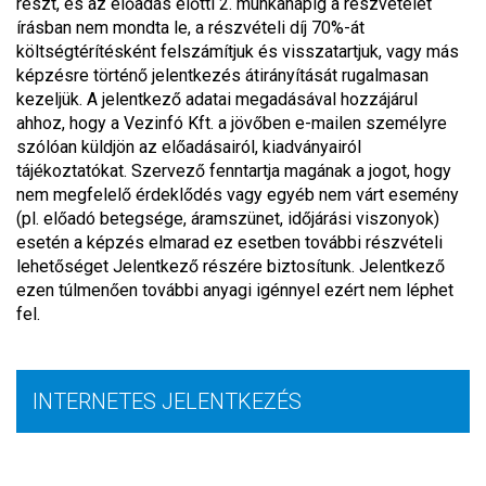
részt, és az előadás előtti 2. munkanapig a részvételét
írásban nem mondta le, a részvételi díj 70%-át
költségtérítésként felszámítjuk és visszatartjuk, vagy más
képzésre történő jelentkezés átirányítását rugalmasan
kezeljük. A jelentkező adatai megadásával hozzájárul
ahhoz, hogy a Vezinfó Kft. a jövőben e-mailen személyre
szólóan küldjön az előadásairól, kiadványairól
tájékoztatókat. Szervező fenntartja magának a jogot, hogy
nem megfelelő érdeklődés vagy egyéb nem várt esemény
(pl. előadó betegsége, áramszünet, időjárási viszonyok)
esetén a képzés elmarad ez esetben további részvételi
lehetőséget Jelentkező részére biztosítunk. Jelentkező
ezen túlmenően további anyagi igénnyel ezért nem léphet
fel.
INTERNETES JELENTKEZÉS