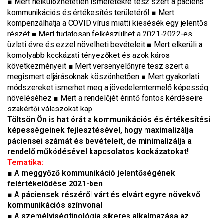
■ Mert nélkülözhetetlen ismeretekre tesz szert a páciens
kommunikációs és értékesítés területéről ■ Mert
kompenzálhatja a COVID vírus miatti kiesésék egy jelentős
részét ■ Mert tudatosan felkészülhet a 2021-2022-es
üzleti évre és ezzel növelheti bevételeit ■ Mert elkerüli a
komolyabb kockázati tényezőket és azok káros
következményeit ■ Mert versenyelőnyre tesz szert a
megismert eljárásoknak köszönhetően ■ Mert gyakorlati
módszereket ismerhet meg a jövedelemtermelő képesség
növeléséhez ■ Mert a rendelőjét érintő fontos kérdéseire
szakértői válaszokat kap
Töltsön Ön is hat órát a kommunikációs és értékesítési
képességeinek fejlesztésével, hogy maximalizálja
páciensei számát és bevételeit, de minimalizálja a
rendelő működésével kapcsolatos kockázatokat!
Tematika:
■ A meggyőző kommunikáció jelentőségének
felértékelődése 2021-ben
■ A páciensek részéről várt és elvárt egyre növekvő
kommunikációs színvonal
■ A személyiségtipológia sikeres alkalmazása az