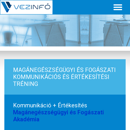
Toggl
naviga
MAGÁNEGÉSZSÉGÜGYI ÉS FOGÁSZATI
KOMMUNIKÁCIÓS ÉS ÉRTÉKESÍTÉSI
TRÉNING
Kommunikáció + Értékesítés
Magánegészségügyi és Fogászati
Akadémia