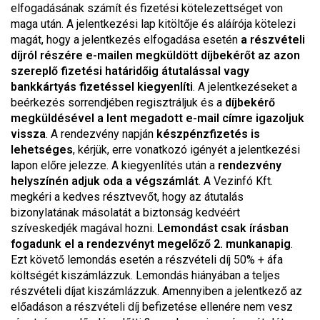
elfogadásának számít és fizetési kötelezettséget von
maga után. A jelentkezési lap kitöltője és aláírója kötelezi
magát, hogy a jelentkezés elfogadása esetén
a részvételi
díjról részére e-mailen megküldött díjbekérőt az azon
szereplő fizetési határidőig átutalással vagy
bankkártyás fizetéssel kiegyenlíti
. A jelentkezéseket a
beérkezés sorrendjében regisztráljuk és a
díjbekérő
megküldésével a lent megadott e-mail címre igazoljuk
vissza
. A rendezvény napján
készpénzfizetés is
lehetséges
, kérjük, erre vonatkozó igényét a jelentkezési
lapon előre jelezze. A kiegyenlítés után a
rendezvény
helyszínén adjuk oda a végszámlát
. A Vezinfó Kft.
megkéri a kedves résztvevőt, hogy az átutalás
bizonylatának másolatát a biztonság kedvéért
szíveskedjék magával hozni.
Lemondást csak írásban
fogadunk el a rendezvényt megelőző 2. munkanapig
.
Ezt követő lemondás esetén a részvételi díj 50% + áfa
költségét kiszámlázzuk. Lemondás hiányában a teljes
részvételi díjat kiszámlázzuk. Amennyiben a jelentkező az
előadáson a részvételi díj befizetése ellenére nem vesz