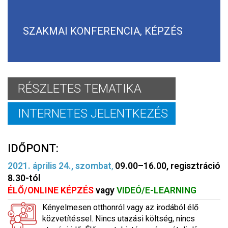
SZAKMAI KONFERENCIA, KÉPZÉS
RÉSZLETES TEMATIKA
INTERNETES JELENTKEZÉS
IDŐPONT:
2021. április 24., szombat
,
09.00–16.00, regisztráció
8.30-tól
ÉLŐ/ONLINE KÉPZÉS
vagy
VIDEÓ/E-LEARNING
Kényelmesen otthonról vagy az irodából élő
közvetítéssel. Nincs utazási költség, nincs