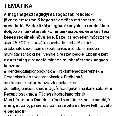
TEMATIKA:
A magánegészségügyi és fogászati rendelők
jövedelemtermelő képessége több módszerrel is
növelhető.
Ezek közül a leghatékonyabb a rendelőben
dolgozó munkatársak kommunikációs és értékesítési
képességéinek növelése.
Ezzel az egyetlen módszerrel
akár 25-30%-os bevételnövekedés érhető el. Az
értékesítés azonban csapatmunka, a rendelő minden
munkatársának ki kell vennie a részét belőle. Éppen ezért
ez a tréning a rendelő minden munkatársának nagyon
hasznos:
■ Rendelőtulajdonosoknak ■ Praxismenedzsereknek ■
Orvosoknak és fogorvosoknak ■ Értékesítő
munkatársaknak ■ Asszisztenseknek és
dentalhigiénikusoknak ■ Ügyfélszolgálati munkatársaknak ■
Recepciósoknak ■ Páciens koordinátoroknak
Miért érdemes Önnek is részt vennie ezen a rendelőjét
energetizáló, páciensbizalmat építő és bevételt növelő
előadáson?