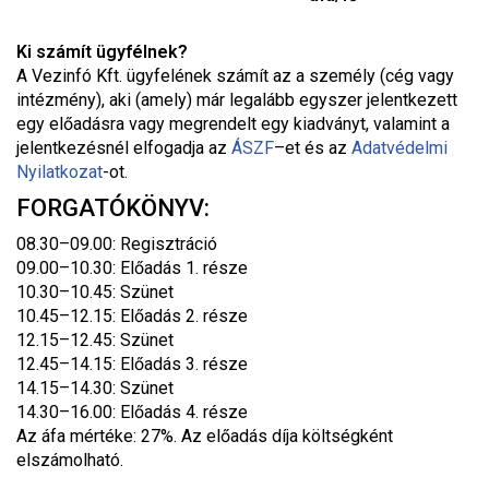
Ki számít ügyfélnek?
A Vezinfó Kft. ügyfelének számít az a személy (cég vagy
intézmény), aki (amely) már legalább egyszer jelentkezett
egy előadásra vagy megrendelt egy kiadványt, valamint a
jelentkezésnél elfogadja az
ÁSZF
–
et és az
Adatvédelmi
Nyilatkozat
-ot.
FORGATÓKÖNYV:
08.30–09.00: Regisztráció
09.00–10.30: Előadás 1. része
10.30–10.45: Szünet
10.45–12.15: Előadás 2. része
12.15–12.45: Szünet
12.45–14.15: Előadás 3. része
14.15–14.30: Szünet
14.30–16.00: Előadás 4. része
Az áfa mértéke: 27%. Az előadás díja költségként
elszámolható.