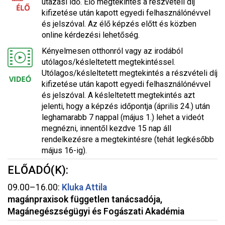
utazási idő. Élő megtekintés a részvételi díj
kifizetése után kapott egyedi felhasználónévvel
és jelszóval. Az élő képzés előtt és közben
online kérdezési lehetőség.
Kényelmesen otthonról vagy az irodából
utólagos/késleltetett megtekintéssel.
Utólagos/késleltetett megtekintés a részvételi díj
kifizetése után kapott egyedi felhasználónévvel
és jelszóval. A késleltetett megtekintés azt
jelenti, hogy a képzés időpontja (április 24.) után
leghamarabb 7 nappal (május 1.) lehet a videót
megnézni, innentől kezdve 15 nap áll
rendelkezésre a megtekintésre (tehát legkésőbb
május 16-ig).
ELŐADÓ(K):
09.00–16.00:
Kluka Attila
magánpraxisok független tanácsadója,
Magánegészségügyi és Fogászati Akadémia