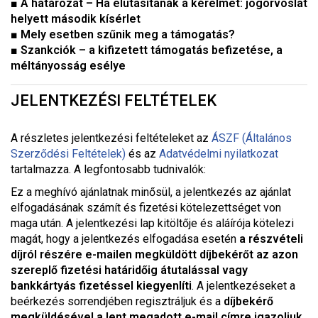
■ A határozat – Ha elutasítanák a kérelmet: jogorvoslat
helyett második kísérlet
■ Mely esetben szűnik meg a támogatás?
■ Szankciók – a kifizetett támogatás befizetése, a
méltányosság esélye
JELENTKEZÉSI FELTÉTELEK
A részletes jelentkezési feltételeket a
z
ÁSZF (Általános
Szerződési Feltételek)
és az
Adatvédelmi nyilatkozat
tartalmazza. A legfontosabb tudnivalók:
Ez a meghívó ajánlatnak minősül, a jelentkezés az ajánlat
elfogadásának számít és fizetési kötelezettséget von
maga után. A jelentkezési lap kitöltője és aláírója kötelezi
magát, hogy a jelentkezés elfogadása esetén
a részvételi
díjról részére e-mailen megküldött díjbekérőt az azon
szereplő fizetési határidőig átutalással vagy
bankkártyás fizetéssel kiegyenlíti
. A jelentkezéseket a
beérkezés sorrendjében regisztráljuk és a
díjbekérő
megküldésével a lent megadott e-mail címre igazoljuk