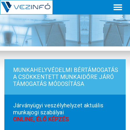
Toggl
naviga
MUNKAHELYVÉDELMI BÉRTÁMOGATÁS
A CSÖKKENTETT MUNKAIDŐRE JÁRÓ
TÁMOGATÁS MÓDOSÍTÁSA
Járványügyi veszélyhelyzet aktuális
munkajogi szabályai
ONLINE, ÉLŐ KÉPZÉS