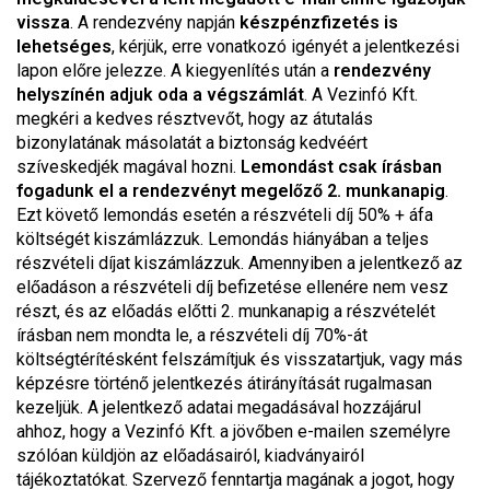
vissza
. A rendezvény napján
készpénzfizetés is
lehetséges
, kérjük, erre vonatkozó igényét a jelentkezési
lapon előre jelezze. A kiegyenlítés után a
rendezvény
helyszínén adjuk oda a végszámlát
. A Vezinfó Kft.
megkéri a kedves résztvevőt, hogy az átutalás
bizonylatának másolatát a biztonság kedvéért
szíveskedjék magával hozni.
Lemondást csak írásban
fogadunk el a rendezvényt megelőző 2. munkanapig
.
Ezt követő lemondás esetén a részvételi díj 50% + áfa
költségét kiszámlázzuk. Lemondás hiányában a teljes
részvételi díjat kiszámlázzuk. Amennyiben a jelentkező az
előadáson a részvételi díj befizetése ellenére nem vesz
részt, és az előadás előtti 2. munkanapig a részvételét
írásban nem mondta le, a részvételi díj 70%-át
költségtérítésként felszámítjuk és visszatartjuk, vagy más
képzésre történő jelentkezés átirányítását rugalmasan
kezeljük. A jelentkező adatai megadásával hozzájárul
ahhoz, hogy a Vezinfó Kft. a jövőben e-mailen személyre
szólóan küldjön az előadásairól, kiadványairól
tájékoztatókat. Szervező fenntartja magának a jogot, hogy