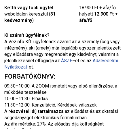
Kettő vagy több ügyfél
18.900 Ft + áfa/fő
weboldalon keresztül (
31
helyett
12.900 Ft +
kedvezmény
):
áfa/fő
Ki számít ügyfélnek?
A Vezinfó Kft. ügyfelének számít az a személy (cég vagy
intézmény), aki (amely) már legalább egyszer jelentkezett
egy előadásra vagy megrendelt egy kiadványt, valamint a
jelentkezésnél elfogadja az
ÁSZF
–
et és az
Adatvédelmi
Nyilatkozat
-ot.
FORGATÓKÖNYV:
09.30–10.00: A ZOOM ismételt vagy első ellenőrzése, a
működés tesztelése
10.00–11.30: Előadás
11.30–12.00: Konzultáció, Kérdések-válaszok
A
részvételi díj tartalmazza
az előadást és az oktatási
segédanyagot elektronikus formátumban
.
Az áfa mértéke: 27%. Az előadás díja költségként