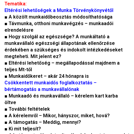
Tematika:
Eltérési lehetőségek a Munka Törvénykönyvétől
■ A közölt munkaidőbeosztás módosíthatósága
■ Távmunka, otthoni munkavégzés – munkaadói
elrendelésre
■ Hogy szolgál az egészsége? A munkáltató a
munkavállaló egészségi állapotának ellenőrzése
érdekében a szükséges és indokolt intézkedéseket
megteheti. Mit jelent ez?
■ Eltérési lehetőség – megállapodással majdnem a
teljes Mt-től
■ Munkaidőkeret – akár 24 hónapra is
Csökkentett munkaidős foglalkoztatás –
bértámogatás a munkavállalónak
■ Munkaadó és munkavállaló – kérelem kart karba
öltve
■ További feltételek
■ A kérelemről – Mikor, hányszor, miket, hová?
■ A támogatás – Meddig, mennyi?
■ Ki mit teljesít?