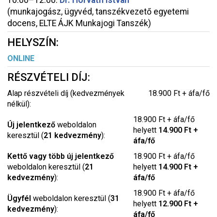
10.00–12.00:
Dr. Horváth István
(munkajogász, ügyvéd, tanszékvezető egyetemi
docens, ELTE ÁJK Munkajogi Tanszék)
HELYSZÍN:
ONLINE
RÉSZVÉTELI DÍJ:
Alap részvételi díj (kedvezmények
18.900 Ft + áfa/fő
nélkül):
18.900 Ft + áfa/fő
Új jelentkező
weboldalon
helyett
14.900 Ft +
keresztül (
21 kedvezmény
):
áfa/fő
Kettő vagy több új jelentkező
18.900 Ft + áfa/fő
weboldalon keresztül (
21
helyett
14.900 Ft +
kedvezmény
):
áfa/fő
18.900 Ft + áfa/fő
Ügyfél
weboldalon keresztül (
31
helyett
12.900 Ft +
kedvezmény
):
áfa/fő