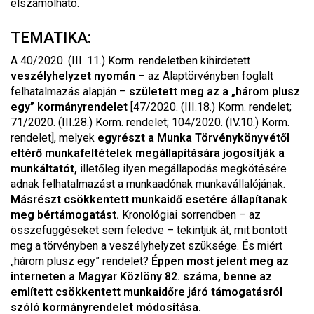
elszámolható.
TEMATIKA:
A 40/2020. (III. 11.) Korm. rendeletben kihirdetett
veszélyhelyzet nyomán
– az Alaptörvényben foglalt
felhatalmazás alapján –
született meg az a „három plusz
egy” kormányrendelet
[47/2020. (III.18.) Korm. rendelet;
71/2020. (III.28.) Korm. rendelet; 104/2020. (IV.10.) Korm.
rendelet], melyek
egyrészt
a Munka Törvénykönyvétől
eltérő munkafeltételek megállapítására jogosítják a
munkáltatót,
illetőleg ilyen megállapodás megkötésére
adnak felhatalmazást a munkaadónak munkavállalójának.
Másrészt csökkentett munkaidő esetére állapítanak
meg bértámogatást.
Kronológiai sorrendben – az
összefüggéseket sem feledve – tekintjük át, mit bontott
meg a törvényben a veszélyhelyzet szüksége. És miért
„három plusz egy” rendelet?
Éppen most jelent meg az
interneten a Magyar Közlöny 82. száma, benne az
említett csökkentett munkaidőre járó támogatásról
szóló kormányrendelet módosítása.