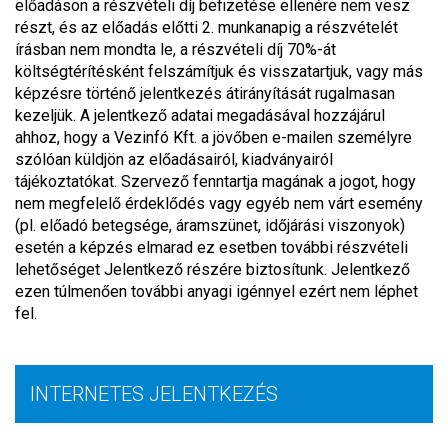
előadáson a részvételi díj befizetése ellenére nem vesz
részt, és az előadás előtti 2. munkanapig a részvételét
írásban nem mondta le, a részvételi díj 70%-át
költségtérítésként felszámítjuk és visszatartjuk, vagy más
képzésre történő jelentkezés átirányítását rugalmasan
kezeljük. A jelentkező adatai megadásával hozzájárul
ahhoz, hogy a Vezinfó Kft. a jövőben e-mailen személyre
szólóan küldjön az előadásairól, kiadványairól
tájékoztatókat. Szervező fenntartja magának a jogot, hogy
nem megfelelő érdeklődés vagy egyéb nem várt esemény
(pl. előadó betegsége, áramszünet, időjárási viszonyok)
esetén a képzés elmarad ez esetben további részvételi
lehetőséget Jelentkező részére biztosítunk. Jelentkező
ezen túlmenően további anyagi igénnyel ezért nem léphet
fel.
INTERNETES JELENTKEZÉS