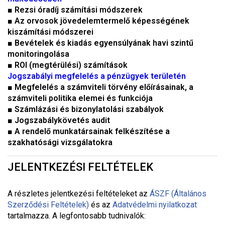
■ Rezsi óradíj számítási módszerek
■ Az orvosok jövedelemtermelő képességének
kiszámítási módszerei
■ Bevételek és kiadás egyensúlyának havi szintű
monitoringolása
■ ROI (megtérülési) számítások
Jogszabályi megfelelés a pénzügyek területén
■ Megfelelés a számviteli törvény előírásainak, a
számviteli politika elemei és funkciója
■ Számlázási és bizonylatolási szabályok
■ Jogszabálykövetés audit
■ A rendelő munkatársainak felkészítése a
szakhatósági vizsgálatokra
JELENTKEZÉSI FELTÉTELEK
A részletes jelentkezési feltételeket a
z
ÁSZF (Általános
Szerződési Feltételek)
és az
Adatvédelmi nyilatkozat
tartalmazza. A legfontosabb tudnivalók: