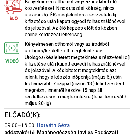
Kényelmesen otthonról vagy az irodából élő
közvetítéssel. Nincs utazási költség, nincs
utazási idő. Élő megtekintés a részvételi díj
kifizetése után kapott egyedi felhasználónévvel
és jelszóval. Az élő képzés előtt és közben
online kérdezési lehetőség.
Kényelmesen otthonról vagy az irodából
utólagos/késleltetett megtekintéssel.
Utólagos/késleltetett megtekintés a részvételi díj
kifizetése után kapott egyedi felhasználónévvel
és jelszóval. A késleltetett megtekintés azt
jelenti, hogy a képzés időpontja (május 6.) után
leghamarabb 7 nappal (május 13.) lehet a videót
megnézni, innentől kezdve 15 nap áll
rendelkezésre a megtekintésre (tehát legkésőbb
május 28-ig).
ELŐADÓ(K):
09.00–16.00:
Horváth Géza
adószakértő, Magánegészségügyi és Fogászati