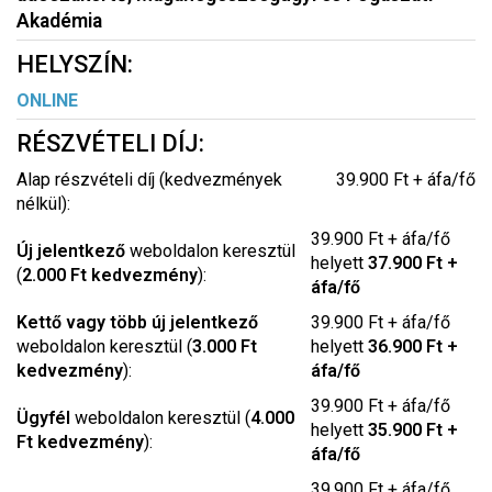
Akadémia
HELYSZÍN:
ONLINE
RÉSZVÉTELI DÍJ:
Alap részvételi díj (kedvezmények
39.900 Ft + áfa/fő
nélkül):
39.900 Ft + áfa/fő
Új jelentkező
weboldalon keresztül
helyett
37.900 Ft +
(
2.000 Ft kedvezmény
):
áfa/fő
Kettő vagy több új jelentkező
39.900 Ft + áfa/fő
weboldalon keresztül (
3.000 Ft
helyett
36.900 Ft +
kedvezmény
):
áfa/fő
39.900 Ft + áfa/fő
Ügyfél
weboldalon keresztül (
4.000
helyett
35.900 Ft +
Ft kedvezmény
):
áfa/fő
39.900 Ft + áfa/fő