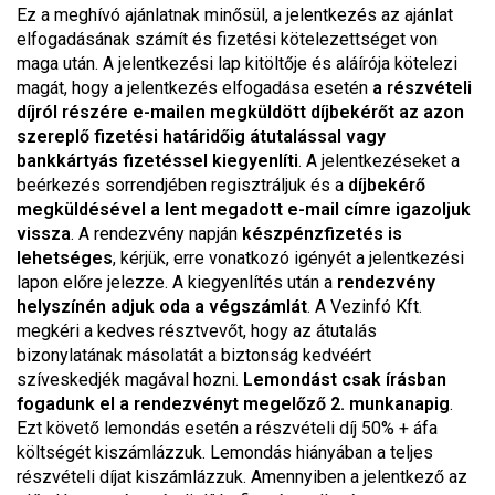
Ez a meghívó ajánlatnak minősül, a jelentkezés az ajánlat
elfogadásának számít és fizetési kötelezettséget von
maga után. A jelentkezési lap kitöltője és aláírója kötelezi
magát, hogy a jelentkezés elfogadása esetén
a részvételi
díjról részére e-mailen megküldött díjbekérőt az azon
szereplő fizetési határidőig átutalással vagy
bankkártyás fizetéssel kiegyenlíti
. A jelentkezéseket a
beérkezés sorrendjében regisztráljuk és a
díjbekérő
megküldésével a lent megadott e-mail címre igazoljuk
vissza
. A rendezvény napján
készpénzfizetés is
lehetséges
, kérjük, erre vonatkozó igényét a jelentkezési
lapon előre jelezze. A kiegyenlítés után a
rendezvény
helyszínén adjuk oda a végszámlát
. A Vezinfó Kft.
megkéri a kedves résztvevőt, hogy az átutalás
bizonylatának másolatát a biztonság kedvéért
szíveskedjék magával hozni.
Lemondást csak írásban
fogadunk el a rendezvényt megelőző 2. munkanapig
.
Ezt követő lemondás esetén a részvételi díj 50% + áfa
költségét kiszámlázzuk. Lemondás hiányában a teljes
részvételi díjat kiszámlázzuk. Amennyiben a jelentkező az