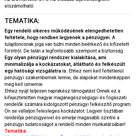
elszámolható.
TEMATIKA:
Egy rendelő sikeres működésének elengedhetetlen
feltétele, hogy rendben legyenek a pénzügyei.
A
tulajdonosnak joga van tudni minden beérkező és kifizetett
forintról. De talán a legfontosabb szempont a biztonság.
Egy olyan pénzügyi rendszer kialakítása, ami
minimalizálja a kockázatokat, átlátható és felkészült
egy hatósági vizsgálatra is.
Ehhez nem kell feltétlenül
pénzügyi szakembernek lennie, de alapokat mindenképpen
meg kell ismernie.
Ehhez nyújt teljesen naprakész támogatást Önnek ez a
kifejeztetetten magyar magánegészségügyi és fogászati
rendelők számára kidolgozott pénzügyi felkészítő program.
Ön se vállaljon felesleges kockázatot. Legyen tisztában
rendelője pénzügyeivel és emelje magasabb szintre a
pénzügyi tudatosságot a rendelő minden munkatársában!
Tematika: