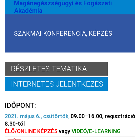
Magánegészségügyi és Fogászati
Akadémia
SZAKMAI KONFERENCIA, KÉPZÉS
RÉSZLETES TEMATIKA
INTERNETES JELENTKEZÉS
IDŐPONT:
2021. május 6., csütörtök
,
09.00–16.00, regisztráció
8.30-tól
ÉLŐ/ONLINE KÉPZÉS
vagy
VIDEÓ/E-LEARNING