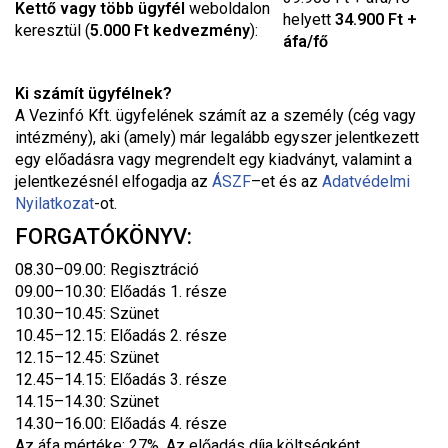
Kettő vagy több ügyfél
weboldalon
helyett
34.900 Ft +
keresztül (
5.000 Ft kedvezmény
):
áfa/fő
Ki számít ügyfélnek?
A Vezinfó Kft. ügyfelének számít az a személy (cég vagy
intézmény), aki (amely) már legalább egyszer jelentkezett
egy előadásra vagy megrendelt egy kiadványt, valamint a
jelentkezésnél elfogadja az
ÁSZF
–
et és az
Adatvédelmi
Nyilatkozat
-ot.
FORGATÓKÖNYV:
08.30–09.00: Regisztráció
09.00–10.30: Előadás 1. része
10.30–10.45: Szünet
10.45–12.15: Előadás 2. része
12.15–12.45: Szünet
12.45–14.15: Előadás 3. része
14.15–14.30: Szünet
14.30–16.00: Előadás 4. része
Az áfa mértéke: 27%. Az előadás díja költségként