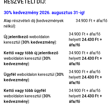
RÉSZVÉTELI DÍJ:
30% kedvezmény 2026. augusztus 31-ig!
Alap részvételi díj (kedvezmények
34.900 Ft + áfa/fő
nélkül):
34.900 Ft + áfa/fő
Új jelentkező
weboldalon
helyett
24.430 Ft +
keresztül (
30% kedvezmény
):
áfa/fő
Kettő vagy több új jelentkező
34.900 Ft + áfa/fő
weboldalon keresztül (
30%
helyett
24.430 Ft +
kedvezmény
):
áfa/fő
34.900 Ft + áfa/fő
Ügyfél
weboldalon keresztül (
30%
helyett
24.430 Ft +
kedvezmény
):
áfa/fő
Kettő vagy több ügyfél
34.900 Ft + áfa/fő
weboldalon keresztül (
30%
helyett
24.430 Ft +
kedvezmény
):
áfa/fő