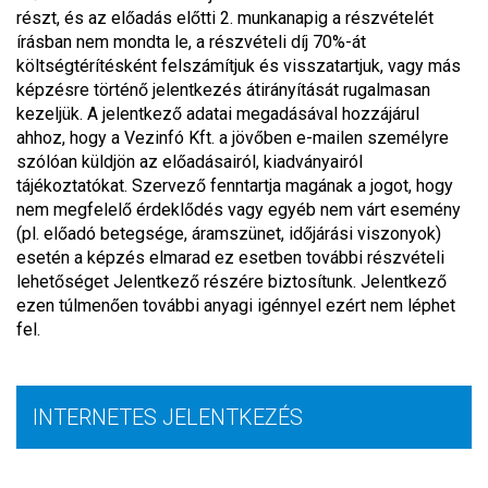
részt, és az előadás előtti 2. munkanapig a részvételét
írásban nem mondta le, a részvételi díj 70%-át
költségtérítésként felszámítjuk és visszatartjuk, vagy más
képzésre történő jelentkezés átirányítását rugalmasan
kezeljük. A jelentkező adatai megadásával hozzájárul
ahhoz, hogy a Vezinfó Kft. a jövőben e-mailen személyre
szólóan küldjön az előadásairól, kiadványairól
tájékoztatókat. Szervező fenntartja magának a jogot, hogy
nem megfelelő érdeklődés vagy egyéb nem várt esemény
(pl. előadó betegsége, áramszünet, időjárási viszonyok)
esetén a képzés elmarad ez esetben további részvételi
lehetőséget Jelentkező részére biztosítunk. Jelentkező
ezen túlmenően további anyagi igénnyel ezért nem léphet
fel.
INTERNETES JELENTKEZÉS