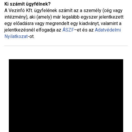
Ki számít ügyfélnek?
A Vezinfó Kft. ügyfelének számít az a személy (cég vagy
intézmény), aki (amely) már legalább egyszer jelentkezett
egy előadásra vagy megrendelt egy kiadványt, valamint a
jelentkezésnél elfogadja az
ÁSZF
–
et és az
Adatvédelmi
Nyilatkozat
-ot.