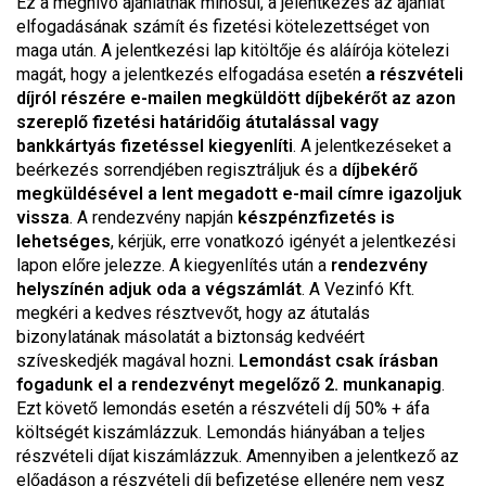
Ez a meghívó ajánlatnak minősül, a jelentkezés az ajánlat
elfogadásának számít és fizetési kötelezettséget von
maga után. A jelentkezési lap kitöltője és aláírója kötelezi
magát, hogy a jelentkezés elfogadása esetén
a részvételi
díjról részére e-mailen megküldött díjbekérőt az azon
szereplő fizetési határidőig átutalással vagy
bankkártyás fizetéssel kiegyenlíti
. A jelentkezéseket a
beérkezés sorrendjében regisztráljuk és a
díjbekérő
megküldésével a lent megadott e-mail címre igazoljuk
vissza
. A rendezvény napján
készpénzfizetés is
lehetséges
, kérjük, erre vonatkozó igényét a jelentkezési
lapon előre jelezze. A kiegyenlítés után a
rendezvény
helyszínén adjuk oda a végszámlát
. A Vezinfó Kft.
megkéri a kedves résztvevőt, hogy az átutalás
bizonylatának másolatát a biztonság kedvéért
szíveskedjék magával hozni.
Lemondást csak írásban
fogadunk el a rendezvényt megelőző 2. munkanapig
.
Ezt követő lemondás esetén a részvételi díj 50% + áfa
költségét kiszámlázzuk. Lemondás hiányában a teljes
részvételi díjat kiszámlázzuk. Amennyiben a jelentkező az
előadáson a részvételi díj befizetése ellenére nem vesz