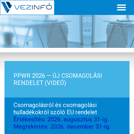
Toggl
naviga
PPWR 2026 — ÚJ CSOMAGOLÁSI
RENDELET (VIDEÓ)
Csomagolásról és csomagolási
hulladékokról szóló EU rendelet
Értékesítés: 2026. augusztus 31-ig.
Megtekintés: 2026. december 31-ig.