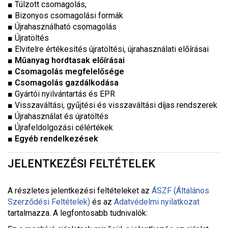
■ Túlzott csomagolás,
■ Bizonyos csomagolási formák
■ Újrahasználható csomagolás
■ Újratöltés
■ Elvitelre értékesítés újratöltési, újrahasználati előírásai
■
Műanyag hordtasak előírásai
■
Csomagolás megfelelősége
■
Csomagolás gazdálkodása
■ Gyártói nyilvántartás és EPR
■ Visszaváltási, gyűjtési és visszaváltási díjas rendszerek
■ Újrahasználat és újratöltés
■ Újrafeldolgozási célértékek
■
Egyéb rendelkezések
JELENTKEZÉSI FELTÉTELEK
A részletes jelentkezési feltételeket a
z
ÁSZF (Általános
Szerződési Feltételek)
és az
Adatvédelmi nyilatkozat
tartalmazza. A legfontosabb tudnivalók: