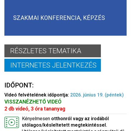
SZAKMAI KONFERENCIA, KÉPZÉS
RÉSZLETES TEMATIKA
INTERNETES JELENTKEZÉS
IDŐPONT:
Videó felvételének időpontja:
2026. június 19. (péntek)
VISSZANÉZHETŐ VIDEÓ
2 db videó, 3 óra tananyag
Kényelmesen
otthonról vagy az irodából
utólagos/késleltetett megtekintéssel.