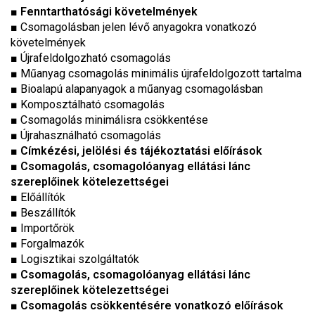
■
Fenntarthatósági követelmények
■ Csomagolásban jelen lévő anyagokra vonatkozó
követelmények
■ Újrafeldolgozható csomagolás
■ Műanyag csomagolás minimális újrafeldolgozott tartalma
■ Bioalapú alapanyagok a műanyag csomagolásban
■ Komposztálható csomagolás
■ Csomagolás minimálisra csökkentése
■ Újrahasználható csomagolás
■
Címkézési, jelölési és tájékoztatási előírások
■
Csomagolás, csomagolóanyag ellátási lánc
szereplőinek kötelezettségei
■ Előállítók
■ Beszállítók
■ Importőrök
■ Forgalmazók
■ Logisztikai szolgáltatók
■
Csomagolás, csomagolóanyag ellátási lánc
szereplőinek kötelezettségei
■
Csomagolás csökkentésére vonatkozó előírások