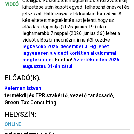
Utólagos/késleltetett megtekintés a részvételi díj
kifizetése után kapott egyedi felhasználónévvel és
jelszóval. Háttéranyag elektronikus formában. A
késleltetett megtekintés azt jelenti, hogy az
előadás időpontja (2026. június 19.) után
leghamarabb 7 nappal (2026. június 26.) lehet a
videót először megnézni, innentől kezdve
legkésőbb 2026. december 31-ig lehet
ingyenesen a videót korlátlan alkalommal
megtekinteni.
Fontos!
Az értékesítés 2026.
augusztus 31-én zárul.
ELŐADÓ(K):
Kelemen István
termékdíj és EPR szakértő, vezető tanácsadó,
Green Tax Consulting
HELYSZÍN:
ONLINE