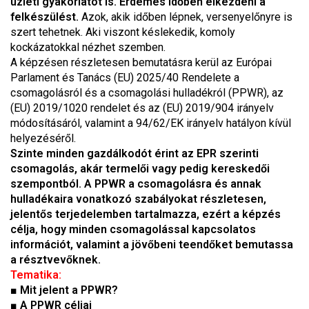
üzleti gyakorlatot is.
Érdemes időben elkezdeni a
felkészülést.
Azok, akik időben lépnek, versenyelőnyre is
szert tehetnek. Aki viszont késlekedik, komoly
kockázatokkal nézhet szemben.
A képzésen részletesen bemutatásra kerül az Európai
Parlament és Tanács (EU) 2025/40 Rendelete a
csomagolásról és a csomagolási hulladékról (PPWR), az
(EU) 2019/1020 rendelet és az (EU) 2019/904 irányelv
módosításáról, valamint a 94/62/EK irányelv hatályon kívül
helyezéséről.
Szinte minden gazdálkodót érint az EPR szerinti
csomagolás, akár termelői vagy pedig kereskedői
szempontból. A PPWR a csomagolásra és annak
hulladékaira vonatkozó szabályokat részletesen,
jelentős terjedelemben tartalmazza, ezért a képzés
célja, hogy minden csomagolással kapcsolatos
információt, valamint a jövőbeni teendőket bemutassa
a résztvevőknek.
Tematika:
■
Mit jelent a PPWR?
■
A PPWR céljai