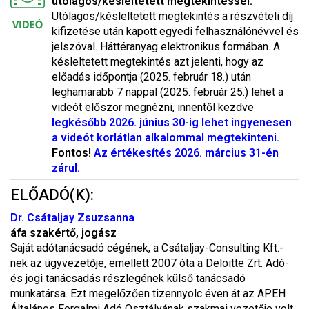
utólagos/késleltetett megtekintéssel.
Utólagos/késleltetett megtekintés a részvételi díj
kifizetése után kapott egyedi felhasználónévvel és
jelszóval. Háttéranyag elektronikus formában. A
késleltetett megtekintés azt jelenti, hogy az
előadás időpontja (2025. február 18.) után
leghamarabb 7 nappal (2025. február 25.) lehet a
videót először megnézni, innentől kezdv
e
legkésőbb 2026. június 30-ig lehet ingyenesen
a videót korlátlan alkalommal megtekinteni.
Fontos!
Az értékesítés 2026. március 31-én
zárul.
ELŐADÓ(K):
Dr. Csátaljay Zsuzsanna
áfa szakértő, jogász
Saját adótanácsadó cégének, a Csátaljay-Consulting Kft.-
nek az ügyvezetője, emellett 2007 óta a Deloitte Zrt. Adó-
és jogi tanácsadás részlegének külső tanácsadó
munkatársa. Ezt megelőzően tizennyolc éven át az APEH
Általános Forgalmi Adó Osztályának szakmai vezetője volt.