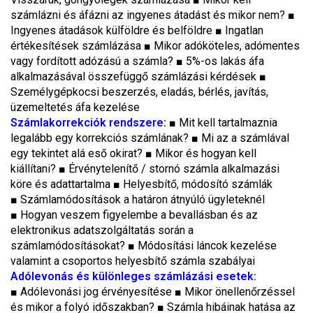
számlázni és áfázni az ingyenes átadást és mikor nem? ■
Ingyenes átadások külföldre és belföldre ■ Ingatlan
értékesítések számlázása ■ Mikor adóköteles, adómentes
vagy fordított adózású a számla? ■ 5%-os lakás áfa
alkalmazásával összefüggő számlázási kérdések ■
Személygépkocsi beszerzés, eladás, bérlés, javítás,
üzemeltetés áfa kezelése
Számlakorrekciók rendszere
:
■ Mit kell tartalmaznia
legalább egy korrekciós számlának? ■ Mi az a számlával
egy tekintet alá eső okirat? ■ Mikor és hogyan kell
kiállítani? ■ Érvénytelenítő / stornó számla alkalmazási
köre és adattartalma ■ Helyesbítő, módosító számlák
■ Számlamódosítások a határon átnyúló ügyleteknél
■ Hogyan veszem figyelembe a bevallásban és az
elektronikus adatszolgáltatás során a
számlamódosításokat? ■ Módosítási láncok kezelése
valamint a csoportos helyesbítő számla szabályai
Adólevonás és különleges számlázási esetek
:
■ Adólevonási jog érvényesítése ■ Mikor önellenőrzéssel
és mikor a folyó időszakban? ■ Számla hibáinak hatása az