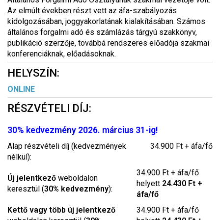
Az elmúlt években részt vett az áfa-szabályozás
kidolgozásában, joggyakorlatának kialakításában. Számos
általános forgalmi adó és számlázás tárgyú szakkönyv,
publikáció szerzője, továbbá rendszeres előadója szakmai
konferenciáknak, előadásoknak.
HELYSZÍN:
ONLINE
RÉSZVÉTELI DÍJ:
30% kedvezmény 2026. március 31-ig!
Alap részvételi díj (kedvezmények
34.900 Ft + áfa/fő
nélkül):
34.900 Ft + áfa/fő
Új jelentkező
weboldalon
helyett
24.430 Ft +
keresztül (
30% kedvezmény
):
áfa/fő
Kettő vagy több új jelentkező
34.900 Ft + áfa/fő