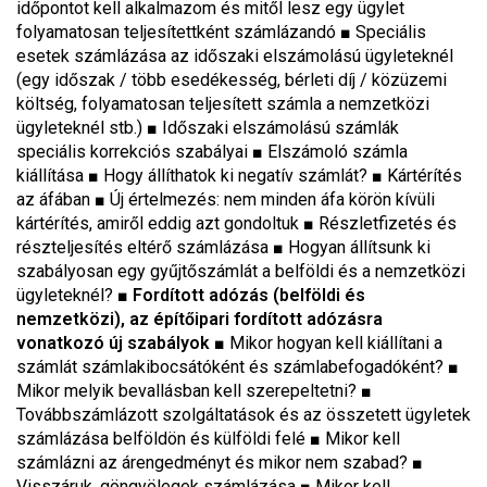
időpontot kell alkalmazom és mitől lesz egy ügylet
folyamatosan teljesítettként számlázandó ■ Speciális
esetek számlázása az időszaki elszámolású ügyleteknél
(egy időszak / több esedékesség, bérleti díj / közüzemi
költség, folyamatosan teljesített számla a nemzetközi
ügyleteknél stb.) ■ Időszaki elszámolású számlák
speciális korrekciós szabályai ■ Elszámoló számla
kiállítása ■ Hogy állíthatok ki negatív számlát? ■ Kártérítés
az áfában ■ Új értelmezés: nem minden áfa körön kívüli
kártérítés, amiről eddig azt gondoltuk ■ Részletfizetés és
részteljesítés eltérő számlázása ■ Hogyan állítsunk ki
szabályosan egy gyűjtőszámlát a belföldi és a nemzetközi
ügyleteknél? ■
Fordított adózás (belföldi és
nemzetközi), az építőipari fordított adózásra
vonatkozó új szabályok
■ Mikor hogyan kell kiállítani a
számlát számlakibocsátóként és számlabefogadóként? ■
Mikor melyik bevallásban kell szerepeltetni? ■
Továbbszámlázott szolgáltatások és az összetett ügyletek
számlázása belföldön és külföldi felé ■ Mikor kell
számlázni az árengedményt és mikor nem szabad? ■
Visszáruk, göngyölegek számlázása ■ Mikor kell