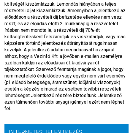
költségét kiszámlázzuk. Lemondás hiányában a teljes
részvételi díjat kiszámlázzuk. Amennyiben a jelentkező az
előadáson a részvételi díj befizetése ellenére nem vesz
részt, és az előadás előtti 2. munkanapig a részvételét
írásban nem mondta le, a részvételi díj 70%-át
költségtérítésként felszámítjuk és visszatartjuk, vagy más
képzésre történő jelentkezés átirányítását rugalmasan
kezeljük. A jelentkező adatai megadásával hozzájárul
ahhoz, hogy a Vezinfó Kft. a jövőben e-mailen személyre
szólóan küldjön az előadásairól, kiadványairól
tájékoztatókat. Szervező fenntartja magának a jogot, hogy
nem megfelelő érdeklődés vagy egyéb nem várt esemény
(pl. előadó betegsége, áramszünet, időjárási viszonyok)
esetén a képzés elmarad ez esetben további részvételi
lehetőséget Jelentkező részére biztosítunk. Jelentkező
ezen túlmenően további anyagi igénnyel ezért nem léphet
fel.
INTERNETES JELENTKEZÉS