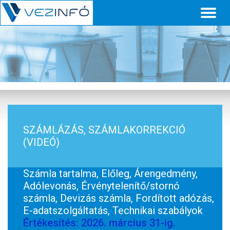
Toggl
naviga
SZÁMLÁZÁS, SZÁMLAKORREKCIÓ
(VIDEÓ)
Számla tartalma, Előleg, Árengedmény,
Adólevonás, Érvénytelenítő/stornó
számla, Devizás számla, Fordított adózás,
E-adatszolgáltatás, Technikai szabályok
Értékesítés: 2026. március 31-ig.