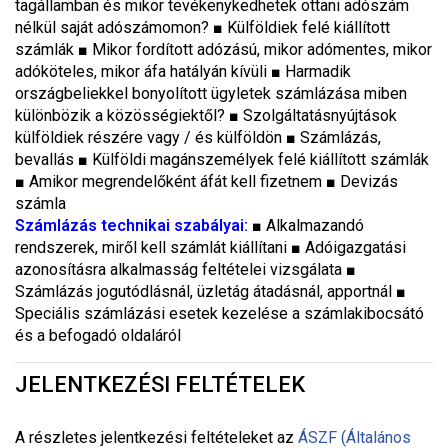
tagállamban és mikor tevékenykedhetek ottani adószám
nélkül saját adószámomon? ■ Külföldiek felé kiállított
számlák ■ Mikor fordított adózású, mikor adómentes, mikor
adóköteles, mikor áfa hatályán kívüli ■ Harmadik
országbeliekkel bonyolított ügyletek számlázása miben
különbözik a közösségiektől? ■ Szolgáltatásnyújtások
külföldiek részére vagy / és külföldön ■ Számlázás,
bevallás ■ Külföldi magánszemélyek felé kiállított számlák
■ Amikor megrendelőként áfát kell fizetnem ■ Devizás
számla
Számlázás technikai szabályai
:
■ Alkalmazandó
rendszerek, miről kell számlát kiállítani ■ Adóigazgatási
azonosításra alkalmasság feltételei vizsgálata ■
Számlázás jogutódlásnál, üzletág átadásnál, apportnál ■
Speciális számlázási esetek kezelése a számlakibocsátó
és a befogadó oldaláról
JELENTKEZÉSI FELTÉTELEK
A részletes jelentkezési feltételeket a
z
ÁSZF (Általános