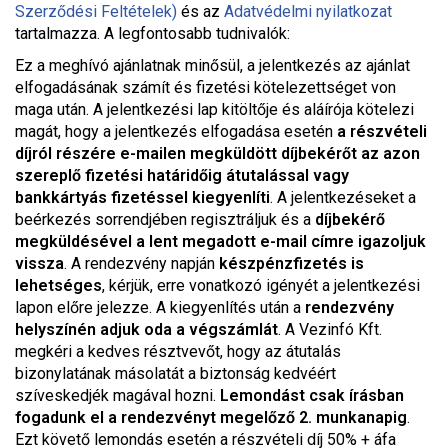
Szerződési Feltételek)
és az
Adatvédelmi nyilatkozat
tartalmazza. A legfontosabb tudnivalók:
Ez a meghívó ajánlatnak minősül, a jelentkezés az ajánlat
elfogadásának számít és fizetési kötelezettséget von
maga után. A jelentkezési lap kitöltője és aláírója kötelezi
magát, hogy a jelentkezés elfogadása esetén
a részvételi
díjról részére e-mailen megküldött díjbekérőt az azon
szereplő fizetési határidőig átutalással vagy
bankkártyás fizetéssel kiegyenlíti
. A jelentkezéseket a
beérkezés sorrendjében regisztráljuk és a
díjbekérő
megküldésével a lent megadott e-mail címre igazoljuk
vissza
. A rendezvény napján
készpénzfizetés is
lehetséges
, kérjük, erre vonatkozó igényét a jelentkezési
lapon előre jelezze. A kiegyenlítés után a
rendezvény
helyszínén adjuk oda a végszámlát
. A Vezinfó Kft.
megkéri a kedves résztvevőt, hogy az átutalás
bizonylatának másolatát a biztonság kedvéért
szíveskedjék magával hozni.
Lemondást csak írásban
fogadunk el a rendezvényt megelőző 2. munkanapig
.
Ezt követő lemondás esetén a részvételi díj 50% + áfa