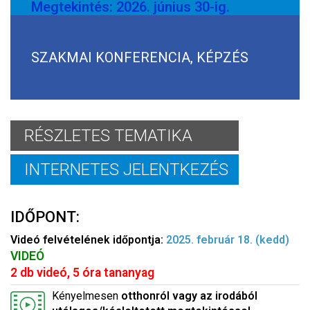
Megtekintés: 2026. június 30-ig.
SZAKMAI KONFERENCIA, KÉPZÉS
RÉSZLETES TEMATIKA
INTERNETES JELENTKEZÉS
IDŐPONT:
Videó felvételének időpontja:
2025. február 18. (kedd)
VIDEÓ
2 db videó, 5 óra tananyag
Kényelmesen
otthonról vagy az irodából