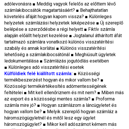
adólevonásra ■ Meddig vagyok felelős az előttem lévő
számlakibocsátók magatartásáért? ■ Behajthatatlan
követelés áfáját hogyan kapom vissza? ■ Különleges
helyzetek számlázási helyzetek leképezése ■ Új szereplő
belépése a szerződésbe a régi helyett ■ Fiktív számla
alapján előállt helyzet kezelése ■ Jogtalanul áthárított áfát
tartalmazó számlára vonatkozó különös visszatérítési
szabály és annak korlátai ■ Különös visszatérítési
lehetőség a számlakibocsátónál ■ Meghiúsult ügyletek
ledokumentálása ■ Számlázás jogutódlás esetében
■ Különleges adó visszatérítési esetek
Külföldiek felé kiállított számla
:
■ Közösségi
termékbeszerzést hogyan és mikor vallom be? ■
Közösségi termékértékesítés adómentességének
feltételei ■ Mit kell ellenőriznem és mit nem? ■ Miben más
az export és a közösségi mentes számla? ■ Proforma
számla mire jó? ■ Hogyan számlázom a láncügyletet és
hogyan vallom be? ■ Melyik szereplő hogyan számláz a
háromszögügyletnél és mitől lesz egy ügylet
háromszögügylet? ■ Mikor kell adószámot kérnem más