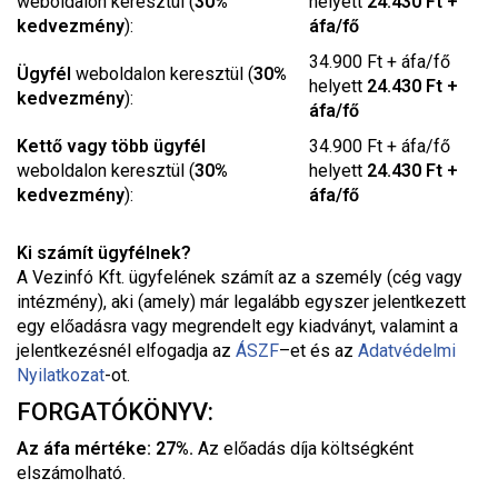
weboldalon keresztül (
30%
helyett
24.430 Ft +
kedvezmény
):
áfa/fő
34.900 Ft + áfa/fő
Ügyfél
weboldalon keresztül (
30%
helyett
24.430 Ft +
kedvezmény
):
áfa/fő
Kettő vagy több ügyfél
34.900 Ft + áfa/fő
weboldalon keresztül (
30%
helyett
24.430 Ft +
kedvezmény
):
áfa/fő
Ki számít ügyfélnek?
A Vezinfó Kft. ügyfelének számít az a személy (cég vagy
intézmény), aki (amely) már legalább egyszer jelentkezett
egy előadásra vagy megrendelt egy kiadványt, valamint a
jelentkezésnél elfogadja az
ÁSZF
–
et és az
Adatvédelmi
Nyilatkozat
-ot.
FORGATÓKÖNYV:
Az áfa mértéke: 27%.
Az előadás díja költségként
elszámolható.