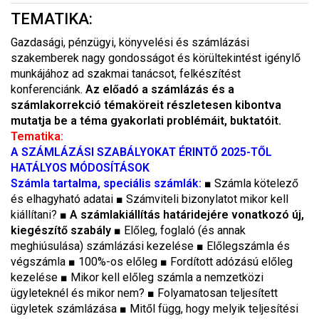
TEMATIKA:
Gazdasági, pénzügyi, könyvelési és számlázási
szakemberek nagy gondosságot és körültekintést igénylő
munkájához ad szakmai tanácsot, felkészítést
konferenciánk.
Az előadó a számlázás és a
számlakorrekció témaköreit részletesen kibontva
mutatja be a téma gyakorlati problémáit, buktatóit.
Tematika:
A SZÁMLÁZÁSI SZABÁLYOKAT ÉRINTŐ 2025-TŐL
HATÁLYOS MÓDOSÍTÁSOK
Számla tartalma, speciális számlák
:
■ Számla kötelező
és elhagyható adatai ■ Számviteli bizonylatot mikor kell
kiállítani? ■
A számlakiállítás határidejére vonatkozó új,
kiegészítő szabály
■ Előleg, foglaló (és annak
meghiúsulása) számlázási kezelése ■ Előlegszámla és
végszámla ■ 100%-os előleg ■ Fordított adózású előleg
kezelése ■ Mikor kell előleg számla a nemzetközi
ügyleteknél és mikor nem? ■ Folyamatosan teljesített
ügyletek számlázása ■ Mitől függ, hogy melyik teljesítési