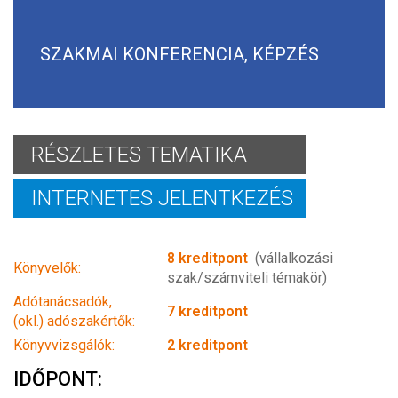
SZAKMAI KONFERENCIA, KÉPZÉS
RÉSZLETES TEMATIKA
INTERNETES JELENTKEZÉS
8 kreditpont
(vállalkozási
Könyvelők:
szak/számviteli témakör)
Adótanácsadók,
7 kreditpont
(okl.) adószakértők:
Könyvvizsgálók:
2 kreditpont
IDŐPONT: