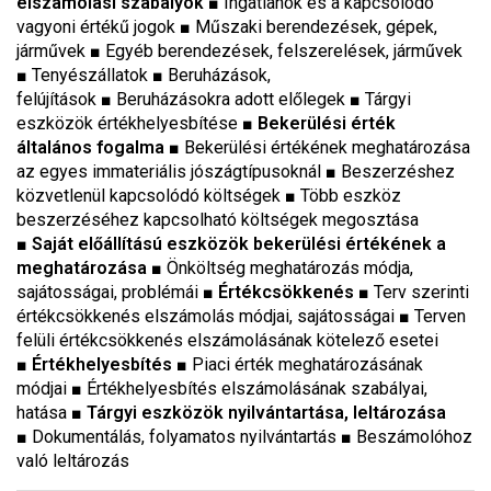
elszámolási szabályok
■
Ingatlanok és a kapcsolódó
vagyoni értékű jogok
■
Műszaki berendezések, gépek,
járművek
■
Egyéb berendezések, felszerelések, járművek
■
Tenyészállatok
■
Beruházások,
felújítások
■
Beruházásokra adott előlegek
■
Tárgyi
eszközök értékhelyesbítése
■
Bekerülési érték
általános fogalma
■
Bekerülési értékének meghatározása
az egyes immateriális jószágtípusoknál
■
Beszerzéshez
közvetlenül kapcsolódó költségek
■
Több eszköz
beszerzéséhez kapcsolható költségek megosztása
■
Saját előállítású eszközök bekerülési értékének a
meghatározása
■
Önköltség meghatározás módja,
sajátosságai, problémái
■
Értékcsökkenés
■
Terv szerinti
értékcsökkenés elszámolás módjai, sajátosságai
■
Terven
felüli értékcsökkenés elszámolásának kötelező esetei
■
Értékhelyesbítés
■
Piaci érték meghatározásának
módjai
■
Értékhelyesbítés elszámolásának szabályai,
hatása
■
Tárgyi eszközök nyilvántartása, leltározása
■
Dokumentálás, folyamatos nyilvántartás
■
Beszámolóhoz
való leltározás