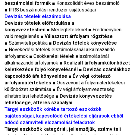
beszámolási formák
■
Konszolidált éves beszámoló
■
IFRS beszámolási rendszer sajátosságai
Devizás tételek elszámolása
Devizás tételek előfordulása a
könyvvezetésben
■
Mérlegtételeknél
■
Eredményben
való megjelenés
■
Választott árfolyam rögzítése
■
Számviteli politika
■
Devizás tételek könyvelése
■
Növekedési tételek elszámolásánál alkalmazandó
árfolyamok
■
Csökkenési tételek elszámolásánál
alkalmazandó árfolyamok
■
Realizált árfolyamkülönbözet
keletkezése folyó könyvelésnél
■
Devizás számlákhoz
kapcsolódó áfa könyvelése ■ Év végi kötelező
árfolyamátértékelés ■
Összevont árfolyamátértékelési
különbözet számítása
■
Év végi árfolyamveszteség
elhatárolási lehetősége
■
Devizás könyvvezetés
lehetősége, áttérés szabályai
Tárgyi eszközök körébe tartozó eszközök
sajátosságai, kapcsolódó értékelési eljárások ebből
adódó számviteli elszámolási feladatok
Tárgyi eszközök kategóriái, jellemzőjük, számviteli