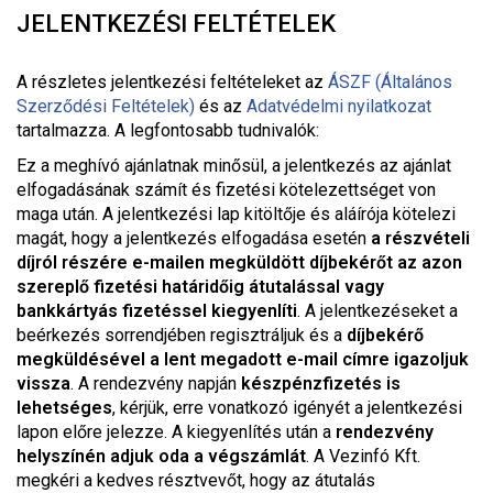
JELENTKEZÉSI FELTÉTELEK
A részletes jelentkezési feltételeket a
z
ÁSZF (Általános
Szerződési Feltételek)
és az
Adatvédelmi nyilatkozat
tartalmazza. A legfontosabb tudnivalók:
Ez a meghívó ajánlatnak minősül, a jelentkezés az ajánlat
elfogadásának számít és fizetési kötelezettséget von
maga után. A jelentkezési lap kitöltője és aláírója kötelezi
magát, hogy a jelentkezés elfogadása esetén
a részvételi
díjról részére e-mailen megküldött díjbekérőt az azon
szereplő fizetési határidőig átutalással vagy
bankkártyás fizetéssel kiegyenlíti
. A jelentkezéseket a
beérkezés sorrendjében regisztráljuk és a
díjbekérő
megküldésével a lent megadott e-mail címre igazoljuk
vissza
. A rendezvény napján
készpénzfizetés is
lehetséges
, kérjük, erre vonatkozó igényét a jelentkezési
lapon előre jelezze. A kiegyenlítés után a
rendezvény
helyszínén adjuk oda a végszámlát
. A Vezinfó Kft.
megkéri a kedves résztvevőt, hogy az átutalás