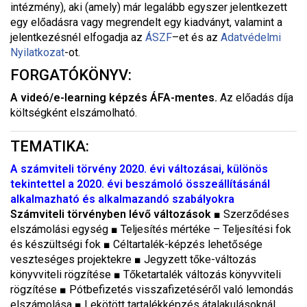
intézmény), aki (amely) már legalább egyszer jelentkezett
egy előadásra vagy megrendelt egy kiadványt, valamint a
jelentkezésnél elfogadja az
ÁSZF
–
et és az
Adatvédelmi
Nyilatkozat
-ot.
FORGATÓKÖNYV:
A videó/e-learning képzés ÁFA-mentes.
Az előadás díja
költségként elszámolható.
TEMATIKA:
A számviteli törvény 2020. évi változásai, különös
tekintettel a 2020. évi beszámoló összeállításánál
alkalmazható és alkalmazandó szabályokra
Számviteli törvényben lévő változások
■
Szerződéses
elszámolási egység
■
Teljesítés mértéke – Teljesítési fok
és készültségi fok
■
Céltartalék-képzés lehetősége
veszteséges projektekre
■
Jegyzett tőke-változás
könyvviteli rögzítése
■
Tőketartalék változás könyvviteli
rögzítése
■
Pótbefizetés visszafizetéséről való lemondás
elszámolása
■
Lekötött tartalékképzés átalakulásoknál