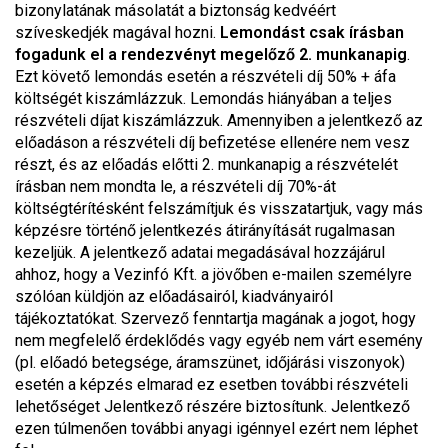
bizonylatának másolatát a biztonság kedvéért
szíveskedjék magával hozni.
Lemondást csak írásban
fogadunk el a rendezvényt megelőző 2. munkanapig
.
Ezt követő lemondás esetén a részvételi díj 50% + áfa
költségét kiszámlázzuk. Lemondás hiányában a teljes
részvételi díjat kiszámlázzuk. Amennyiben a jelentkező az
előadáson a részvételi díj befizetése ellenére nem vesz
részt, és az előadás előtti 2. munkanapig a részvételét
írásban nem mondta le, a részvételi díj 70%-át
költségtérítésként felszámítjuk és visszatartjuk, vagy más
képzésre történő jelentkezés átirányítását rugalmasan
kezeljük. A jelentkező adatai megadásával hozzájárul
ahhoz, hogy a Vezinfó Kft. a jövőben e-mailen személyre
szólóan küldjön az előadásairól, kiadványairól
tájékoztatókat. Szervező fenntartja magának a jogot, hogy
nem megfelelő érdeklődés vagy egyéb nem várt esemény
(pl. előadó betegsége, áramszünet, időjárási viszonyok)
esetén a képzés elmarad ez esetben további részvételi
lehetőséget Jelentkező részére biztosítunk. Jelentkező
ezen túlmenően további anyagi igénnyel ezért nem léphet