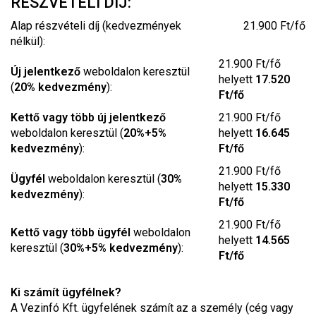
RÉSZVÉTELI DÍJ:
Alap részvételi díj (kedvezmények
21.900 Ft/fő
nélkül):
21.900 Ft/fő
Új jelentkező
weboldalon keresztül
helyett
17.520
(
20% kedvezmény
):
Ft/fő
Kettő vagy több új jelentkező
21.900 Ft/fő
weboldalon keresztül (
20%+5%
helyett
16.645
kedvezmény
):
Ft/fő
21.900 Ft/fő
Ügyfél
weboldalon keresztül (
30%
helyett
15.330
kedvezmény
):
Ft/fő
21.900 Ft/fő
Kettő vagy több ügyfél
weboldalon
helyett
14.565
keresztül (
30%+5% kedvezmény
):
Ft/fő
Ki számít ügyfélnek?
A Vezinfó Kft. ügyfelének számít az a személy (cég vagy