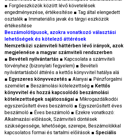
■
Forgóeszközök között lévő követelések
engedményezése, értékesítése
■
Tag által elengedett
osztalék
■
Immateriális javak és tárgyi eszközök
értékesítése
Beszámolótípusok, azokra vonatkozó választási
lehetőségek és kötelező áttérések
Nemzetközi számviteli háttérben lévő irányok, azok
megjelenése a magyar számviteli rendszerben
■
Bevételi nyilvántartás
■ Kapcsolata a számviteli
törvényhez (bizonylati fegyelem) ■ Bevételi
nyilvántartásból áttérés a kettős könyvvitel hatálya alá
■
Egyszeres könyvvezetés
■ Alanyai ■ Pénzforgalmi
személet ■ Beszámolási kötelezettség ■
Kettős
könyvvitel és hozzá kapcsolódó beszámolási
kötelezettségek sajátosságai ■
Mikrogazdálkodói
egyszerűsített éves beszámoló
■
Egyszerűsített éves
beszámoló
■
Éves beszámoló ■ Ezekre vonatkozó:
Alkalmazási előírások, Számviteli döntések
szükségessége, lehetősége, szerepe, Beszámolókkal
kapcsolatos formai és tartalmi előírások
■
Speciális