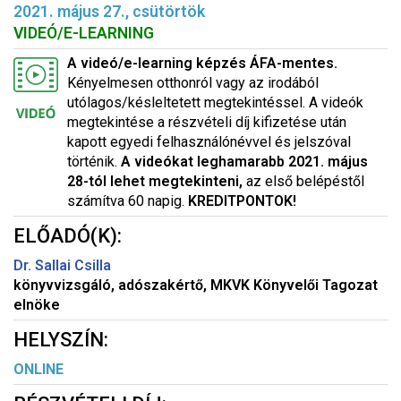
2021. május 27., csütörtök
VIDEÓ/E-LEARNING
A videó/e-learning képzés ÁFA-mentes.
Kényelmesen otthonról vagy az irodából
utólagos/késleltetett megtekintéssel. A videók
megtekintése a részvételi díj kifizetése után
kapott egyedi felhasználónévvel és jelszóval
történik.
A videókat leghamarabb 2021. május
28-tól lehet megtekinteni,
az első belépéstől
számítva 60 napig.
KREDITPONTOK!
ELŐADÓ(K):
Dr. Sallai Csilla
könyvvizsgáló, adószakértő, MKVK Könyvelői Tagozat
elnöke
HELYSZÍN:
ONLINE