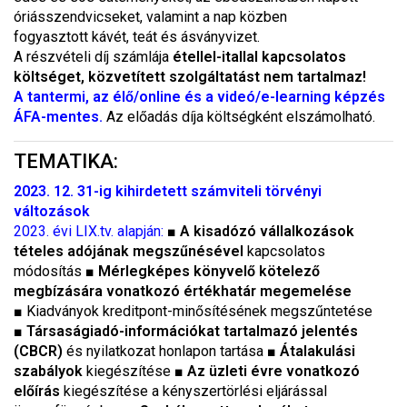
óriásszendvicseket, valamint a nap közben
fogyasztott kávét, teát és ásványvizet.
A részvételi díj számlája
étellel-itallal kapcsolatos
költséget, közvetített szolgáltatást nem tartalmaz!
A tantermi, az élő/online és a videó/e-learning képzés
ÁFA-mentes.
Az előadás díja költségként elszámolható.
TEMATIKA:
2023. 12. 31-ig kihirdetett számviteli törvényi
változások
2023. évi LIX.tv. alapján:
■
A kisadózó vállalkozások
tételes adójának megszűnésével
kapcsolatos
módosítás
■
Mérlegképes könyvelő kötelező
megbízására vonatkozó értékhatár megemelése
■
Kiadványok kreditpont-minősítésének megszűntetése
■
Társaságiadó-információkat tartalmazó jelentés
(CBCR)
és nyilatkozat honlapon tartása
■
Átalakulási
szabályok
kiegészítése
■
Az üzleti évre vonatkozó
előírás
kiegészítése a kényszertörlési eljárással