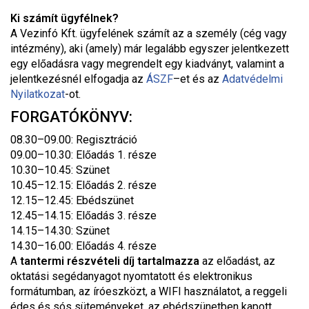
Ki számít ügyfélnek?
A Vezinfó Kft. ügyfelének számít az a személy (cég vagy
intézmény), aki (amely) már legalább egyszer jelentkezett
egy előadásra vagy megrendelt egy kiadványt, valamint a
jelentkezésnél elfogadja az
ÁSZF
–
et és az
Adatvédelmi
Nyilatkozat
-ot.
FORGATÓKÖNYV:
08.30–09.00: Regisztráció
09.00–10.30: Előadás 1. része
10.30–10.45: Szünet
10.45–12.15: Előadás 2. része
12.15–12.45: Ebédszünet
12.45–14.15: Előadás 3. része
14.15–14.30: Szünet
14.30–16.00: Előadás 4. része
A
tantermi
részvételi díj tartalmazza
az előadást, az
oktatási segédanyagot nyomtatott és elektronikus
formátumban, az íróeszközt, a WIFI használatot, a reggeli
édes és sós süteményeket, az ebédszünetben kapott