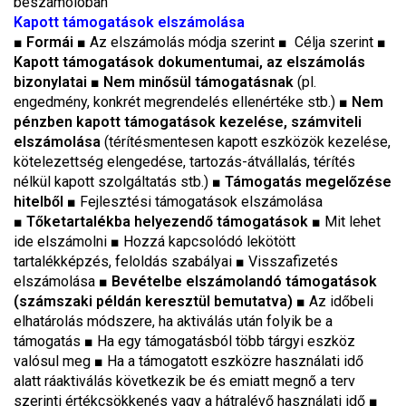
beszámolóban
Kapott támogatások elszámolása
■
Formái
■ Az elszámolás módja szerint ■
Célja szerint ■
Kapott támogatások dokumentumai, az elszámolás
bizonylatai
■ Nem minősül támogatásnak
(pl.
engedmény, konkrét megrendelés ellenértéke stb.)
■
Nem
pénzben kapott támogatások kezelése, számviteli
elszámolása
(térítésmentesen kapott eszközök kezelése,
kötelezettség elengedése, tartozás-átvállalás, térítés
nélkül kapott szolgáltatás stb.)
■ Támogatás megelőzése
hitelből
■ Fejlesztési támogatások elszámolása
■
Tőketartalékba helyezendő támogatások
■
Mit lehet
ide elszámolni
■
Hozzá kapcsolódó lekötött
tartalékképzés, feloldás szabályai
■
Visszafizetés
elszámolása
■ Bevételbe elszámolandó támogatások
(számszaki példán keresztül bemutatva)
■
Az időbeli
elhatárolás módszere, ha aktiválás után folyik be a
támogatás
■
Ha egy támogatásból több tárgyi eszköz
valósul meg
■
Ha a támogatott eszközre használati idő
alatt ráaktiválás következik be és emiatt megnő a terv
szerinti értékcsökkenés vagy a hátralévő használati idő
■