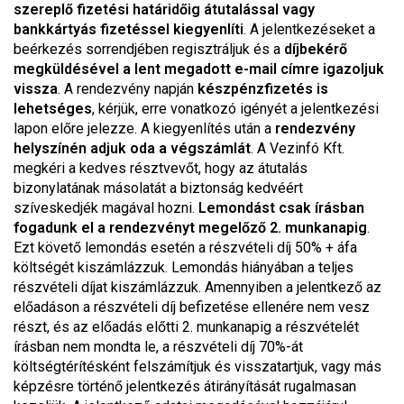
szereplő fizetési határidőig átutalással vagy
bankkártyás fizetéssel kiegyenlíti
. A jelentkezéseket a
beérkezés sorrendjében regisztráljuk és a
díjbekérő
megküldésével a lent megadott e-mail címre igazoljuk
vissza
. A rendezvény napján
készpénzfizetés is
lehetséges
, kérjük, erre vonatkozó igényét a jelentkezési
lapon előre jelezze. A kiegyenlítés után a
rendezvény
helyszínén adjuk oda a végszámlát
. A Vezinfó Kft.
megkéri a kedves résztvevőt, hogy az átutalás
bizonylatának másolatát a biztonság kedvéért
szíveskedjék magával hozni.
Lemondást csak írásban
fogadunk el a rendezvényt megelőző 2. munkanapig
.
Ezt követő lemondás esetén a részvételi díj 50% + áfa
költségét kiszámlázzuk. Lemondás hiányában a teljes
részvételi díjat kiszámlázzuk. Amennyiben a jelentkező az
előadáson a részvételi díj befizetése ellenére nem vesz
részt, és az előadás előtti 2. munkanapig a részvételét
írásban nem mondta le, a részvételi díj 70%-át
költségtérítésként felszámítjuk és visszatartjuk, vagy más
képzésre történő jelentkezés átirányítását rugalmasan