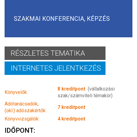
SZAKMAI KONFERENCIA, KÉPZÉS
RÉSZLETES TEMATIKA
INTERNETES JELENTKEZÉS
8 kreditpont
(vállalkozási
Könyvelők:
szak/számviteli témakör)
Adótanácsadók,
7 kreditpont
(okl.) adószakértők:
Könyvvizsgálók:
4 kreditpont
IDŐPONT: