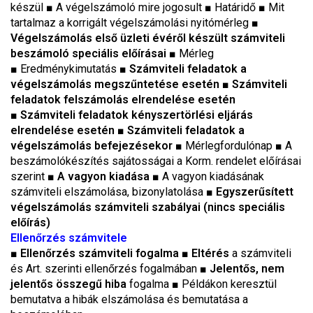
készül
■
A végelszámoló mire jogosult
■
Határidő
■
Mit
tartalmaz a korrigált végelszámolási nyitómérleg
■
Végelszámolás első üzleti évéről készült számviteli
beszámoló speciális előírásai
■
Mérleg
■
Eredménykimutatás
■ Számviteli feladatok a
végelszámolás megszűntetése esetén
■ Számviteli
feladatok felszámolás elrendelése esetén
■ Számviteli feladatok kényszertörlési eljárás
elrendelése esetén ■ Számviteli feladatok a
végelszámolás befejezésekor
■
Mérlegfordulónap
■
A
beszámolókészítés sajátosságai a Korm. rendelet előírásai
szerint
■ A vagyon kiadása ■
A vagyon kiadásának
számviteli elszámolása, bizonylatolása
■ Egyszerűsített
végelszámolás számviteli szabályai (nincs speciális
előírás)
Ellenőrzés számvitele
■
Ellenőrzés számviteli fogalma
■
Eltérés
a számviteli
és Art. szerinti ellenőrzés fogalmában
■ Jelentős, nem
jelentős összegű hiba
fogalma
■
Példákon keresztül
bemutatva a hibák elszámolása és bemutatása a