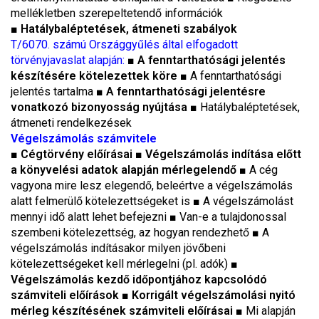
mellékletben szerepeltetendő információk
■
Hatálybaléptetések, átmeneti szabályok
T/6070. számú Országgyűlés által elfogadott
törvényjavaslat alapján:
■
A fenntarthatósági jelentés
készítésére kötelezettek köre
■
A fenntarthatósági
jelentés tartalma
■
A fenntarthatósági jelentésre
vonatkozó bizonyosság nyújtása
■
Hatálybaléptetések,
átmeneti rendelkezések
Végelszámolás számvitele
■
Cégtörvény előírásai
■
Végelszámolás indítása előtt
a könyvelési adatok alapján mérlegelendő
■
A cég
vagyona mire lesz elegendő, beleértve a végelszámolás
alatt felmerülő kötelezettségeket is
■
A végelszámolást
mennyi idő alatt lehet befejezni ■ Van-e a tulajdonossal
szembeni kötelezettség, az hogyan rendezhető ■ A
végelszámolás indításakor milyen jövőbeni
kötelezettségeket kell mérlegelni (pl. adók)
■
Végelszámolás kezdő időpontjához kapcsolódó
számviteli előírások
■ Korrigált végelszámolási nyitó
mérleg készítésének számviteli előírásai
■
Mi alapján