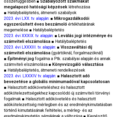
összefüggésben
■ Szabályozott szakmákat
megalapozó hatósági képzések
létrehozása
■
Hatálybaléptetés, átmeneti szabályok
2023. évi LXX. tv. alapján:
■
Mikrogazdálkodói
egyszerűsített éves beszámoló
értékhatárának
megemelése
■
Hatálybaléptetés
2023. évi XXXIX. tv. alapján
:
■
Leválás jogi intézménye és
számviteli elszámolása
■
Hatálybaléptetés
2023. évi LXXXIII. tv. alapján:
■
Visszaváltási díj
számviteli elszámolása
(gyártóknál, forgalmazóknál)
■
Építményi jog
fogalma a Ptk. szabályai alapján és annak
számviteli elszámolása
■
Könyvvizsgáló választása
■
Hatálybaléptetés, átmeneti rendelkezések
2023. évi. LXXXIV. tv. alapján:
■
Halasztott adó
bevezetése a globális minimumadóval kapcsolatosan
■
Halasztott adóköveteléshez és halasztott
adókötelezettségekhez kapcsolódó új számviteli törvényi
fogalmak
■
Halasztott adókövetelés és halasztott
adókötelezettség mérlegben és az eredménykimutatásban
történő kimutatásának feltételei, a mérleg- és az
eredménykimutatás sémájának a változása
■
Kiegészítő