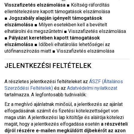
Visszafizetés elszámolása ■
Költség-ráfordítás
ellentételezésre kapott támogatások elszámolása
■ Jogszabály alapján igényelt támogatások
elszámolása ■
Milyen esetekben kell a bevételt
elhatárolni és megszűntetni
■
Visszafizetés elszámolása
■ Pályázat keretében kapott támogatások
elszámolása ■
Időbeli elhatárolás lehetőségei az
utófinanszírozás miatt
■
Visszafizetés elszámolása
JELENTKEZÉSI FELTÉTELEK
A részletes jelentkezési feltételeket a
z
ÁSZF (Általános
Szerződési Feltételek)
és az
Adatvédelmi nyilatkozat
tartalmazza. A legfontosabb tudnivalók:
Ez a meghívó ajánlatnak minősül, a jelentkezés az ajánlat
elfogadásának számít és fizetési kötelezettséget von
maga után. A jelentkezési lap kitöltője és aláírója kötelezi
magát, hogy a jelentkezés elfogadása esetén
a részvételi
díjról részére e-mailen megküldött díjbekérőt az azon