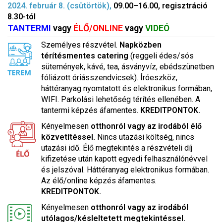
2024. február 8. (csütörtök),
09.00–16.00, regisztráció
8.30-tól
TANTERMI
vagy
ÉLŐ/ONLINE
vagy
VIDEÓ
Személyes részvétel.
Napközben
térítésmentes catering
(reggeli édes/sós
sütemények, kávé, tea, ásványvíz, ebédszünetben
fóliázott óriásszendvicsek). Íróeszköz,
háttéranyag nyomtatott és elektronikus formában,
WIFI. Parkolási lehetőség térítés ellenében. A
tantermi képzés áfamentes.
KREDITPONTOK.
Kényelmesen
otthonról vagy az irodából élő
közvetítéssel.
Nincs utazási költség, nincs
utazási idő. Élő megtekintés a részvételi díj
kifizetése után kapott egyedi felhasználónévvel
és jelszóval. Háttéranyag elektronikus formában.
Az élő/online képzés áfamentes.
KREDITPONTOK.
Kényelmesen
otthonról vagy az irodából
utólagos/késleltetett megtekintéssel.