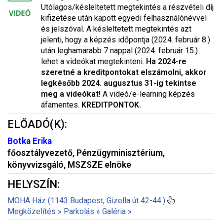
Utólagos/késleltetett megtekintés a részvételi díj
kifizetése után kapott egyedi felhasználónévvel
és jelszóval. A késleltetett megtekintés azt
jelenti, hogy a képzés időpontja (2024. február 8.)
után leghamarabb 7 nappal (2024. február 15.)
lehet a videókat megtekinteni.
Ha 2024-re
szeretné a kreditpontokat elszámolni, akkor
legkésőbb 2024. augusztus 31-ig tekintse
meg a videókat!
A videó/e-learning képzés
áfamentes.
KREDITPONTOK.
ELŐADÓ(K):
Botka Erika
főosztályvezető, Pénzügyminisztérium,
könyvvizsgáló, MSZSZE elnöke
HELYSZÍN:
MOHA Ház (1143 Budapest, Gizella út 42-44.)
Megközelítés »
Parkolás »
Galéria »