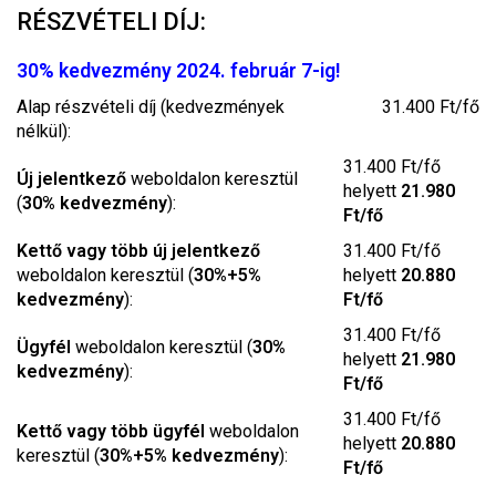
RÉSZVÉTELI DÍJ:
30% kedvezmény 2024. február 7-ig!
Alap részvételi díj (kedvezmények
31.400 Ft/fő
nélkül):
31.400 Ft/fő
Új jelentkező
weboldalon keresztül
helyett
21.980
(
30% kedvezmény
):
Ft/fő
Kettő vagy több új jelentkező
31.400 Ft/fő
weboldalon keresztül (
30%+5%
helyett
20.880
kedvezmény
):
Ft/fő
31.400 Ft/fő
Ügyfél
weboldalon keresztül (
30%
helyett
21.980
kedvezmény
):
Ft/fő
31.400 Ft/fő
Kettő vagy több ügyfél
weboldalon
helyett
20.880
keresztül (
30%+5% kedvezmény
):
Ft/fő