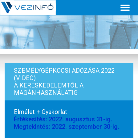
Toggl
naviga
SZEMÉLYGÉPKOCSI ADÓZÁSA 2022
(VIDEÓ)
A KERESKEDELEMTŐL A
MAGÁNHASZNÁLATIG
Elmélet + Gyakorlat
Értékesítés: 2022. augusztus 31-ig.
Megtekintés: 2022. szeptember 30-ig.