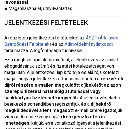
levonással
■
Magánhasználat, útnyilvántartás
JELENTKEZÉSI FELTÉTELEK
A részletes jelentkezési feltételeket a
z
ÁSZF (Általános
Szerződési Feltételek)
és az
Adatvédelmi nyilatkozat
tartalmazza. A legfontosabb tudnivalók:
Ez a meghívó ajánlatnak minősül, a jelentkezés az ajánlat
elfogadásának számít és fizetési kötelezettséget von
maga után. A jelentkezési lap kitöltője és aláírója kötelezi
magát, hogy a jelentkezés elfogadása esetén
a részvételi
díjról részére e-mailen megküldött díjbekérőt az azon
szereplő fizetési határidőig átutalással vagy
bankkártyás fizetéssel kiegyenlíti
. A jelentkezéseket a
beérkezés sorrendjében regisztráljuk és a
díjbekérő
megküldésével a lent megadott e-mail címre igazoljuk
vissza
. A rendezvény napján
készpénzfizetés is
lehetséges
, kérjük, erre vonatkozó igényét a jelentkezési