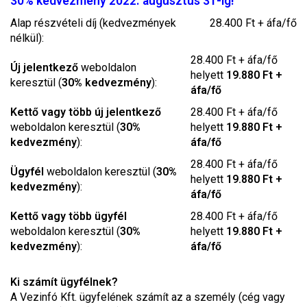
30% kedvezmény 2022. augusztus 31-ig!
Alap részvételi díj (kedvezmények
28.400 Ft + áfa/fő
nélkül):
28.400 Ft + áfa/fő
Új jelentkező
weboldalon
helyett
19.880 Ft +
keresztül (
30% kedvezmény
):
áfa/fő
Kettő vagy több új jelentkező
28.400 Ft + áfa/fő
weboldalon keresztül (
30%
helyett
19.880 Ft +
kedvezmény
):
áfa/fő
28.400 Ft + áfa/fő
Ügyfél
weboldalon keresztül (
30%
helyett
19.880 Ft +
kedvezmény
):
áfa/fő
Kettő vagy több ügyfél
28.400 Ft + áfa/fő
weboldalon keresztül (
30%
helyett
19.880 Ft +
kedvezmény
):
áfa/fő
Ki számít ügyfélnek?
A Vezinfó Kft. ügyfelének számít az a személy (cég vagy