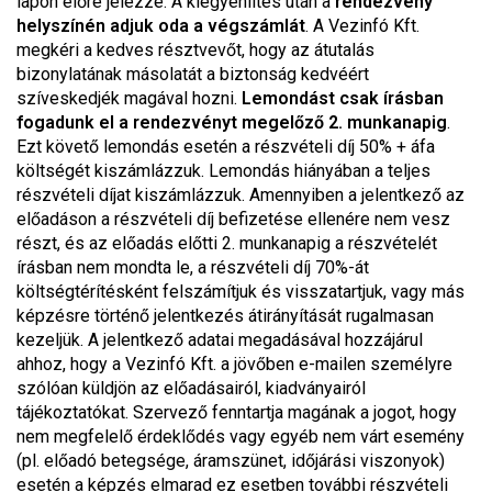
lapon előre jelezze. A kiegyenlítés után a
rendezvény
helyszínén adjuk oda a végszámlát
. A Vezinfó Kft.
megkéri a kedves résztvevőt, hogy az átutalás
bizonylatának másolatát a biztonság kedvéért
szíveskedjék magával hozni.
Lemondást csak írásban
fogadunk el a rendezvényt megelőző 2. munkanapig
.
Ezt követő lemondás esetén a részvételi díj 50% + áfa
költségét kiszámlázzuk. Lemondás hiányában a teljes
részvételi díjat kiszámlázzuk. Amennyiben a jelentkező az
előadáson a részvételi díj befizetése ellenére nem vesz
részt, és az előadás előtti 2. munkanapig a részvételét
írásban nem mondta le, a részvételi díj 70%-át
költségtérítésként felszámítjuk és visszatartjuk, vagy más
képzésre történő jelentkezés átirányítását rugalmasan
kezeljük. A jelentkező adatai megadásával hozzájárul
ahhoz, hogy a Vezinfó Kft. a jövőben e-mailen személyre
szólóan küldjön az előadásairól, kiadványairól
tájékoztatókat. Szervező fenntartja magának a jogot, hogy
nem megfelelő érdeklődés vagy egyéb nem várt esemény
(pl. előadó betegsége, áramszünet, időjárási viszonyok)
esetén a képzés elmarad ez esetben további részvételi