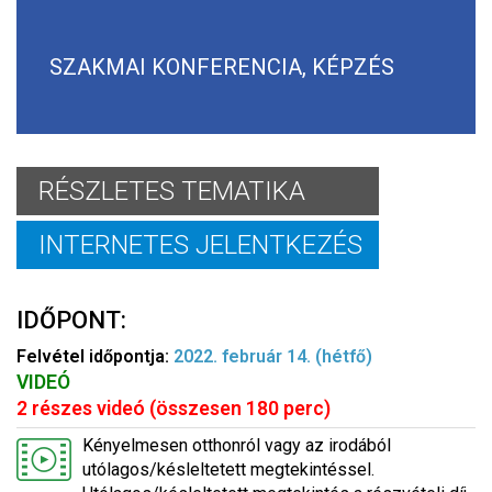
SZAKMAI KONFERENCIA, KÉPZÉS
RÉSZLETES TEMATIKA
INTERNETES JELENTKEZÉS
IDŐPONT:
Felvétel időpontja:
2022. február 14. (hétfő)
VIDEÓ
2 részes videó (összesen 180 perc)
Kényelmesen otthonról vagy az irodából
utólagos/késleltetett megtekintéssel.