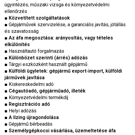
ügyintézés, műszaki vizsga és környezetvédelmi
ellenőrzés
■
Közvetített szolgáltatások
■
Gépjárművek szervizelése, a garanciális javítás, jótállás
és szavatosság
■
Az áfa megosztása: arányosítás, vagy tételes
elkülönítés
■ Használtautó forgalmazás
■ Különbözet szerinti (árrés) adózás
■
Tárgyi eszközként használt gépjármű
■ Külföldi ügyletek: gépjármű export-import, külföldi
járművek javítása
■
Kiskereskedelmi adó
■ Cégautóadó, gépjárműadó, illeték
■
Környezetvédelmi termékdíj
■ Regisztrációs adó
■
Helyi adózás
■ A lízing újragondolása
■
Gépjármű bérbeadás
■ Személygépkocsi vásárlása, üzemeltetése áfa