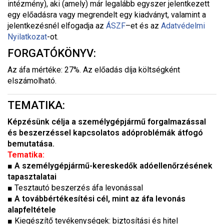
intézmény), aki (amely) már legalább egyszer jelentkezett
egy előadásra vagy megrendelt egy kiadványt, valamint a
jelentkezésnél elfogadja az
ÁSZF
–
et és az
Adatvédelmi
Nyilatkozat
-ot.
FORGATÓKÖNYV:
Az áfa mértéke: 27%. Az előadás díja költségként
elszámolható.
TEMATIKA:
Képzésünk célja a személygépjármű forgalmazással
és beszerzéssel kapcsolatos adóproblémák átfogó
bemutatása.
Tematika:
■
A személygépjármű-kereskedők adóellenőrzésének
tapasztalatai
■
Tesztautó beszerzés áfa levonással
■
A továbbértékesítési cél, mint az áfa levonás
alapfeltétele
■
Kiegészítő tevékenységek: biztosítási és hitel