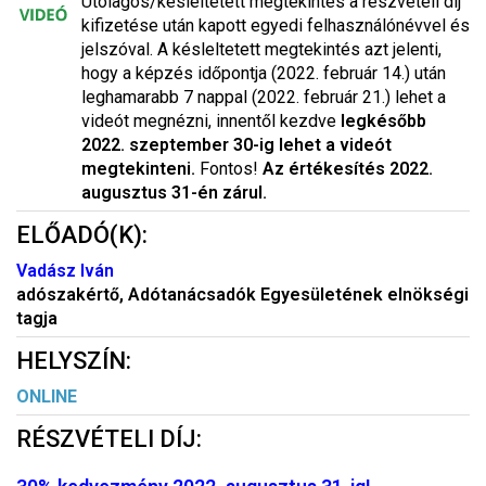
Utólagos/késleltetett megtekintés a részvételi díj
kifizetése után kapott egyedi felhasználónévvel és
jelszóval. A késleltetett megtekintés azt jelenti,
hogy a képzés időpontja (2022. február 14.) után
leghamarabb 7 nappal (2022. február 21.) lehet a
videót megnézni, innentől kezdve
legkésőbb
2022. szeptember 30-ig lehet a videót
megtekinteni.
Fontos!
Az értékesítés 2022.
augusztus 31-én zárul.
ELŐADÓ(K):
Vadász Iván
adószakértő, Adótanácsadók Egyesületének elnökségi
tagja
HELYSZÍN:
ONLINE
RÉSZVÉTELI DÍJ: