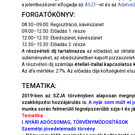
a jelentkezésnél elfogadja az
ÁSZF
–
et és az
Adatvéd
FORGATÓKÖNYV:
08.30–09.00: Regisztráció, kávészünet
09.00–12.00: Előadás 1. része
12.00–12.30: Ebédszünet, kávészünet
12.30–15.30: Előadás 2. része
A
részvételi díj tartalmazza
az előadást, az oktatá
süteményeket, az ebédszünetben kapott pizzaszeletek
A részvételi díj számlája
étellel-itallal kapcsolatos
Az áfa mértéke: 27%. Az előadás díja költségként els
TEMATIKA:
2019-ben az SZJA törvényben alaposan megnyirb
szakképzési hozzájárulás is.
A nyár sem múlt el j
munka során felmerülő legnépszerűbb szja-t és j
Tematika:
I. NYÁRI ADÓCSOMAG, TÖRVÉNYMÓDOSÍTÁSOK
Személyi jövedelemadó törvény