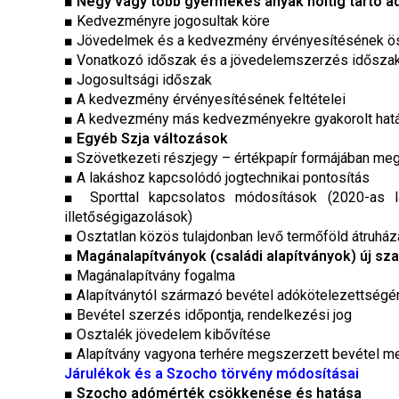
■
Négy vagy több gyermekes anyák holtig tartó
■ Kedvezményre jogosultak köre
■ Jövedelmek és a kedvezmény érvényesítésének ös
■ Vonatkozó időszak és a jövedelemszerzés idősza
■ Jogosultsági időszak
■ A kedvezmény érvényesítésének feltételei
■ A kedvezmény más kedvezményekre gyakorolt hatá
■
Egyéb Szja változások
■ Szövetkezeti részjegy – értékpapír formájában meg
■ A lakáshoz kapcsolódó jogtechnikai pontosítás
■ Sporttal kapcsolatos módosítások (2020-as la
illetőségigazolások)
■ Osztatlan közös tulajdonban levő termőföld átru
■
Magánalapítványok (családi alapítványok) új sza
■ Magánalapítvány fogalma
■ Alapítványtól származó bevétel adókötelezettségé
■ Bevétel szerzés időpontja, rendelkezési jog
■ Osztalék jövedelem kibővítése
■ Alapítvány vagyona terhére megszerzett bevétel 
Járulékok és a Szocho törvény módosításai
■
Szocho adómérték csökkenése és hatása