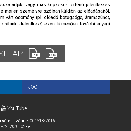
isszatartjuk, vagy más képzésre történő jelentkezés
n e-mailen személyre szólóan küldjön az előadásairól,
em várt esemény (pl. előadó betegsége, áramszünet,
tosítunk. Jelentkező ezen túlmenően további anyagi
I LAP
JOG
YouTube
a vételi szám:
E-001513/2016
m
E/2020/000238