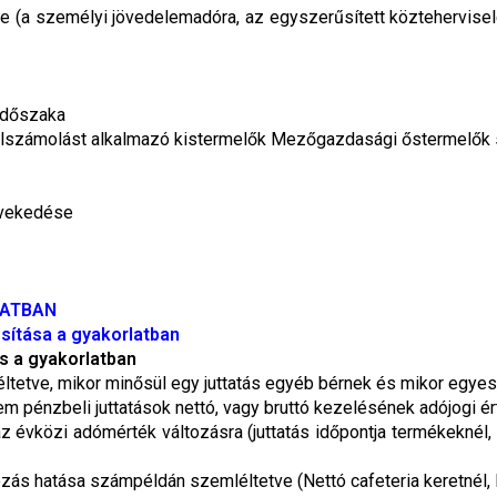
a személyi jövedelemadóra, az egyszerűsített közteherviselés
időszaka
égelszámolást alkalmazó kistermelők Mezőgazdasági őstermelők
övekedése
LATBAN
sítása a gyakorlatban
s a gyakorlatban
ltetve, mikor minősül egy juttatás egyéb bérnek és mikor egyes
nem pénzbeli juttatások nettó, vagy bruttó kezelésének adójogi 
z évközi adómérték változásra (juttatás időpontja termékeknél
zás hatása számpéldán szemléltetve (Nettó cafeteria keretnél, B