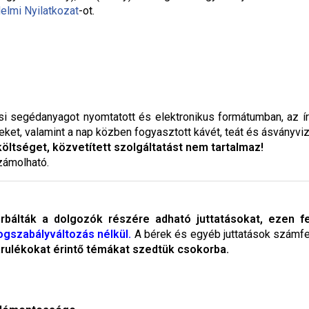
elmi Nyilatkozat
-ot.
si segédanyagot nyomtatott és elektronikus formátumban, az ír
et, valamint a nap közben fogyasztott kávét, teát és ásványviz
 költséget, közvetített szolgáltatást nem tartalmaz!
zámolható.
álták a dolgozók részére adható juttatásokat, ezen felü
ogszabályváltozás nélkül.
A bérek és egyéb juttatások számfe
árulékokat érintő témákat szedtük csokorba.