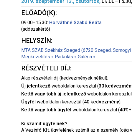
2019. szeptember 12., csütörtök
,
09.00–15.30, 
ELŐADÓ(K):
09.00–15.30:
Horváthné Szabó Beáta
(adószakértő)
HELYSZÍN:
MTA SZAB Székház Szeged (6720 Szeged, Somogyi u
Megközelítés »
Parkolás »
Galéria »
RÉSZVÉTELI DÍJ:
Alap részvételi díj (kedvezmények nélkül):
Új jelentkező
weboldalon keresztül (
30 kedvezmén
Kettő vagy több új jelentkező
weboldalon keresztül
Ügyfél
weboldalon keresztül (
40 kedvezmény
):
Kettő vagy több ügyfél
weboldalon keresztül (
40%+
Ki számít ügyfélnek?
A Vezinfó Kft. ügyfelének számít az a személy (cég v