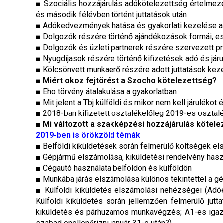
■ Szociális hozzájárulás adókötelezettség értelmez
és második félévben történt juttatások után
■ Adókedvezmények hatása és gyakorlati kezelése a d
■ Dolgozók részére történő ajándékozások formái, 
■ Dolgozók és üzleti partnerek részére szervezett 
■ Nyugdíjasok részére történő kifizetések adó és j
■ Kölcsönvett munkaerő részére adott juttatások kez
■
Miért okoz fejtörést a Szocho kötelezettség?
■ Eho törvény átalakulása a gyakorlatban
■ Mit jelent a Tbj külföldi és mikor nem kell járulékot 
■ 2018-ban kifizetett osztalékelőleg 2019-es osztalék
■
Mi változott a szakképzési hozzájárulás kötel
2019-ben is örökzöld témák
■ Belföldi kiküldetések során felmerülő költségek els
■ Gépjármű elszámolása, kiküldetési rendelvény hasz
■ Cégautó használata belföldön és külföldön
■ Munkába járás elszámolása különös tekintettel a gé
■ Külföldi kiküldetés elszámolási nehézségei (Adóel
Külföldi kiküldetés során jellemzően felmerülő ju
kiküldetés és párhuzamos munkavégzés; A1-es igazolá
szabad önellenőrizni január 31-e után?)