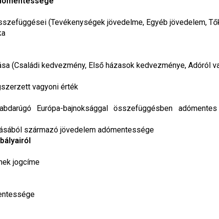
 adómentessége
szefüggései (Tevékenységek jövedelme, Egyéb jövedelem, Tő
ka
sa (Családi kedvezmény, Első házasok kedvezménye, Adóról va
szerzett vagyoni érték
bdarúgó Európa-bajnoksággal összefüggésben adómentes j
házásából származó jövedelem adómentessége
bályairól
nek jogcíme
mentessége