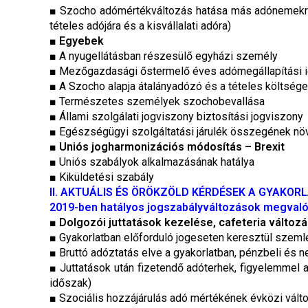
■ Szocho adómértékváltozás hatása más adónemekre (
tételes adójára és a kisvállalati adóra)
■
Egyebek
■ A nyugellátásban részesülő egyházi személy
■ Mezőgazdasági őstermelő éves adómegállapítási 
■ A Szocho alapja átalányadózó és a tételes költs
■ Természetes személyek szochobevallása
■ Állami szolgálati jogviszony biztosítási jogviszony
■ Egészségügyi szolgáltatási járulék összegének n
■
Uniós jogharmonizációs módosítás – Brexit
■ Uniós szabályok alkalmazásának hatálya
■ Kiküldetési szabály
II. AKTUÁLIS ÉS ÖRÖKZÖLD KÉRDÉSEK A GYAKOR
2019-ben hatályos jogszabályváltozások megvaló
■
Dolgozói juttatások kezelése, cafeteria változá
■ Gyakorlatban előforduló jogeseten keresztül szemlé
■ Bruttó adóztatás elve a gyakorlatban, pénzbeli és 
■ Juttatások után fizetendő adóterhek, figyelemmel a
időszak)
■ Szociális hozzájárulás adó mértékének évközi válto