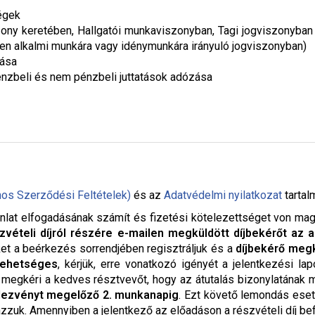
égek
zony keretében, Hallgatói munkaviszonyban, Tagi jogviszonyba
ben alkalmi munkára vagy idénymunkára irányuló jogviszonyban)
zása
énzbeli és nem pénzbeli juttatások adózása
nos Szerződési Feltételek)
és az
Adatvédelmi nyilatkozat
tartal
nlat elfogadásának számít és fizetési kötelezettséget von maga u
zvételi díjról részére e-mailen megküldött díjbekérőt az a
ket a beérkezés sorrendjében regisztráljuk és a
díjbekérő megk
lehetséges
, kérjük, erre vonatkozó igényét a jelentkezési la
. megkéri a kedves résztvevőt, hogy az átutalás bizonylatának
dezvényt megelőző 2. munkanapig
. Ezt követő lemondás eset
ázzuk. Amennyiben a jelentkező az előadáson a részvételi díj bef