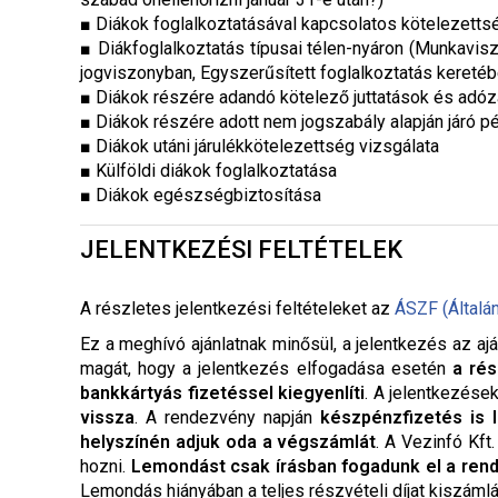
■ Diákok foglalkoztatásával kapcsolatos kötelezetts
■ Diákfoglalkoztatás típusai télen-nyáron (Munkavis
jogviszonyban, Egyszerűsített foglalkoztatás kereté
■ Diákok részére adandó kötelező juttatások és adó
■ Diákok részére adott nem jogszabály alapján járó p
■ Diákok utáni járulékkötelezettség vizsgálata
■ Külföldi diákok foglalkoztatása
■ Diákok egészségbiztosítása
JELENTKEZÉSI FELTÉTELEK
A részletes jelentkezési feltételeket a
z
ÁSZF (Általá
Ez a meghívó ajánlatnak minősül, a jelentkezés az ajá
magát, hogy a jelentkezés elfogadása esetén
a rés
bankkártyás fizetéssel kiegyenlíti
. A jelentkezése
vissza
. A rendezvény napján
készpénzfizetés is 
helyszínén adjuk oda a végszámlát
. A Vezinfó Kft
hozni.
Lemondást csak írásban fogadunk el a ren
Lemondás hiányában a teljes részvételi díjat kiszáml