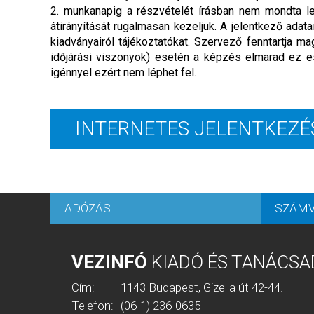
2. munkanapig a részvételét írásban nem mondta le,
átirányítását rugalmasan kezeljük. A jelentkező adat
kiadványairól tájékoztatókat. Szervező fenntartja
időjárási viszonyok) esetén a képzés elmarad ez e
igénnyel ezért nem léphet fel.
INTERNETES JELENTKEZÉ
ADÓZÁS
SZÁMV
VEZINFÓ
KIADÓ ÉS TANÁCSA
Cím:
1143 Budapest, Gizella út 42-44.
Telefon:
(06-1) 236-0635