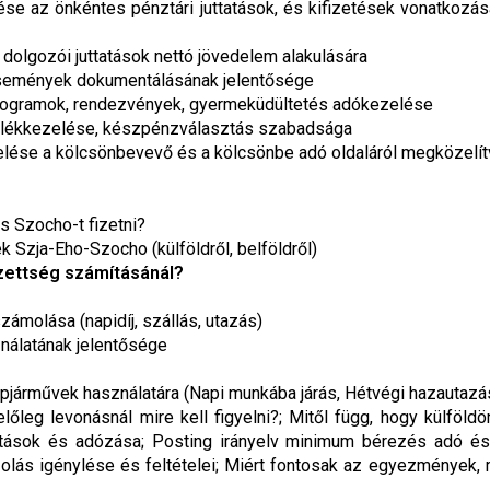
ése az önkéntes pénztári juttatások, és kifizetések vonatkozá
olgozói juttatások nettó jövedelem alakulására
események dokumentálásának jelentősége
programok, rendezvények, gyermeküdültetés adókezelése
árulékkezelése, készpénzválasztás szabadsága
elése a kölcsönbevevő és a kölcsönbe adó oldaláról megközelí
és Szocho-t fizetni?
 Szja-Eho-Szocho (külföldről, belföldről)
ezettség számításánál?
zámolása (napidíj, szállás, utazás)
nálatának jelentősége
pjárművek használatára (Napi munkába járás, Hétvégi hazautazás
őleg levonásnál mire kell figyelni?; Mitől függ, hogy külföld
ttatások és adózása; Posting irányelv minimum bérezés adó és
s igénylése és feltételei; Miért fontosak az egyezmények, mit