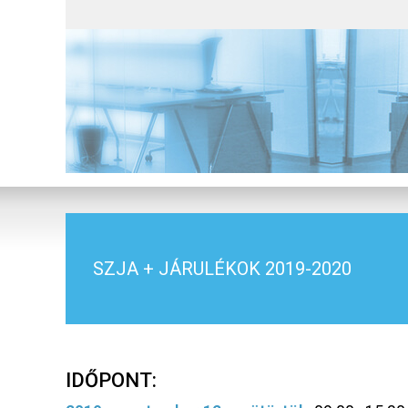
SZJA + JÁRULÉKOK 2019-2020
IDŐPONT: