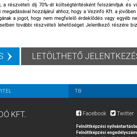
 a részvételi díj 70%-át költségtérítésként felszámítjuk és v
ai megadásával hozzájárul ahhoz, hogy a Vezinfó Kft. a jövőbe
 magának a jogot, hogy nem megfelelő érdeklődés vagy egyéb n
setben további részvételi lehetőséget Jelentkező részére biz
S
LETÖLTHETŐ JELENTKEZÉS
ITEL
TB
DÓ KFT.
Facebook
Twitter
Felnőttképzési nyilvántartásb
Felnőttképzési engedélyszá