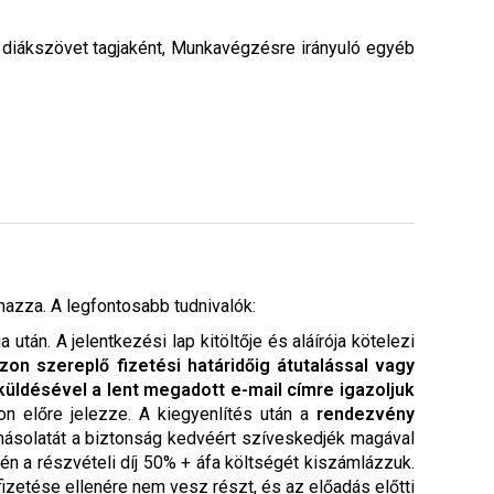
n diákszövet tagjaként, Munkavégzésre irányuló egyéb
mazza. A legfontosabb tudnivalók:
tán. A jelentkezési lap kitöltője és aláírója kötelezi
zon szereplő fizetési határidőig átutalással vagy
üldésével a lent megadott e-mail címre igazoljuk
pon előre jelezze. A kiegyenlítés után a
rendezvény
 másolatát a biztonság kedvéért szíveskedjék magával
én a részvételi díj 50% + áfa költségét kiszámlázzuk.
izetése ellenére nem vesz részt, és az előadás előtti