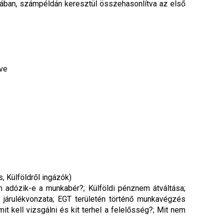
sában, számpéldán keresztül összehasonlítva az első
tve
, Külföldről ingázók)
ön adózik-e a munkabér?; Külföldi pénznem átváltása;
 járulékvonzata; EGT területén történő munkavégzés
 kell vizsgálni és kit terhel a felelősség?; Mit nem