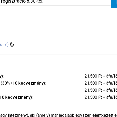
regisztráció 8.30-tól.
. 7.)
y
):
21.500 Ft + áfa/f
 (
30%+10 kedvezmény
):
21.500 Ft + áfa/f
21.500 Ft + áfa/f
10 kedvezmény
):
21.500 Ft + áfa/f
agy intézmény), aki (amely) már legalább egyszer jelentkezett 