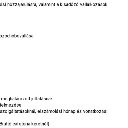
i hozzájárulásra, valamint a kisadózó vállalkozások
 szochobevallása
 meghatározott juttatásnak
értelmezése
, szolgáltatásoknál, elszámolási hónap és vonatkozási
ruttó cafeteria keretnél)