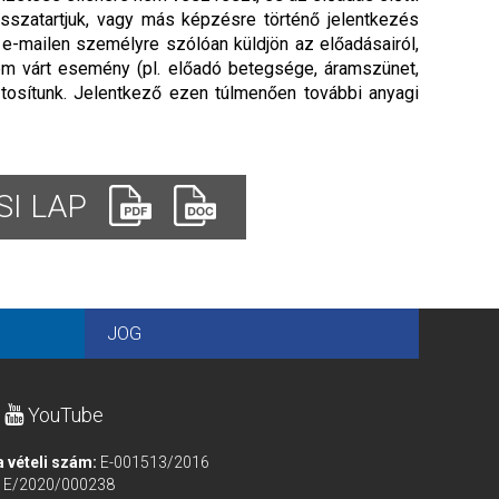
isszatartjuk, vagy más képzésre történő jelentkezés
n e-mailen személyre szólóan küldjön az előadásairól,
em várt esemény (pl. előadó betegsége, áramszünet,
tosítunk. Jelentkező ezen túlmenően további anyagi
I LAP
JOG
YouTube
a vételi szám:
E-001513/2016
m
E/2020/000238