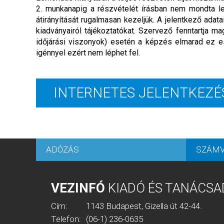
2. munkanapig a részvételét írásban nem mondta le,
átirányítását rugalmasan kezeljük. A jelentkező adat
kiadványairól tájékoztatókat. Szervező fenntartja
időjárási viszonyok) esetén a képzés elmarad ez e
igénnyel ezért nem léphet fel.
INTERNETES JELENTKEZÉ
ADÓZÁS
SZÁMV
VEZINFÓ
KIADÓ ÉS TANÁCSA
Cím:
1143 Budapest, Gizella út 42-44.
Telefon:
(06-1) 236-0635