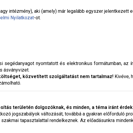
agy intézmény), aki (amely) már legalább egyszer jelentkezett 
elmi Nyilatkozat
-ot.
si segédanyagot nyomtatott és elektronikus formátumban, az ír
s ásványvizet.
 költséget, közvetített szolgáltatást nem tartalmaz!
Kivéve, h
zámolható.
ítás területén dolgozóknak, és minden, a téma iránt érdek
natkozó jogszabályok változását, továbbá a gyakran előforduló p
 szakmai tapasztalattal rendelkeznek. Az előadásunkra mindenki