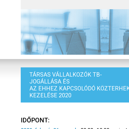
TÁRSAS VÁLLALKOZÓK TB-
JOGÁLLÁSA ÉS
AZ EHHEZ KAPCSOLÓDÓ KÖZTERHE
KEZELÉSE 2020
IDŐPONT: