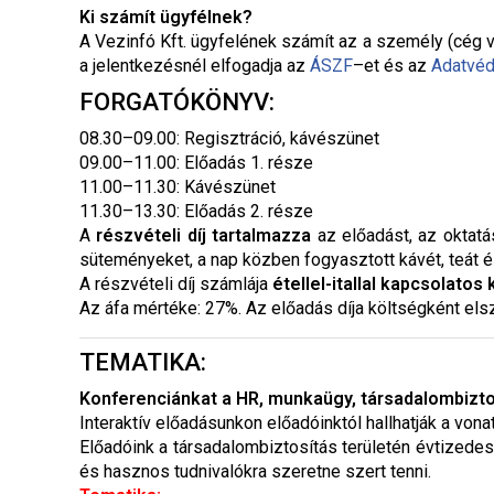
Ki számít ügyfélnek?
A Vezinfó Kft. ügyfelének számít az a személy (cég v
a jelentkezésnél elfogadja az
ÁSZF
–
et és az
Adatvéd
FORGATÓKÖNYV:
08.30–09.00: Regisztráció, kávészünet
09.00–11.00: Előadás 1. része
11.00–11.30: Kávészünet
11.30–13.30: Előadás 2. része
A
részvételi díj tartalmazza
az előadást, az oktatá
süteményeket, a nap közben fogyasztott kávét, teát é
A részvételi díj számlája
étellel-itallal kapcsolatos
Az áfa mértéke: 27%. Az előadás díja költségként els
TEMATIKA:
Konferenciánkat a HR, munkaügy, társadalombiztos
Interaktív előadásunkon előadóinktól hallhatják a vo
Előadóink a társadalombiztosítás területén évtizedes
és hasznos tudnivalókra szeretne szert tenni.