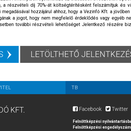
 a részvételi díj 70%-át költségtérítésként felszámítjuk és v
ai megadásával hozzájárul ahhoz, hogy a Vezinfó Kft. a jövőbe
 magának a jogot, hogy nem megfelelő érdeklődés vagy egyéb n
setben további részvételi lehetőséget Jelentkező részére biz
S
LETÖLTHETŐ JELENTKEZÉS
ITEL
TB
DÓ KFT.
Facebook
Twitter
Felnőttképzési nyilvántartásb
Felnőttképzési engedélyszá