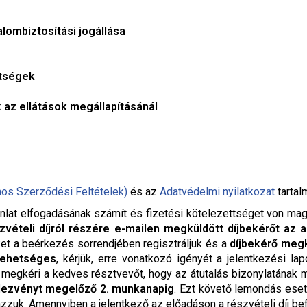
lombiztosítási jogállása
ttségek
az ellátások megállapításánál
nos Szerződési Feltételek)
és az
Adatvédelmi nyilatkozat
tartal
nlat elfogadásának számít és fizetési kötelezettséget von maga u
zvételi díjról részére e-mailen megküldött díjbekérőt az a
ket a beérkezés sorrendjében regisztráljuk és a
díjbekérő megk
lehetséges
, kérjük, erre vonatkozó igényét a jelentkezési la
. megkéri a kedves résztvevőt, hogy az átutalás bizonylatának
dezvényt megelőző 2. munkanapig
. Ezt követő lemondás eset
ázzuk. Amennyiben a jelentkező az előadáson a részvételi díj bef