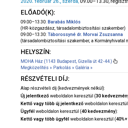
2020. február 26., szerda
,
09.00–13.30, regisztr
ELŐADÓ(K):
09.00–13.30:
Barabás Miklós
(HR-közgazdász, társadalombiztosítási szakember)
09.00–13.30:
Táborossyné dr. Morvai Zsuzsanna
(társadalombiztosítási szakember, a Kormányhivatal 
HELYSZÍN:
MOHA Ház (1143 Budapest, Gizella út 42-44.)
Megközelítés »
Parkolás »
Galéria »
RÉSZVÉTELI DÍJ:
Alap részvételi díj (kedvezmények nélkül):
Új jelentkező
weboldalon keresztül (
30 kedvezmén
Kettő vagy több új jelentkező
weboldalon keresztül
Ügyfél
weboldalon keresztül (
40 kedvezmény
):
Kettő vagy több ügyfél
weboldalon keresztül (
40%+