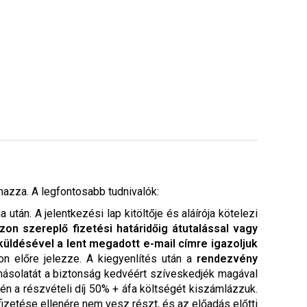
mazza. A legfontosabb tudnivalók:
tán. A jelentkezési lap kitöltője és aláírója kötelezi
zon szereplő fizetési határidőig átutalással vagy
üldésével a lent megadott e-mail címre igazoljuk
pon előre jelezze. A kiegyenlítés után a
rendezvény
 másolatát a biztonság kedvéért szíveskedjék magával
én a részvételi díj 50% + áfa költségét kiszámlázzuk.
izetése ellenére nem vesz részt, és az előadás előtti