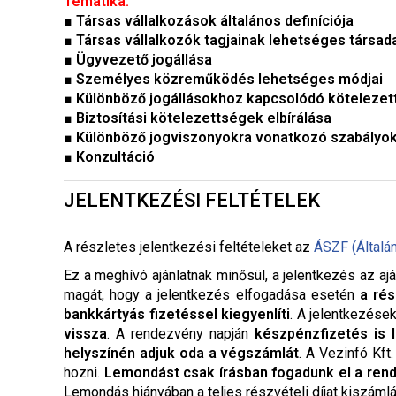
Tematika:
■
Társas vállalkozások általános definíciója
■
Társas vállalkozók tagjainak lehetséges társada
■
Ügyvezető jogállása
■
Személyes közreműködés lehetséges módjai
■
Különböző jogállásokhoz kapcsolódó köteleze
■
Biztosítási kötelezettségek elbírálása
■
Különböző jogviszonyokra vonatkozó szabályok 
■
Konzultáció
JELENTKEZÉSI FELTÉTELEK
A részletes jelentkezési feltételeket a
z
ÁSZF (Általá
Ez a meghívó ajánlatnak minősül, a jelentkezés az ajá
magát, hogy a jelentkezés elfogadása esetén
a rés
bankkártyás fizetéssel kiegyenlíti
. A jelentkezése
vissza
. A rendezvény napján
készpénzfizetés is 
helyszínén adjuk oda a végszámlát
. A Vezinfó Kft
hozni.
Lemondást csak írásban fogadunk el a ren
Lemondás hiányában a teljes részvételi díjat kiszáml