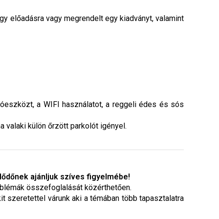
egy előadásra vagy megrendelt egy kiadványt, valamint
óeszközt, a WIFI használatot, a reggeli édes és sós
a valaki külön őrzött parkolót igényel.
lődőnek ajánljuk szíves figyelmébe!
roblémák összefoglalását közérthetően.
t szeretettel várunk aki a témában több tapasztalatra