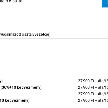
áció 8.30-tól.
nyugalmazott osztályvezetője)
y
):
27.900 Ft + áfa/f
 (
30%+10 kedvezmény
):
27.900 Ft + áfa/f
27.900 Ft + áfa/f
10 kedvezmény
):
27.900 Ft + áfa/f