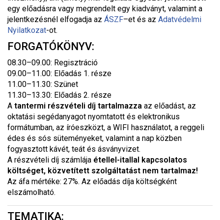
egy előadásra vagy megrendelt egy kiadványt, valamint a
jelentkezésnél elfogadja az
ÁSZF
–
et és az
Adatvédelmi
Nyilatkozat
-ot.
FORGATÓKÖNYV:
08.30–09.00: Regisztráció
09.00–11.00: Előadás 1. része
11.00–11.30: Szünet
11.30–13.30: Előadás 2. része
A
tantermi
részvételi díj tartalmazza
az előadást, az
oktatási segédanyagot nyomtatott és elektronikus
formátumban, az íróeszközt, a WIFI használatot, a reggeli
édes és sós süteményeket, valamint a nap közben
fogyasztott kávét, teát és ásványvizet.
A részvételi díj számlája
étellel-itallal kapcsolatos
költséget, közvetített szolgáltatást nem tartalmaz!
Az áfa mértéke: 27%. Az előadás díja költségként
elszámolható.
TEMATIKA: