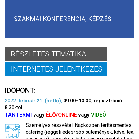
SZAKMAI KONFERENCIA, KÉPZÉS
RÉSZLETES TEMATIKA
INTERNETES JELENTKEZÉS
IDŐPONT:
2022. február 21. (hétfő),
09.00–13.30, regisztráció
8.30-tól
TANTERMI
vagy
ÉLŐ/ONLINE
vagy
VIDEÓ
Személyes részvétel. Napközben térítésmentes
catering (reggeli édes/sós sütemények, kávé, tea,
ásványvíz). Íróeszköz, háttéranyag nyomtatott és