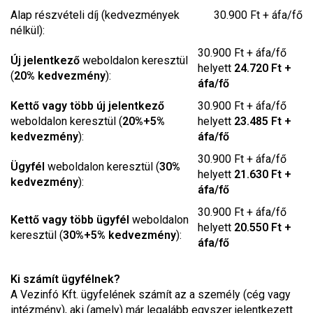
Alap részvételi díj (kedvezmények
30.900 Ft + áfa/fő
nélkül):
30.900 Ft + áfa/fő
Új jelentkező
weboldalon keresztül
helyett
24.720 Ft +
(
20% kedvezmény
):
áfa/fő
Kettő vagy több új jelentkező
30.900 Ft + áfa/fő
weboldalon keresztül (
20%+5%
helyett
23.485 Ft +
kedvezmény
):
áfa/fő
30.900 Ft + áfa/fő
Ügyfél
weboldalon keresztül (
30%
helyett
21.630 Ft +
kedvezmény
):
áfa/fő
30.900 Ft + áfa/fő
Kettő vagy több ügyfél
weboldalon
helyett
20.550 Ft +
keresztül (
30%+5% kedvezmény
):
áfa/fő
Ki számít ügyfélnek?
A Vezinfó Kft. ügyfelének számít az a személy (cég vagy
intézmény), aki (amely) már legalább egyszer jelentkezett