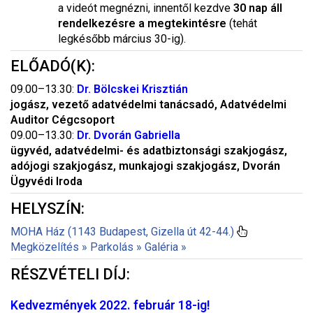
a videót megnézni, innentől kezdve
30 nap áll
rendelkezésre a megtekintésre
(tehát
legkésőbb március 30-ig).
ELŐADÓ(K):
09.00–13.30:
Dr. Bölcskei Krisztián
jogász, vezető adatvédelmi tanácsadó, Adatvédelmi
Auditor Cégcsoport
09.00–13.30:
Dr. Dvorán Gabriella
ügyvéd, adatvédelmi- és adatbiztonsági szakjogász,
adójogi szakjogász, munkajogi szakjogász, Dvorán
Ügyvédi Iroda
HELYSZÍN:
MOHA Ház (1143 Budapest, Gizella út 42-44.)
Megközelítés »
Parkolás »
Galéria »
RÉSZVÉTELI DÍJ:
Kedvezmények 2022. február 18-ig!