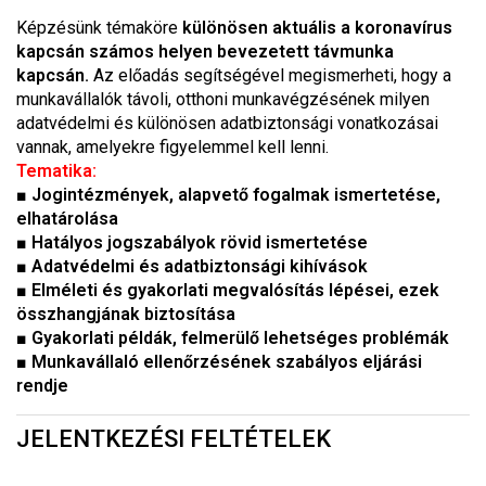
Képzésünk témaköre
különösen aktuális a koronavírus
kapcsán számos helyen bevezetett távmunka
kapcsán.
Az előadás segítségével megismerheti, hogy a
munkavállalók távoli, otthoni munkavégzésének milyen
adatvédelmi és különösen adatbiztonsági vonatkozásai
vannak, amelyekre figyelemmel kell lenni.
Tematika:
■ Jogintézmények, alapvető fogalmak ismertetése,
elhatárolása
■ Hatályos jogszabályok rövid ismertetése
■ Adatvédelmi és adatbiztonsági kihívások
■ Elméleti és gyakorlati megvalósítás lépései, ezek
összhangjának biztosítása
■ Gyakorlati példák, felmerülő lehetséges problémák
■ Munkavállaló ellenőrzésének szabályos eljárási
rendje
JELENTKEZÉSI FELTÉTELEK