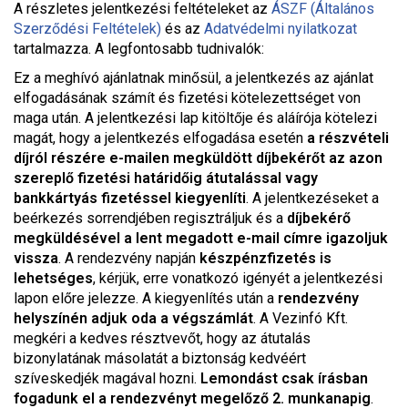
A részletes jelentkezési feltételeket a
z
ÁSZF (Általános
Szerződési Feltételek)
és az
Adatvédelmi nyilatkozat
tartalmazza. A legfontosabb tudnivalók:
Ez a meghívó ajánlatnak minősül, a jelentkezés az ajánlat
elfogadásának számít és fizetési kötelezettséget von
maga után. A jelentkezési lap kitöltője és aláírója kötelezi
magát, hogy a jelentkezés elfogadása esetén
a részvételi
díjról részére e-mailen megküldött díjbekérőt az azon
szereplő fizetési határidőig átutalással vagy
bankkártyás fizetéssel kiegyenlíti
. A jelentkezéseket a
beérkezés sorrendjében regisztráljuk és a
díjbekérő
megküldésével a lent megadott e-mail címre igazoljuk
vissza
. A rendezvény napján
készpénzfizetés is
lehetséges
, kérjük, erre vonatkozó igényét a jelentkezési
lapon előre jelezze. A kiegyenlítés után a
rendezvény
helyszínén adjuk oda a végszámlát
. A Vezinfó Kft.
megkéri a kedves résztvevőt, hogy az átutalás
bizonylatának másolatát a biztonság kedvéért
szíveskedjék magával hozni.
Lemondást csak írásban
fogadunk el a rendezvényt megelőző 2. munkanapig
.