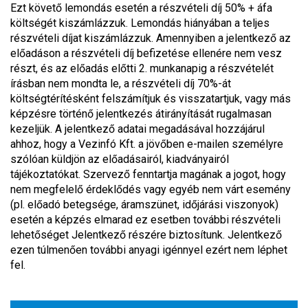
Ezt követő lemondás esetén a részvételi díj 50% + áfa
költségét kiszámlázzuk. Lemondás hiányában a teljes
részvételi díjat kiszámlázzuk. Amennyiben a jelentkező az
előadáson a részvételi díj befizetése ellenére nem vesz
részt, és az előadás előtti 2. munkanapig a részvételét
írásban nem mondta le, a részvételi díj 70%-át
költségtérítésként felszámítjuk és visszatartjuk, vagy más
képzésre történő jelentkezés átirányítását rugalmasan
kezeljük. A jelentkező adatai megadásával hozzájárul
ahhoz, hogy a Vezinfó Kft. a jövőben e-mailen személyre
szólóan küldjön az előadásairól, kiadványairól
tájékoztatókat. Szervező fenntartja magának a jogot, hogy
nem megfelelő érdeklődés vagy egyéb nem várt esemény
(pl. előadó betegsége, áramszünet, időjárási viszonyok)
esetén a képzés elmarad ez esetben további részvételi
lehetőséget Jelentkező részére biztosítunk. Jelentkező
ezen túlmenően további anyagi igénnyel ezért nem léphet
fel.