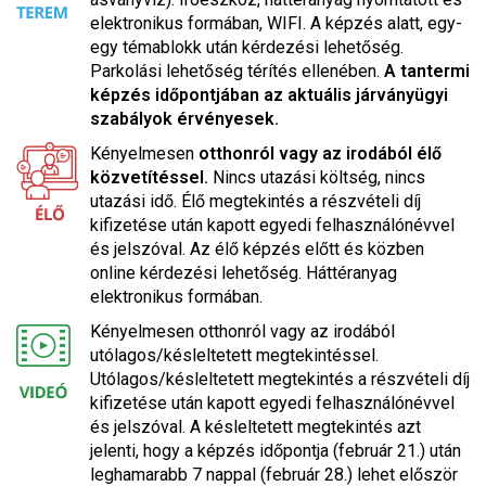
elektronikus formában, WIFI. A képzés alatt, egy-
egy témablokk után kérdezési lehetőség.
Parkolási lehetőség térítés ellenében.
A tantermi
képzés időpontjában az aktuális járványügyi
szabályok érvényesek.
Kényelmesen
otthonról vagy az irodából élő
közvetítéssel.
Nincs utazási költség, nincs
utazási idő. Élő megtekintés a részvételi díj
kifizetése után kapott egyedi felhasználónévvel
és jelszóval. Az élő képzés előtt és közben
online kérdezési lehetőség. Háttéranyag
elektronikus formában.
Kényelmesen otthonról vagy az irodából
utólagos/késleltetett megtekintéssel.
Utólagos/késleltetett megtekintés a részvételi díj
kifizetése után kapott egyedi felhasználónévvel
és jelszóval. A késleltetett megtekintés azt
jelenti, hogy a képzés időpontja (február 21.) után
leghamarabb 7 nappal (február 28.) lehet először