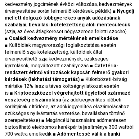
kedvezmény jogcímének évközi változása, kedvezmények
érvényesítése során felmerülő kérdések, példák) ■
Nyugdíj
mellett dolgozó többgyerekes anyák adózásának
szabályai, bevallási kötelezettség alóli mentesülésük
(szja, az éves átlagkereset négyszerese feletti szocho)
■
Családi kedvezmény mértékének emelkedése
■ Külföldiek magyarországi foglalkoztatása esetén
felmerülő szja-kötelezettség, külföldiek által
érvényesíthető szja kedvezmények, szükséges
igazolások, megváltozott szabályozás ■
Cafetéria-
rendszert érintő változások kapcsán felmerő gyakori
kérdések (lakhatási támogatás)
■ Különbözeti-bírság
mértéke 12% lesz a téves költségnyilatkozat esetén
is ■
Kriptoeszközzel végrehajtott ügyletből származó
veszteség elszámolása
(az adókiegyenlítés időbeli
korlátjának eltörlése, az adókiegyenlítés elszámolásához
szükséges nyilvántartás vezetése, bevallásban történő
szerepeltetése) ■ Magáncélú használatra adómentesen
biztosítható elektromos kerékpár teljesítménye 300 wattról
700 wattra emelkedik ■
Adómentessé válik a banki