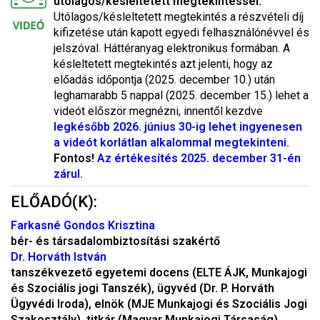
utólagos/késleltetett megtekintéssel.
Utólagos/késleltetett megtekintés a részvételi díj
kifizetése után kapott egyedi felhasználónévvel és
jelszóval. Háttéranyag elektronikus formában. A
késleltetett megtekintés azt jelenti, hogy az
előadás időpontja (2025. december 10.) után
leghamarabb 5 nappal (2025. december 15.) lehet a
videót először megnézni, innentől kezdve
legkésőbb 2026. június 30-ig lehet ingyenesen
a videót korlátlan alkalommal megtekinteni.
Fontos!
Az értékesítés 2025. december 31-én
zárul.
ELŐADÓ(K):
Farkasné Gondos Krisztina
bér- és társadalombiztosítási szakértő
Dr. Horváth István
tanszékvezető egyetemi docens (ELTE ÁJK, Munkajogi
és Szociális jogi Tanszék), ügyvéd (Dr. P. Horváth
Ügyvédi Iroda), elnök (MJE Munkajogi és Szociális Jogi
Szakosztály), titkár (Magyar Munkajogi Társaság)