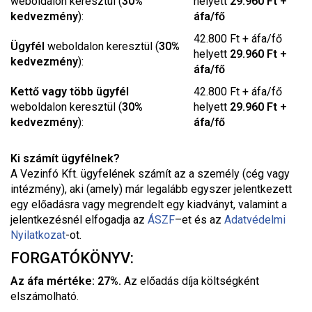
weboldalon keresztül (
30%
helyett
29.960 Ft +
kedvezmény
):
áfa/fő
42.800 Ft + áfa/fő
Ügyfél
weboldalon keresztül (
30%
helyett
29.960 Ft +
kedvezmény
):
áfa/fő
Kettő vagy több ügyfél
42.800 Ft + áfa/fő
weboldalon keresztül (
30%
helyett
29.960 Ft +
kedvezmény
):
áfa/fő
Ki számít ügyfélnek?
A Vezinfó Kft. ügyfelének számít az a személy (cég vagy
intézmény), aki (amely) már legalább egyszer jelentkezett
egy előadásra vagy megrendelt egy kiadványt, valamint a
jelentkezésnél elfogadja az
ÁSZF
–
et és az
Adatvédelmi
Nyilatkozat
-ot.
FORGATÓKÖNYV:
Az áfa mértéke: 27%.
Az előadás díja költségként
elszámolható.