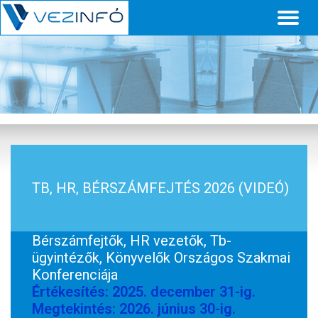
Toggl
naviga
TB, HR, BÉRSZÁMFEJTÉS 2026 (VIDEÓ)
Bérszámfejtők, HR vezetők, Tb-
ügyintézők, Könyvelők Országos Szakmai
Konferenciája
Értékesítés: 2025. december 31-ig.
Megtekintés: 2026. június 30-ig.