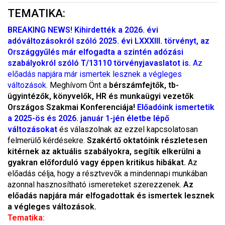
TEMATIKA:
BREAKING NEWS! Kihirdették a 2026. évi
adóváltozásokról szóló 2025. évi LXXXIII. törvényt, az
Országgyűlés már elfogadta a szintén adózási
szabályokról szóló T/13110 törvényjavaslatot is.
Az
előadás napjára már ismertek lesznek a végleges
változások.
Meghívom Önt a
bérszámfejtők, tb-
ügyintézők, könyvelők, HR és munkaügyi vezetők
Országos Szakmai Konferenciája!
Előadóink ismertetik
a 2025-ös és 2026. január 1-jén életbe lépő
változásokat
és válaszolnak az ezzel kapcsolatosan
felmerülő kérdésekre.
Szakértő oktatóink részletesen
kitérnek az aktuális szabályokra, segítik elkerülni a
gyakran előforduló vagy éppen kritikus hibákat.
Az
előadás célja, hogy a résztvevők a mindennapi munkában
azonnal hasznosítható ismereteket szerezzenek.
Az
előadás napjára már elfogadottak és ismertek lesznek
a végleges változások.
Tematika
: