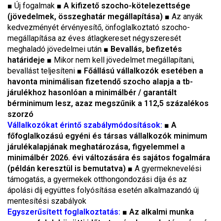
■ Új fogalmak ■
A kifizető szocho-kötelezettsége
(jövedelmek, összeghatár megállapítása)
■ Az anyák
kedvezményét érvényesítő, önfoglalkoztató szocho-
megállapítása az éves átlagkereset négyszeresét
meghaladó jövedelmei után ■
Bevallás, befizetés
határideje
■ Mikor nem kell jövedelmet megállapítani,
bevallást teljesíteni ■
Főállású vállalkozók esetében a
havonta minimálisan fizetendő szocho alapja a tb-
járulékhoz hasonlóan a minimálbér / garantált
bérminimum lesz, azaz megszűnik a 112,5 százalékos
szorzó
Vállalkozókat érintő szabálymódosítások:
■
A
főfoglalkozású egyéni és társas vállalkozók minimum
járulékalapjának meghatározása, figyelemmel a
minimálbér 2026. évi változására és sajátos fogalmára
(példán keresztül is bemutatva)
■ A gyermeknevelési
támogatás, a gyermekek otthongondozási díja és az
ápolási díj együttes folyósítása esetén alkalmazandó új
mentesítési szabályok
Egyszerűsített foglalkoztatás:
■
Az alkalmi munka