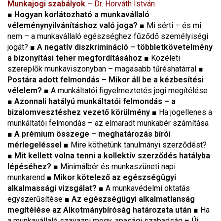
Munkajogi szabályok
– Dr. Horváth István
■
Hogyan korlátozható a munkavállaló
véleménynyilvánításhoz való joga?
■ Mi sérti – és mi
nem – a munkavállaló egészséghez fűződő személyiségi
jogát?
■
A negatív diszkrimináció – többletkövetelmény
a bizonyítási teher megfordításához
■ Közéleti
szereplők munkaviszonyban – magasabb tűréshatárral
■
Postára adott felmondás – Mikor áll be a kézbesítési
vélelem?
■ A munkáltatói figyelmeztetés jogi megítélése
■
Azonnali hatályú munkáltatói felmondás – a
bizalomvesztéshez vezető körülmény
■ Ha jogellenes a
munkáltatói felmondás – az elmaradt munkabér számítása
■
A prémium összege – meghatározás bírói
mérlegeléssel
■ Mire köthetünk tanulmányi szerződést?
■
Mit kellett volna tenni a kollektív szerződés hatályba
lépéséhez?
■ Minimálbér és munkaszüneti napi
munkarend
■
Mikor kötelező az egészségügyi
alkalmassági vizsgálat?
■ A munkavédelmi oktatás
egyszerűsítése
■
Az egészségügyi alkalmatlanság
megítélése az Alkotmánybíróság határozata után
■ Ha
a munkavállaló szavazni megy, apasági szabadság
■
Új