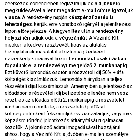
beérkezés sorrendjében regisztráljuk és a
díjbekérő
megküldésével a lent megadott e-mail címre igazoljuk
vissza
. A rendezvény napján
készpénzfizetés is
lehetséges
, kérjük, erre vonatkozó igényét a jelentkezési
lapon előre jelezze. A kiegyenlítés után a
rendezvény
helyszínén adjuk oda a végszámlát
. A Vezinfó Kft.
megkéri a kedves résztvevőt, hogy az átutalás
bizonylatának másolatát a biztonság kedvéért
szíveskedjék magával hozni.
Lemondást csak írásban
fogadunk el a rendezvényt megelőző 2. munkanapig
.
Ezt követő lemondás esetén a részvételi díj 50% + áfa
költségét kiszámlázzuk. Lemondás hiányában a teljes
részvételi díjat kiszámlázzuk. Amennyiben a jelentkező az
előadáson a részvételi díj befizetése ellenére nem vesz
részt, és az előadás előtti 2. munkanapig a részvételét
írásban nem mondta le, a részvételi díj 70%-át
költségtérítésként felszámítjuk és visszatartjuk, vagy más
képzésre történő jelentkezés átirányítását rugalmasan
kezeljük. A jelentkező adatai megadásával hozzájárul
ahhoz, hogy a Vezinfó Kft. a jövőben e-mailen személyre