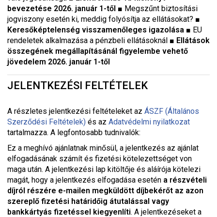
bevezetése 2026. január 1-től
■
Megszűnt biztosítási
jogviszony esetén ki, meddig folyósítja az ellátásokat? ■
Keresőképtelenség visszamenőleges igazolása ■
EU
rendeletek alkalmazása a pénzbeli ellátásoknál ■
Ellátások
összegének megállapításánál figyelembe vehető
jövedelem 2026. január 1-től
JELENTKEZÉSI FELTÉTELEK
A részletes jelentkezési feltételeket a
z
ÁSZF (Általános
Szerződési Feltételek)
és az
Adatvédelmi nyilatkozat
tartalmazza. A legfontosabb tudnivalók:
Ez a meghívó ajánlatnak minősül, a jelentkezés az ajánlat
elfogadásának számít és fizetési kötelezettséget von
maga után. A jelentkezési lap kitöltője és aláírója kötelezi
magát, hogy a jelentkezés elfogadása esetén
a részvételi
díjról részére e-mailen megküldött díjbekérőt az azon
szereplő fizetési határidőig átutalással vagy
bankkártyás fizetéssel kiegyenlíti
. A jelentkezéseket a