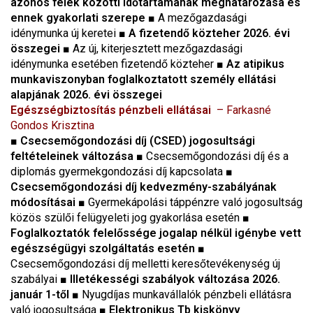
azonos felek közötti időtartamának meghatározása és
ennek gyakorlati szerepe
■ A mezőgazdasági
idénymunka új keretei ■
A fizetendő közteher 2026. évi
összegei
■ Az új, kiterjesztett mezőgazdasági
idénymunka esetében fizetendő közteher ■
Az atipikus
munkaviszonyban foglalkoztatott személy ellátási
alapjának 2026. évi összegei
Egészségbiztosítás pénzbeli ellátásai
– Farkasné
Gondos Krisztina
■
Csecsemőgondozási díj (CSED) jogosultsági
feltételeinek változása
■ Csecsemőgondozási díj és a
diplomás gyermekgondozási díj kapcsolata ■
Csecsemőgondozási díj kedvezmény-szabályának
módosításai
■ Gyermekápolási táppénzre való jogosultság
közös szülői felügyeleti jog gyakorlása esetén ■
Foglalkoztatók felelőssége jogalap nélkül igénybe vett
egészségügyi szolgáltatás esetén
■
Csecsemőgondozási díj melletti keresőtevékenység új
szabályai ■
Illetékességi szabályok változása 2026.
január 1-től
■ Nyugdíjas munkavállalók pénzbeli ellátásra
való jogosultsága ■
Elektronikus Tb kiskönyv