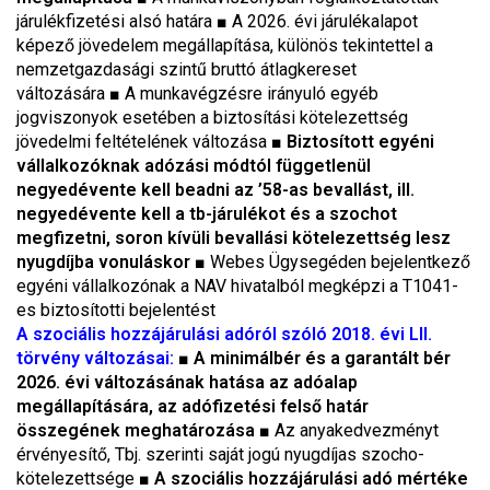
járulékfizetési alsó határa ■ A 2026. évi járulékalapot
képező jövedelem megállapítása, különös tekintettel a
nemzetgazdasági szintű bruttó átlagkereset
változására ■ A munkavégzésre irányuló egyéb
jogviszonyok esetében a biztosítási kötelezettség
jövedelmi feltételének változása ■
Biztosított egyéni
vállalkozóknak adózási módtól függetlenül
negyedévente kell beadni az ’58-as bevallást, ill.
negyedévente kell a tb-járulékot és a szochot
megfizetni, soron kívüli bevallási kötelezettség lesz
nyugdíjba vonuláskor
■ Webes Ügysegéden bejelentkező
egyéni vállalkozónak a NAV hivatalból megképzi a T1041-
es biztosítotti bejelentést
A szociális hozzájárulási adóról szóló 2018. évi LII.
törvény változásai:
■
A minimálbér és a garantált bér
2026. évi változásának hatása az adóalap
megállapítására, az adófizetési felső határ
összegének meghatározása
■ Az anyakedvezményt
érvényesítő, Tbj. szerinti saját jogú nyugdíjas szocho-
kötelezettsége ■
A szociális hozzájárulási adó mértéke