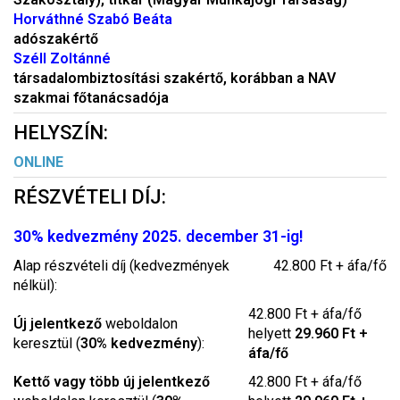
Horváthné Szabó Beáta
adószakértő
Széll Zoltánné
társadalombiztosítási szakértő, korábban a NAV
szakmai főtanácsadója
HELYSZÍN:
ONLINE
RÉSZVÉTELI DÍJ:
30% kedvezmény 2025. december 31-ig!
Alap részvételi díj (kedvezmények
42.800 Ft + áfa/fő
nélkül):
42.800 Ft + áfa/fő
Új jelentkező
weboldalon
helyett
29.960 Ft +
keresztül (
30% kedvezmény
):
áfa/fő
Kettő vagy több új jelentkező
42.800 Ft + áfa/fő