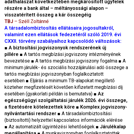
adathalászat következtében megkárosított ügyfelek
részére a bank által – méltányossági alapon –
visszatérített összeg a kár összegéig
TBJ
– Széll Zoltánné
A társadalombiztosítás ellátásaira jogosultakról,
valamint ezen ellátások fedezetéről szóló 2019. évi
CXXII. törvény szabályaihoz kapcsolódó változások:
■
A biztosítási jogviszonyok rendszerének új
pillére
■ A tartós megbízási jogviszony intézményének
bevezetése ■ A tartós megbízási jogviszony fogalma ■ A
minimum járulék- és szociális hozzájárulási adó összege a
tartós megbízási jogviszonyban foglalkoztatott
esetében ■ Eljárás a minimum TB-alapokat megillető
közteher megfizetését követően kifizetett megbízási díj
esetében (gyakorlati példán is bemutatva) ■
Az
egészségügyi szolgáltatási járulék 2026. évi összege,
a fizetésére kötelezettek köre
■
Komplex jogviszony-
nyilvántartási rendszer
■ A társadalombiztosítási
(biztosítotti) helyzettel kapcsolatos információk elérése
■ Az automatizált ügyintézési lehetőségek ■
Járulékalap
megállapítása
■ A munkaviszonyban foglalkoztatottak