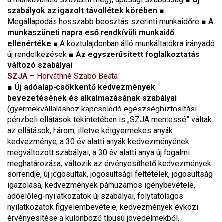
szabályok az igazolt távollétek körében
■
Megállapodás hosszabb beosztás szerinti munkaidőre
■
A
munkaszüneti napra eső rendkívüli munkaidő
ellenértéke
■ A köztulajdonban álló munkáltatókra irányadó
új rendelkezések
■
Az egyszerűsített foglalkoztatás
változó szabályai
SZJA
– Horváthné Szabó Beáta
■
Új adóalap-csökkentő kedvezmények
bevezetésének és alkalmazásának szabályai
(gyermekvállaláshoz kapcsolódó egészségbiztosítási
pénzbeli ellátások tekintetében is „SZJA mentessé” váltak
az ellátások, három, illetve kétgyermekes anyák
kedvezménye, a 30 év alatti anyák kedvezményének
megváltozott szabályai, a 30 év alatti anya új fogalmi
meghatározása, változik az érvényesíthető kedvezmények
sorrendje, új jogosultak, jogosultsági feltételek, jogosultság
igazolása, kedvezmények párhuzamos igénybevétele,
adóelőleg-nyilatkozatok új szabályai, folytatólagos
nyilatkozatok figyelembevétele, kedvezmények évközi
érvényesítése a különböző típusú jövedelmekből,