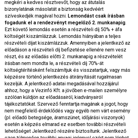
megkéri a kedves résztvevőt, hogy az átutalás
bizonylatának másolatát a biztonság kedvéért
szíveskedjék magával hozni.
Lemondást csak írásban
fogadunk el a rendezvényt megelőző 2. munkanapig
.
Ezt követő lemondás esetén a részvételi díj 50% + áfa
költségét kiszámlázzuk. Lemondás hiányában a teljes
részvételi díjat kiszámlázzuk. Amennyiben a jelentkező az
előadáson a részvételi díj befizetése ellenére nem vesz
részt, és az előadás előtti 2. munkanapig a részvételét
írásban nem mondta le, a részvételi díj 70%-át
költségtérítésként felszámítjuk és visszatartjuk, vagy más
képzésre történő jelentkezés átirányítását rugalmasan
kezeljük. A jelentkező adatai megadásával hozzájárul
ahhoz, hogy a Vezinfó Kft. a jövőben e-mailen személyre
szólóan küldjön az előadásairól, kiadványairól
tájékoztatókat. Szervező fenntartja magának a jogot, hogy
nem megfelelő érdeklődés vagy egyéb nem várt esemény
(pl. előadó betegsége, áramszünet, időjárási viszonyok)
esetén a képzés elmarad ez esetben további részvételi
lehetőséget Jelentkező részére biztosítunk. Jelentkező
ezen túlmenően további anyagi igénnyel ezért nem léphet