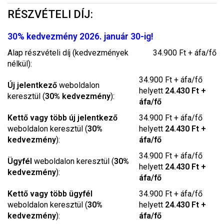
RÉSZVÉTELI DÍJ:
30% kedvezmény 2026. január 30-ig!
Alap részvételi díj (kedvezmények
34.900 Ft + áfa/fő
nélkül):
34.900 Ft + áfa/fő
Új jelentkező
weboldalon
helyett
24.430 Ft +
keresztül (
30% kedvezmény
):
áfa/fő
Kettő vagy több új jelentkező
34.900 Ft + áfa/fő
weboldalon keresztül (
30%
helyett
24.430 Ft +
kedvezmény
):
áfa/fő
34.900 Ft + áfa/fő
Ügyfél
weboldalon keresztül (
30%
helyett
24.430 Ft +
kedvezmény
):
áfa/fő
Kettő vagy több ügyfél
34.900 Ft + áfa/fő
weboldalon keresztül (
30%
helyett
24.430 Ft +
kedvezmény
):
áfa/fő