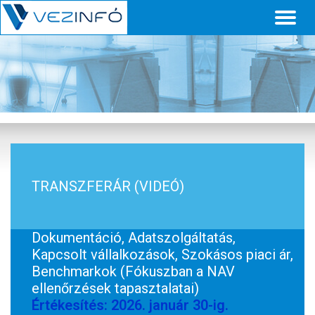
Toggl
naviga
TRANSZFERÁR (VIDEÓ)
Dokumentáció, Adatszolgáltatás,
Kapcsolt vállalkozások, Szokásos piaci ár,
Benchmarkok (Fókuszban a NAV
ellenőrzések tapasztalatai)
Értékesítés: 2026. január 30-ig.