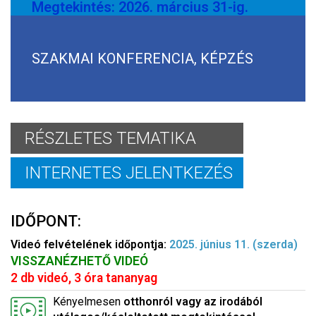
Megtekintés: 2026. március 31-ig.
SZAKMAI KONFERENCIA, KÉPZÉS
RÉSZLETES TEMATIKA
INTERNETES JELENTKEZÉS
IDŐPONT:
Videó felvételének időpontja:
2025. június 11. (szerda)
VISSZANÉZHETŐ VIDEÓ
2 db videó, 3 óra tananyag
Kényelmesen
otthonról vagy az irodából