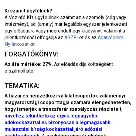
Ki számít ügyfélnek?
A Vezinfó Kft. ügyfelének számít az a személy (cég vagy
intézmény), aki (amely) már legalább egyszer jelentkezett
egy előadásra vagy megrendelt egy kiadványt, valamint a
jelentkezésnél elfogadja az
ÁSZF
–
et és az
Adatvédelmi
Nyilatkozat
-ot.
FORGATÓKÖNYV:
Az áfa mértéke: 27%.
Az előadás díja költségként
elszámolható.
TEMATIKA:
A hazai és nemzetközi vállalatcsoportok valamennyi
magyarországi csoporttagja számára elengedhetetlen,
hogy ismerjék a transzferár szabályozás részleteit,
mivel ez tekinthető az egyik legnagyobb
adókockázattal és bizonyosan a legmagasabb
mulasztási bírság kockázattal járó adózási
szakterületnek.
A szokásos piaci ár elvének