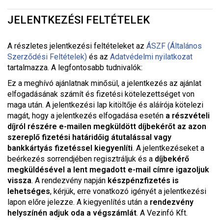
JELENTKEZÉSI FELTÉTELEK
A részletes jelentkezési feltételeket a
z
ÁSZF (Általános
Szerződési Feltételek)
és az
Adatvédelmi nyilatkozat
tartalmazza. A legfontosabb tudnivalók:
Ez a meghívó ajánlatnak minősül, a jelentkezés az ajánlat
elfogadásának számít és fizetési kötelezettséget von
maga után. A jelentkezési lap kitöltője és aláírója kötelezi
magát, hogy a jelentkezés elfogadása esetén
a részvételi
díjról részére e-mailen megküldött díjbekérőt az azon
szereplő fizetési határidőig átutalással vagy
bankkártyás fizetéssel kiegyenlíti
. A jelentkezéseket a
beérkezés sorrendjében regisztráljuk és a
díjbekérő
megküldésével a lent megadott e-mail címre igazoljuk
vissza
. A rendezvény napján
készpénzfizetés is
lehetséges
, kérjük, erre vonatkozó igényét a jelentkezési
lapon előre jelezze. A kiegyenlítés után a
rendezvény
helyszínén adjuk oda a végszámlát
. A Vezinfó Kft.