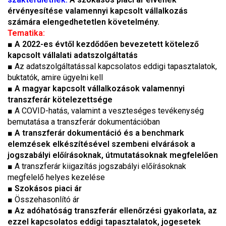
érvényesítése valamennyi kapcsolt vállalkozás
számára elengedhetetlen követelmény.
Tematika:
■
A 2022-es évtől kezdődően bevezetett kötelező
kapcsolt vállalati adatszolgáltatás
■ Az adatszolgáltatással kapcsolatos eddigi tapasztalatok,
buktatók, amire ügyelni kell
■
A magyar kapcsolt vállalkozások valamennyi
transzferár kötelezettsége
■ A COVID-hatás, valamint a veszteséges tevékenység
bemutatása a transzferár dokumentációban
■
A transzferár dokumentáció és a benchmark
elemzések elkészítésével szembeni elvárások a
jogszabályi előírásoknak, útmutatásoknak megfelelően
■ A transzferár kiigazítás jogszabályi előírásoknak
megfelelő helyes kezelése
■
Szokásos piaci ár
■ Összehasonlító ár
■
Az adóhatóság transzferár ellenőrzési gyakorlata, az
ezzel kapcsolatos eddigi tapasztalatok, jogesetek