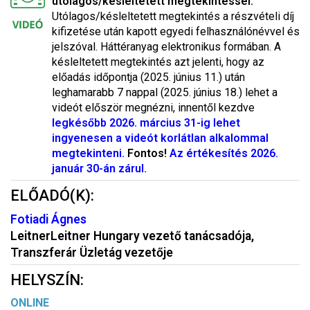
utólagos/késleltetett megtekintéssel.
Utólagos/késleltetett megtekintés a részvételi díj
kifizetése után kapott egyedi felhasználónévvel és
jelszóval. Háttéranyag elektronikus formában. A
késleltetett megtekintés azt jelenti, hogy az
előadás időpontja (2025. június 11.) után
leghamarabb 7 nappal (2025. június 18.) lehet a
videót először megnézni, innentől kezdve
legkésőbb 2026. március 31-ig lehet
ingyenesen a videót korlátlan alkalommal
megtekinteni.
Fontos!
Az értékesítés 2026.
január 30-án zárul.
ELŐADÓ(K):
Fotiadi Ágnes
LeitnerLeitner Hungary vezető tanácsadója,
Transzferár Üzletág vezetője
HELYSZÍN:
ONLINE