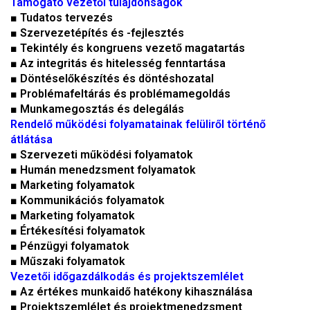
Támogató vezetői tulajdonságok
■ Tudatos tervezés
■ Szervezetépítés és -fejlesztés
■ Tekintély és kongruens vezető magatartás
■ Az integritás és hitelesség fenntartása
■ Döntéselőkészítés és döntéshozatal
■ Problémafeltárás és problémamegoldás
■ Munkamegosztás és delegálás
Rendelő működési folyamatainak felüliről történő
átlátása
■ Szervezeti működési folyamatok
■ Humán menedzsment folyamatok
■ Marketing folyamatok
■ Kommunikációs folyamatok
■ Marketing folyamatok
■ Értékesítési folyamatok
■ Pénzügyi folyamatok
■ Műszaki folyamatok
Vezetői időgazdálkodás és projektszemlélet
■ Az értékes munkaidő hatékony kihasználása
■ Projektszemlélet és projektmenedzsment