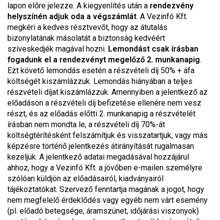
lapon előre jelezze. A kiegyenlítés után a
rendezvény
helyszínén adjuk oda a végszámlát
. A Vezinfó Kft.
megkéri a kedves résztvevőt, hogy az átutalás
bizonylatának másolatát a biztonság kedvéért
szíveskedjék magával hozni.
Lemondást csak írásban
fogadunk el a rendezvényt megelőző 2. munkanapig
.
Ezt követő lemondás esetén a részvételi díj 50% + áfa
költségét kiszámlázzuk. Lemondás hiányában a teljes
részvételi díjat kiszámlázzuk. Amennyiben a jelentkező az
előadáson a részvételi díj befizetése ellenére nem vesz
részt, és az előadás előtti 2. munkanapig a részvételét
írásban nem mondta le, a részvételi díj 70%-át
költségtérítésként felszámítjuk és visszatartjuk, vagy más
képzésre történő jelentkezés átirányítását rugalmasan
kezeljük. A jelentkező adatai megadásával hozzájárul
ahhoz, hogy a Vezinfó Kft. a jövőben e-mailen személyre
szólóan küldjön az előadásairól, kiadványairól
tájékoztatókat. Szervező fenntartja magának a jogot, hogy
nem megfelelő érdeklődés vagy egyéb nem várt esemény
(pl. előadó betegsége, áramszünet, időjárási viszonyok)