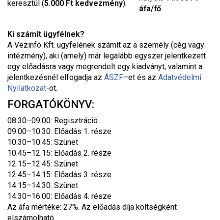
keresztül (
5.000 Ft kedvezmény
):
áfa/fő
Ki számít ügyfélnek?
A Vezinfó Kft. ügyfelének számít az a személy (cég vagy
intézmény), aki (amely) már legalább egyszer jelentkezett
egy előadásra vagy megrendelt egy kiadványt, valamint a
jelentkezésnél elfogadja az
ÁSZF
–
et és az
Adatvédelmi
Nyilatkozat
-ot.
FORGATÓKÖNYV:
08.30–09.00: Regisztráció
09.00–10.30: Előadás 1. része
10.30–10.45: Szünet
10.45–12.15: Előadás 2. része
12.15–12.45: Szünet
12.45–14.15: Előadás 3. része
14.15–14.30: Szünet
14.30–16.00: Előadás 4. része
Az áfa mértéke: 27%. Az előadás díja költségként
elszámolható.