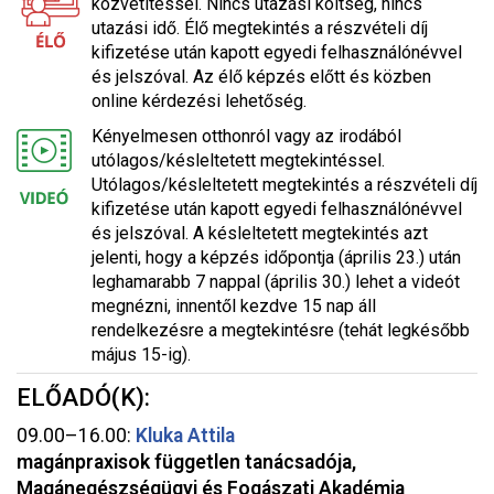
közvetítéssel. Nincs utazási költség, nincs
utazási idő. Élő megtekintés a részvételi díj
kifizetése után kapott egyedi felhasználónévvel
és jelszóval. Az élő képzés előtt és közben
online kérdezési lehetőség.
Kényelmesen otthonról vagy az irodából
utólagos/késleltetett megtekintéssel.
Utólagos/késleltetett megtekintés a részvételi díj
kifizetése után kapott egyedi felhasználónévvel
és jelszóval. A késleltetett megtekintés azt
jelenti, hogy a képzés időpontja (április 23.) után
leghamarabb 7 nappal (április 30.) lehet a videót
megnézni, innentől kezdve 15 nap áll
rendelkezésre a megtekintésre (tehát legkésőbb
május 15-ig).
ELŐADÓ(K):
09.00–16.00:
Kluka Attila
magánpraxisok független tanácsadója,
Magánegészségügyi és Fogászati Akadémia