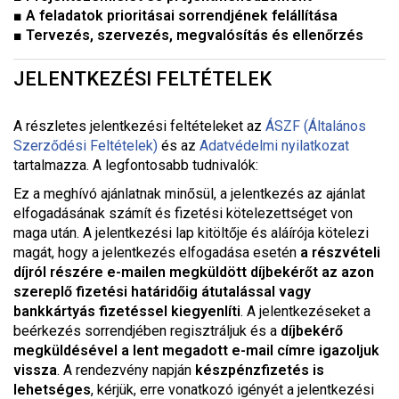
■ A feladatok prioritásai sorrendjének felállítása
■ Tervezés, szervezés, megvalósítás és ellenőrzés
JELENTKEZÉSI FELTÉTELEK
A részletes jelentkezési feltételeket a
z
ÁSZF (Általános
Szerződési Feltételek)
és az
Adatvédelmi nyilatkozat
tartalmazza. A legfontosabb tudnivalók:
Ez a meghívó ajánlatnak minősül, a jelentkezés az ajánlat
elfogadásának számít és fizetési kötelezettséget von
maga után. A jelentkezési lap kitöltője és aláírója kötelezi
magát, hogy a jelentkezés elfogadása esetén
a részvételi
díjról részére e-mailen megküldött díjbekérőt az azon
szereplő fizetési határidőig átutalással vagy
bankkártyás fizetéssel kiegyenlíti
. A jelentkezéseket a
beérkezés sorrendjében regisztráljuk és a
díjbekérő
megküldésével a lent megadott e-mail címre igazoljuk
vissza
. A rendezvény napján
készpénzfizetés is
lehetséges
, kérjük, erre vonatkozó igényét a jelentkezési