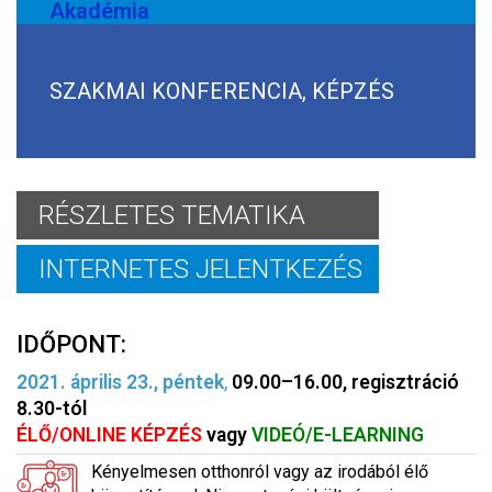
Akadémia
SZAKMAI KONFERENCIA, KÉPZÉS
RÉSZLETES TEMATIKA
INTERNETES JELENTKEZÉS
IDŐPONT:
2021. április 23., péntek
,
09.00–16.00, regisztráció
8.30-tól
ÉLŐ/ONLINE KÉPZÉS
vagy
VIDEÓ/E-LEARNING
Kényelmesen otthonról vagy az irodából élő