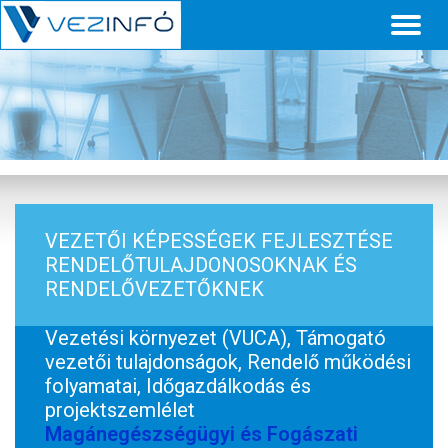
Toggl
naviga
VEZETŐI KÉPESSÉGEK FEJLESZTÉSE
RENDELŐTULAJDONOSOKNAK ÉS
RENDELŐVEZETŐKNEK
Vezetési környezet (VUCA), Támogató
vezetői tulajdonságok, Rendelő működési
folyamatai, Időgazdálkodás és
projektszemlélet
Magánegészségügyi és Fogászati