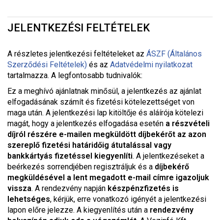
JELENTKEZÉSI FELTÉTELEK
A részletes jelentkezési feltételeket a
z
ÁSZF (Általános
Szerződési Feltételek)
és az
Adatvédelmi nyilatkozat
tartalmazza. A legfontosabb tudnivalók:
Ez a meghívó ajánlatnak minősül, a jelentkezés az ajánlat
elfogadásának számít és fizetési kötelezettséget von
maga után. A jelentkezési lap kitöltője és aláírója kötelezi
magát, hogy a jelentkezés elfogadása esetén
a részvételi
díjról részére e-mailen megküldött díjbekérőt az azon
szereplő fizetési határidőig átutalással vagy
bankkártyás fizetéssel kiegyenlíti
. A jelentkezéseket a
beérkezés sorrendjében regisztráljuk és a
díjbekérő
megküldésével a lent megadott e-mail címre igazoljuk
vissza
. A rendezvény napján
készpénzfizetés is
lehetséges
, kérjük, erre vonatkozó igényét a jelentkezési
lapon előre jelezze. A kiegyenlítés után a
rendezvény