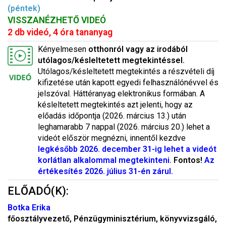
(péntek)
VISSZANÉZHETŐ VIDEÓ
2 db videó, 4 óra tananyag
Kényelmesen
otthonról vagy az irodából
utólagos/késleltetett megtekintéssel.
Utólagos/késleltetett megtekintés a részvételi díj
kifizetése után kapott egyedi felhasználónévvel és
jelszóval. Háttéranyag elektronikus formában. A
késleltetett megtekintés azt jelenti, hogy az
előadás időpontja (2026. március 13.) után
leghamarabb 7 nappal (2026. március 20.) lehet a
videót először megnézni, innentől kezdve
legkésőbb 2026. december 31-ig lehet a videót
korlátlan alkalommal megtekinteni.
Fontos!
Az
értékesítés 2026. július 31-én zárul.
ELŐADÓ(K):
Botka Erika
főosztályvezető, Pénzügyminisztérium, könyvvizsgáló,