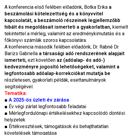
A konferencia első felében előadónk, Botka Erika
a
beszámolási kötelezettség és a könyvvitel
kapcsolatát, a beszámoló részeinek legjellemzőbb
hibáit és megoldásait ismerteti a gyakorlatban,
kiemelt
tekintettel a mérleg, valamint az eredménykimutatás és a
főkönyvi számlák szoros kapcsolatára.
A konferencia második felében előadónk, Dr. Rabné Dr.
Barizs Gabriella
a társasági adó rendszerének alapjait
ismerteti,
ezt követően
az (adóalap- és adó-)
kedvezményre jogosító lehetőségeket, valamint a
legfontosabb adóalap-korrekciókat mutatja be
részletesen, gyakorlati példák, esettanulmányok
segítségével.
Tematika:
■
A 2025-ös üzleti év zárása
■ Év végi zárlat legfontosabb feladatai
■ Mérlegfordulónapi értékelésekhez kapcsolódó döntési
helyzetek
■ Értékvesztések, támogatások és behajthatatlan
követelések támogatása