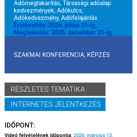
Adómegtakarítás, Társasági adóalap
kedvezmények, Adókulcs,
Adókedvezmény, Adófelajánlás
Értékesítés: 2026. július 31-ig.
Megtekintés: 2026. december 31-ig.
SZAKMAI KONFERENCIA, KÉPZÉS
RÉSZLETES TEMATIKA
INTERNETES JELENTKEZÉS
IDŐPONT:
Videó felvételének időpontja:
2026. március 13.