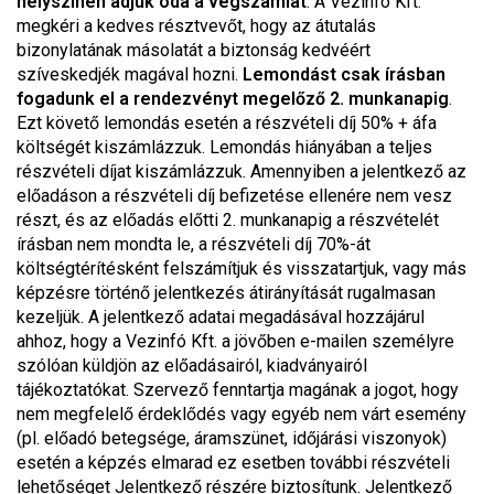
helyszínén adjuk oda a végszámlát
. A Vezinfó Kft.
megkéri a kedves résztvevőt, hogy az átutalás
bizonylatának másolatát a biztonság kedvéért
szíveskedjék magával hozni.
Lemondást csak írásban
fogadunk el a rendezvényt megelőző 2. munkanapig
.
Ezt követő lemondás esetén a részvételi díj 50% + áfa
költségét kiszámlázzuk. Lemondás hiányában a teljes
részvételi díjat kiszámlázzuk. Amennyiben a jelentkező az
előadáson a részvételi díj befizetése ellenére nem vesz
részt, és az előadás előtti 2. munkanapig a részvételét
írásban nem mondta le, a részvételi díj 70%-át
költségtérítésként felszámítjuk és visszatartjuk, vagy más
képzésre történő jelentkezés átirányítását rugalmasan
kezeljük. A jelentkező adatai megadásával hozzájárul
ahhoz, hogy a Vezinfó Kft. a jövőben e-mailen személyre
szólóan küldjön az előadásairól, kiadványairól
tájékoztatókat. Szervező fenntartja magának a jogot, hogy
nem megfelelő érdeklődés vagy egyéb nem várt esemény
(pl. előadó betegsége, áramszünet, időjárási viszonyok)
esetén a képzés elmarad ez esetben további részvételi
lehetőséget Jelentkező részére biztosítunk. Jelentkező