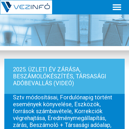
Toggl
naviga
2025. ÜZLETI ÉV ZÁRÁSA,
BESZÁMOLÓKÉSZÍTÉS, TÁRSASÁGI
ADÓBEVALLÁS (VIDEÓ)
Sztv módosításai, Fordulónapig történt
események könyvelése, Eszközök,
források számbavétele, Korrekciók
végrehajtása, Eredménymegállapítás,
zárás, Beszámoló + Társasági adóalap,