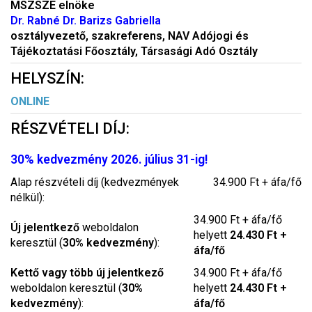
MSZSZE elnöke
Dr. Rabné Dr. Barizs Gabriella
osztályvezető, szakreferens, NAV Adójogi és
Tájékoztatási Főosztály, Társasági Adó Osztály
HELYSZÍN:
ONLINE
RÉSZVÉTELI DÍJ:
30% kedvezmény 2026. július 31-ig!
Alap részvételi díj (kedvezmények
34.900 Ft + áfa/fő
nélkül):
34.900 Ft + áfa/fő
Új jelentkező
weboldalon
helyett
24.430 Ft +
keresztül (
30% kedvezmény
):
áfa/fő
Kettő vagy több új jelentkező
34.900 Ft + áfa/fő
weboldalon keresztül (
30%
helyett
24.430 Ft +
kedvezmény
):
áfa/fő