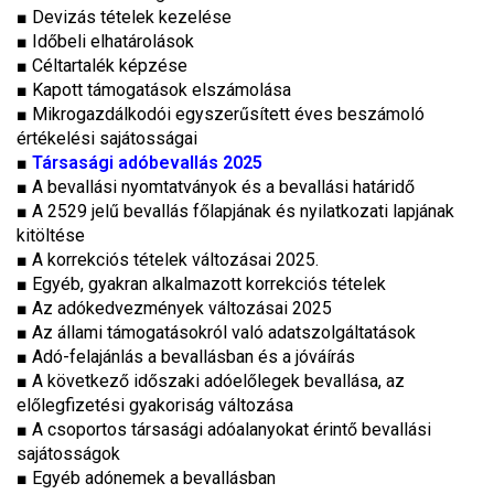
■ Devizás tételek kezelése
■ Időbeli elhatárolások
■ Céltartalék képzése
■ Kapott támogatások elszámolása
■ Mikrogazdálkodói egyszerűsített éves beszámoló
értékelési sajátosságai
■
Társasági adóbevallás 2025
■ A bevallási nyomtatványok és a bevallási határidő
■ A 2529 jelű bevallás főlapjának és nyilatkozati lapjának
kitöltése
■ A korrekciós tételek változásai 2025.
■ Egyéb, gyakran alkalmazott korrekciós tételek
■ Az adókedvezmények változásai 2025
■ Az állami támogatásokról való adatszolgáltatások
■ Adó-felajánlás a bevallásban és a jóváírás
■ A következő időszaki adóelőlegek bevallása, az
előlegfizetési gyakoriság változása
■ A csoportos társasági adóalanyokat érintő bevallási
sajátosságok
■ Egyéb adónemek a bevallásban