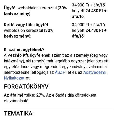
34.900 Ft + áfa/fő
Ügyfél
weboldalon keresztül (
30%
helyett
24.430 Ft +
kedvezmény
):
áfa/fő
Kettő vagy több ügyfél
34.900 Ft + áfa/fő
weboldalon keresztül (
30%
helyett
24.430 Ft +
kedvezmény
):
áfa/fő
Ki számít ügyfélnek?
A Vezinfó Kft. ügyfelének számít az a személy (cég vagy
intézmény), aki (amely) már legalább egyszer jelentkezett
egy előadásra vagy megrendelt egy kiadványt, valamint a
jelentkezésnél elfogadja az
ÁSZF
–
et és az
Adatvédelmi
Nyilatkozat
-ot.
FORGATÓKÖNYV:
Az áfa mértéke: 27%.
Az előadás díja költségként
elszámolható.
TEMATIKA: