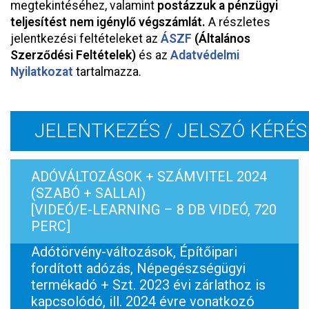
megtekintéséhez, valamint
postázzuk a pénzügyi
teljesítést nem igénylő végszámlát.
A részletes
jelentkezési feltételeket az
ÁSZF
(Általános
Szerződési Feltételek)
és az
Adatvédelmi
Nyilatkozat
tartalmazza.
JELENTKEZÉS / JELSZÓ KÉRÉS
ADÓVÁLTOZÁSOK + SZÁMVITEL 2024
(SZABÓ + SALLAI)
[VIDEÓ/E-LEARNING – 8 DB VIDEÓ, 720
PERC]
Adótörvény-változások, Építőipari
fordított adózás, Népegészségügyi
termékadó + Szt. 2023 évi zárlathoz is
kapcsolódó, ill. 2024 évre vonatkozó