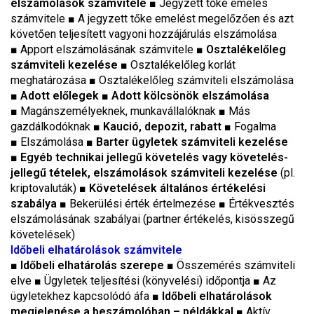
elszámolások számvitele
■
Jegyzett tőke emelés
számvitele
■
A jegyzett tőke emelést megelőzően és azt
követően teljesített vagyoni hozzájárulás elszámolása
■ Apport elszámolásának számvitele
■
Osztalékelőleg
számviteli kezelése
■
Osztalékelőleg korlát
meghatározása
■
Osztalékelőleg számviteli elszámolása
■ Adott előlegek
■ Adott kölcsönök elszámolása
■
Magánszemélyeknek, munkavállalóknak
■
Más
gazdálkodóknak
■ Kaució, depozit, rabatt
■
Fogalma
■
Elszámolása
■ Barter ügyletek számviteli kezelése
■ Egyéb technikai jellegű követelés vagy követelés-
jellegű tételek, elszámolások számviteli kezelése
(pl.
kriptovaluták)
■ Követelések általános értékelési
szabálya
■
Bekerülési érték értelmezése
■
Értékvesztés
elszámolásának szabályai (partner értékelés, kisösszegű
követelések)
Időbeli elhatárolások számvitele
■
Időbeli elhatárolás szerepe
■ Összemérés számviteli
elve
■
Ügyletek teljesítési (könyvelési) időpontja
■
Az
ügyletekhez kapcsolódó áfa ■
Időbeli elhatárolások
megjelenése a beszámolóban – példákkal
■ Aktív