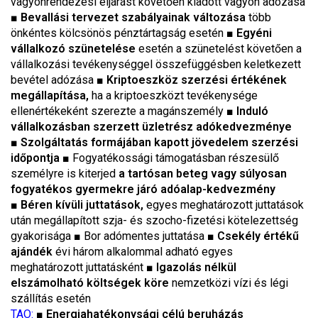
vagyonrendezési eljárást követően kiadott vagyon adózása
■
Bevallási tervezet szabályainak változása
több
önkéntes kölcsönös pénztártagság esetén ■
Egyéni
vállalkozó szünetelése
esetén a szünetelést követően a
vállalkozási tevékenységgel összefüggésben keletkezett
bevétel adózása ■
Kriptoeszköz szerzési értékének
megállapítása,
ha a kriptoeszközt tevékenysége
ellenértékeként szerezte a magánszemély ■
Induló
vállalkozásban szerzett üzletrész adókedvezménye
■
Szolgáltatás formájában kapott jövedelem szerzési
időpontja
■ Fogyatékossági támogatásban részesülő
személyre is kiterjed
a tartósan beteg vagy súlyosan
fogyatékos gyermekre járó adóalap-kedvezmény
■
Béren kívüli juttatások,
egyes meghatározott juttatások
után megállapított szja- és szocho-fizetési kötelezettség
gyakorisága ■ Bor adómentes juttatása ■
Csekély értékű
ajándék
évi három alkalommal adható egyes
meghatározott juttatásként ■
Igazolás nélkül
elszámolható költségek köre
nemzetközi vízi és légi
szállítás esetén
TAO:
■
Energiahatékonysági célú beruházás