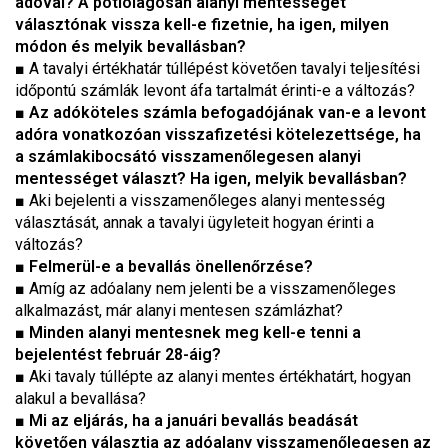
adóval? A pótlólagosan alanyi mentességet
választónak vissza kell-e fizetnie, ha igen, milyen
módon és melyik bevallásban?
■ A tavalyi értékhatár túllépést követően tavalyi teljesítési
időpontú számlák levont áfa tartalmát érinti-e a változás?
■
Az adóköteles számla befogadójának van-e a levont
adóra vonatkozóan visszafizetési kötelezettsége, ha
a számlakibocsátó visszamenőlegesen alanyi
mentességet választ? Ha igen, melyik bevallásban?
■ Aki bejelenti a visszamenőleges alanyi mentesség
választását, annak a tavalyi ügyleteit hogyan érinti a
változás?
■
Felmerül-e a bevallás önellenőrzése?
■ Amíg az adóalany nem jelenti be a visszamenőleges
alkalmazást, már alanyi mentesen számlázhat?
■
Minden alanyi mentesnek meg kell-e tenni a
bejelentést február 28-áig?
■ Aki tavaly túllépte az alanyi mentes értékhatárt, hogyan
alakul a bevallása?
■
Mi az eljárás, ha a januári bevallás beadását
követően választja az adóalany visszamenőlegesen az