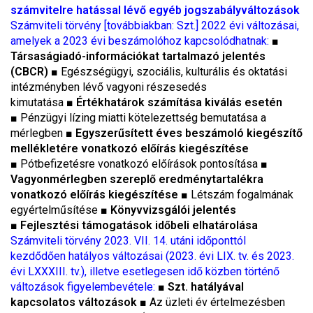
számvitelre hatással lévő egyéb jogszabályváltozások
Számviteli törvény [továbbiakban: Szt.] 2022 évi változásai,
amelyek a 2023 évi beszámolóhoz kapcsolódhatnak:
■
Társaságiadó-információkat tartalmazó jelentés
(CBCR)
■
Egészségügyi, szociális, kulturális és oktatási
intézményben lévő vagyoni részesedés
kimutatása
■
Értékhatárok számítása kiválás esetén
■
Pénzügyi lízing miatti kötelezettség bemutatása a
mérlegben
■
Egyszerűsített éves beszámoló kiegészítő
mellékletére vonatkozó előírás kiegészítése
■
Pótbefizetésre vonatkozó előírások pontosítása
■
Vagyonmérlegben szereplő eredménytartalékra
vonatkozó előírás kiegészítése
■
Létszám fogalmának
egyértelműsítése
■
Könyvvizsgálói jelentés
■
Fejlesztési támogatások időbeli elhatárolása
Számviteli törvény 2023. VII. 14. utáni időponttól
kezdődően hatályos változásai (2023. évi LIX. tv. és 2023.
évi LXXXIII. tv.), illetve esetlegesen idő közben történő
változások figyelembevétele:
■
Szt. hatályával
kapcsolatos változások
■
Az üzleti év értelmezésben