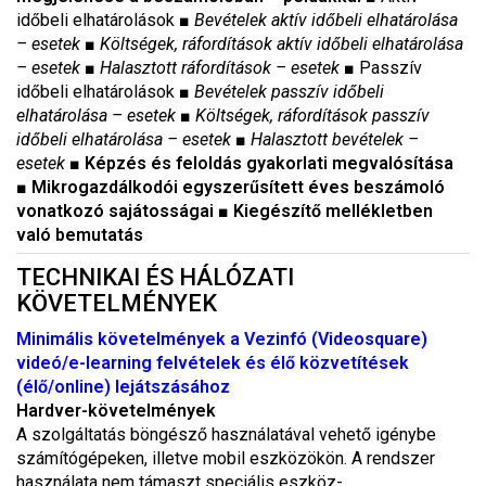
időbeli elhatárolások
■
Bevételek aktív időbeli elhatárolása
– esetek
■
Költségek, ráfordítások aktív időbeli elhatárolása
– esetek
■
Halasztott ráfordítások – esetek
■
Passzív
időbeli elhatárolások
■
Bevételek passzív időbeli
elhatárolása – esetek
■
Költségek, ráfordítások passzív
időbeli elhatárolása – esetek
■
Halasztott bevételek –
esetek
■ Képzés és feloldás gyakorlati megvalósítása
■ Mikrogazdálkodói egyszerűsített éves beszámoló
vonatkozó sajátosságai
■
Kiegészítő mellékletben
való bemutatás
TECHNIKAI ÉS HÁLÓZATI
KÖVETELMÉNYEK
Minimális követelmények a Vezinfó (Videosquare)
videó/e-learning felvételek és élő közvetítések
(élő/online) lejátszásához
Hardver-követelmények
A szolgáltatás böngésző használatával vehető igénybe
számítógépeken, illetve mobil eszközökön. A rendszer
használata nem támaszt speciális eszköz-