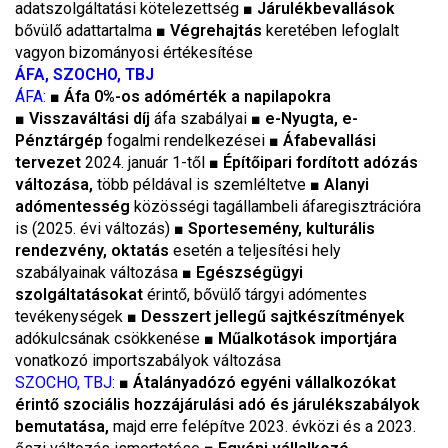
adatszolgáltatási kötelezettség ■
Járulékbevallások
bővülő adattartalma ■
Végrehajtás
keretében lefoglalt
vagyon bizományosi értékesítése
ÁFA, SZOCHO, TBJ
ÁFA:
■
Áfa 0%-os adómérték a napilapokra
■
Visszaváltási díj
áfa szabályai ■
e-Nyugta, e-
Pénztárgép
fogalmi rendelkezései ■
Áfabevallási
tervezet
2024. január 1-től ■
Építőipari fordított adózás
változása,
több példával is szemléltetve ■
Alanyi
adómentesség
közösségi tagállambeli áfaregisztrációra
is (2025. évi változás) ■
Sportesemény, kulturális
rendezvény, oktatás
esetén a teljesítési hely
szabályainak változása ■
Egészségügyi
szolgáltatásokat
érintő, bővülő tárgyi adómentes
tevékenységek ■
Desszert jellegű sajtkészítmények
adókulcsának csökkenése ■
Műalkotások importjára
vonatkozó importszabályok változása
SZOCHO, TBJ:
■
Átalányadózó egyéni vállalkozókat
érintő szociális hozzájárulási adó és járulékszabályok
bemutatása,
majd erre felépítve 2023. évközi és a 2023.