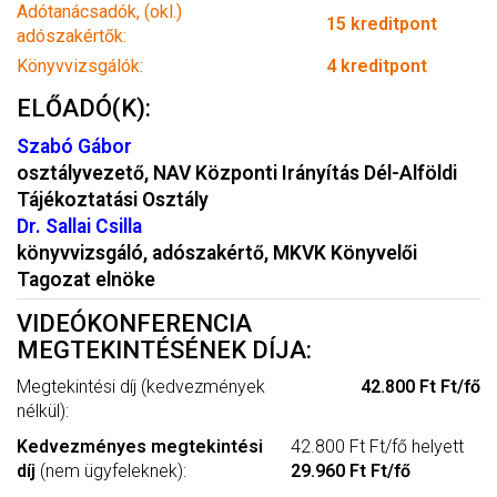
Adótanácsadók, (okl.)
15 kreditpont
adószakértők:
Könyvvizsgálók:
4 kreditpont
ELŐADÓ(K):
Szabó Gábor
osztályvezető, NAV Központi Irányítás Dél-Alföldi
Tájékoztatási Osztály
Dr. Sallai Csilla
könyvvizsgáló, adószakértő, MKVK Könyvelői
Tagozat elnöke
VIDEÓKONFERENCIA
MEGTEKINTÉSÉNEK DÍJA:
Megtekintési díj (kedvezmények
42.800 Ft Ft/fő
nélkül):
Kedvezményes megtekintési
42.800 Ft Ft/fő helyett
díj
(nem ügyfeleknek):
29.960 Ft Ft/fő