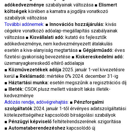
adókedvezménye
szabályainak változása ■
Elismert
költségek
körében a kamatra a jogdíjra vonatkozó
szabályok változása
További adónemek:
■
Innovációs hozzájárulás:
kivás
cégekre vonatkozó adóalap-megállapítás szabályainak
változása ■
Kisvállalati adó:
kutató és fejlesztők
adókedvezménye, nem kedvezményezett átalakulás
esetén a kiva-alanyiság megtartása ■
Gépjárműadó:
éves
fizetési gyakoriság bevezetése ■
Kiskereskedelmi adó:
üzemanyagkereskedő eltérő adóalapja
■
Közművezetékek adója
2025. január 1-vel kivezetésre
kerül ■
Reklámadó:
mértéke 0% 2024. december 31-ig
■
Háztartási munka:
esetén megszűnik a regisztrációs díj
■
Illeték:
CSOK plusz mellett vásárolt lakás illeték-
kedvezménye
Adózás rendje, adóvégrehajtás:
■
Pénzforgalmi
szolgáltatók
2024. január 1-től érvényes adatszolgáltatási
kötelezettségéhez kapcsolódó bírságolási szabályok
■
Pénzügyi képviselő
feltételrendszerének szigorítása
■
Automataberendezéshez
kapcsolódó új