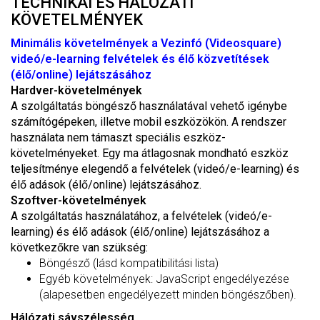
TECHNIKAI ÉS HÁLÓZATI
KÖVETELMÉNYEK
Minimális követelmények a Vezinfó (Videosquare)
videó/e-learning felvételek és élő közvetítések
(élő/online) lejátszásához
Hardver-követelmények
A szolgáltatás böngésző használatával vehető igénybe
számítógépeken, illetve mobil eszközökön. A rendszer
használata nem támaszt speciális eszköz-
követelményeket. Egy ma átlagosnak mondható eszköz
teljesítménye elegendő a felvételek (videó/e-learning) és
élő adások (élő/online) lejátszásához.
Szoftver-követelmények
A szolgáltatás használatához, a felvételek (videó/e-
learning) és élő adások (élő/online) lejátszásához a
következőkre van szükség:
Böngésző (lásd kompatibilitási lista)
Egyéb követelmények: JavaScript engedélyezése
(alapesetben engedélyezett minden böngészőben).
Hálózati sávszélesség