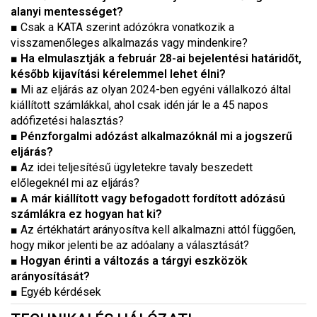
alanyi mentességet?
■ Csak a KATA szerint adózókra vonatkozik a
visszamenőleges alkalmazás vagy mindenkire?
■
Ha elmulasztják a február 28-ai bejelentési határidőt,
később kijavítási kérelemmel lehet élni?
■ Mi az eljárás az olyan 2024-ben egyéni vállalkozó által
kiállított számlákkal, ahol csak idén jár le a 45 napos
adófizetési halasztás?
■
Pénzforgalmi adózást alkalmazóknál mi a jogszerű
eljárás?
■ Az idei teljesítésű ügyletekre tavaly beszedett
előlegeknél mi az eljárás?
■
A már kiállított vagy befogadott fordított adózású
számlákra ez hogyan hat ki?
■ Az értékhatárt arányosítva kell alkalmazni attól függően,
hogy mikor jelenti be az adóalany a választását?
■
Hogyan érinti a változás a tárgyi eszközök
arányosítását?
■ Egyéb kérdések