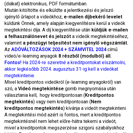
(diákat) elektronikus, PDF formátumban.
Miután kitöltötte és elküldte a jelentkezési és jelszó
igénylő űrlapot a videókhoz,
e-mailen díjbekérő levelet
küldünk Önnek, amely alapján kiegyenlítésre kerül a videók
megtekintési díja. A díj kiegyenlítése után
küldjük e-mailen
a felhasználónevet és jelszót
a videók megtekintéséhez,
valamint
a pénzügyi teljesítést nem igénylő végszámlát.
Az
ADÓVÁLTOZÁSOK 2024 + SZÁMVITEL 2024
című
videó/e-learning anyagok
8 részből (modulból) áll.
Fontos!
Ha 2024-re szeretné a kreditpontokat elszámolni,
akkor legkésőbb 2024. augusztus 31-ig kell a videókat
megtekintenie.
Mivel kreditpontos videókról (e-learning anyagokról) van
szó, a
Videó megtekintése
gomb megnyomása után
választania kell, hogy kreditpontosan (
Kreditpontos
megtekintés
) vagy nem kreditpontosan (
Nem
kreditpontos megtekintés
) kívánja a videót megtekinteni.
A megtekintési mód azért is fontos, mert a kreditpontos
megtekintésnél nem lehet előre-hátra tekerni a videót,
mivel a kreditpontok megszerzése szigorú szabályokhoz