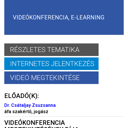
VIDEÓKONFERENCIA, E-LEARNING
RÉSZLETES TEMATIKA
INTERNETES JELENTKEZÉS
VIDEÓ MEGTEKINTÉSE
ELŐADÓ(K):
Dr. Csátaljay Zsuzsanna
áfa szakértő, jogász
VIDEÓKONFERENCIA