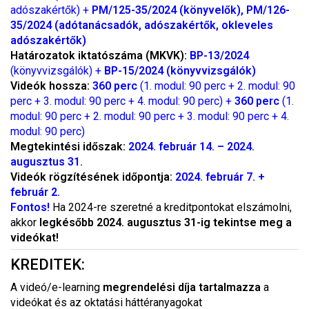
adószakértők) +
PM/125-35/2024 (könyvelők), PM/126-
35/2024 (adótanácsadók, adószakértők, okleveles
adószakértők)
Határozatok iktatószáma (MKVK):
BP-13/2024
(könyvvizsgálók) +
BP-15/2024 (könyvvizsgálók)
Videók hossza:
360 perc
(1. modul: 90 perc + 2. modul: 90
perc + 3. modul: 90 perc + 4. modul: 90 perc) +
360 perc
(1.
modul: 90 perc + 2. modul: 90 perc + 3. modul: 90 perc + 4.
modul: 90 perc)
Megtekintési időszak:
2024. február 14. – 2024.
augusztus 31.
Videók rögzítésének időpontja:
2024. február 7. +
február 2.
Fontos!
Ha 2024-re szeretné a kreditpontokat elszámolni,
akkor
legkésőbb 2024. augusztus 31-ig tekintse meg a
videókat!
KREDITEK:
A videó/e-learning
megrendelési díja tartalmazza
a
videókat és az oktatási háttéranyagokat