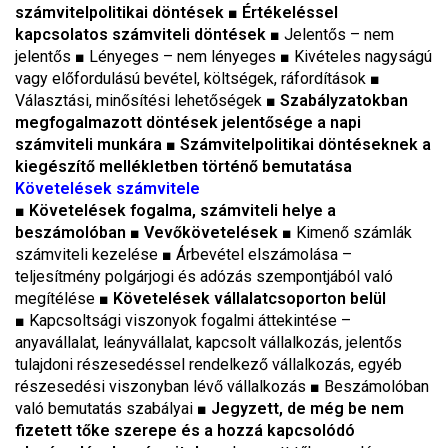
számvitelpolitikai döntések
■ Értékeléssel
kapcsolatos számviteli döntések
■
Jelentős – nem
jelentős
■
Lényeges – nem lényeges
■
Kivételes nagyságú
vagy előfordulású bevétel, költségek, ráfordítások
■
Választási, minősítési lehetőségek
■
Szabályzatokban
megfogalmazott döntések jelentősége a napi
számviteli munkára
■
Számvitelpolitikai döntéseknek a
kiegészítő mellékletben történő bemutatása
Követelések számvitele
■
Követelések fogalma, számviteli helye a
beszámolóban
■
Vevőkövetelések
■ Kimenő számlák
számviteli kezelése ■ Árbevétel elszámolása –
teljesítmény polgárjogi és adózás szempontjából való
megítélése
■ Követelések vállalatcsoporton belül
■
Kapcsoltsági viszonyok fogalmi áttekintése –
anyavállalat, leányvállalat, kapcsolt vállalkozás, jelentős
tulajdoni részesedéssel rendelkező vállalkozás, egyéb
részesedési viszonyban lévő vállalkozás ■ Beszámolóban
való bemutatás szabályai ■
Jegyzett, de még be nem
fizetett tőke szerepe és a hozzá kapcsolódó