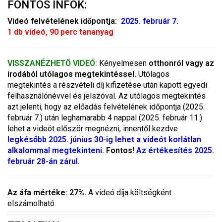
FONTOS INFÓK:
Videó felvételének időpontja:
2025. február 7.
1 db videó, 90 perc tananyag
VISSZANÉZHETŐ VIDEÓ:
Kényelmesen
otthonról vagy az
irodából utólagos megtekintéssel.
Utólagos
megtekintés a részvételi díj kifizetése után kapott egyedi
felhasználónévvel és jelszóval. Az utólagos megtekintés
azt jelenti, hogy az előadás felvételének időpontja (2025.
február 7.) után leghamarabb 4 nappal (2025. február 11.)
lehet a videót először megnézni, innentől kezdve
legkésőbb 2025. június 30-ig lehet a videót korlátlan
alkalommal megtekinteni.
Fontos!
Az értékesítés 2025.
február 28-án zárul.
Az áfa mértéke: 27%.
A videó díja költségként
elszámolható.