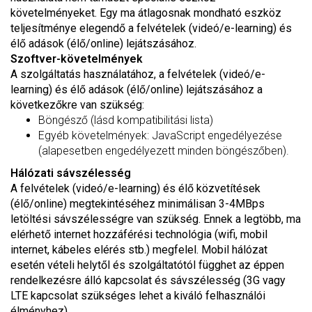
követelményeket. Egy ma átlagosnak mondható eszköz
teljesítménye elegendő a felvételek (videó/e-learning) és
élő adások (élő/online) lejátszásához.
Szoftver-követelmények
A szolgáltatás használatához, a felvételek (videó/e-
learning) és élő adások (élő/online) lejátszásához a
következőkre van szükség:
Böngésző (lásd kompatibilitási lista)
Egyéb követelmények: JavaScript engedélyezése
(alapesetben engedélyezett minden böngészőben).
Hálózati sávszélesség
A felvételek (videó/e-learning) és élő közvetítések
(élő/online) megtekintéséhez minimálisan 3-4MBps
letöltési sávszélességre van szükség. Ennek a legtöbb, ma
elérhető internet hozzáférési technológia (wifi, mobil
internet, kábeles elérés stb.) megfelel. Mobil hálózat
esetén vételi helytől és szolgáltatótól függhet az éppen
rendelkezésre álló kapcsolat és sávszélesség (3G vagy
LTE kapcsolat szükséges lehet a kiváló felhasználói
élményhez).