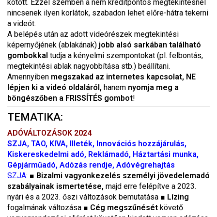
kötött. Ezzel szemben a nem kreditpontos megtekintésnél
nincsenek ilyen korlátok, szabadon lehet előre-hátra tekerni
a videót.
A belépés után az adott videórészek megtekintési
képernyőjének (ablakának)
jobb alsó sarkában található
gombokkal
tudja a kényelmi szempontokat (pl. felbontás,
megtekintési ablak nagyobbítása stb.) beállítani.
Amennyiben
megszakad az internetes kapcsolat, NE
lépjen ki a videó oldaláról,
hanem
nyomja meg a
böngészőben a FRISSÍTÉS gombot
!
TEMATIKA:
ADÓVÁLTOZÁSOK 2024
SZJA, TAO, KIVA, Illeték, Innovációs hozzájárulás,
Kiskereskedelmi adó, Reklámadó, Háztartási munka,
Gépjárműadó, Adózás rendje, Adóvégrehajtás
SZJA:
■
Bizalmi vagyonkezelés személyi jövedelemadó
szabályainak ismertetése,
majd erre felépítve a 2023.
nyári és a 2023. őszi változások bemutatása ■
Lízing
fogalmának változása ■
Cég megszűnését
követő