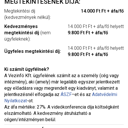
MEGTEKINTÉSÉNEK DÍJA:
Megtekintési díj
14.000 Ft Ft + áfa/fő
(kedvezmények nélkül):
Kedvezményes
14.000 Ft Ft + áfa/fő helyett
megtekintési díj
(nem
9.800 Ft Ft + áfa/fő
ügyfeleknek):
14.000 Ft Ft + áfa/fő helyett
Ügyfeles megtekintési díj:
9.800 Ft Ft + áfa/fő
Ki számít ügyfélnek?
A Vezinfó Kft. ügyfelének számít az a személy (cég vagy
intézmény), aki (amely) már legalább egyszer jelentkezett
egy előadásra vagy megrendelt egy kiadványt, valamint a
jelentkezésnél elfogadja az
ÁSZF
–
et és az
Adatvédelmi
Nyilatkozat
-ot.
Az áfa mértéke: 27%. A videókonferencia díja költségként
elszámolható. A kedvezmény átruházható a
cégen/intézményen belül.