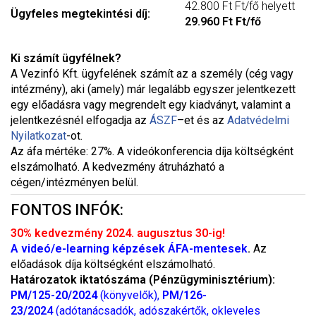
42.800 Ft Ft/fő helyett
Ügyfeles megtekintési díj:
29.960 Ft Ft/fő
Ki számít ügyfélnek?
A Vezinfó Kft. ügyfelének számít az a személy (cég vagy
intézmény), aki (amely) már legalább egyszer jelentkezett
egy előadásra vagy megrendelt egy kiadványt, valamint a
jelentkezésnél elfogadja az
ÁSZF
–
et és az
Adatvédelmi
Nyilatkozat
-ot.
Az áfa mértéke: 27%. A videókonferencia díja költségként
elszámolható. A kedvezmény átruházható a
cégen/intézményen belül.
FONTOS INFÓK:
30% kedvezmény 2024. augusztus 30-ig!
A videó/e-learning képzések ÁFA-mentesek
.
Az
előadások díja költségként elszámolható.
Határozatok iktatószáma (Pénzügyminisztérium):
PM/125-20/2024
(könyvelők),
PM/126-
23/2024
(adótanácsadók, adószakértők, okleveles