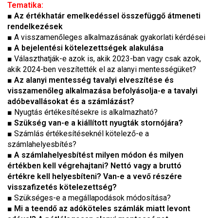
Tematika:
■ Az értékhatár emelkedéssel összefüggő átmeneti
rendelkezések
■ A visszamenőleges alkalmazásának gyakorlati kérdései
■ A bejelentési kötelezettségek alakulása
■ Választhatják-e azok is, akik 2023-ban vagy csak azok,
akik 2024-ben veszítették el az alanyi mentességüket?
■ Az alanyi mentesség tavalyi elveszítése és
visszamenőleg alkalmazása befolyásolja-e a tavalyi
adóbevallásokat és a számlázást?
■ Nyugtás értékesítésekre is alkalmazható?
■ Szükség van-e a kiállított nyugták stornójára?
■ Számlás értékesítéseknél kötelező-e a
számlahelyesbítés?
■ A számlahelyesbítést milyen módon és milyen
értékben kell végrehajtani? Nettó vagy a bruttó
értékre kell helyesbíteni? Van-e a vevő részére
visszafizetés kötelezettség?
■ Szükséges-e a megállapodások módosítása?
■
Mi a teendő az adóköteles számlák miatt levont