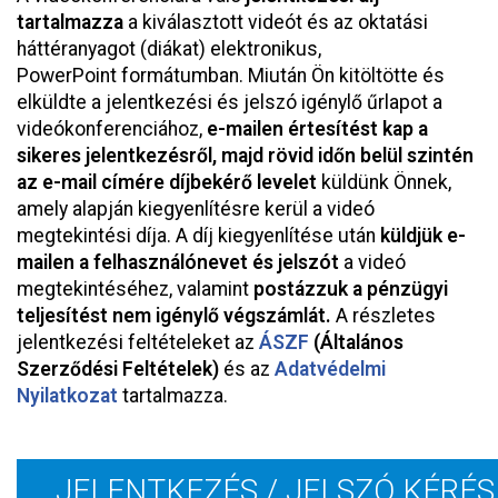
tartalmazza
a kiválasztott videót és az oktatási
háttéranyagot (diákat) elektronikus,
PowerPoint formátumban. Miután Ön kitöltötte és
elküldte a jelentkezési és jelszó igénylő űrlapot a
videókonferenciához,
e-mailen értesítést kap a
sikeres jelentkezésről, majd rövid időn belül szintén
az e-mail címére díjbekérő levelet
küldünk Önnek,
amely alapján kiegyenlítésre kerül a videó
megtekintési díja. A díj kiegyenlítése után
küldjük e-
mailen a felhasználónevet és jelszót
a videó
megtekintéséhez, valamint
postázzuk a pénzügyi
teljesítést nem igénylő végszámlát.
A részletes
jelentkezési feltételeket az
ÁSZF
(Általános
Szerződési Feltételek)
és az
Adatvédelmi
Nyilatkozat
tartalmazza.
JELENTKEZÉS / JELSZÓ KÉRÉS