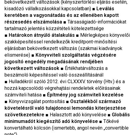
bekövetkezett változások (kényszertörlési eljárás esetén,
kisadózó vállalkozásokkal kapcsolatban)
■
Leválás
keretében a vagyonátadás és az ellenében kapott
részesedés elszámolása
■
Társaságiadó-információkat
tartalmazó jelentés közzétételi kötelezettsége
■
Határokon átnyúló átalakulás
■
Mérlegképes könyvelői
szakképesítéssel rendelkezők kreditpont-minősítési
eljárásban bekövetkezett változás (szakmai kiadványok
elismerése)
■ Könyvviteli szolgáltatás végzésére
jogosító engedély megadásának rendjében
következett változások ■
Értékhatárváltozás a
beszámoló képesítéssel való összeállításánál
■
Hulladékról szóló 2012. évi CLXXXV. törvény (Htv.) és a
hozzá kapcsolódó végrehajtási rendeletek előírásainak
számviteli hatása
■ Építmény jog számviteli kezelése
■
Könyvvizsgálat pontosítás
■
Osztalékból származó
követelésről való tulajdonosi lemondás kiterjesztése
szövetkezetekre
■
Halasztott adó könyvelése
■ Globális
minimumadót kiegészítő adó könyvelése
■
Tőkévé
konvertálható kölcsön (ismertebb, angol nevén „convertible
note”)