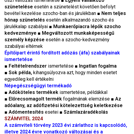
őszi változás ismertetése ■
Egyéni vállalkozó
szünetelése
esetén a szünetelést követően befolyt
bevétel kezelése szocho-ban és járulékban ■
Nem teljes
hónap szünetelés
esetén alkalmazandó szocho és
járulékalap szabályai ■
Munkaerőpiacra lépők szocho
kedvezménye
■
Megváltozott munkaképességű
személy képzése
esetén a szocho-kedvezmény
szabályai eltérnek
Építőipart érintő fordított adózás (áfa) szabályainak
ismertetése
■
Feltételrendszer
ismertetése ■
Ingatlan fogalma
■
Sok példa,
kihangsúlyozva azt, hogy minden esetet
egyedileg kell értékelni
Népegészségügyi termékadó
■
Adóköteles termékek
ismertetése, példákkal
■
Előrecsomagolt termék
fogalmának elemzése ■
Az
adóalany, az adófizetési kötelezettség keletkezése
■
Adómentesítés
esetei ■
Számlazáradékolás
SZÁMVITEL 2024
A számviteli törvény 2023 évi zárlathoz is kapcsolódó,
illetve 2024 évre vonatkozó változásai és a