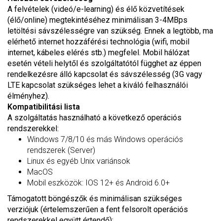
A felvételek (videó/e-learning) és élő közvetítések
(élő/online) megtekintéséhez minimálisan 3-4MBps
letöltési sávszélességre van szükség. Ennek a legtöbb, ma
elérhető internet hozzáférési technológia (wifi, mobil
internet, kábeles elérés stb.) megfelel. Mobil hálózat
esetén vételi helytől és szolgáltatótól függhet az éppen
rendelkezésre álló kapcsolat és sávszélesség (3G vagy
LTE kapcsolat szükséges lehet a kiváló felhasználói
élményhez).
Kompatibilitási lista
A szolgáltatás használható a következő operációs
rendszerekkel:
Windows 7/8/10 és más Windows operációs
rendszerek (Server)
Linux és egyéb Unix variánsok
MacOS
Mobil eszközök: IOS 12+ és Android 6.0+
Támogatott böngészők és minimálisan szükséges
verziójuk (értelemszerűen a fent felsorolt operációs
rendszerekkel együtt értendő):