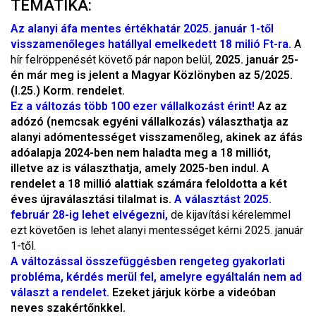
TEMATIKA:
Az alanyi áfa mentes értékhatár 2025. január 1-től
visszamenőleges hatállyal emelkedett 18 milió Ft-ra.
A
hír felröppenését követő pár napon belül,
2025. január 25-
én már meg is jelent a Magyar Közlönyben az 5/2025.
(I.25.) Korm. rendelet.
Ez a változás több 100 ezer vállalkozást érint!
Az az
adózó (nemcsak egyéni vállalkozás) választhatja az
alanyi adómentességet visszamenőleg, akinek az áfás
adóalapja 2024-ben nem haladta meg a 18 milliót,
illetve az is választhatja, amely 2025-ben indul. A
rendelet a 18 millió alattiak számára feloldotta a két
éves újraválasztási tilalmat is.
A választást 2025.
február 28-ig lehet elvégezni,
de kijavítási kérelemmel
ezt követően is lehet alanyi mentességet kérni 2025. január
1-től.
A változással összefüggésben rengeteg gyakorlati
probléma, kérdés merül fel, amelyre egyáltalán nem ad
választ a rendelet.
Ezeket járjuk körbe a videóban
neves szakértőnkkel.