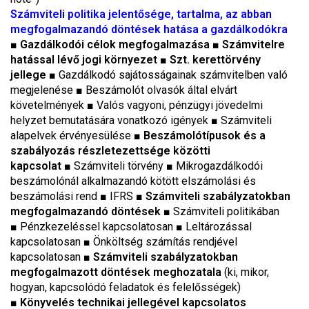
Számviteli politika jelentősége, tartalma, az abban
megfogalmazandó döntések hatása a gazdálkodókra
■
Gazdálkodói célok megfogalmazása
■
Számvitelre
hatással lévő jogi környezet
■ Szt. kerettörvény
jellege
■
Gazdálkodó sajátosságainak számvitelben való
megjelenése ■ Beszámolót olvasók által elvárt
követelmények ■ Valós vagyoni, pénzügyi jövedelmi
helyzet bemutatására vonatkozó igények ■ Számviteli
alapelvek érvényesülése
■ Beszámolótípusok és a
szabályozás részletezettsége közötti
kapcsolat
■ Számviteli törvény
■
Mikrogazdálkodói
beszámolónál alkalmazandó kötött elszámolási és
beszámolási rend
■
IFRS
■ Számviteli szabályzatokban
megfogalmazandó döntések
■ Számviteli politikában
■
Pénzkezeléssel kapcsolatosan
■
Leltározással
kapcsolatosan
■
Önköltség számítás rendjével
kapcsolatosan
■
Számviteli szabályzatokban
megfogalmazott döntések meghozatala
(ki, mikor,
hogyan, kapcsolódó feladatok és felelősségek)
■
Könyvelés technikai jellegével kapcsolatos