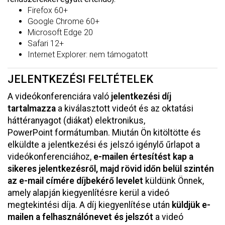
Firefox 60+
Google Chrome 60+
Microsoft Edge 20
Safari 12+
Internet Explorer: nem támogatott
JELENTKEZÉSI FELTÉTELEK
A videókonferenciára való
jelentkezési díj
tartalmazza
a kiválasztott videót és az oktatási
háttéranyagot (diákat) elektronikus,
PowerPoint formátumban. Miután Ön kitöltötte és
elküldte a jelentkezési és jelszó igénylő űrlapot a
videókonferenciához,
e-mailen értesítést kap a
sikeres jelentkezésről, majd rövid időn belül szintén
az e-mail címére díjbekérő levelet
küldünk Önnek,
amely alapján kiegyenlítésre kerül a videó
megtekintési díja. A díj kiegyenlítése után
küldjük e-
mailen a felhasználónevet és jelszót
a videó