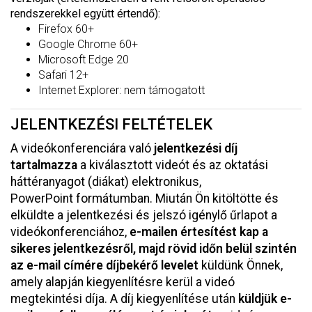
rendszerekkel együtt értendő):
Firefox 60+
Google Chrome 60+
Microsoft Edge 20
Safari 12+
Internet Explorer: nem támogatott
JELENTKEZÉSI FELTÉTELEK
A videókonferenciára való
jelentkezési díj
tartalmazza
a kiválasztott videót és az oktatási
háttéranyagot (diákat) elektronikus,
PowerPoint formátumban. Miután Ön kitöltötte és
elküldte a jelentkezési és jelszó igénylő űrlapot a
videókonferenciához,
e-mailen értesítést kap a
sikeres jelentkezésről, majd rövid időn belül szintén
az e-mail címére díjbekérő levelet
küldünk Önnek,
amely alapján kiegyenlítésre kerül a videó
megtekintési díja. A díj kiegyenlítése után
küldjük e-