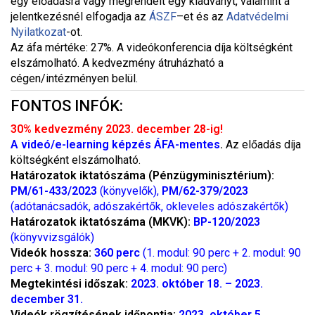
egy előadásra vagy megrendelt egy kiadványt, valamint a
jelentkezésnél elfogadja az
ÁSZF
–
et és az
Adatvédelmi
Nyilatkozat
-ot.
Az áfa mértéke: 27%. A videókonferencia díja költségként
elszámolható. A kedvezmény átruházható a
cégen/intézményen belül.
FONTOS INFÓK:
30% kedvezmény 2023. december 28-ig!
A videó/e-learning képzés ÁFA-mentes
.
Az előadás díja
költségként elszámolható.
Határozatok iktatószáma (Pénzügyminisztérium):
PM/61-433/2023
(könyvelők),
PM/62-379/2023
(adótanácsadók, adószakértők, okleveles adószakértők)
Határozatok iktatószáma (MKVK):
BP-120/2023
(könyvvizsgálók)
Videók hossza:
360 perc
(1. modul: 90 perc + 2. modul: 90
perc + 3. modul: 90 perc + 4. modul: 90 perc)
Megtekintési időszak:
2023. október 18. – 2023.
december 31.
Videók rögzítésének időpontja:
2023. október 5.