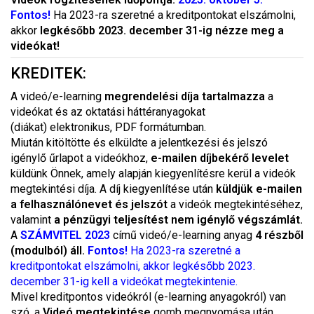
Fontos!
Ha 2023-ra szeretné a kreditpontokat elszámolni,
akkor
legkésőbb 2023. december 31-ig nézze meg a
videókat!
KREDITEK:
A videó/e-learning
megrendelési díja tartalmazza
a
videókat és az oktatási háttéranyagokat
(diákat) elektronikus, PDF formátumban.
Miután kitöltötte és elküldte a jelentkezési és jelszó
igénylő űrlapot a videókhoz,
e-mailen díjbekérő levelet
küldünk Önnek, amely alapján kiegyenlítésre kerül a videók
megtekintési díja. A díj kiegyenlítése után
küldjük e-mailen
a felhasználónevet és jelszót
a videók megtekintéséhez,
valamint
a pénzügyi teljesítést nem igénylő végszámlát.
A
SZÁMVITEL 2023
című videó/e-learning anyag
4 részből
(modulból) áll.
Fontos!
Ha 2023-ra szeretné a
kreditpontokat elszámolni, akkor legkésőbb 2023.
december 31-ig kell a videókat megtekintenie.
Mivel kreditpontos videókról (e-learning anyagokról) van
szó, a
Videó megtekintése
gomb megnyomása után