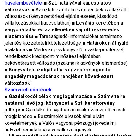
figyelembevétele:
■
Szt. hatályával kapcsolatos
változások
■
Az üzleti év értelmezésben bekövetkezett
változások (kényszertörlési eljárás esetén, kisadózó
vállalkozásokkal kapcsolatban)
■
Leválás keretében a
vagyonátadás és az ellenében kapott részesedés
elszámolása
■
Társaságiadó-információkat tartalmazó
jelentés közzétételi kötelezettsége
■
Határokon átnyúló
átalakulás
■
Mérlegképes könyvelői szakképesítéssel
rendelkezők kreditpont-minősítési eljárásban
bekövetkezett változás (szakmai kiadványok elismerése)
■ Könyvviteli szolgáltatás végzésére jogosító
engedély megadásának rendjében következett
változások
Számviteli döntések
■
Gazdálkodói célok megfogalmazása
■
Számvitelre
hatással lévő jogi környezet
■ Szt. kerettörvény
jellege
■
Gazdálkodó sajátosságainak számvitelben való
megjelenése ■ Beszámolót olvasók által elvárt
követelmények ■ Valós vagyoni, pénzügyi jövedelmi
helyzet bemutatására vonatkozó igények