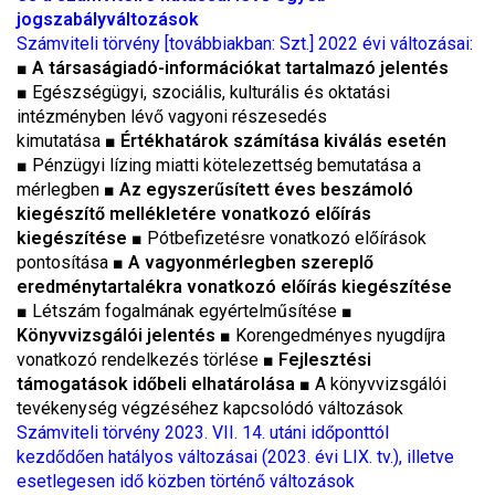
jogszabályváltozások
Számviteli törvény [továbbiakban: Szt.] 2022 évi változásai:
■
A társaságiadó-információkat tartalmazó jelentés
■
Egészségügyi, szociális, kulturális és oktatási
intézményben lévő vagyoni részesedés
kimutatása
■
Értékhatárok számítása kiválás esetén
■
Pénzügyi lízing miatti kötelezettség bemutatása a
mérlegben
■
Az egyszerűsített éves beszámoló
kiegészítő mellékletére vonatkozó előírás
kiegészítése
■
Pótbefizetésre vonatkozó előírások
pontosítása
■ A vagyonmérlegben szereplő
eredménytartalékra vonatkozó előírás kiegészítése
■
Létszám fogalmának egyértelműsítése
■
Könyvvizsgálói jelentés
■
Korengedményes nyugdíjra
vonatkozó rendelkezés törlése
■
Fejlesztési
támogatások időbeli elhatárolása
■
A könyvvizsgálói
tevékenység végzéséhez kapcsolódó változások
Számviteli törvény 2023. VII. 14. utáni időponttól
kezdődően hatályos változásai (2023. évi LIX. tv.), illetve
esetlegesen idő közben történő változások