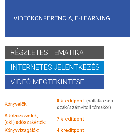
VIDEÓKONFERENCIA, E-LEARNING
RÉSZLETES TEMATIKA
INTERNETES JELENTKEZÉS
VIDEÓ MEGTEKINTÉSE
8 kreditpont
(vállalkozási
Könyvelők:
szak/számviteli témakör)
Adótanácsadók,
7 kreditpont
(okl.) adószakértők:
Könyvvizsgálók:
4 kreditpont