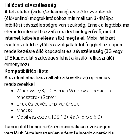
Hálózati sávszélesség
A felvételek (videó/e-learning) és élő közvetítések
(élő/online) megtekintéséhez minimálisan 3-4MBps
letöltési sávszélességre van szükség. Ennek a legtöbb, ma
elérhető internet hozzáférési technológia (wifi, mobil
internet, kábeles elérés stb.) megfelel. Mobil hálózat
esetén vételi helytől és szolgáltatótól függhet az éppen
rendelkezésre álló kapcsolat és sávszélesség (3G vagy
LTE kapcsolat szükséges lehet a kiváló felhasználói
élményhez).
Kompatibilitási lista
A szolgáltatás használható a következő operációs
rendszerekkel:
Windows 7/8/10 és más Windows operációs
rendszerek (Server)
Linux és egyéb Unix variánsok
MacOS
Mobil eszközök: IOS 12+ és Android 6.0+
Támogatott böngészők és minimálisan szükséges
verziójuk (értelemszerűen a fent felsorolt operációs