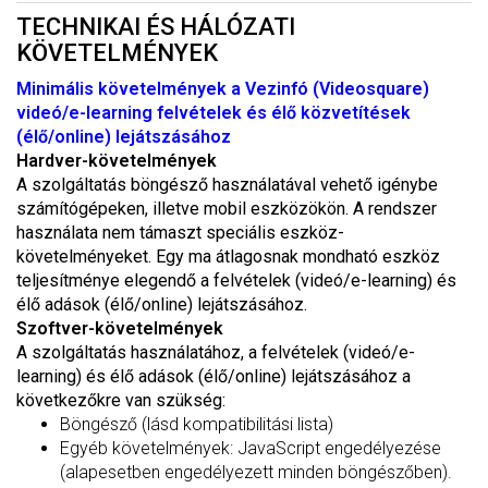
TECHNIKAI ÉS HÁLÓZATI
KÖVETELMÉNYEK
Minimális követelmények a Vezinfó (Videosquare)
videó/e-learning felvételek és élő közvetítések
(élő/online) lejátszásához
Hardver-követelmények
A szolgáltatás böngésző használatával vehető igénybe
számítógépeken, illetve mobil eszközökön. A rendszer
használata nem támaszt speciális eszköz-
követelményeket. Egy ma átlagosnak mondható eszköz
teljesítménye elegendő a felvételek (videó/e-learning) és
élő adások (élő/online) lejátszásához.
Szoftver-követelmények
A szolgáltatás használatához, a felvételek (videó/e-
learning) és élő adások (élő/online) lejátszásához a
következőkre van szükség:
Böngésző (lásd kompatibilitási lista)
Egyéb követelmények: JavaScript engedélyezése
(alapesetben engedélyezett minden böngészőben).