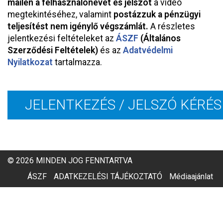
mailen a felhasználónevet és jelszót
a videó
megtekintéséhez, valamint
postázzuk a pénzügyi
teljesítést nem igénylő végszámlát.
A részletes
jelentkezési feltételeket az
ÁSZF
(Általános
Szerződési Feltételek)
és az
Adatvédelmi
Nyilatkozat
tartalmazza.
JELENTKEZÉS / JELSZÓ KÉRÉS
© 2026 MINDEN JOG FENNTARTVA
ÁSZF
ADATKEZELÉSI TÁJÉKOZTATÓ
Médiaajánlat