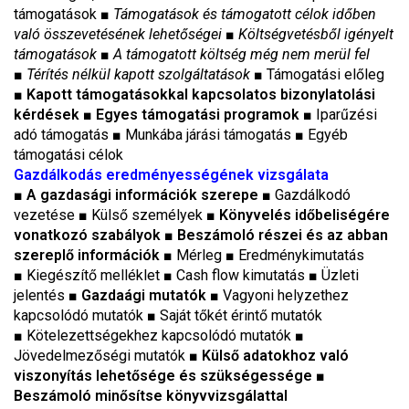
támogatások ■
Támogatások és támogatott célok időben
való összevetésének lehetőségei
■
Költségvetésből igényelt
támogatások
■
A támogatott költség még nem merül fel
■
Térítés nélkül kapott szolgáltatások
■
Támogatási előleg
■ Kapott támogatásokkal kapcsolatos bizonylatolási
kérdések
■ Egyes támogatási programok
■
Iparűzési
adó támogatás
■
Munkába járási támogatás
■
Egyéb
támogatási célok
Gazdálkodás eredményességének vizsgálata
■
A gazdasági információk szerepe
■ Gazdálkodó
vezetése
■
Külső személyek
■ Könyvelés időbeliségére
vonatkozó szabályok
■
Beszámoló részei és az abban
szereplő információk
■ Mérleg
■
Eredménykimutatás
■
Kiegészítő melléklet ■ Cash flow kimutatás
■
Üzleti
jelentés
■ Gazdaági mutatók
■
Vagyoni helyzethez
kapcsolódó mutatók
■
Saját tőkét érintő mutatók
■
Kötelezettségekhez kapcsolódó mutatók
■
Jövedelmezőségi mutatók
■ Külső adatokhoz való
viszonyítás lehetősége és szükségessége
■
Beszámoló minősítse könyvvizsgálattal