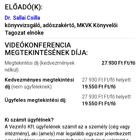
ELŐADÓ(K):
Dr. Sallai Csilla
könyvvizsgáló, adószakértő, MKVK Könyvelői
Tagozat elnöke
VIDEÓKONFERENCIA
MEGTEKINTÉSÉNEK DÍJA:
Megtekintési díj (kedvezmények
27.930 Ft Ft/fő
nélkül):
Kedvezményes megtekintési
27.930 Ft Ft/fő helyett
díj
(nem ügyfeleknek):
19.550 Ft Ft/fő
27.930 Ft Ft/fő helyett
Ügyfeles megtekintési díj:
19.550 Ft Ft/fő
Ki számít ügyfélnek?
A Vezinfó Kft. ügyfelének számít az a személy (cég vagy
intézmény), aki (amely) már legalább egyszer jelentkezett