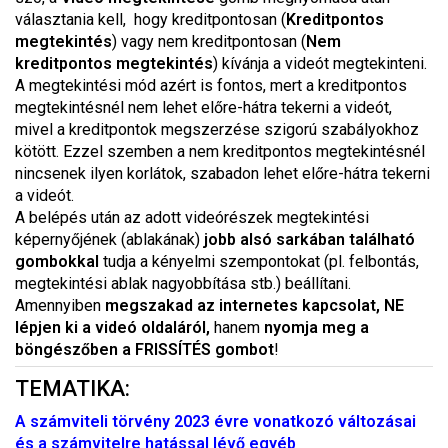
választania kell, hogy kreditpontosan (
Kreditpontos
megtekintés
) vagy nem kreditpontosan (
Nem
kreditpontos megtekintés
) kívánja a videót megtekinteni.
A megtekintési mód azért is fontos, mert a kreditpontos
megtekintésnél nem lehet előre-hátra tekerni a videót,
mivel a kreditpontok megszerzése szigorú szabályokhoz
kötött. Ezzel szemben a nem kreditpontos megtekintésnél
nincsenek ilyen korlátok, szabadon lehet előre-hátra tekerni
a videót.
A belépés után az adott videórészek megtekintési
képernyőjének (ablakának)
jobb alsó sarkában található
gombokkal
tudja a kényelmi szempontokat (pl. felbontás,
megtekintési ablak nagyobbítása stb.) beállítani.
Amennyiben
megszakad az internetes kapcsolat, NE
lépjen ki a videó oldaláról,
hanem
nyomja meg a
böngészőben a FRISSÍTÉS gombot
!
TEMATIKA:
A számviteli törvény 2023 évre vonatkozó változásai
és a számvitelre hatással lévő egyéb