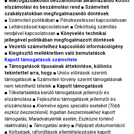
■ Mikrogazdálkodói beszámolónál alkalmazandó kötött
elszámolási és beszámolási rend
■ Számviteli
szabályzatokban megfogalmazandó döntések
■ Számviteli politikában
■
Pénzkezeléssel kapcsolatosan
■
Leltározással kapcsolatosan
■
Önköltség számítás
rendjével kapcsolatosan
■
Könyvelés technikai
jellegével politikában megfogalmazott döntések
■ Vezetői számvitelhez kapcsolódó információigény
■ Kiegészítő mellékletben való bemutatások
Kapott támogatások számvitele
■
Támogatások típusainak áttekintése, különös
tekintettel arra, hogy
■ Uniós előírások szerinti
támogatások ■ Számviteli törvény szerint támogatásnak
nem tekinthető tételek ■
Kapott támogatások
■
Tőketartalékba kerülő támogatások jellemzői és
elszámolása
■
Fejlesztési támogatások jellemzői és
elszámolása ■
Kiemelve egyes speciális eseteket (Több
eszköz beszerzésnél, Ingatlan beszerzésekhez kapott
támogatás, Maradványérték esetén, Eszközre történő
ráaktiválás)
■
Támogatási arány
■
Pályázati dokumentáció
■
Költségek, ráfordítások ellentételezésére kapott