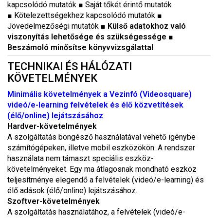
kapcsolódó mutatók
■
Saját tőkét érintő mutatók
■
Kötelezettségekhez kapcsolódó mutatók
■
Jövedelmezőségi mutatók
■ Külső adatokhoz való
viszonyítás lehetősége és szükségessége
■
Beszámoló minősítse könyvvizsgálattal
TECHNIKAI ÉS HÁLÓZATI
KÖVETELMÉNYEK
Minimális követelmények a Vezinfó (Videosquare)
videó/e-learning felvételek és élő közvetítések
(élő/online) lejátszásához
Hardver-követelmények
A szolgáltatás böngésző használatával vehető igénybe
számítógépeken, illetve mobil eszközökön. A rendszer
használata nem támaszt speciális eszköz-
követelményeket. Egy ma átlagosnak mondható eszköz
teljesítménye elegendő a felvételek (videó/e-learning) és
élő adások (élő/online) lejátszásához.
Szoftver-követelmények
A szolgáltatás használatához, a felvételek (videó/e-