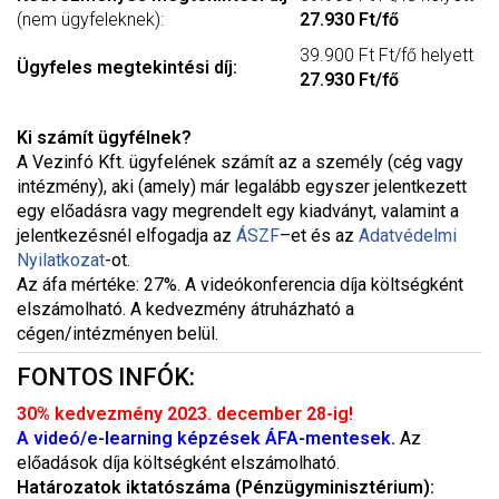
(nem ügyfeleknek):
27.930 Ft/fő
39.900 Ft Ft/fő helyett
Ügyfeles megtekintési díj:
27.930 Ft/fő
Ki számít ügyfélnek?
A Vezinfó Kft. ügyfelének számít az a személy (cég vagy
intézmény), aki (amely) már legalább egyszer jelentkezett
egy előadásra vagy megrendelt egy kiadványt, valamint a
jelentkezésnél elfogadja az
ÁSZF
–
et és az
Adatvédelmi
Nyilatkozat
-ot.
Az áfa mértéke: 27%. A videókonferencia díja költségként
elszámolható. A kedvezmény átruházható a
cégen/intézményen belül.
FONTOS INFÓK:
30% kedvezmény 2023. december 28-ig!
A videó/e-learning képzések ÁFA-mentesek
.
Az
előadások díja költségként elszámolható.
Határozatok iktatószáma (Pénzügyminisztérium):