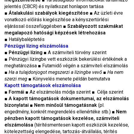
jelentés (CBCR) és nyilatkozat honlapon tartása
■
Átalakulási szabályok kiegészítése
■
Az üzleti évre
vonatkozó előírás kiegészítése a kényszertörlési
eljárással összefüggésben
■ Szabályozott szakmákat
megalapozó hatósági képzések létrehozása
■
Hatálybaléptetés
Pénzügyi lízing elszámolása
■
Pénzügyi lízing
■ A számviteli törvény szerint
■
Pénzügyi lízingbe vett eszközök bekerülési értékének a
meghatározása
■
Futamidő végén a számviteli elszámolás
■
Ha a tulajdonjogot megszerzi a lízingbe vevő
■
Ha nem
szerzi meg
■
Könyvelés menete példán bemutatva
Kapott támogatások elszámolása
■
Formái
■ Az elszámolás módja szerint ■
Célja szerint
■
A kapott támogatások dokumentumai, az elszámolás
bizonylatai
■ Nem minősül támogatásnak
(pl.
engedmény, konkrét megrendelés ellenértéke stb.)
■
Nem
pénzben kapott támogatások kezelése, számviteli
elszámolása
(térítésmentesen kapott eszközök kezelése,
kötelezettség elengedése, tartozás-átvállalás, térítés