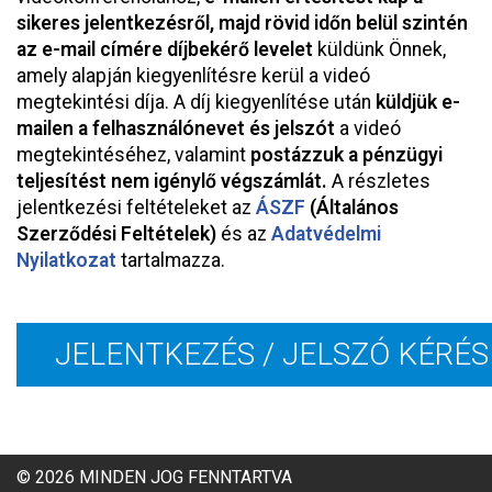
sikeres jelentkezésről, majd rövid időn belül szintén
az e-mail címére díjbekérő levelet
küldünk Önnek,
amely alapján kiegyenlítésre kerül a videó
megtekintési díja. A díj kiegyenlítése után
küldjük e-
mailen a felhasználónevet és jelszót
a videó
megtekintéséhez, valamint
postázzuk a pénzügyi
teljesítést nem igénylő végszámlát.
A részletes
jelentkezési feltételeket az
ÁSZF
(Általános
Szerződési Feltételek)
és az
Adatvédelmi
Nyilatkozat
tartalmazza.
JELENTKEZÉS / JELSZÓ KÉRÉS
© 2026 MINDEN JOG FENNTARTVA