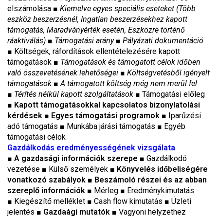
elszámolása ■
Kiemelve egyes speciális eseteket (Több
eszköz beszerzésnél, Ingatlan beszerzésekhez kapott
támogatás, Maradványérték esetén, Eszközre történő
ráaktiválás)
■
Támogatási arány
■
Pályázati dokumentáció
■
Költségek, ráfordítások ellentételezésére kapott
támogatások ■
Támogatások és támogatott célok időben
való összevetésének lehetőségei
■
Költségvetésből igényelt
támogatások
■
A támogatott költség még nem merül fel
■
Térítés nélkül kapott szolgáltatások
■
Támogatási előleg
■ Kapott támogatásokkal kapcsolatos bizonylatolási
kérdések
■ Egyes támogatási programok
■
Iparűzési
adó támogatás
■
Munkába járási támogatás
■
Egyéb
támogatási célok
Gazdálkodás eredményességének vizsgálata
■
A gazdasági információk szerepe
■ Gazdálkodó
vezetése
■
Külső személyek
■ Könyvelés időbeliségére
vonatkozó szabályok
■
Beszámoló részei és az abban
szereplő információk
■ Mérleg
■
Eredménykimutatás
■
Kiegészítő melléklet ■ Cash flow kimutatás
■
Üzleti
jelentés
■ Gazdaági mutatók
■
Vagyoni helyzethez