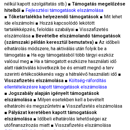
nélkül kapott szolgáltatás stb.)
■ Támogatás megelőzése
hitelből
■
Fejlesztési támogatások elszámolása
■
Tőketartalékba helyezendő támogatások
■
Mit lehet
ide elszámolni
■
Hozzá kapcsolódó lekötött
tartalékképzés, feloldás szabályai
■
Visszafizetés
elszámolása
■ Bevételbe elszámolandó támogatások
(számszaki példán keresztül bemutatva)
■
Az időbeli
elhatárolás módszere, ha aktiválás után folyik be a
támogatás
■
Ha egy támogatásból több tárgyi eszköz
valósul meg
■
Ha a támogatott eszközre használati idő
alatt ráaktiválás következik be és emiatt megnő a terv
szerinti értékcsökkenés vagy a hátralévő használati idő
■
Visszafizetés elszámolása ■
Költség-ráfordítás
ellentételezésre kapott támogatások elszámolása
■ Jogszabály alapján igényelt támogatások
elszámolása ■
Milyen esetekben kell a bevételt
elhatárolni és megszűntetni
■
Visszafizetés elszámolása
■ Pályázat keretében kapott támogatások
elszámolása ■
Időbeli elhatárolás lehetőségei az
utófinanszírozás miatt
■
Visszafizetés elszámolása