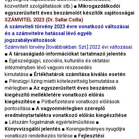
közvetített szolgáltatások stb.)
■ Mikrogazdálkodói
egyszerűsített éves beszámolót készítők sajátosságai
SZÁMVITEL 2023 (Dr. Sallai Csilla)
A számviteli törvény 2023 évre vonatkozó változásai
és a számvitelre hatással lévő egyéb
jogszabályváltozások
Számviteli törvény [továbbiakban: Szt.] 2022 évi változásai:
■
A társaságiadó-információkat tartalmazó jelentés
■
Egészségügyi, szociális, kulturális és oktatási
intézményben lévő vagyoni részesedés
kimutatása
■
Értékhatárok számítása kiválás esetén
■
Pénzügyi lízing miatti kötelezettség bemutatása a
mérlegben
■
Az egyszerűsített éves beszámoló
kiegészítő mellékletére vonatkozó előírás
kiegészítése
■
Pótbefizetésre vonatkozó előírások
pontosítása
■ A vagyonmérlegben szereplő
eredménytartalékra vonatkozó előírás kiegészítése
■
Létszám fogalmának egyértelműsítése
■
Könyvvizsgálói jelentés
■
Korengedményes nyugdíjra
vonatkozó rendelkezés törlése
■
Fejlesztési