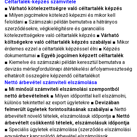
Céltartalék-képzés számvitele
■
Várható kötelezettségre való céltartalék képzés
■ Milyen jogcímekre kötelező képezni és mikor kell
feloldani
■
Számszaki példán bemutatva a hátrányos
szerződésekre, végkielégítésre és garanciális
kötelezettségekre való céltartalék képzés
■ Várható
költségekre való céltartalék képzés szabályai
■ Mikor
érdemes ezzel a céltartalék képzéssel élni ■ Képzés
dokumentumai
■ Egyéb jogcímen képzett céltartalék
■
Kiemelve és számszaki példán keresztül bemutatva a
devizás mérlegfordulónapi átértékelési árfolyamveszteség
elhatárolt összegére képzendő céltartalékot
Nettó árbevétel számviteli elszámolása
■
Mi minősül számviteli elszámolási szempontból
nettó árbevételnek
■ Milyen időponttal kell elszámolni,
különös tekintettel az export ügyletekre
■ Devizában
felmerült ügyletek forintosításának szabályai
■
Nettó
árbevételt növelő tételek, elszámolásuk időpontja ■
Nettó
árbevételt csökkentő tételek, elszámolásuk időpontja
■ Speciális ügyletek elszámolása (szerződés elszámolási
egységhez kapcsolódó árbevétel elszámolások,