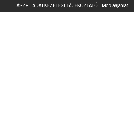
ÁSZF
ADATKEZELÉSI TÁJÉKOZTATÓ
Médiaajánlat