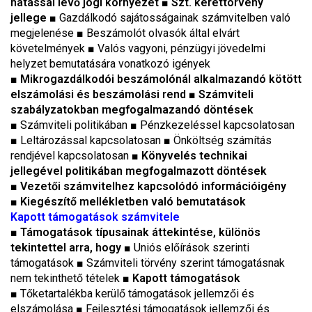
hatással lévő jogi környezet
■ Szt. kerettörvény
jellege
■
Gazdálkodó sajátosságainak számvitelben való
megjelenése ■ Beszámolót olvasók által elvárt
követelmények ■ Valós vagyoni, pénzügyi jövedelmi
helyzet bemutatására vonatkozó igények
■ Mikrogazdálkodói beszámolónál alkalmazandó kötött
elszámolási és beszámolási rend
■ Számviteli
szabályzatokban megfogalmazandó döntések
■ Számviteli politikában
■
Pénzkezeléssel kapcsolatosan
■
Leltározással kapcsolatosan
■
Önköltség számítás
rendjével kapcsolatosan
■
Könyvelés technikai
jellegével politikában megfogalmazott döntések
■ Vezetői számvitelhez kapcsolódó információigény
■ Kiegészítő mellékletben való bemutatások
Kapott támogatások számvitele
■
Támogatások típusainak áttekintése, különös
tekintettel arra, hogy
■ Uniós előírások szerinti
támogatások ■ Számviteli törvény szerint támogatásnak
nem tekinthető tételek ■
Kapott támogatások
■
Tőketartalékba kerülő támogatások jellemzői és
elszámolása
■
Fejlesztési támogatások jellemzői és