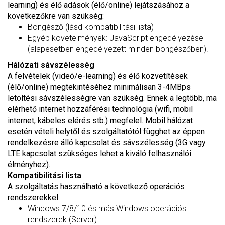
learning) és élő adások (élő/online) lejátszásához a
következőkre van szükség:
Böngésző (lásd kompatibilitási lista)
Egyéb követelmények: JavaScript engedélyezése
(alapesetben engedélyezett minden böngészőben).
Hálózati sávszélesség
A felvételek (videó/e-learning) és élő közvetítések
(élő/online) megtekintéséhez minimálisan 3-4MBps
letöltési sávszélességre van szükség. Ennek a legtöbb, ma
elérhető internet hozzáférési technológia (wifi, mobil
internet, kábeles elérés stb.) megfelel. Mobil hálózat
esetén vételi helytől és szolgáltatótól függhet az éppen
rendelkezésre álló kapcsolat és sávszélesség (3G vagy
LTE kapcsolat szükséges lehet a kiváló felhasználói
élményhez).
Kompatibilitási lista
A szolgáltatás használható a következő operációs
rendszerekkel:
Windows 7/8/10 és más Windows operációs
rendszerek (Server)