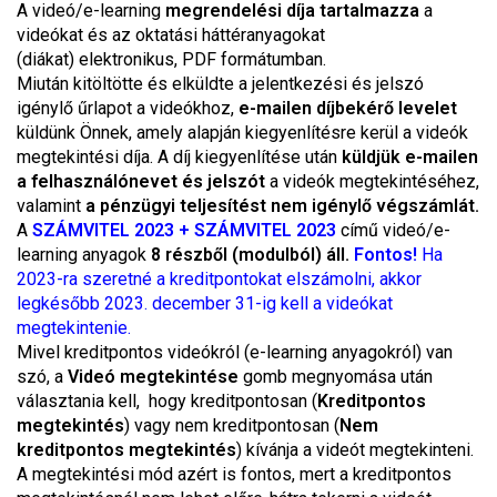
A videó/e-learning
megrendelési díja tartalmazza
a
videókat és az oktatási háttéranyagokat
(diákat) elektronikus, PDF formátumban.
Miután kitöltötte és elküldte a jelentkezési és jelszó
igénylő űrlapot a videókhoz,
e-mailen díjbekérő levelet
küldünk Önnek, amely alapján kiegyenlítésre kerül a videók
megtekintési díja. A díj kiegyenlítése után
küldjük e-mailen
a felhasználónevet és jelszót
a videók megtekintéséhez,
valamint
a pénzügyi teljesítést nem igénylő végszámlát.
A
SZÁMVITEL 2023 + SZÁMVITEL 2023
című videó/e-
learning anyagok
8 részből (modulból) áll.
Fontos!
Ha
2023-ra szeretné a kreditpontokat elszámolni, akkor
legkésőbb 2023. december 31-ig kell a videókat
megtekintenie.
Mivel kreditpontos videókról (e-learning anyagokról) van
szó, a
Videó megtekintése
gomb megnyomása után
választania kell, hogy kreditpontosan (
Kreditpontos
megtekintés
) vagy nem kreditpontosan (
Nem
kreditpontos megtekintés
) kívánja a videót megtekinteni.
A megtekintési mód azért is fontos, mert a kreditpontos