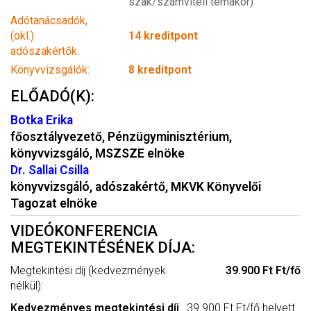
szak/számviteli témakör)
Adótanácsadók,
(okl.)
14 kreditpont
adószakértők:
Könyvvizsgálók:
8 kreditpont
ELŐADÓ(K):
Botka Erika
főosztályvezető, Pénzügyminisztérium,
könyvvizsgáló, MSZSZE elnöke
Dr. Sallai Csilla
könyvvizsgáló, adószakértő, MKVK Könyvelői
Tagozat elnöke
VIDEÓKONFERENCIA
MEGTEKINTÉSÉNEK DÍJA:
Megtekintési díj (kedvezmények
39.900 Ft Ft/fő
nélkül):
Kedvezményes megtekintési díj
39.900 Ft Ft/fő helyett