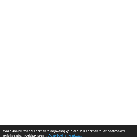
Weboldalunk további használatával jóváhagyja a cookie-k használatát az adatvédelmi
nyilatkozatban foglaltak szerint.
Adatvédelmi nyilatkozat