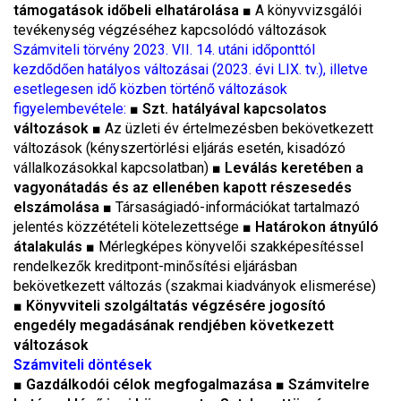
támogatások időbeli elhatárolása
■
A könyvvizsgálói
tevékenység végzéséhez kapcsolódó változások
Számviteli törvény 2023. VII. 14. utáni időponttól
kezdődően hatályos változásai (2023. évi LIX. tv.), illetve
esetlegesen idő közben történő változások
figyelembevétele:
■
Szt. hatályával kapcsolatos
változások
■
Az üzleti év értelmezésben bekövetkezett
változások (kényszertörlési eljárás esetén, kisadózó
vállalkozásokkal kapcsolatban)
■
Leválás keretében a
vagyonátadás és az ellenében kapott részesedés
elszámolása
■
Társaságiadó-információkat tartalmazó
jelentés közzétételi kötelezettsége
■
Határokon átnyúló
átalakulás
■
Mérlegképes könyvelői szakképesítéssel
rendelkezők kreditpont-minősítési eljárásban
bekövetkezett változás (szakmai kiadványok elismerése)
■ Könyvviteli szolgáltatás végzésére jogosító
engedély megadásának rendjében következett
változások
Számviteli döntések
■
Gazdálkodói célok megfogalmazása
■
Számvitelre