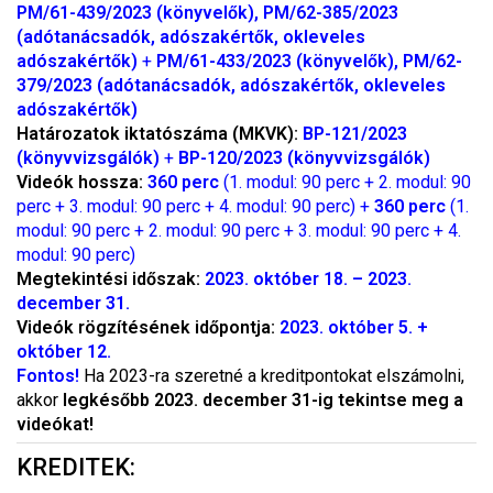
PM/61-439/2023 (könyvelők), PM/62-385/2023
(adótanácsadók, adószakértők, okleveles
adószakértők)
+
PM/61-433/2023 (könyvelők), PM/62-
379/2023 (adótanácsadók, adószakértők, okleveles
adószakértők)
Határozatok iktatószáma (MKVK):
BP-121/2023
(könyvvizsgálók)
+
BP-120/2023 (könyvvizsgálók)
Videók hossza:
360 perc
(1. modul: 90 perc + 2. modul: 90
perc + 3. modul: 90 perc + 4. modul: 90 perc) +
360 perc
(1.
modul: 90 perc + 2. modul: 90 perc + 3. modul: 90 perc + 4.
modul: 90 perc)
Megtekintési időszak:
2023. október 18. – 2023.
december 31.
Videók rögzítésének időpontja:
2023. október 5. +
október 12.
Fontos!
Ha 2023-ra szeretné a kreditpontokat elszámolni,
akkor
legkésőbb 2023. december 31-ig tekintse meg a
videókat!
KREDITEK: