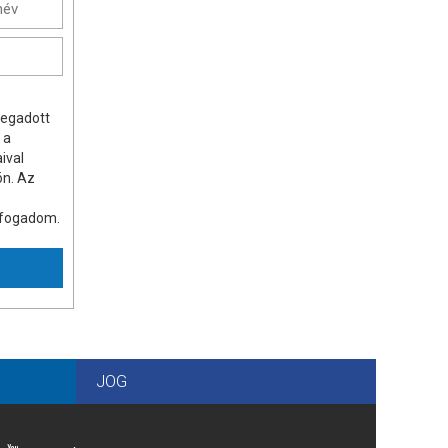
megadott
 a
ival
ön. Az
lfogadom.
JOG