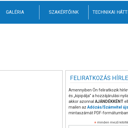
GALÉRIA
SZAKÉRTŐINK
TECHNIKAI HÁTT
FELIRATKOZÁS HÍRL
Amennyiben Ön feliratkozik hírle
és „kipipálja” a hozzájárulási nyil
akkor azonnal
AJÁNDÉKKÉNT
el
mailen az
Adózás/Számvitel új
mintaszámát PDF-formátumban
*
minden mező kitölté