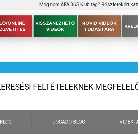
Még nem ÁFA 365 Klub tag? Részletekért kat
LŐ/ONLINE
VISSZANÉZHETŐ
RÖVID VIDEÓK
KRED
ÖZVETÍTÉS
VIDEÓK
TUDÁSTÁRA
Előadó
Mesterséges Intelligencia,
NIS, Adatvédelem, GDPR
sítás, Tbj
Szja, Cafeteria
KERESÉSI FELTÉTELEKNEK MEGFELEL
mt
Kulcsszó:
Civil, Nonprofit
lkodás
Tao, Kiva, Hipa
 BLOG
JOGADÓ BLOG
VIDÉKI