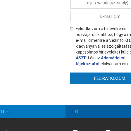
Feliratkozom a hírlevélre és
hozzájárulok ahhoz, hogy a 
e-mail címemre a Vezinfó Kft.
kiadványaival és szolgáltatása
kapcsolatos hírleveleket küldj
ÁSZF
-t és az
Adatvédelmi
tájékoztatót
elolvastam és e
ITEL
TB