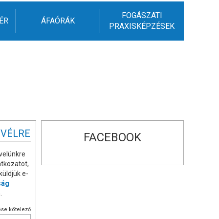
FOGÁSZATI
ÉR
ÁFAÓRÁK
PRAXISKÉPZÉSEK
EVÉLRE
FACEBOOK
velünkre
atkozatot,
küldjük e-
ság
.
se kötelező