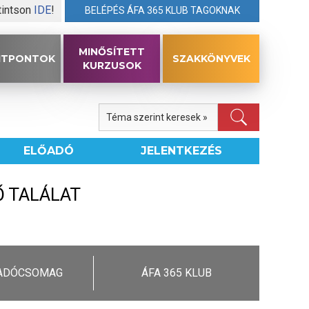
tintson
IDE
!
BELÉPÉS ÁFA 365 KLUB TAGOKNAK
MINŐSÍTETT
ITPONTOK
SZAKKÖNYVEK
KURZUSOK
Téma szerint keresek »
ELŐADÓ
JELENTKEZÉS
Ő TALÁLAT
Keresés
 ADÓCSOMAG
ÁFA 365 KLUB