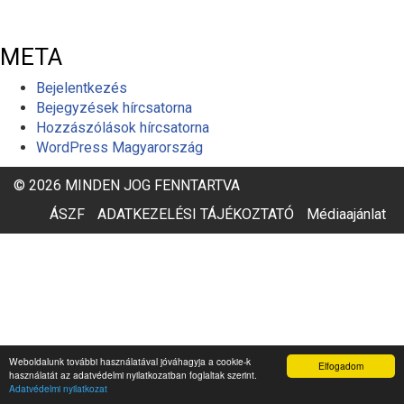
META
Bejelentkezés
Bejegyzések hírcsatorna
Hozzászólások hírcsatorna
WordPress Magyarország
© 2026 MINDEN JOG FENNTARTVA
ÁSZF
ADATKEZELÉSI TÁJÉKOZTATÓ
Médiaajánlat
Weboldalunk további használatával jóváhagyja a cookie-k
Elfogadom
használatát az adatvédelmi nyilatkozatban foglaltak szerint.
Adatvédelmi nyilatkozat