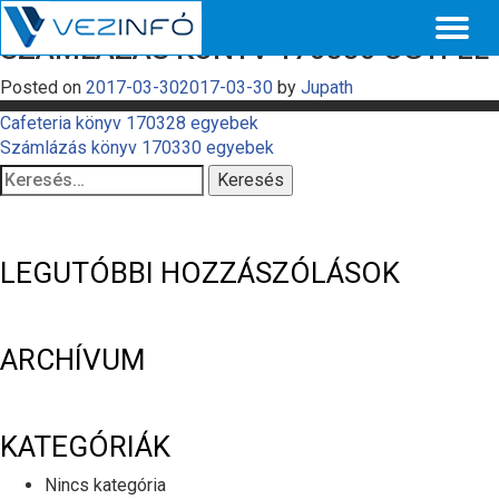
Toggl
SZÁMLÁZÁS KÖNYV 170330 ÜGYFÉL
naviga
Posted on
2017-03-30
2017-03-30
by
Jupath
BEJEGYZÉS
Cafeteria könyv 170328 egyebek
Számlázás könyv 170330 egyebek
NAVIGÁCIÓ
Keresés:
LEGUTÓBBI HOZZÁSZÓLÁSOK
ARCHÍVUM
KATEGÓRIÁK
Nincs kategória